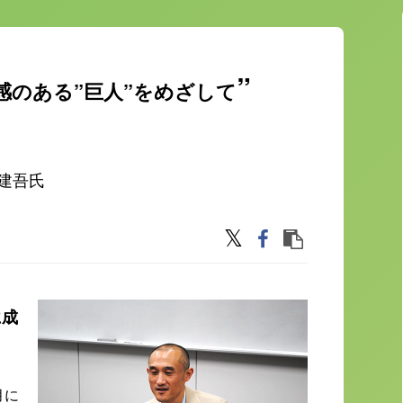
感のある”巨人”をめざして
建吾氏
に成
月に