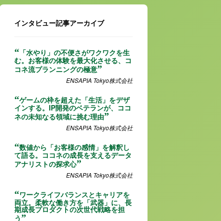
インタビュー記事アーカイブ
「水やり」の不便さがワクワクを生
む。お客様の体験を最大化させる、コ
コネ流プランニングの極意
ENSAPIA Tokyo株式会社
ゲームの枠を超えた「生活」をデザ
インする。IP開発のベテランが、ココ
ネの未知なる領域に挑む理由
ENSAPIA Tokyo株式会社
数値から「お客様の感情」を解釈し
て語る。ココネの成長を支えるデータ
アナリストの探求心
ENSAPIA Tokyo株式会社
ワークライフバランスとキャリアを
両立。柔軟な働き方を「武器」に、長
期成長プロダクトの次世代戦略を担
う