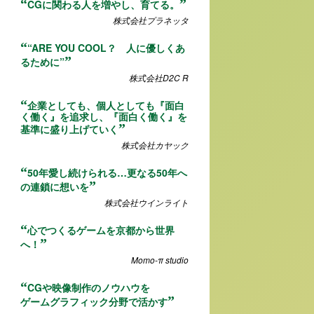
CGに関わる人を増やし、育てる。
株式会社プラネッタ
“ARE YOU COOL？ 人に優しくあ
るために”
株式会社D2C R
企業としても、個人としても『面白
く働く』を追求し、『面白く働く』を
基準に盛り上げていく
株式会社カヤック
50年愛し続けられる…更なる50年へ
の連鎖に想いを
株式会社ウインライト
心でつくるゲームを京都から世界
へ！
Momo-π studio
CGや映像制作のノウハウを
ゲームグラフィック分野で活かす