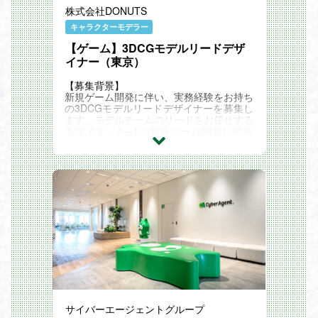
限に引き出すモーションやエフェクトアニ
株式会社DONUTS
メーションを作成し、プレイヤーに感動を
与えるダイナミックで躍動感のある演出を
キャラクターモデラー
手がけます。バトル演出やキャラクターの
【ゲーム】3DCGモデルリードデザ
動きの表現を通じて、ゲームの世界観を強
化し、プレイヤーに没入感を与えるクリエ
イナー（東京）
イティブな挑戦を担当します。また、チー
ムと協力し、スケジュール管理や制作進行
【募集背景】
にも関わり、ゆくゆくはチームをリードす
新規ゲーム開発に伴い、実務経験をお持ち
る役割を担っていただきます。
の3DCGモデルリードデザイナーを募集し
ます。モデルチームのリードをお任せする
予定です。0→1の新規ゲーム開発に興味
業務内容
をお持ちの方は、ぜひご応募ください。
￣￣￣￣￣￣￣￣￣￣
【業務内容】
・ソーシャルゲームキャラクターのモーシ
3DCGソフトを用いたモデル制作を行って
ョン制作
いただきます。
・エフェクトアニメーション制作
ご経験に応じて以下業務をお任せいたしま
・バトル演出の制作
す。
・制作スケジュール作成、および管理業務
・Maya等の3DCGツールを用いたデータ
作成
・Unityを用いたゲーム実装
使用ツール
・出力・設計・実装確認
￣￣￣￣￣￣￣￣￣￣
・企画、デザイナー、エンジニアなど他職
・Photoshop
種との調整
・Spine
【DONUTS GAMESの魅力】
・AfterEffectなど
・No.1を獲得するために、ゲーム制作に
とことんこだわれる環境
サイバーエージェントグループ
・個々の裁量が大きく、自ら考え行動する