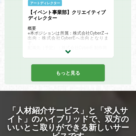
事ができ、やりがいを持って制作に挑める
アートディレクター
・年齢、キャリア問わず実力があれば様々
【イベント事業部】クリエイティブ
な事にチャレンジができる
【選考フロー】
ディレクター
▽書類選考
▽一次選考
概要
▽二次選考
※本ポジションは所属：株式会社CyberZ→
▽最終選考
出向：株式会社CyberEへ出向となりま
▽内定
す。
※適性検査、リファレンスチェック有り
配属先（予定）：株式会社CyberE 制作局
※選考状況に応じ、回数が変更になる場合
株式会社CyberZとは ※CyberEの親会社で
がございます
す
2009年に設立し、スマートフォンに特化
した広告マーケティング会社としてスマー
トフォン広告における運用・効果検証、交
もっと見る
通広告やウェブCMの制作など、幅広いマ
ーケティング事業を展開。日本に加えて、
アメリカ、韓国、台湾など、国内広告主の
海外進出および海外広告主の日本展開支援
も行っております。
また、広告代理事業の他に国内最大級のe
スポーツイベント「RAGE」を運営し、エ
「人材紹介サービス」と「求人サ
ンターテインメント領域の事業者様との複
数の事業展開を通じて、業界活性とビジネ
イト」のハイブリッドで、
双方の
ス創出に努めてきたこれまでの知見や強み
いいとこ取りができる新しいサー
を活かし、イベント制作事業などを展開し
ております。
ビスです
株式会社CyberEとは