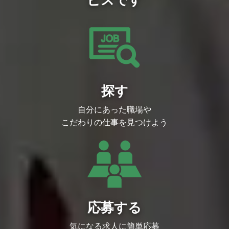
CyberEは、サイバーエージェントグルー
プ唯一のエンターテインメント・イベント
プロダクションとして2018年に設立され
ました。
私たちは eスポーツ・アニメ・ゲーム・音
楽・マンガなど幅広いIPやブランドと共創
し、これまでにないスケールのイベント体
験を生み出す会社 です。
「日本発エンタメを世界へ」 をテーマ
に、既存のイベント業界の枠を超えたダイ
探す
ナミックな挑戦を続け、東京ドームやさい
たまスーパーアリーナといった国内最大規
模の会場でのイベント運営から、ABEMA
自分にあった職場や
を軸としたグループ横断のプロジェクト、
さらに海外での文化発信やメタバース領域
こだわりの仕事を見つけよう
での先駆的な挑戦まで、フィールドは年々
拡大しています。
実績・プロジェクト紹介
CyberEは、これまでに 数多くの前例のな
い挑戦 を実現してきました。私たちのフ
ィールドは、eスポーツにとどまらず、ア
ニメ・音楽・マンガ・VTuber・メタバー
ス、そして海外へと広がっています。
● 日本最大級のeスポーツイベント『RAG
E』
応募する
Z世代を熱狂させる日本発のeスポーツブ
ランド。国内外の大会・プロリーグを手掛
気になる求人に簡単応募
け、配信視聴数や来場者数で業界記録を