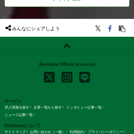
● 国内外の展示会
東京ゲームショウやAnime Expo（LA）な
どを通じて、日本のIP・コンテンツを世界
へ発信。国境を越えたファンとの接点を創
出。
eスポーツから始まった挑戦は、いまや多
みんなにシェアしよう
彩なエンタメへ、そして世界へ。CyberE
は常に新しいエンターテインメントの可能
性を切り拓き続けています。
業務内容
イベント制作におけるクリエイティブのデ
ィレクション
└ KV、ロゴ、イベント全体のトンマナ
RecGame Official Accounts
└ 配信に使用するテロップやスライドなど
のクリエイティブ
└ イベント会場に掲出するパネルやステー
ジ装飾などのクリエイティブ
└ チラシ、ポスターなどの印刷物
└ LP、SNS用のクリエイティブ
└ グッズ
└ OP、会場演出、配信用、SNS用の動画
サービス
クリエイティブ
求人情報を探す
企業一覧から探す
インタビュー記事一覧
イベント案件の受注に向けたコンペ
ポジションの魅力
ニュース記事一覧
IPの価値を最大化させる「体験の設計者」
ゲーム・アニメ・音楽など、日本が誇るIP
RecGameについて
をどう調理するか。クライアントのパート
サイトマップ
お問い合わせ（一般）
利用規約
プライバシーポリシー
ナーとして、ファンが真に求める体験をゼ