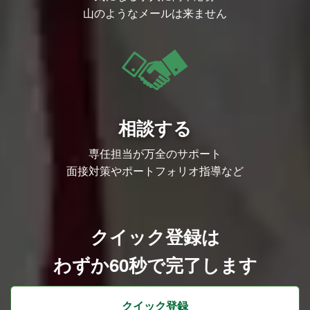
次々と更新。
山のようなメールは来ません
● 世界基準の公式大会運営
Apex Legends Global Series（ALGS）世
界大会＠札幌や、Shadowverseの年間大
会・プロリーグなど、国際的な公式大会を
運営。
● グローバル展開
「RAGE World Challenge Bangkok」な
ど、世界を舞台に日本のゲーム・アニメカ
ルチャーを発信し、グローバルファンとつ
ながる新たな試みを実現。
相談する
● 先駆的なXR/メタバースプロジェクト
VR空間で参加・視聴ができる「V-RAG
E」をプロデュース。リアルとバーチャル
専任担当が万全のサポート
を横断する次世代体験を創出。
面接対策やポートフォリオ指導など
● 人気VTuber・アーティストとの大型イ
ベント
「ぶいすぽ」両国国技館イベントや、ホロ
ライブ×ABEMAイベント＠さいたまスーパ
ーアリーナなど、カルチャーの最前線を舞
台にした大規模イベントを実現。
クイック登録は
● 多彩なエンタメ展開
Creator Dream Fes、2BRO. RADIO: THE
わずか60秒で完了します
STAGEなどのABEMA関連イベントをはじ
め、HIPHOPイベント「STARS」、マンガ
や音楽イベント・グッズ展開まで、ジャン
ルを越えた新たなエンターテインメントを
クイック登録
プロデュース。