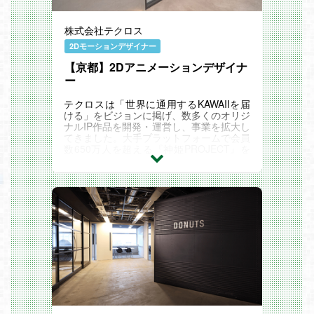
株式会社テクロス
2Dモーションデザイナー
【京都】2Dアニメーションデザイナ
ー
テクロスは「世界に通用するKAWAIIを届
ける」をビジョンに掲げ、数多くのオリジ
ナルIP作品を開発・運営し、事業を拡大し
てきました。大手プラットフォームで会員
数650万人を超える『神姫PROJECT』を
はじめ、『あやかしランブル！』『れじぇ
くろ！』など、人気タイトルを複数展開し
ています。今後も自社オリジナルIPを基に
したヒット作を生み出し続けるため、次世
代のゲーム開発をリードする優秀なメンバ
ーを募集しています。
ポジションミッション
￣￣￣￣￣￣￣￣￣￣￣￣￣￣￣
2Dアニメーションデザイナーとして、テ
クロスのオリジナルIPゲームに登場するキ
ャラクターに命を吹き込む重要な役割を担
います。美少女キャラクターの魅力を最大