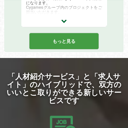
しいですがとてもやりがいのある仕事で
になります。
す。
Cygamesグループ内のプロジェクトをご
担当いただきます。
関連記事
・ソーシャルゲームのUIデザインを担当し
Colorful Paletteの仕事の一部を紹介する
ていただきます。
「おしごとパレット」の記事
ユーザビリティに配慮したデザインを一か
『3Dチーム：前例にとらわれず考え続
ら制作していただきます。
け、3Dで”最高の体験”を届ける仕事』
・UI/UXデザイナーとして、企画・画面設
https://media.colorfulpalette.co.jp/n/nde71
計・UIデザインだけでなく、UIアニメーシ
もっと見る
ce17dc4a?magazine_key=m13ed137845
ョンやモックアップを活用したUX提案ま
97
で、幅広くご担当いただきます。
カラパレが大切にしている価値観 「意見
をぶつけ合う」とは？
【会社概要】
https://media.colorfulpalette.co.jp/n/n1033
私たちCySphereは、Cygamesグループの
40e950c6
一員として、
データで見るColorful Palette
リモートワークを軸に全国から優れた人材
「人材紹介サービス」と「求人サ
https://media.colorfulpalette.co.jp/m/mc9a
が集う開発会社です。
2dee63571
一人ひとりが高い専門性と責任感を持ち、
イト」のハイブリッドで、
双方の
「CULTURE BOOK」
チームとして大規模なプロジェクトに挑戦
Colorful Paletteの文化や独自の取り組みを
しています。
いいとこ取りができる新しいサー
紹介しています。
互いを尊重し、率直に意見を交わせるオー
https://media.colorfulpalette.co.jp/m/m898
ビスです
プンな文化の中で、挑戦と成長を楽しめる
ff8909196"
方を歓迎します。