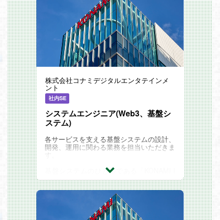
株式会社コナミデジタルエンタテインメ
ント
社内SE
システムエンジニア(Web3、基盤シ
ステム)
各サービスを支える基盤システムの設計、
開発、運用に関わる業務を担当いただきま
す。
基盤システムのひとつである「KONAMI I
D」は、ゲームとゲーム外のサービスの架
け橋となるIDシステムで、幅広い関連サー
ビスを構築しています。
★また『Web3ゲーム』について、手間を
省き分かりやすい設計をすることで、あら