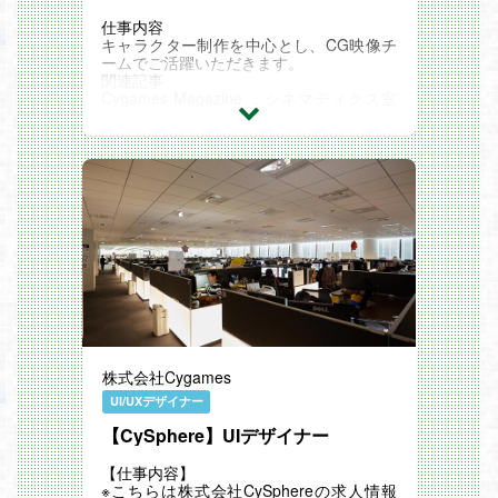
Unityでのマテリアル設定等の仕上げ作業
仕事内容
＜業務の魅力＞
キャラクター制作を中心とし、CG映像チ
新規開発中ゲームタイトルは3Dメイン開
ームでご活躍いただきます。
発のため、3Dキャラクターモデラーはと
関連記事
ても重要な役割を担います。
Cygames Magazine ：シネマティクス室
3Dチームには共通の意識として、“まだ他
の仕事とは？ ハイエンドCG映像を制作し
社がやっていないような、アッと驚く最高
世界を目指す新組織【サイゲームス仕事百
のグラフィックを作りたい”という思いが
科】
あります。「モバイルゲームで、この表現
ができたら最高じゃない？」と夢を語りな
がら制作にあたれるのはとてもワクワクし
ますし、クリエイターとして刺激的な環境
で3D制作ができていると感じられる点が
魅力ポイントです。
そしてColoful Paletteには“ユーザーが求め
ているものはなにか”、“どうやってそれを
叶えていくか”ということをチーム全体で
考え、話し合いながらものづくりをしてい
く文化があるため、3Dチームでもゲーム
システムやシナリオに意見を出すことがで
株式会社Cygames
きますし、逆に他のチームから3Dの改善
案や要望をもらうこともあります。“3Dチ
UI/UXデザイナー
ーム”という枠にとどまるのではなく、チ
ーム全体でゲームづくりをしている感覚が
【CySphere】UIデザイナー
味わえます。色々な意見が集まる中、Col
orful Paletteの3Dチームとしての軸を持
【仕事内容】
ち、より良い3D表現を追及することは難
※こちらは株式会社CySphereの求人情報