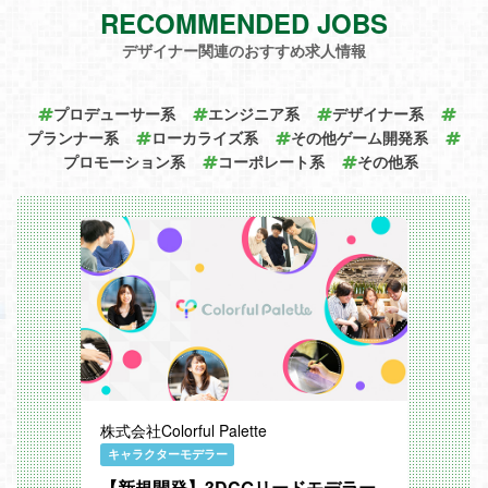
RECOMMENDED JOBS
中のプロジェクトまで、幅広く活躍する機
会があります。
デザイナー関連のおすすめ求人情報
技術面のみならず、プログラマー同士や各
職種リーダー、さらにはディレクターやプ
ロデューサーも、その提案・意見へ耳を傾
ける。
プロデューサー系
エンジニア系
デザイナー系
そんな技術のスペシャリストになります。
プランナー系
ローカライズ系
その他ゲーム開発系
----------------------------
プロモーション系
コーポレート系
その他系
制作機材は？
----------------------------
一人1セット
・制作用WindowsPC、iOS用の開発をす
る場合はMac(iMac, Mac miniなど)
・希望者へはデュアルモニタ
・モバイルゲーム制作の場合、制作用スマ
ートフォンまたはタブレット、コンソール
機の場合、開発用コンソール機
・ソフトウェアはおおむね希望のものが利
用可能
株式会社Colorful Palette
キャラクターモデラー
【新規開発】3DCGリードモデラー