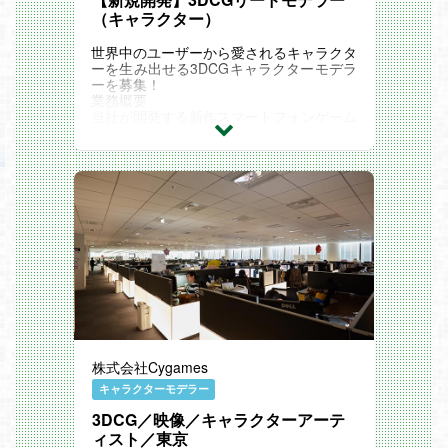
（キャラクター）
世界中のユーザーから愛されるキャラクタ
ーを生み出せる3DCGキャラクターモデラ
ーを募集！
業務概要
当社が開発する新作スマートフォンゲーム
の3Dモデラーとして、キャラクターを中
心にモデリングや仕様決め、また、今回は
キャラクターモデルのクオリティ管理、外
部ラインの管理、および仕様策定・制作進
行管理などディレクション業務もお任せ致
します。
＜具体的な業務内容＞
外注・パートナー企業管理（メイン業務）
外部制作会社への発注、窓口対応、スケジ
ュール管理
納品された3Dモデルデータのクオリティ
チェック・フィードバック
3Dキャラクターモデルのディレクショ
ン・仕様策定
株式会社Cygames
キャラクターモデルの基礎設計（ポリゴン
数 / スケルトン構造 / シェーダーなどの策
キャラクターモデラー
定）
3DCG／映像／キャラクターアーテ
キャラクターのモデリング作業(メッシュ
編集、スキニング、テクスチャリング)
ィスト／東京