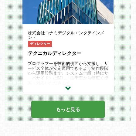
機能開発
ドバック
■プレーヤー同士での自由なアセットの交
・制作物のUI/UXに関する技術者視点での
換や売買
動作確認
■所持するアセットに、プレーヤー自身が
・制作進行における社内調整
手を加えられる機能(ユーザーによる生成
機能)
★ブロックチェーン技術を基盤としたWe
■ゲーム運用の意思決定へプレーヤーが参
株式会社コナミデジタルエンタテインメ
b3の概念は、ゲーム業界にとっても大き
ント
加できる(DAO:ユーザー運営機能)
なインパクトを与えました。
しかし、現時点では必ずしもゲームプレー
ディレクター
＜開発環境＞
ヤーが望む状況にはありません。難しいう
・プログラム言語：Go, Python
テクニカルディレクター
えに手間が多く、遊びよりも投資の色合い
・インフラ：Google Cloud Platform(Kube
が濃いプロジェクトやサービスが多いから
rnetes Engine, AppEngine, Cloud Run, Sp
です。
プログラマーを技術的側面から支援し、サ
anner, BigQuery, Dataflow, Pub/Sub その
コナミは「web3ゲーム」について、手間
ービス全体が安定運用できるよう制作段階
他色々）
を省き分かりやすい設計をすることで、あ
から運用段階まで、システム全般（特にサ
・Amazon Web Service(EC2, Aurora な
らゆるゲームプレーヤーにとって使いやす
ーバサイド）に関し、技術面から幅広く提
ど)
いサービスの仕組みを整備していきます。
案・対応いただきます。
同時にその仕組みを使った、まったく新し
担当チームの課題解決を行い、プロジェク
い体験を提供するゲーム制作も進めていま
トでは、必要な技術要件を自ら提案してい
す。
きます。
---------------------------------
もっと見る
どのような役割？
---------------------------------
1プログラマーの枠を飛び越え、数多の技
術領域を駆使する特殊な技術ポジションで
す。
企画段階のゲームプロジェクトから、運用