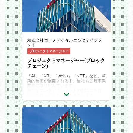
ゆるゲームプレーヤーにとって使いやすい
サービスの仕組みを整備。同時にその仕組
みを使った全く新しい体験を提供するゲー
ムの制作も進めています。ウォレットや暗
号資産の準備がなくともWeb3ゲームをプ
レイできる環境を、世界のゲームプレーヤ
ーに向け構築していきます。
株式会社コナミデジタルエンタテインメ
ゲーム制作チームと連携しながらシステム
ント
を構築し、ユーザーを盛り上げる施策をシ
ステム面で支えることです。日々めまぐる
プロジェクトマネージャー
しく変わる幅広い技術スタックに一緒に挑
プロジェクトマネージャー(ブロック
戦していただけるエンジニアを募集しま
す。
チェーン)
＜具体的な業務内容＞
「AI」「XR」「web3」「NFT」など、革
・Webアプリケーション開発、API開発
新的技術が展開される中、当社も新規事業
・ゲームタイトル横断の基盤システムの開
開発に取り組んでいます。
発全般（決済システムやゲーム内ポイント
新たなエンタテインメントの創出に向け、
システムなど）
共に挑戦してくれる方を募集します。
・全社共通のデータ分析システムのETL/
新規プロジェクトの推進にあたり、マネジ
データパイプラインの設計、開発、保守運
メント全般と課題解決からディレクション
用
までをお任せします。
・ゲームに関する各種イベントやキャンペ
あなたのエンジニア経験を活かし、プロジ
ーンを支援するバックエンドシステムの開
ェクトを成功へ導いてください。
発全般
＜具体的な業務内容＞
★ブロックチェーンコンテンツに関する各
・プログラムに関する内容物確認、フィー