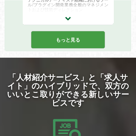
ル/プラグイン開発業務全般のマネジメン
トおよび技術ディレクション
社員紹介
・開発責任者メッセージ
https://www.gamefreak.co.jp/message/
・テクニカルアーティスト
https://www.gamefreak.co.jp/recruit/intervi
もっと見る
ew-ta-tk/
「人材紹介サービス」と「求人サ
イト」のハイブリッドで、
双方の
いいとこ取りができる新しいサー
ビスです