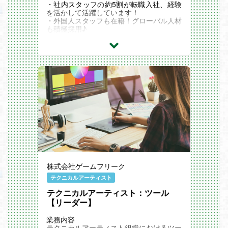
行錯誤をすることで、より多くの読者に届
・社内スタッフの約5割が転職入社、経験
く可能性を拡げていくこと。
を活かして活躍しています！
その両方を追求し、実現できる編集部を目
・外国人スタッフも在籍！グローバル人材
指しています。
も積極採用♪
その第一線で、自分の能力を試し、幅広い
・研修制度も充実☆外部講師を招いての定
業務経験をつけることにより、編集者とし
期セミナーも随時開催！
てのキャリアをより強く築くことができま
＼ オリジナルゲーム開発 ／
す。
・大手ゲーム企業からの受託開発がメイン
風通しのよい、裁量を任せる風土であるた
ですが、オリジナルゲームも開発していま
め、ご自身のアイデアやアクションによっ
す！
て、新規の企画・事業を立ち上げることも
・自社開発ゲームであなたの強み・アイデ
可能です。
アを活かすことも！
何よりも、自身が面白いと信じた作品を作
【UIデザイナー（ゲーム）】を募集中！
家とともに立上げ、人気を得ることは、こ
創業から15年、ゲーム＆遊技機開発をメ
の仕事の最高の面白さです。
インに、エンターテイメント業界の“もの
づくり"を支えている当社。
会社をスタートさせてから順調に業績を伸
ばし、大阪梅田の都心部に本社を構え、東
京・沖縄にも開発拠点を展開中！
株式会社ゲームフリーク
テクニカルアーティスト
テクニカルアーティスト：ツール
【リーダー】
業務内容
テクニカルアーティスト組織におけるツー