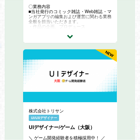
〇業務内容
■当社発行のコミック雑誌・Web雑誌・マ
ンガアプリの編集および運営に関わる業務
全般を担当いただきます。
・作品の企画、プロデュース
・作家発掘
・担当作家との作品作り(プロット、ネー
ム、キャラクター設定などの検討)
・担当作品のコミックス化
■ご経験、適性を勘案し、以下いずれかの
編集チームに決定いたします。
・少年ガンガン
・ビッグガンガン
・ヤングガンガン
・ガンガンJOKER
・ガンガンONLINE
・マンガUP！
・Gファンタジー
・ガンガンpixiv
株式会社トリサン
〇仕事の面白み
ジャンルを問わず、エンタテインメントと
UI/UXデザイナー
して幅広いジャンルの面白い作品を読者へ
届けること。
UIデザイナー/ゲーム（大阪）
また、市場の変化を捉え、従来のやり方に
捉われず、新たな事業や媒体への挑戦や試
＼ ゲーム開発経験者を積極採用中！ ／