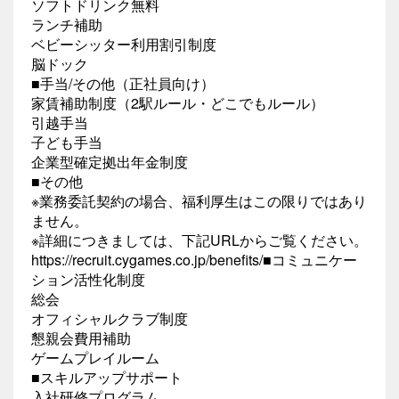
ソフトドリンク無料
ランチ補助
ベビーシッター利用割引制度
脳ドック
■手当/その他（正社員向け）
家賃補助制度（2駅ルール・どこでもルール）
引越手当
子ども手当
企業型確定拠出年金制度
■その他
※業務委託契約の場合、福利厚生はこの限りではあり
ません。
※詳細につきましては、下記URLからご覧ください。
https://recruit.cygames.co.jp/benefits/■コミュニケー
ション活性化制度
総会
オフィシャルクラブ制度
懇親会費用補助
ゲームプレイルーム
■スキルアップサポート
入社研修プログラム