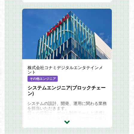
スの選定、提案、導入、運用管理
・希望者へはデュアルモニタ
・ID管理、アカウント管理、権限設計（S
・モバイルゲーム制作の場合、制作用スマ
SO、プロビジョニングなど）
ートフォンまたはタブレット、コンソール
・利用中SaaSの設定変更、トラブル対
機の場合、開発用コンソール機
応、ベンダーとの調整
・ソフトウェアはおおむね希望のものが利
・ITリテラシー向上を目的としたマニュア
用可能
ル整備、勉強会や社内展開の実施
クリエイターやエンジニアが活躍しやすい
環境を作るため、既存サービス、システム
やインフラの維持、管理に加え、
新規サービス・システムやツールの提案、
構築、社内ヘルプデスク業務、導入システ
ムの勉強会など、社内のITに関わる幅広い
業務に携わっていただきます。
株式会社コナミデジタルエンタテインメ
社内からの要望に対処するだけでなく、新
ント
しい技術やツールなどに常にアンテナを張
りながら、主体的に課題解決に取り組んで
その他エンジニア
います。
【現場と共に課題解決できる環境】
システムエンジニア(ブロックチェー
クリーチャーズはポケモン原作3社のうち
ン)
の1社として、主にポケモンカードゲーム
とデジタルゲームの開発、3DCG関連事業
システムの設計、開発、運用に関わる業務
を展開しています。
を担当いただきます。
クリエイターやエンジニアなど、テクノロ
我々の役割は、ゲーム制作チームと連携し
ジーに強いメンバーたちが集っているた
ながらシステムを構築し、ユーザーを盛り
め、協力しながら現場と共に課題解決に向
上げる施策をシステム面で支えることで
き合うことができます。
す。
新しい事にチャレンジしたい方や、日々め