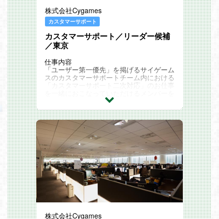
ア編
株式会社Cygames
Cygames Engineers' Blog：
ダイナミックな変更を可能にするCyllista
カスタマーサポート
Game Engineのオープンワールド向けプ
カスタマーサポート／リーダー候補
ロシージャル背景制作ツールと描画機能
Python による大規模ゲーム開発環境 ～Cy
／東京
llista Game Engine 開発事例～
仕事内容
「ユーザー第一優先」を掲げるサイゲーム
スのカスタマーサポートチーム内における
「カスタマーサポート二次対応」のお仕事
を一緒におこなっていただけるメンバーを
募集いたします。
具体的には、メールでのお問い合わせ対応
をしているスタッフから相談を受け、ゲー
ム及びサービスを運用している部署と協議
を行い、対応方針の決定をしていくことが
中心的な業務となります。
「カスタマーサポート一次対応」ではあり
ませんので、イレギュラーが発生しない限
り、ユーザーの方々と直接のお問い合わせ
対応業務は発生しません。
お問い合わせ対応をしているスタッフや、
ゲームを開発しているチーム、サービスを
運用している部署との折衝や打ち合わせが
主な業務内容になります。
そのため、接客業や営業などで身に着けた
株式会社Cygames
コミュニケーション能力が活かせるお仕事