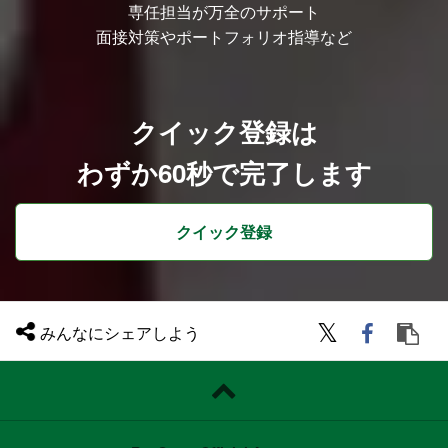
ことができます。
専任担当が万全のサポート
その他にも新規ツールの検討やトライアル
は随時実施しています。
面接対策やポートフォリオ指導など
●業務内容の魅力
クリーチャーズ全体のカルチャーでもあり
ますが、個人の裁量が大きい環境です。
新しい技術やツールには積極的にトライす
クイック登録は
ることができ、ボトムアップから業務を変
えていくことができます。
一般的な社内システムエンジニアといえ
わずか60秒で完了します
ば、「受け身」「調整役」のイメージがあ
るかもしれませんが、当社の情報システム
部は技術者として先端技術を追求し続ける
ことをミッションに掲げています。
クイック登録
主体的に課題を解決するやりがいも感じら
れます。
チーム体制
情報システム部には17名の社員が在籍し
ています。
みんなにシェアしよう
さまざまな得意領域を持ったエンジニアた
ちが連携しながら幅広い領域の業務を遂行
しています。
・管理職 4名
・メンバー 13名
（2026年4月時点）