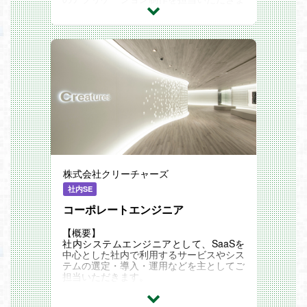
す。
---------------------------------
どのような仕事？
---------------------------------
最もゲームらしい部分を制作するプログラ
マーのお仕事です。
以下のようなパートがあります。
・主人公の操作 ： 活き活きとした動き
を実現し、快適な操作へこだわった制作
・敵キャラやモブキャラの思考（AI)
： より自然な動き、賢さをプログラミ
ングで実現
・エフェクト、シェーダー ： リアルで
カッコいい、新しい表現を追求
株式会社クリーチャーズ
・ユーザーインターフェイス ： 近年注
目されているユーザーの遊びやすさに直結
社内SE
する大事なパートを構築
・全体をまとめるシステム設計 ： 効率
コーポレートエンジニア
と作り易さの両立が求められるテクニカル
な部分を担う
【概要】
社内システムエンジニアとして、SaaSを
----------------------------
中心とした社内で利用するサービスやシス
制作機材は？
テムの選定・導入・運用などを主としてご
----------------------------
担当いただきます。
1人1セット
【主な業務内容】
・制作用WindowsPC、iOS用の開発をす
・業務で利用するSaaS／クラウドサービ
る場合はMac(iMac, Mac miniなど)