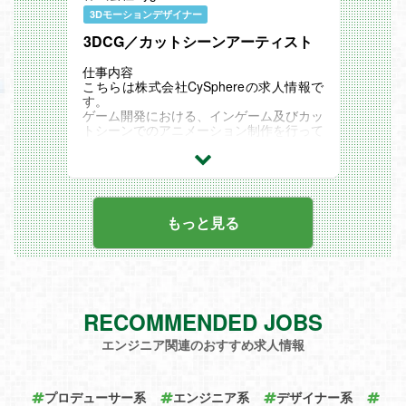
です。
3Dモーションデザイナー
ゲーム業界やカスタマーサポート未経験者
3DCG／カットシーンアーティスト
でも歓迎いたします。
ゆくゆくは30名～100名のチームマネジメ
ント（またはマネジメント補佐）とオペレ
仕事内容
ーションルールの構築・運営をしていただ
こちらは株式会社CySphereの求人情報で
きます。
す。
関連記事
ゲーム開発における、インゲーム及びカッ
Cygames Magazine ：【マネージャーの
トシーンでのアニメーション制作を行って
思考】カスタマーサポートの組織づくり
いただきます。
時代に合わせた対応で「最高のコンテン
関連記事
ツ」を支えるチーム
Cygames Magazine ：リモートワークが
基本の3DCG制作会社「CySphere」誕生
創業メンバーが語る新しい組織の展望
もっと見る
RECOMMENDED JOBS
エンジニア関連のおすすめ求人情報
プロデューサー系
エンジニア系
デザイナー系