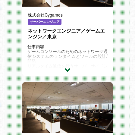
株式会社Cygames
サーバーエンジニア
ネットワークエンジニア／ゲームエ
ンジン／東京
仕事内容
ゲームコンソールのためのネットワーク通
信システムのランタイムとツールの設計/
開発
リアルタイム通信を行うサーバーサイドシ
ステムの設計/開発
関連記事
STAFF VOICE：
『世界に通用するゲームでユーザーの方々
を楽しませる。』
『独自のゲームエンジンで開発。』
Cygames Magazine ：
「Cyllista Game Engine」開発レポート テ
クニカルディレクターが開発の進捗や設計
のこだわりを語る
ツールエンジニア・ビルドエンジニアに聞
く 効率的な開発をかなえる「Cyllista Gam
e Engine」の特長
サイマガTV：「10 Questions」エンジニ