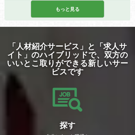
担当プロダクト
まぐるしく変わる幅広い技術スタックに一
・情報システム業務全般
緒に挑戦していただけるエンジニアを求め
もっと見る
ています。
使用ツール/言語
【使用サービス・システム例】
＜具体的な業務内容＞
Okta
・独自ブロックチェーンの保守、運用
Microsoft Entra ID
・Webアプリケーション開発、API開発
Google Workspace
・ゲームタイトル横断の基盤システムの開
Microsoft 365 E5
発全般（決済システムやゲーム内ポイント
「人材紹介サービス」と「求人サ
Jamf
システムなど）
Box
・全社共通のデータ分析システムのETL/
イト」のハイブリッドで、
双方の
Slack
データパイプラインの設計、開発、保守運
Zoom
いいとこ取りができる新しいサー
用
Notion
・各種イベントやキャンペーンを支援する
Miro
ビスです
バックエンドシステムの開発全般
GitHub / GitLab
・NFTマーケットプレイス『リセラ(Resel
Perforce
la)』の開発
Jenkins
Incredibuild
＜開発環境＞
Atlassian
・言語：PHP, MySQL, Go, Python
AWS（全般）
・インフラ：Amazon Web Service(EC2,
Google Cloud（全般）
Aurora など), Google Cloud Platform(Kub
Azure（全般）
ernetes Engine, AppEngine, Cloud Run, S
panner, BigQuery, Dataflow, Pub/Sub その
業務内容の変更範囲
他色々)
・雇い入れ直後 ：情報システム関連業
探す
務、およびこれに付随する業務全般
・変更の範囲 ：会社の指示する業務全