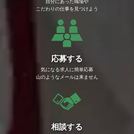
自分にあった職場や
般
募集部門
こだわりの仕事を見つけよう
管理本部 情報システム部
募集背景
クリーチャーズは「ポケモンカードゲー
ム」の開発のほか、ポケモン関連のデジタ
ルゲーム開発や3DCGの制作を行っている
クリエイター中心の会社です。
そのなかにおける情報システム部のミッシ
ョンは、新しい技術や手法を積極的に取り
入れながら、クリエイターが気持ちよく働
応募する
ける環境を作ることです。
近年、事業の拡大とともに利用するSaaS
の数や活用範囲が広がり、導入・運用・改
気になる求人に簡単応募
善を担う体制の強化が求められています。
山のようなメールは来ません
そこでこの度、SaaSを中心とした社内IT
基盤の強化を推進するため、新たに情報シ
ステム部の一員となっていただける方を募
集いたします。
仕事の面白さ・魅力
●組織の魅力
情報システム部は全社のIT戦略を担うチー
ムとして、会社全体を巻き込む業務改革に
挑めます。
相談する
システム導入については情報システム部か
ら発信したり、初期段階から大きく関わる