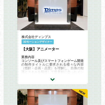
す！
・自社開発ゲームであなたの強み・アイデ
アを活かすことも！
【3DCGアニメーター・モーションデザイ
ナー（ゲーム）】を募集中！
創業から15年、ゲーム＆遊技機開発をメ
インに、エンターテイメント業界の“もの
づくり"を支えている当社。
会社をスタートさせてから順調に業績を伸
ばし、大阪梅田の都心部に本社を構え、東
株式会社ディンプス
京・沖縄にも開発拠点を展開中！
3Dモーションデザイナー
【大阪】アニメーター
業務内容
コンソール及びスマートフォンゲーム開発
の制作タイトルに要求される様々な内容
（指針・企画・品質）を理解し、自身の知
識とスキルを駆使して世界観に合ったイン
ゲームアニメーション、カットシーンアニ
メーションなどを構築から実装まで行う
他、ゲーム内に登場する各種アニメーショ
ンデータの制作を行っていただきます。
応募資格
【必要なスキル】
・PlayStation 4及び5世代以降の3Dゲーム
開発におけるアニメーションアセット制作