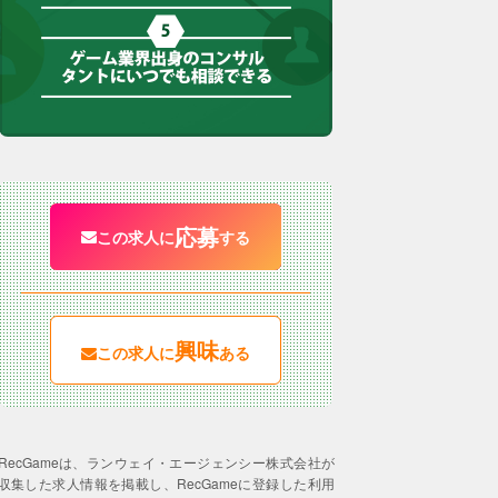
応募
この求人に
する
興味
この求人に
ある
RecGameは、ランウェイ・エージェンシー株式会社が
収集した求人情報を掲載し、RecGameに登録した利用