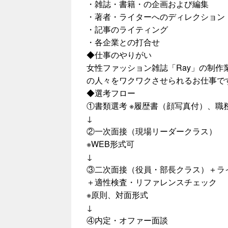
・雑誌・書籍・の企画および編集
・著者・ライターへのディレクション
・記事のライティング
・各企業との打合せ
◆仕事のやりがい
女性ファッション雑誌「Ray」の制
の人々をワクワクさせられるお仕事で
◆選考フロー
①書類選考 ※履歴書（顔写真付）、職
↓
②一次面接（現場リーダークラス）
※WEB形式可
↓
③二次面接（役員・部長クラス）＋ラ
＋適性検査・リファレンスチェック
※原則、対面形式
↓
④内定・オファー面談