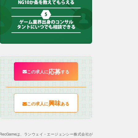
応募
この求人に
する
興味
この求人に
ある
RecGameは、ランウェイ・エージェンシー株式会社が