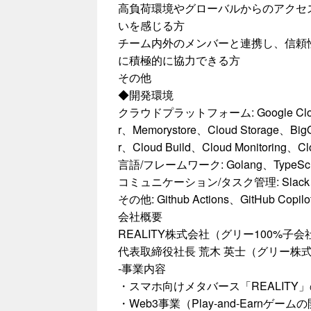
高負荷環境やグローバルからのアクセ
いを感じる方
チーム内外のメンバーと連携し、信頼
に積極的に協力できる方
その他
◆開発環境
クラウドプラットフォーム: Google Cloud（
r、Memorystore、Cloud Storage、Big
r、Cloud Build、Cloud Monitoring、C
言語/フレームワーク: Golang、TypeScrip
コミュニケーション/タスク管理: Slack、
その他: Github Actions、GitHub Copil
会社概要
REALITY株式会社（グリー100%子会
代表取締役社長 荒木 英士（グリー株式
-事業内容
・スマホ向けメタバース「REALITY」
・Web3事業（Play-and-Earnゲーム