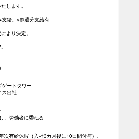
いたします。
み支給。※超過分支給有
定により決定。
定。
施
ルズゲートタワー
ィス出社
分
し、労働者に委ねる
年次有給休暇（入社3カ月後に10日間付与）、