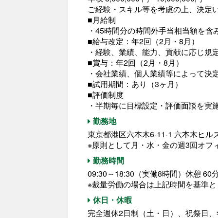
ご経験・スキル等を考慮の上、決定
■月給制
・45時間分の時間外手当相当額を含
■給与改定：年2回（2月・8月）
・経験、業績、能力、貢献に応じ規
■賞与：年2回（2月・8月）
・会社業績、個人業績等によって決
■試用期間：あり（3ヶ月）
■評価制度
・半期毎に目標設定・評価面談を実
勤務地
東京都港区六本木6-11-1 六本木ヒ
※原則として月・水・金の週3回オフ
勤務時間
09:30～18:30（実働8時間）休憩 60
※裁量労働の場合は上記時間を基準と
休日・休暇
完全週休2日制（土・日）、祝祭日、