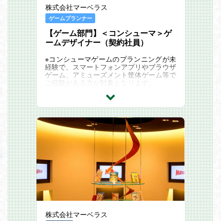
株式会社マーベラス
ゲームプランナー
【ゲーム部門】＜コンシューマ＞ゲ
ームデザイナー（契約社員）
※コンシューマゲームのプランニングが未
経験で、スマートフォンアプリやブラウザ
ゲーム、アミューズメント筐体ゲーム等で
ご経験がある方が対象となります。
既存や新規案件のコンシューマゲームに関
連する以下の業務。
・企画立案
・各種ゲームデザイン作成
・仕様書作成
・実装データ作成
・ゲームバランス調整
・世界観設定、シナリオ作成
株式会社マーベラス