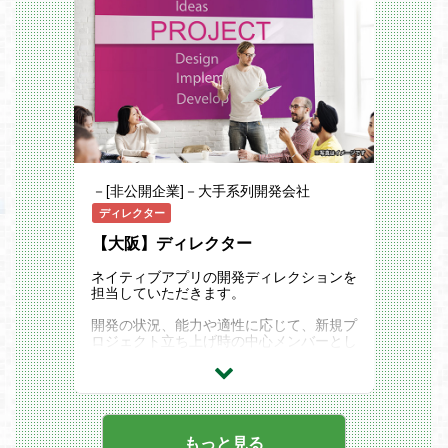
とした縦型ショートドラマアプリです。長
編コンテンツを1話2分程度に分けて連続
して視聴することができるため、スマート
フォンから隙間時間にお楽しみいただきや
すい構成になっています。
■サービス提供開始の背景
近年、TikTokの流行を皮切りにYouTubeや
Instagram等の各種SNSに縦型ショート動
画の投稿機能が続々と実装されており、
「TikTokトレンド大賞2024」では「ショ
ートドラマ」が特別賞に選ばれるなど、縦
型動画や縦型ショートドラマの需要は年々
－[非公開企業]－大手系列開発会社
高まり、注目を集めています。
また、株式会社サイバーエージェントと株
ディレクター
式会社デジタルインファクトが共同で実施
【大阪】ディレクター
した「2023年国内動画広告の市場調査」
(※)によると、日本国内における縦型動画
広告の市場規模は2023年には526億円(前
ネイティブアプリの開発ディレクションを
年対比156.3％)に到達、2027年には1,942
担当していただきます。
億円に達する見込みと発表されており、世
界的に大きな広がりを見せている縦型動
開発の状況、能力や適性に応じて、新規プ
画・ショートドラマ市場は日本国内でも拡
ロジェクト立ち上げ時の中心メンバーとし
大の兆しを見せています。
て携わることも可能です。
DONUTSは、スマートフォン向けゲーム
アプリやライブ配信＆動画アプリ「ミクチ
ゼロから生み出して開発していくため、何
ャ」などのコンシューマー向けアプリの開
よりも大切なのは、明確な完成イメージの
発・運営に加え、出版メディア事業やファ
構築とメンバーとのコミュニケーション、
ッションショーなどでの俳優・タレントの
日々の工程管理や、市場トレンドの分析
もっと見る