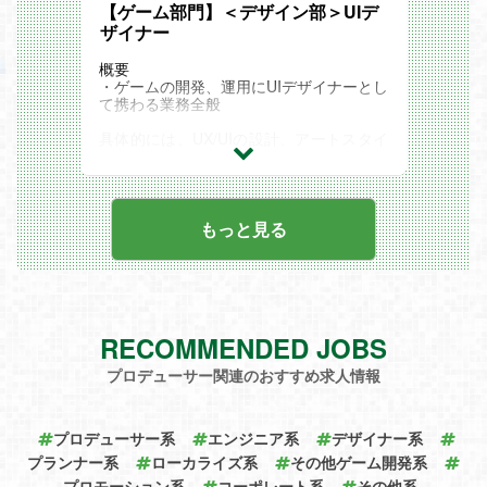
【ゲーム部門】＜デザイン部＞UIデ
ザイナー
概要
・ゲームの開発、運用にUIデザイナーとし
て携わる業務全般
具体的には、UX/UIの設計、アートスタイ
ルの提案、トンマナの設定、モック作成か
ら各画面のレイアウト、アニメーションの
実装まで一貫して携わっていただきます。
アイコン類などを作成するため、作画、イ
ラストスキルも必要とされる場合がござい
もっと見る
ます。
RECOMMENDED JOBS
プロデューサー関連のおすすめ求人情報
プロデューサー系
エンジニア系
デザイナー系
プランナー系
ローカライズ系
その他ゲーム開発系
プロモーション系
コーポレート系
その他系