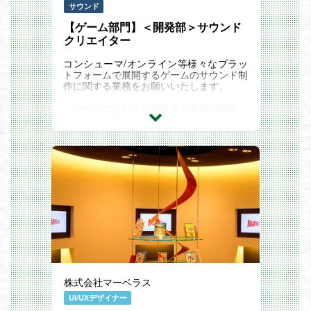
サウンド
【ゲーム部門】＜開発部＞サウンド
クリエイター
コンシューマ/オンライン等様々なプラッ
トフォームで展開するゲームのサウンド制
作に関する業務をお願いいたします。
・シーンに合わせた効果音や楽曲の制作
・サウンドデータのゲームへの実装
※応募フォームに履歴書・職務経歴書に加
えてポートフォリオをご登録ください。
ポートフォリオには必須事項として以下
3点を含めてください：
・BGMやPV等、制作に携わったもの
（動画URL等）
・効果音10点程度（動画URLまたはギ
ガファイル便URL）
・上記資料の説明
株式会社マーベラス
UI/UXデザイナー