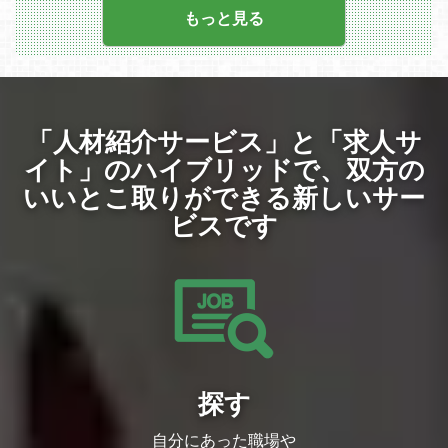
・アセット管理・監修フローにおける業務
業務内容は以下の通りです。
もっと見る
プロセスの改善
・プロジェクトのコミュニケーションや開
・課題やボトルネックの早期抽出、リスク
発フローの立案/実行
管理、進行プロセスの標準化・仕組み化
・プロジェクトの進行管理/推進業務
【進行管理】
・プロジェクトのリスク管理
・各ゲームアセット（楽曲制作、MV、ボ
・開発・運営・制作などプロジェクト全般
イス収録等）の制作進行管理
の管理
・社内外のステークホルダー（外部デベロ
・異なる部門間のコミュニケーションの促
「人材紹介サービス」と「求人サ
ッパー、クリエイター、社内制作部署）と
進/円滑化
の折衝
・チームの管理と編成最適化
イト」のハイブリッドで、
双方の
将来的には、より大規模なプロジェクトの
・障害時対応のフォロー
統括や組織マネジメントなどのキャリアに
いいとこ取りができる新しいサー
挑戦することが可能です！
使用ツールとしては以下の通りです。
ビスです
■参考リンク
ツール：GitHub / Slack / JIRA / Confluenc
・『hololive Dreams』公式サイト
e
https://www.hololive-dreams.com/
必須スキル
・熱意や愛情をもって業務に取り組んでい
ただける方
・ゲーム、アニメ、音楽などのエンタメ業
界におけるプロジェクトマネジメントまた
は制作進行管理の実務経験3年以上
・ステークホルダーと円滑に連携できる高
いコミュニケーション能力
歓迎スキル
探す
・ゲーム会社でのIPタイトル（モバイルゲ
ーム・オンラインゲーム）の初期開発から
自分にあった職場や
運用までの経験