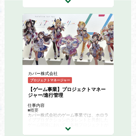
担当して頂きます。その後、能力に応じ
て、ゲームのクオリティー管理やプロジェ
クト全体のディレクションをお任せ致しま
す。
まずは、与えられた仕事の目的を理解した
上で、自分なりの創意工夫を加え業務に取
り組んで頂きたいと考えています。複数タ
イトルのディレクションを行った後、プロ
デューサー業務を担当したり、新規プロジ
ェクトに携わることも可能です。
主な業務内容
新作タイトルの企画・設計・制作
既存タイトルの運用方針の策定・ディレク
ション
カバー株式会社
コンセプト、狙い、世界観、仕様等の発
案・決定
プロジェクトマネージャー
メンバーへの業務指示、プロセス策定・管
理
【ゲーム事業】プロジェクトマネー
ゲームバランスの設計
ジャー/進行管理
制作物の最終チェック及びクオリティコン
トロール
仕事内容
KPIや各種データなどの数字分析
■概要
社内外各所との折衝交渉
カバー株式会社のゲーム事業では、ホロラ
イブプロダクションのタレントと共創した
今後の方針
ゲーム開発において、各種プロジェクトが
自社オリジナルタイトルと、他社IPタイト
進行しています。
ルを、バランス良く立ち上げ運営。
プロジェクトの成功のためには社内部署連