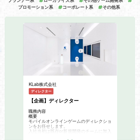
プランナー系
ローカライズ系
その他ゲーム開発系
プロモーション系
コーポレート系
その他系
KLab株式会社
ディレクター
【企画】ディレクター
職務内容
概要
モバイルオンラインゲームのディレクショ
ンをお任せします。
入社当初は既存or新規開発のチームに加入
いただき、ゲーム企画制作や進行管理等を