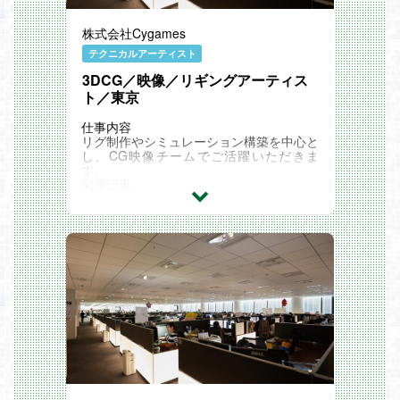
株式会社Cygames
テクニカルアーティスト
3DCG／映像／リギングアーティス
ト／東京
仕事内容
リグ制作やシミュレーション構築を中心と
し、CG映像チームでご活躍いただきま
す。
関連記事
Cygames Magazine ：シネマティクス室
の仕事とは？ ハイエンドCG映像を制作し
世界を目指す新組織【サイゲームス仕事百
科】