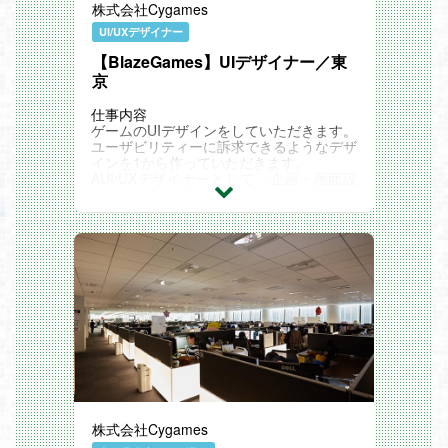
株式会社Cygames
UI/UXデザイナー
【BlazeGames】UIデザイナー／東
京
仕事内容
ゲームのUIデザインをしていただきます。
ユーザビリティーに訴求できるようなデザ
インを1から作っていただきます。
AUI/UXデザイナーとして、企画・画面設
計・UIデザインだけでなく
UIアニメーションやモックアップを用いた
UXの提案まで、幅広くアウトプットして
いただきます。
※Cygames子会社「BlazeGames」との直
契約となります。（出向ではありません）
リモート勤務可能!
コロナ収束後もリモート勤務か?可能な
ホ?シ?ションて?す。
株式会社Cygames