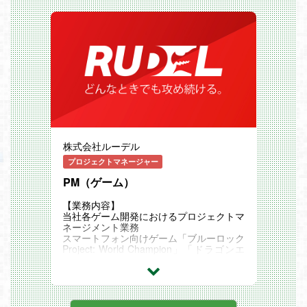
また、英語圏・中華圏などを中心に海外展
携及び開発パートナー企業との円滑なパー
開も積極的に行っていきます。
トナーシップと、ゲームアセットにおける
プロジェクトマネジメント・進行管理・監
修が不可欠です。
本ポジションでは、シニアのプロジェクト
マネージャー（PM）の方はもちろん、将
来的にPMへとステップアップしたい進行
管理経験者の方まで幅広く募集します。
進行管理としては最初は担当プロジェクト
のゲームアセット（楽曲制作、MV、ボイ
ス収録等）の進行管理から携わっていただ
き、将来的には社内メンバーを率いるプロ
ジェクトマネージャー（PM）を目指して
株式会社ルーデル
いただける環境です。
プロジェクトを円滑に前へ進める中核とし
プロジェクトマネージャー
て活躍していただきますので、これまでに
PM（ゲーム）
培ったPM・進行管理キャリアを活かして
主体的に行動できる方を歓迎します。
■業務内容
【業務内容】
進行中の各種ゲーム開発プロジェクトにお
当社各ゲーム開発におけるプロジェクトマ
いて適性に応じて下記プロジェクトマネジ
ネージメント業務
メントあるいは進行管理をお任せします。
スマートフォン向けゲーム「ブルーロック
【プロジェクトマネジメント】
Project: World Champion」「ドラゴンエ
・開発パートナーとの調整、スケジュール
ッグ」「はじめの一歩 Fighting Souls」
管理、品質管理
「任侠伝」「ドラゴンスマッシュ」および
・体制検討
新規開発タイトルのプロジェクトマネージ
・予算管理・コントロール
メント業務となります。
・リスク検討・把握