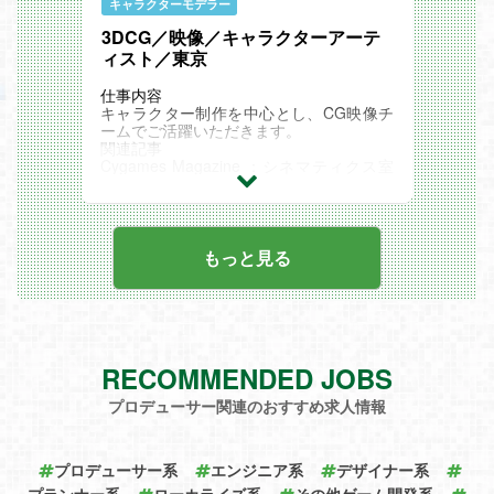
キャラクターモデラー
3DCG／映像／キャラクターアーテ
ィスト／東京
仕事内容
キャラクター制作を中心とし、CG映像チ
ームでご活躍いただきます。
関連記事
Cygames Magazine ：シネマティクス室
の仕事とは？ ハイエンドCG映像を制作し
世界を目指す新組織【サイゲームス仕事百
科】
もっと見る
RECOMMENDED JOBS
プロデューサー関連のおすすめ求人情報
プロデューサー系
エンジニア系
デザイナー系