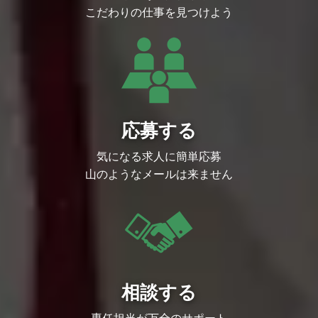
・イラスト、3D、映像などのアセット管
こだわりの仕事を見つけよう
理、および複数社を横断する監修フローの
構築・効率化（工数削減）の実績
・複雑な進行情報や要件を体系化（スライ
ドや表形式）し、チームへ分かりやすく落
とし込めるスキル
・パブリッシャー側での外部デベロッパー
管理、または受託開発会社でのブリッジP
Mの経験
求める人物像
・当社のMISSION/VALUEに共感いただけ
応募する
る方
・論理的に物事を伝えられる方
・チームワークを大切にできる方
気になる求人に簡単応募
・主体的にものごとを考え、自ら行動でき
山のようなメールは来ません
る方
・責任感が強く、最後までプロジェクトを
やり遂げられる方
・変化に柔軟に対応し、臨機応変に判断で
きる方
・現場の手触り（制作工程）を理解した上
で、計画をロジカルに推進できる方
・突発的な不確実要素や緊急トラブルに対
しても、冷静に対応できる方
相談する
専任担当が万全のサポート