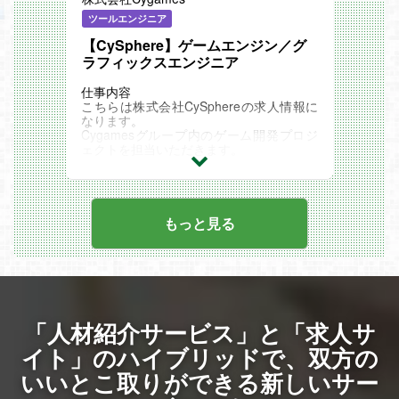
これまでのご経験やスキルに合わせて、ク
ライアント-グラフィックスエンジニアの
ツールエンジニア
チームの中心となって活躍していただくこ
とが可能です。
【CySphere】ゲームエンジン／グ
デザイナーやプランナーと協力して面白い
ラフィックスエンジニア
ゲームを創るための技術研究や検証、ツー
ル制作なども含めて幅広く携わっていただ
仕事内容
けます。
こちらは株式会社CySphereの求人情報に
仕事内容
なります。
【具体的な業務内容】
Cygamesグループ内のゲーム開発プロジ
・3Dグラフィックス表現の提案と実装
ェクトを担当いただきます。
・デザイナーと連携したシェーダー開発、
ゲームコンソールのためのリアルタイムグ
LookDev業務
ラフィックスシステムの設計、開発
・3Dプログラミングに関する業務全般
低レベルグラフィックスAPIを用いたグラ
・ゲーム開発におけるワークフローの提案
フィックスシステムの開発
と実装
シェーダー開発
もっと見る
・描画パフォーマンスの最適化
関連記事
・タイトル固有の映像表現の設計と実装
Cygames Magazine ：
・シェーダー開発
リモートワークが基本の3DCG制作会社
・マテリアル制作ルール/フロー構築と開
「CySphere」誕生 創業メンバーが語る新
発
しい組織の展望
・グラフィックスパイプラインの構築、変
「CySphere（サイスフィア）」がエンジ
更、拡張
ニア募集を開始！リモートワークの力でゲ
「人材紹介サービス」と「求人サ
・VFXシステムの開発
ーム開発を進化させる
・描画処理における処理負荷の計測、およ
イト」のハイブリッドで、
双方の
び最適化
・最新技術の調査と検証、および実装
いいとこ取りができる新しいサー