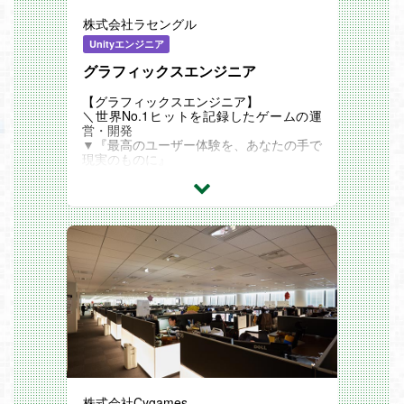
・社内スタッフからのPC不具合や故障に
株式会社ラセングル
ついての問い合わせ対応
・社内プロジェクトからのアカウント管理
Unityエンジニア
依頼
グラフィックスエンジニア
・PCの設定/キッティング(主にWindows1
1 Pro)
・アプリケーションのインストール
【グラフィックスエンジニア】
＼世界No.1ヒットを記録したゲームの運
営・開発
▼『最高のユーザー体験を、あなたの手で
現実のものに』
あなたには当社が開発するゲームにおい
て、クライアント-グラフィックス関連の
開発全般をご担当いただきます。
▼特徴
・国内だけでなく、海外でもトップクラス
のヒットタイトルを生み出している企業で
す。
・2020年4月より在宅勤務を恒久的に制度
化！ 「ホームスタイル」を基本とするハ
イブリッド体制で、柔軟かつ多様な働き方
と業務管理を両立しています。
・各種手当（リモートワーク手当や家賃補
助など）や全社員へのiPad支給、コミュニ
ケーション活性化制度など福利厚生も充実
しており、働きやすい環境です。
▼入社後のキャリアパス
株式会社Cygames