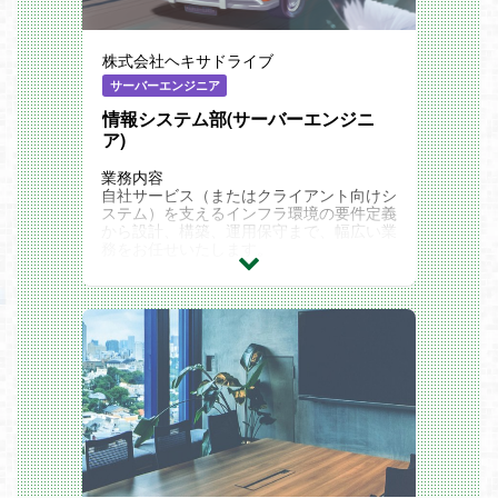
株式会社ヘキサドライブ
サーバーエンジニア
情報システム部(サーバーエンジニ
ア)
業務内容
自社サービス（またはクライアント向けシ
ステム）を支えるインフラ環境の要件定義
から設計、構築、運用保守まで、幅広い業
務をお任せいたします。
【メイン業務】
・Windowsサーバの設計、構築、運用、
設定、テスト
・Linuxサーバの設計、構築、運用、設
定、テスト
・Hyper-Vの構築・設定・運用
・システムの監視、障害対応、トラブルシ
ューティング
・パフォーマンスチューニング、キャパシ
ティプランニング
・セキュリティ対策の立案および実施
【サポート業務】