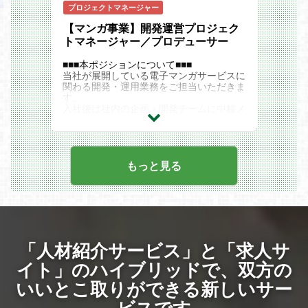
に同時に携わることが可能です。
ョン
プロジェクトマネージャー
既存のアニメ製作にとらわれず、業界全般
・公式WEB内管理ツールを使用したペー
にインパクトを与えるような取り組み、展
【マンガ事業】開発運営プロジェク
ジ更新運用
開案を歓迎します。
・ECサイトにて連携しているShopify機能
トマネージャー／プロデューサー
チーム体制
の運用 ※未経験可
エグゼクティブプロデューサー：1名
・HTMLメールマガジンの運用補助
■■■本ポジションについて■■■
プロデューサー：6名
当社が展開している電子マンガサービスに
アシスタントプロデューサー：7名
使用ソフト
関わる開発・運用業務をご担当いただきま
・公式WEB用独自CMS
す。
・Figma等UI/UXデザインツール
入社後は社内の企画・開発チームに中核メ
・Adobe PhotoshopまたはIllustrator
ンバーとして参画していただくことを想定
・スプレッドシートやスライド
しています。
新規機能開発、他のサービスとの連携を進
めていただくとともに、今後新たなサービ
スの立ち上げにも携わり、ご活躍いただき
もっと見る
たいと考えています。
また、ご自身のプロジェクトマネージャー
としてのキャリアプランや興味関心に基づ
いて電子マンガサービスに留まらずに柔軟
に業務を通じたスキルアップを目指すこと
のできる環境で、将来はマネジメント職ま
たはスペシャリスト職としてのキャリアア
「人材紹介サービス」と「求人サ
ップが可能です。
■■■業務内容■■■
イト」のハイブリッドで、
双方の
・開発チームやデザインチームとの連携を
いいとこ取りができる新しいサー
通じたプロジェクト管理
・タスクの進捗管理
ビスです
・プロジェクトの予算管理