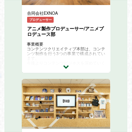
合同会社EXNOA
プロデューサー
アニメ製作プロデューサー/アニメプ
ロデュース部
事業概要
コンテンツクリエイティブ本部は、コンテ
ンツ制作を行う3つの事業で構成されてい
ます。
今後よりコンテンツビジネスを深めていく
ために、実際にコンテンツを「作る」「売
る」を行っている事業で
編成された、「作品を広げる」ことにフォ
ーカスを当てていく本部です。
その中で、アニメーション事業は9年目を
迎え、より一層、アニメーションの製作と
プロデュースの機能を
強化し、国内だけにとどまらず、多角的な
グローバル展開も合わせ、存在感を発揮で
きるようになっていきたいと考えていま
す。
募集背景
増収増益により、さらなる組織拡大の為
業務内容