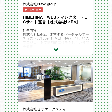
・アニメ化作品の企画立案、プロデュース
株式会社Brave group
－ 原作獲得、オリジナル作品開発
－ 製作委員会組成
ディレクター
ー スキームの提案、PL管理
HIMEHINA｜WEBディレクター・E
ー 制作スタジオとの折衝
ー スタッフィング
Cサイト運営【株式会社LaRa】
ー アニメ化権利交渉
ー プリプロ・制作過程への立会い、監修
仕事内容
ー 各種権利窓口調整
株式会社LaRaが運営するバーチャルアー
・社内各部門との調整および業務フロー整
ティスト/VTuber HIMEHINA(ヒメヒナ)の
備
プロジェクトで情熱的に仕事をしたい仲間
・その他、アニメ製作に関連する業務全般
を募集！
ポジションの魅力
WEB運用ディレクターとして、公式WEB
「次は一体、何をやるんだ？」と、社員で
のチューニング・特設WEBの外部制作デ
すら予想がつかないほどダイナミックに事
ィレクション、ShopifyでのECWEB運用、
業が展開することこそ、DMMの最大の魅
HTMLメールマガジンの補助など、HIMEH
力です。
INAのアウトプットをWEBで最大化させる
そうした社風だからこそ、社内外から次々
お仕事です！
と刺激的なアイデアが舞い込み、また新た
バーチャルエンタメが好きでこの世界に骨
な事業が生まれる。そんな好循環が存在し
を埋めたいそこのあなた！熱狂のコンテン
ます。
ツを一緒に創りませんか！？
具体的には下記になります。
やる気に満ち溢れたあなたにとって、最高
・執行役員(本部長)直下での業務実施が可
のご縁となることを願っております。
能です。
・裁量権の広さ、意思決定の速さ
具体的な業務内容
・複数のエンタメ領域事業に携わることが
・公式WEBサイトの運用/改修ディレクシ
可能です。
ョン
株式会社セガ エックスディー
・既存事業の拡大と、新規事業開発の両面
・特設WEBサイトの外部発注ディレクシ