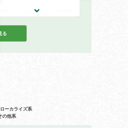
す。
基盤システムのひとつである「KONAMI I
D」は、ゲームとゲーム外のサービスの架
け橋となるIDシステムで、幅広い関連サー
ビスを構築しています。
見る
★また『Web3ゲーム』について、手間を
省き分かりやすい設計をすることで、あら
ゆるゲームプレーヤーにとって使いやすい
サービスの仕組みを整備。同時にその仕組
みを使った全く新しい体験を提供するゲー
ムの制作も進めています。ウォレットや暗
号資産の準備がなくともWeb3ゲームをプ
レイできる環境を、世界のゲームプレーヤ
ーに向け構築していきます。
ゲーム制作チームと連携しながらシステム
を構築し、ユーザーを盛り上げる施策をシ
ステム面で支えることです。日々めまぐる
しく変わる幅広い技術スタックに一緒に挑
戦していただけるエンジニアを募集しま
す。
ローカライズ系
＜具体的な業務内容＞
その他系
・Webアプリケーション開発、API開発
・ゲームタイトル横断の基盤システムの開
発全般（決済システムやゲーム内ポイント