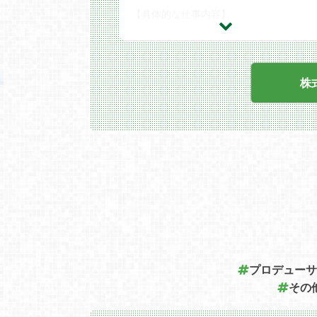
【具体的な仕事内容】
・社内外ディレクション業務全般
・渉外（外部開発会社・プラットフォー
ー・協業先など）
・クライアントとの契約
・他社や他部署との折衝（宣伝部との連
など）
株
・ユーザー動向の分析とそれに基づく企
立案
・スケジュール管理
◆各分野のプロフェッショナルを牽引し
プロジェクトを推進する
より多くの人にKONAMIのコンテンツを
じて楽しい時間を届ける。
そのために、社内外のプロフェッショナ
のチカラを結集し、プロジェクトを動か
ためのディレクターを募集します。
ディレクターは折衝・交渉力をを発揮し
各分野のプロフェッショナルをまとめ
げ、タイトルリリースに向けてプロジェ
トを推進する、いわば司令塔。
プロデューサ
制作工程の設計、進捗管理はもちろん、
その
ンバーアサイン、予算管理、各種契約関
に関わり、コンテンツのクオリティに責