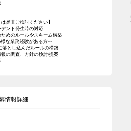
験
方は是非ご検討ください】
デント発生時の対応
ためのルールやスキーム構築
様な業務経験がある方---
に落とし込んだルールの構築
報の調査、方針の検討/提案
応
募情報詳細