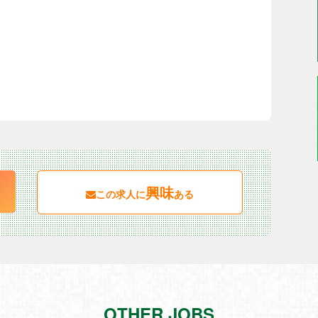
興味
この求人に
ある
OTHER JOBS