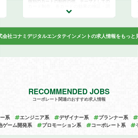
個別のカードの制作の他、テーマとしての
カード制作、各カードの効果の検証・調
整、ルールの整備など、主にゲーム性に関
マ
わる部分の業務を行います。
アイデア一つで世界中のユーザーを笑顔に
していきましょう！
携
式会社コナミデジタルエンタテインメントの求人情報を
もっと
画
、
通
ル
す
RECOMMENDED JOBS
コーポレート関連のおすすめ求人情報
、
あ
ク
ー系
エンジニア系
デザイナー系
プランナー系
メ
他ゲーム開発系
プロモーション系
コーポレート系
係
任