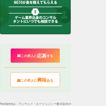
応募
この求人に
する
興味
この求人に
ある
RecGameは、ランウェイ・エージェンシー株式会社が