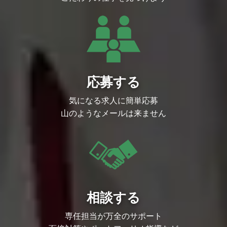
現化し、プレイヤーが感情移入できる魅力
的なキャラクターや美しい背景を創造する
ことが求められます。チームと協力し、ゲ
ームの世界観に命を吹き込むビジュアル表
現を追求し、プレイヤーに感動と没入感を
提供する作品づくりに貢献していただきま
す。
ポジション魅力
￣￣￣￣￣￣￣￣￣￣￣￣￣￣￣
応募する
イラストレーターとして、自分が思う「K
AWAII」や「フェチ」を、思いっきりイラ
気になる求人に簡単応募
ストで表現することができる環境が整って
います。特に、キャラクターが持つ一番の
山のようなメールは来ません
魅力をいかに引き出して表現するかが、
「KAWAII」を追求する上で重要です。テ
クロスのイラストは業界トップクラスのク
オリティを誇り、日々その水準に挑戦しな
がら成長していくことができます。
また、イラストレーターのリーダーとして
セクションのイラスト監修、進行管理を行
います。ゲーム制作のクオリティに直接関
わる事で、キャラクターや世界観の魅力を
最大限にイラストとして表現することが可
相談する
能です。
組織体制
専任担当が万全のサポート
￣￣￣￣￣￣￣￣￣￣