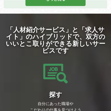
管理
・ゲームのキャラクター制作/監修
・ゲームに使用される諸々のイラスト制作
・制作スケジュール作成、および管理業務
・背景イラストなど武器、アイテム、ゲー
ムパーツなどの素材制作など
「人材紹介サービス」と「求人サ
採用背景
￣￣￣￣￣￣￣￣￣￣
イト」のハイブリッドで、
双方の
テクロスは「世界に通用するKAWAIIを届
いいとこ取りができる新しいサー
ける」をビジョンに掲げ、数多くのオリジ
ナルIP作品を開発・運営し、事業を拡大し
ビスです
てきました。大手プラットフォームで会員
数650万人を超える『神姫PROJECT』を
はじめ、『あやかしランブル！』『れじぇ
くろ！』など、人気タイトルを複数展開し
ています。今後も自社オリジナルIPを基に
したヒット作を生み出し続けるため、次世
代のゲーム開発をリードする優秀なメンバ
ーを募集しています。
ポジションミッション
￣￣￣￣￣￣￣￣￣￣￣￣￣￣￣
探す
イラストレーターとして、テクロスの自社
オリジナルIPゲームに登場するキャラクタ
ーや世界観のビジュアルデザインにおい
自分にあった職場や
て、中心的な役割を果たしていただきま
す。テクロスの「KAWAII」ビジョンを具
こだわりの仕事を見つけよう