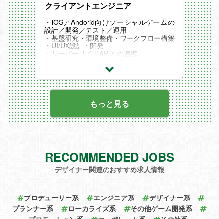
クライアントエンジニア
・iOS／Andorid向けソーシャルゲームの
設計／開発／テスト／運用
・基盤研究・環境整備・ワークフロー構築
・UI/UX設計・開発
・サーバーサイドAPIとの連携
・ゲームエンジンの改良
もっと見る
RECOMMENDED JOBS
デザイナー関連のおすすめ求人情報
プロデューサー系
エンジニア系
デザイナー系
プランナー系
ローカライズ系
その他ゲーム開発系