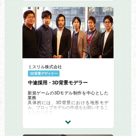
ミスリル株式会社
3D背景デザイナー
中途採用・3D背景モデラー
新規ゲームの3Dモデル制作を中心とした
業務
具体的には、3D背景における地形モデ
ル、プロップモデルの作成をお願いするこ
ととなります。
職場環境
組織としての上下関係が存在せず、お互い
を尊重した良い関係の雰囲気です。