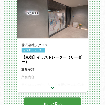
ゲームを創ることに対して情熱的な組織の
中で自己の成長を実感できます。
株式会社テクロス
イラストレーター
【京都】イラストレーター（リーダ
ー）
募集要項
業務内容
￣￣￣￣￣￣￣￣￣￣
テクロスの自社オリジナルIPゲームに登場
するキャラクターや世界観のビジュアルデ
ザインのイラストの制作。
ご担当セクションのイラスト監修、進行管
理等を担当します。
・ゲームイラストに関わる進行、制作進行
もっと見る