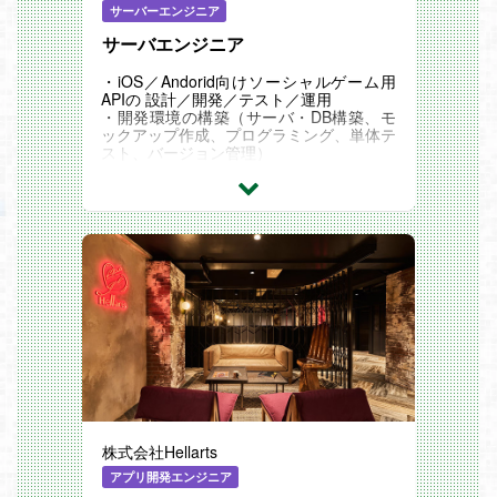
サーバーエンジニア
サーバエンジニア
・iOS／Andorid向けソーシャルゲーム用
APIの 設計／開発／テスト／運用
・開発環境の構築（サーバ・DB構築、モ
ックアップ作成、プログラミング、単体テ
スト、バージョン管理）
・運用時の負荷軽減などによるプログラム
の高速化
・基盤研究・環境整備・ワークフロー構築
株式会社Hellarts
アプリ開発エンジニア