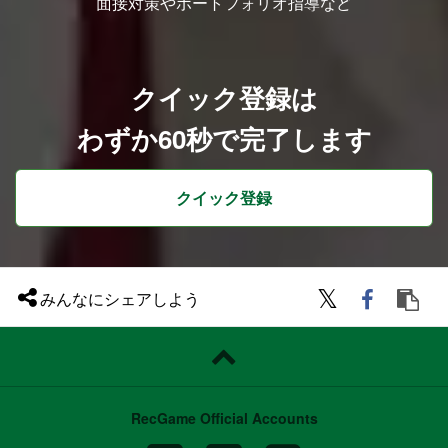
面接対策やポートフォリオ指導など
・40名在籍（2025/6月1日時点）
使用ツール
￣￣￣￣￣￣￣￣￣￣
・Photoshop
・CLIP STUDIO
クイック登録は
わずか60秒で完了します
クイック登録
みんなにシェアしよう
RecGame Official Accounts