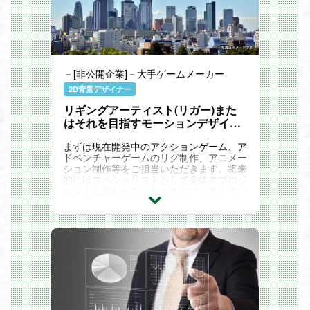
－[非公開企業]－大手ゲームメーカー
2D背景デザイナー
リギングアーティスト(リガー)また
はそれを目指すモーションデザイナ
ー
まずは現在開発中のアクションゲーム、ア
ドベンチャーゲームのリグ制作、アニメー
ション制作等をご担当いただきます。将来
的にはスペシャリストとして全体のプロジ
ェクトに関わっていただきたいと考えてい
ます。 【業務内容】 ・プラットフォー
ム： ...