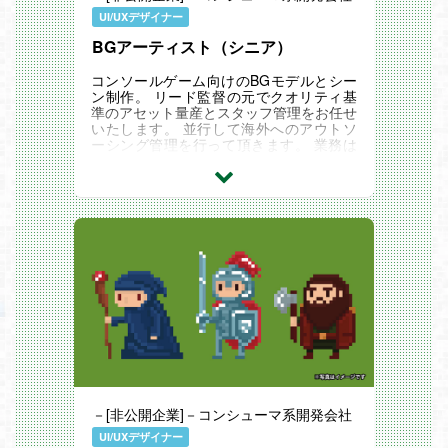
UI/UXデザイナー
BGアーティスト（シニア）
コンソールゲーム向けのBGモデルとシー
ン制作。 リード監督の元でクオリティ基
準のアセット量産とスタッフ管理をお任せ
いたします。 並行して海外へのアウトソ
ーシング管理を行って頂きます。 業務は
日本語で行って頂きます。 ※海外とのやり
取り...
－[非公開企業]－コンシューマ系開発会社
UI/UXデザイナー