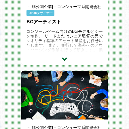
－[非公開企業]－コンシューマ系開発会社
UI/UXデザイナー
BGアーティスト
コンソールゲーム向けのBGモデルとシー
ン制作。 リードまたはシニア監督の元で
クオリティ基準のアセット量産をお任せい
たします。 また、並行して海外へのアウ
トソーシング作業を行って頂きます。 業
務は日本語で行って頂きます。 ※海外との
やり...
－[非公開企業]－コンシューマ系開発会社