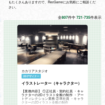
もたくさんありますので、RecGameにお気軽にご相談くだ
さい。
全
807
件中
721
-
735
件表示
カカリアスタジオ
2Dデザイナー
イラストレーター（キャラクター）
【業務内容】 ①正社員・契約社員 ・キャ
ラクターの2Dイラスト全般の制作 ・アー
トディレクション業務 ②準社員 ・キャラ
クターの2Dイラスト全般の制作