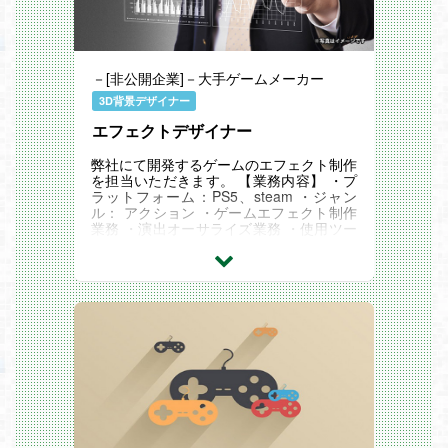
－[非公開企業]－大手ゲームメーカー
3D背景デザイナー
エフェクトデザイナー
弊社にて開発するゲームのエフェクト制作
を担当いただきます。 【業務内容】 ・プ
ラットフォーム：PS5、steam ・ジャン
ル： アクション ・ゲームエフェクト制作
業務 ・演出オーサライズ業務 ・使用ツー
ル：UE4,Maya,AfterEffects,Photoshop,3d
sMAX...