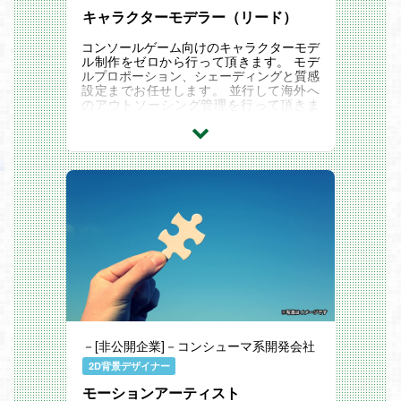
キャラクターモデラー（リード）
コンソールゲーム向けのキャラクターモデ
ル制作をゼロから行って頂きます。 モデ
ルプロポーション、シェーディングと質感
設定までお任せします。 並行して海外へ
のアウトソーシング管理を行って頂きま
す。 業務は日本語で行って頂きます。 ※
海外...
－[非公開企業]－コンシューマ系開発会社
2D背景デザイナー
モーションアーティスト