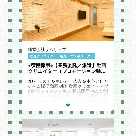
株式会社サムザップ
映像クリエイター・編集・コンポジッター
※積極採用※【業務委託／派遣】動画
クリエイター（プロモーション動画
（PV）制作）
2Dイラストを用いた、広告を中心とした
ゲーム販促動画制作 動画クリエイティブ
の外注ディレクション 新規開発中の人気I
Pタイトルや運用タイトル等に横断的に関
わります。 ※現プロモーション動画事例 ht
tps://youtu.be/UmJDNcq3HgQ https://jujut
suphanpara...