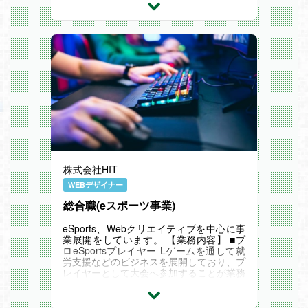
DCGデザイン...
株式会社HIT
WEBデザイナー
総合職(eスポーツ事業)
eSports、Webクリエイティブを中心に事
業展開をしています。 【業務内容】 ■プ
ロeSportsプレイヤー Lゲームを通して就
労支援などのビジネスを展開しており、プ
レイヤーとして大会へ参加することが業務
内容です。 ■プレイヤーマネジメント LeS
portsプレイ...