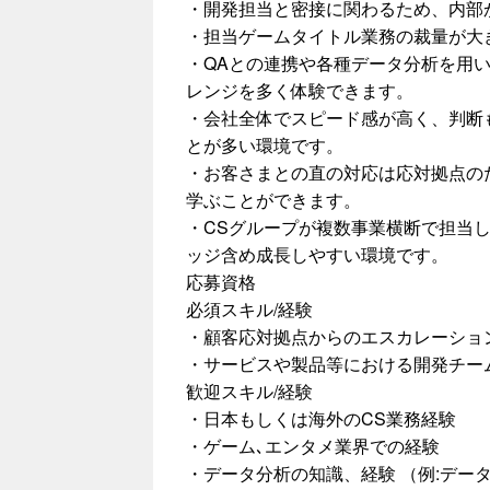
・開発担当と密接に関わるため、内部
・担当ゲームタイトル業務の裁量が大
・QAとの連携や各種データ分析を用
レンジを多く体験できます。
・会社全体でスピード感が高く、判断
とが多い環境です。
・お客さまとの直の対応は応対拠点の
学ぶことができます。
・CSグループが複数事業横断で担当
ッジ含め成長しやすい環境です。
応募資格
必須スキル/経験
・顧客応対拠点からのエスカレーショ
・サービスや製品等における開発チー
歓迎スキル/経験
・日本もしくは海外のCS業務経験
・ゲーム､エンタメ業界での経験
・データ分析の知識、経験 （例:デー