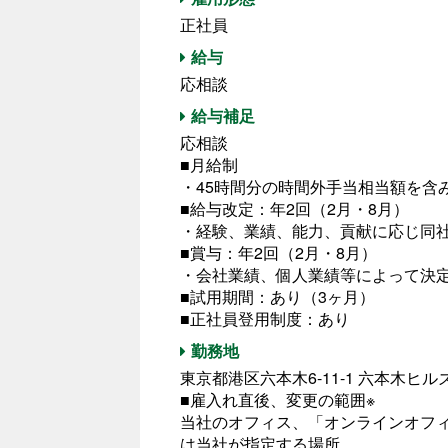
正社員
給与
応相談
給与補足
応相談
■月給制
・45時間分の時間外手当相当額を含
■給与改定：年2回（2月・8月）
・経験、業績、能力、貢献に応じ同
■賞与：年2回（2月・8月）
・会社業績、個人業績等によって決
■試用期間：あり（3ヶ月）
■正社員登用制度：あり
勤務地
東京都港区六本木6-11-1 六本木ヒ
■雇入れ直後、変更の範囲※
当社のオフィス、「オンラインオフ
は当社が指定する場所