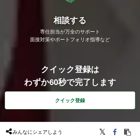
画・マーケを実施する部門
IPビジネスの新たな柱となる部門として立
ち上げ中のチーム。
ファンがつい手にとってしまうような、グ
相談する
ッズの企画開発を行います。
IPごとの販売戦略の立案・企画・制作進
行・監修・販促までの一気通貫したプロジ
専任担当が万全のサポート
ェクト推進をお任せします。
面接対策やポートフォリオ指導など
◆広告・PR領域｜IPを活かし他社サービ
スのマーケ課題を解決する部門
月間8億回再生の強みを持つYouTube領域
を中心としたPR動画の提案から、オフラ
インイベントの仕掛けなど自由に企画を提
クイック登録は
案。
キャラクターならではの強みを活かし、幅
わずか60秒で完了します
広い商材を扱います。
広告メニューの開発・代理店とのアライア
ンスなどをお任せします。
クイック登録
◆新規領域 | IPを用いた事業モデルの開発
新たな事業のタネを見つけ、育てるポジシ
ョンです。
2～3年後に数億円規模の事業を創出する
ことを目標に、弊社の未開拓領域での事業
開発をお任せします。
みんなにシェアしよう
※変更の範囲：会社の定める業務