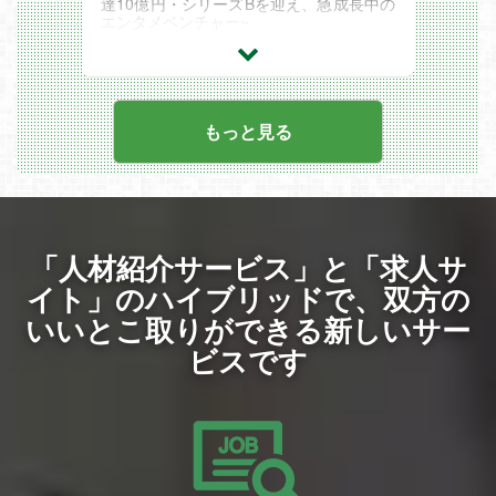
達10億円・シリーズBを迎え、急成長中の
ム間の連携もとれていますので、多彩な案
エンタメベンチャー~
件の中から、希望や経験に合ったプロジェ
クトをお任せできます。
「テイコウペンギン」「私立パラの丸高
校」
をはじめとする当社ショートアニメIPや、
webtoon漫画IP等、次世代のIPプロデュー
スをお任せします。
もっと見る
＼こんな人にピッタリ！／
■推し活＝人生！ その熱量を活かして、コ
ンテンツ制作をしてみませんか？
■やっぱりエンタメを仕事に！ 第二新卒
として再度エンタメ領域へ挑戦しません
か？
「人材紹介サービス」と「求人サ
■ベンチャーで夢を追いたい！ 30代で子
会社役員を目指してみませんか？
イト」のハイブリッドで、
双方の
いいとこ取りができる新しいサー
好きなエンタメ領域でビジネススキルを活
かしながら、若いうちから経験を積んでい
ビスです
きたい方をお待ちしております！
【お仕事内容】
これまでのご経験やご意向を伺い、
弊社で最大限のご活躍を期待できる最適な
ポジションを提案させていただきます。
どのポジションからスタートするかは、入
社以前の実務経験年数やキャリアの内容等