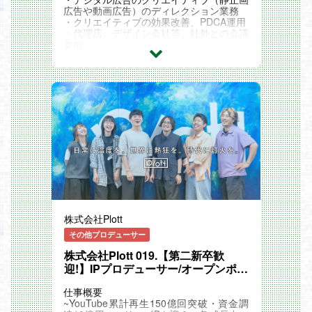
・企画立案、企画精査、仕様策定
広告や動画広告）のディレクション業務
・クオリティコントロール
・クリエイティブの効果改善、PDCA運用
・制作に関するスケジュールの管理
・代理店、デザイン会社等、社外との会議
・プロジェクト進行 など
参加
・デザイナーへの指示や会議での取りまと
【ポイント】
め
■高い収益性と魅力的な就業環境がありま
・クリエイティブの監修・管理
す
『LINE：ディズニー ツムツム』・『妖怪
ウォッチ ぷにぷに』・『#コンパス 戦闘
摂理解析システム』といったNHN PlayArt
開発の既存事業も好調で、これらのタイト
ルで得た収益をもとに働きやすい環境の整
備にも力を入れています。
■スキルアップできます
新規ゲームアプリ開発や、大規模ゲームア
プリの運営開発を自社で行っているため、
自ずと最上流工程から携わっていただきま
す。
株式会社Plott
設計・要件定義はもちろん、ゲーム企画内
その他プロデューサー
容への参加も出来ますので、多様な技術を
身につけられます。
株式会社Plott 019.【第二新卒歓
迎!】IPプロデューサー/オープンポジ
■多彩なサービスに携わることができます
ション
前述の代表作以外にも様々な新規スマート
仕事概要
フォンアプリを鋭意制作中です。
~YouTube累計再生150億回突破・資金調
それぞれ自社内に開発チームがあり、チー