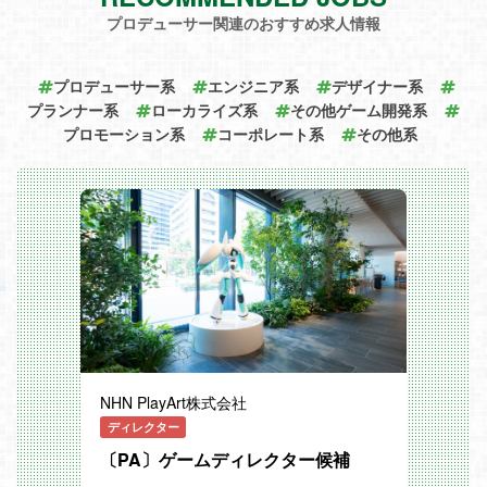
ツール：Github / Slack / Jenkins / NewRel
また、ゲーム内の新機能追加依頼やイラス
ic / Cloudwatch / PhpStorm / Backlog / Za
プロデューサー関連のおすすめ求人情報
トの製作依頼などエンジニアやデザイナー
pier / GAS
といった他ポジションを巻き込みゲームを
作るポジションです。
プロデューサー系
エンジニア系
デザイナー系
プランナー系
ローカライズ系
その他ゲーム開発系
プロモーション系
コーポレート系
その他系
NHN PlayArt株式会社
ディレクター
〔PA〕ゲームディレクター候補