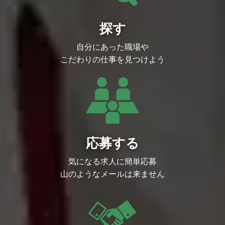
により、選考プロセスの過程で最終的にす
り合わせとなります。
探す
【ポジション例】
◆ショートアニメ領域｜SNS領域からIPの
立ち上げ・育成を実施する部門
自分にあった職場や
大ヒットIPの創出にアニメは必須で、
もはやSNSはテレビ以上にヒットコンテン
こだわりの仕事を見つけよう
ツが生まれる場所。
クリエイティブとビジネスのバランスを取
りながら、IPのトータルプロデュースをお
任せします。
◆ゲーム領域｜IPをゲームから大ヒットに
導く部門
業界注目中の、ハイブリッドカジュアルゲ
ームの立ち上げを担います。
同ジャンルはモバイル市場全体の成長が鈍
応募する
化する中でも、低コストで年商100億円超
のヒット作が生まれるなど注目が高まって
気になる求人に簡単応募
います。
Plottでは年間5本程度のリリースに挑戦
山のようなメールは来ません
中。
開発会社の選定・企画・ディレクション・
リリース・分析・改善までのフローを一気
通貫でお任せします。
◆MDビジネス領域｜IPグッズの商品企