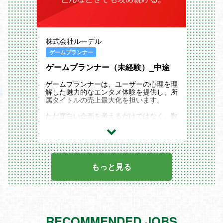
領域に展開しているインターネット企業グ
ループになります。
グループ会社一覧：https://reazon.jp/grou
p/
株式会社ルーデル
業務内容
当社スマートフォン向けゲームのWebフ
ゲームプランナー
ロントエンド開発業務となります。
ゲームプランナー（未経験）_中途
業務内容は以下の通りです。
・ゲームの各種機能に合わせたフロントエ
ゲームプランナーは、ユーザーの心理を理
ンドの機能開発
解した魅力的なエンタメ体験を提供し、所
・ゲームの新規機能に合わせたシステム設
属タイトルの売上最大化を担います。
計
・ゲームのアクションに合わせたアニメー
ただ面白い企画を考えるだけではなく、数
ション、エフェクトやサウンドの実装
字を読み解き、データを分析し、ユーザー
・シナリオやチュートリアルに合わせた画
のニーズを予測。ヒットに繋がるアイデア
面や機能の実装
を考えます。
・ユーザのアクションに合わせて反応する
機能の実装
具体的には、下記を行います
もっと見る
開発環境としては以下の通りです。
・売上の管理
サーバサイド：PHP / Phalcon
・キャラクターや装備の企画
フロントエンド：HTML5 / JavaScript / C
・ゲーム内キャンペーンの企画
SS / Spine
・デザイナーへの画像制作依頼
データベース：Aurora / Memcache / Redi
・エンジニアへの機能開発依頼
s
・ユーザー行動履歴データの分析…etc
インフラ：AWS / 各種CDN
RECOMMENDED JOBS