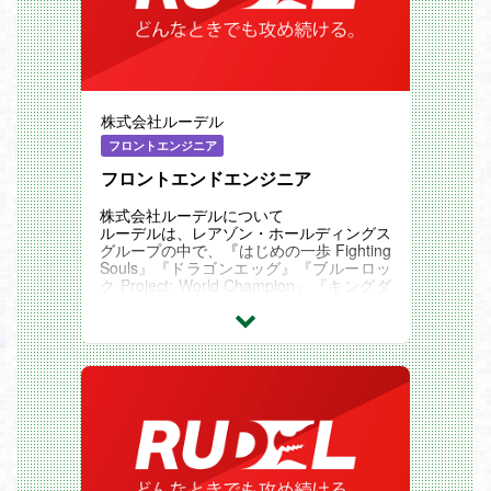
株式会社ルーデル
フロントエンジニア
フロントエンドエンジニア
株式会社ルーデルについて
ルーデルは、レアゾン・ホールディングス
グループの中で、『はじめの一歩 Fighting
Souls』『ドラゴンエッグ』『ブルーロッ
ク Project: World Champion』『キングダ
ム 頂天』などのソーシャルゲームの企
画・開発・運営を行っている企業になりま
す。
株式会社レアゾン・ホールディングスにつ
いて
レアゾン・ホールディングスは、【世界一
の企業へ】をVisionに掲げ、完全独自資本
の強みを生かして『フードテック事業』、
『ソーシャルゲーム事業』、『アドテク事
業』、『メディア事業』など、多様な事業