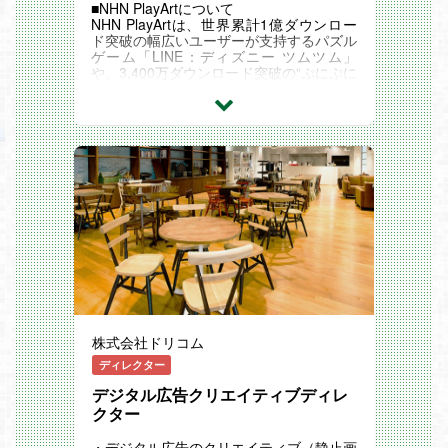
■NHN PlayArtについて
NHN PlayArtは、世界累計1億ダウンロー
ド突破の幅広いユーザーが支持するパズル
ゲーム「LINE：ディズニー ツムツム」
や、3,400万ダウンロード突破の“ぷにぷに
感”が気持ちよい「妖怪ウォッチ ぷにぷ
に」、1,800万ダウンロードを突破のリア
ル対戦ゲーム「#コンパス 戦略摂理解析シ
ステム」などの人気スマートフォンゲーム
を開発しています。
「プレイしてすぐに楽しい」にとことんこ
だわる、面白さを追求しもっと面白いゲー
ムを作るために絶えず挑戦するクリエ―タ
ーの集団です。
今後もNHN PlayArtならではのオリジナリ
ティあふれるゲームの制作・開発を行い、
魅力的なサービスを世の中に生み出してい
きたいと考えております。
【仕事内容】
NHN PlayArtのディレクター候補として新
株式会社ドリコム
規プロジェクトの立ち上げや、運営中のゲ
ームタイトルにおける新規企画などをお任
ディレクター
せします。企画立案やチームビルディン
グ、コンセプトや世界観の構築、クオリテ
デジタル広告クリエイティブディレ
ィコントロールなど、NHN PlayArtで裁量
クター
を持って「面白いゲーム」制作の総合ディ
レクションを行ってください。
・デジタル広告のクリエイティブ（静止画