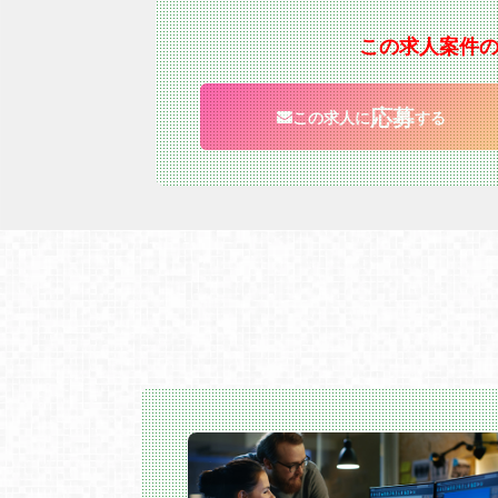
この求人案件
応募
この求人に
する