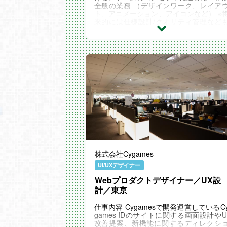
全般の業務 （デザインワーク、レイア
ト、アニメーション、アイコンなど） ※
来的には仕様設計/クオリティ管理など
お任せしていきます 使用ツール Photosh
p、Illustrator
株式会社Cygames
UI/UXデザイナー
Webプロダクトデザイナー／UX設
計／東京
仕事内容 Cygamesで開発運営しているC
games IDのサイトに関する画面設計やU
改善提案、新機能に関するディレクシ