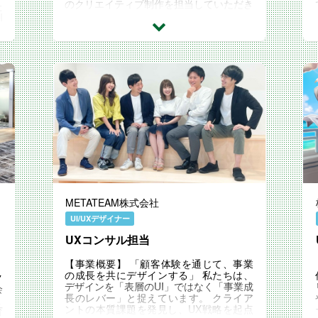
のクリエイティブ制作を担当していただき
た
ます。 Webクリエイティブ室について W
I
ebクリエイティブ...
を
METATEAM株式会社
UI/UXデザイナー
UXコンサル担当
【事業概要】 「顧客体験を通じて、事業
の成長を共にデザインする」 私たちは、
ク
デザインを「表層のUI」ではなく「事業成
会
長のレバー」と捉えています。 クライア
ミ
ントの本質課題を発見し、UX戦略を起点
育