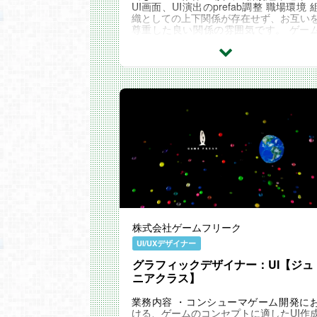
UI画面、UI演出のprefab調整 職場環境 
織としての上下関係が存在せず、お互い
尊重した良い関係の雰囲気です。 ゲー
を創ることに対して情熱的な組織の中で
己の成長...
株式会社ゲームフリーク
UI/UXデザイナー
グラフィックデザイナー：UI【ジュ
ニアクラス】
業務内容 ・コンシューマゲーム開発に
ける、ゲームのコンセプトに適したUI作