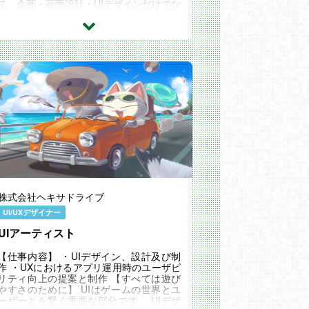
て、企画・画面設計・UIデザインだけでな
く UIアニメーションやモックアップを用
いたUXの提案ま...
株式会社ヘキサドライブ
UI/UXデザイナー
UIアーティスト
【仕事内容】 ・UIデザイン、設計及び制
作 ・UXにおけるアプリ運用時のユーザビ
リティ向上の提案と制作 【すべては遊び
やすさのために】 UIはゲームの世界とユ
ーザーとを繋ぐ重要な部分です。 UIデザ