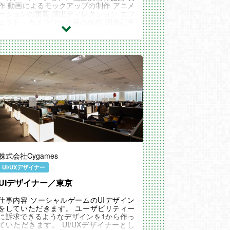
作 動画によるモックアップの制作 アニメ
ーションの実装 演出ディレクション エフ
ェクト・カメラワーク等の制作 関連記事
STAFF VOICE ：『自分も周りも一緒に成
長する。』 C...
株式会社Cygames
UI/UXデザイナー
UIデザイナー／東京
仕事内容 ソーシャルゲームのUIデザイン
をしていただきます。 ユーザビリティー
に訴求できるようなデザインを1から作っ
ていただきます。 UI/UXデザイナーとし