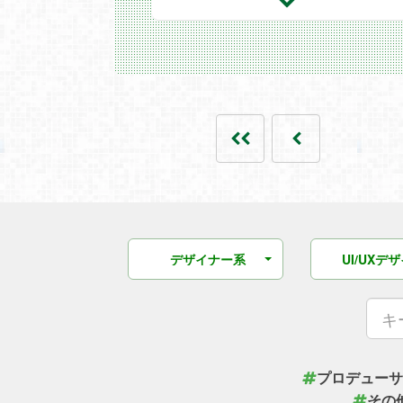
から、ゲームの手触りや体験価値を高め
つ、フィニ...
デザイナー系
UI/UXデ
プロデューサ
その