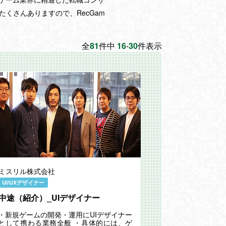
くさんありますので、RecGam
全
81
件中
16
-
30
件表示
ミスリル株式会社
UI/UXデザイナー
中途（紹介）_UIデザイナー
・新規ゲームの開発・運用にUIデザイナー
として携わる業務全般 ・具体的には、ゲ