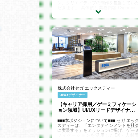
ン、クリエイティブの制作を担当してい
だきます。 具体的な業務内容 Cygames 
Dの情報設計（ワイヤーフレーム作成）
行ってもらいます ...
株式会社セガ エックスディー
UI/UXデザイナー
【キャリア採用／ゲーミフィケーシ
ョン領域】UI/UXリードデザイナー
（将来のチームリーダー候補）
■■■本ポジションについて■■■ セガ エッ
スディーは、「エンタテインメントを社
に実装する」をミッションに掲げ、ゲー
フィケーションを活用したDX・人材