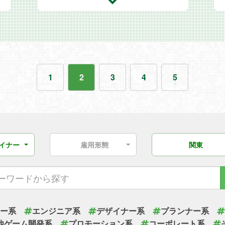
つ
1
2
3
4
5
ザイナー
雇用形態
関東
ー系
エンジニア系
デザイナー系
プランナー系
他ゲーム開発系
プロモーション系
コーポレート系