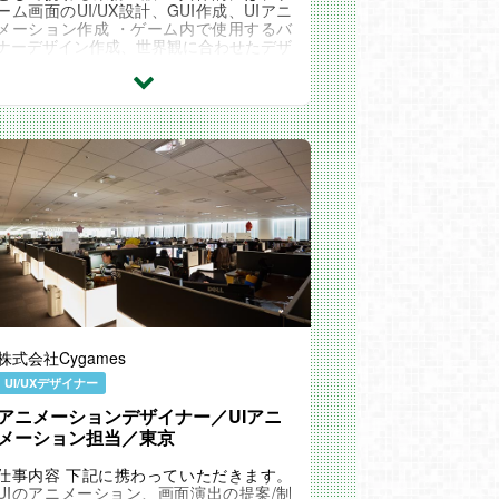
ーム画面のUI/UX設計、GUI作成、UIアニ
メーション作成 ・ゲーム内で使用するバ
ナーデザイン作成、世界観に合わせたデザ
インの創出 ・制作したUIの実装 職場環境
組織として...
株式会社Cygames
UI/UXデザイナー
アニメーションデザイナー／UIアニ
メーション担当／東京
仕事内容 下記に携わっていただきます。
UIのアニメーション、画面演出の提案/制