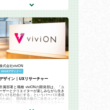
インはゲームの「遊びやすさ」に影響しま
す。 UIをデザ...
株式会社viviON
UI/UXデザイナー
デザイン｜UXリサーチャー
所属部署と職種 viviONの開発部は、「ユ
ーザーとクリエイターが楽しみながら生き
ていける社会にする」というパーパス達成
のために、国内最大級の二次元コンテンツ
サービス「DLsite」をはじめとする全サー
ビスの体験価値を最大化することをミッシ