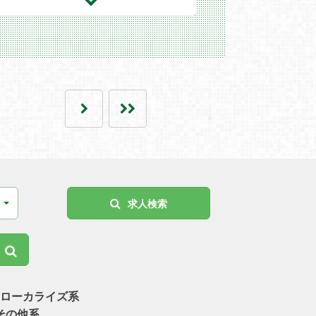
ョンとして...
求人検索
ローカライズ系
その他系