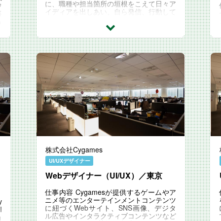
に、職種や担当箇所の垣根をこえて日々ア
ウ
イディアを出しあい、自ら発信、行動して
将
いける方を歓迎します。 ＜具体的な業務
も
例＞ ・ゲー...
o
株式会社Cygames
UI/UXデザイナー
Webデザイナー（UI/UX）／東京
仕事内容 Cygamesが提供するゲームやア
ニメ等のエンターテインメントコンテンツ
y
に紐づくWebサイト、SNS画像、デジタ
I
ル広告やインタラクティブコンテンツなど
ョ