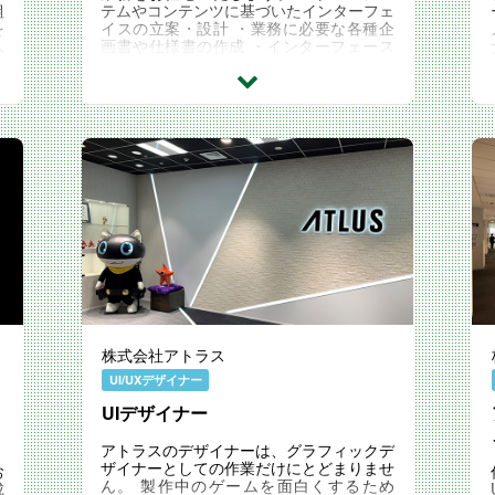
組
テムやコンテンツに基づいたインターフェ
を
イスの立案・設計 ・業務に必要な各種企
ム
画書や仕様書の作成 ・インターフェース
自
開発に関わるディレクションと各種リソー
スの管理 ※...
株式会社アトラス
UI/UXデザイナー
UIデザイナー
アトラスのデザイナーは、グラフィックデ
ザイナーとしての作業だけにとどまりませ
お
ん。 製作中のゲームを面白くするため
成