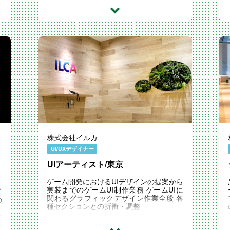
に新しい価値を共創する仲間を募集しま
い
す。 マーケティ...
ま
株式会社イルカ
UI/UXデザイナー
UIアーティスト/東京
ゲーム開発におけるUIデザインの提案から
実装までのゲームUI制作業務 ゲームUIに
イ
関わるグラフィックデザイン作業全般 各
の
種セクションとの折衝・調整
く
企
ろ