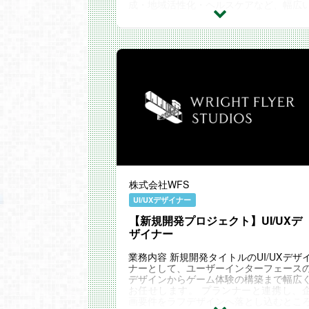
成・地域活性化・ヘルスケアなど、幅広
領域で社会課題の解決に取り組んでい
す。 今回募集す...
株式会社WFS
UI/UXデザイナー
【新規開発プロジェクト】UI/UXデ
ザイナー
業務内容 新規開発タイトルのUI/UXデザ
ナーとして、ユーザーインターフェース
デザインからゲーム体験の構築まで幅広
お任せします。 プランナーと連携し、
画要件をラフデザインへ落とし込むとこ