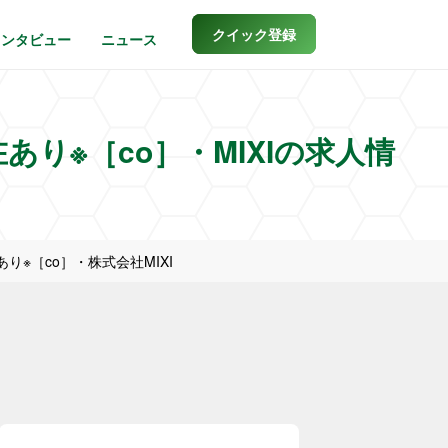
クイック登録
インタビュー
ニュース
り※［co］・MIXIの求人情
り※［co］・株式会社MIXI