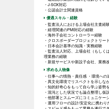
・J-SOX対応
・公認会計士関連資格
優遇スキル・経験
・監査法人における上場会社主査経
・経理関連のPMI対応の経験
・海外子会社コントローラー経験
・クロスボーダープロジェクトリー
・日本会計基準の知識・実務経験
・監査法人対応、上場会社（もしく
理業務の経験
・新規サービスや新設子会社、業務
求める人物像
・仕事への情熱・責任感 ・環境への
・異文化環境でリスペクトを示しな
・知的好奇心をもって自ら学ぶ姿勢
・混沌とした状況でも論点整理し仮
・他部署とスムーズにコミュニケー
・運用フローの設計/安定化に携わり
・スピード感をもって業務を遂行で