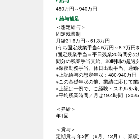
給与
480万円～940万円
給与補足
＜想定給与＞
固定残業制
月給31.6万円～61.3万円
(うち固定残業手当4.5万円～8.7万円
(固定残業手当＝平日残業20時間分の
間分の残業手当支給、20時間の超過
※深夜勤務手当、休日出勤手当、通勤
※上記給与の想定年収：480-940万円
※この基礎年収の他、業績に応じて
※上記は一例で、ご経験・スキルを
※平均残業時間／月は19.4時間（20
＜昇給＞
年1回
＜賞与＞
定期賞与 年2回（6月、12月）、業