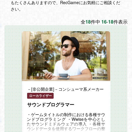
もたくさんありますので、RecGameにお気軽にご相談くだ
さい。
全
18
件中
16
-
18
件表示
－[非公開企業]－コンシューマ系メーカー
ローカライザー
サウンドプログラマー
・ゲームタイトルの制作における各種サウ
ンドプログラミング ・Wwiseを中心とし
たサウンドミドルウェアの導入 ・各種サ
ウンドデータを使用するワークフローの整