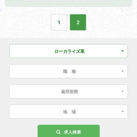
1
2
ローカライズ系
職 種
雇用形態
地 域
求人検索