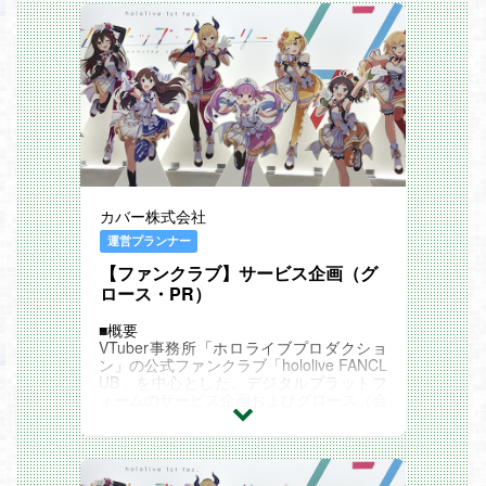
験
└VTuber業界 / VR/AR/MR業界
フェーズにありますが、急成長ゆえに「ル
求める人物像
└遊技機・映像業界 / エンタメ業界
ールの全社定着・漏れ防止・プロセス改
・当社のMISSION/VALUEに共感いただけ
└to C向けのスマートフォンアプリ / WEB
善」が大きな課題となっています。本ポジ
る方
業界
ションは、クリエイティブの現場部門が持
・事業の成長フェーズを捉え、個別最適に
歓迎スキル
つスピード感を殺さず、かつ健全なガバナ
留まらず「全体最適」の視点で思考・行動
・課題を抽象化して捉える能力、高度な課
ンスを両立させる「購買インフラの改善・
できる方
題解決能力
定着」の役割を担う重要ポジションです。
・特定の手段に固執せず、「何のための業
・部門横断的なプロジェクトにおいてのP
■参考リンク
務か？（Why）」から思考をスタートでき
M経験
「日本発コンテンツを世界に届けたい」カ
る方
・外部協力会社や作家と連携して業務を推
バー前田執行役員が明かす、グローバル展
・未整備な環境や曖昧な状態を楽しみ、自
進した経験、もしくはそれに相当する実績
開への挑戦と展望
ら構造化して前に進められる方
・表計算ソフトにて基礎的な関数を使い状
カバー／今をときめくVTuber業界を切り
・セキュリティ・リスク管理（守り）を担
カバー株式会社
況に合わせた資料を作成する能力
拓くEC物流戦略
保しつつ、利便性・生産性（攻め）を最大
└vlookup / importrange / sumif / if など
「hololive production OFFICIAL SHOP」
化するバランス感覚を持てる方
運営プランナー
・Photoshop / CLIP STUDIO PAINT / Live
■業務内容
・各部署の事情を踏まえ、円滑なコミュニ
2D / Maya / Unityいずれかの使用経験
【ファンクラブ】サービス企画（グ
稼働を始めた購買管理システムの「運用定
ケーションで適切な回答や提案ができる方
・Google Apps Scriptの実務経験
着・漏れ防止・プロセス改善」の3点を軸
ロース・PR）
組織について
求める人物像
に、以下の業務を推進していただきます。
現在は、従来のITインフラ整備やヘルプデ
・当社のMISSION/VALUEに共感いただけ
・購買プロセスの改善・再設計： 現場の
スクといった「守り」の役割から、全社の
■概要
る方
状況に合わせ、コンプライアンスを担保し
業務改革やAI活用を推進する「攻め」の組
VTuber事務所「ホロライブプロダクショ
・エンタメが好きで、どのような企画を実
つつ、最も効率的で現場に負担の少ない購
織へと、大きく役割を拡張している転換期
ン」の公式ファンクラブ「hololive FANCL
現すればユーザーが喜ぶかをビジネス視点
買フローへのアップデート
にあります。
UB」を中心とした、デジタルプラットフ
で考えられる方
・全社周知・教育の継続的な推進： 全社
部署の垣根を越えてフラットに議論ができ
ォームのサービス企画およびグロース（会
・チームワークを大切にできる方
横断で現場部門、各ステークホルダーに購
る風通しの良い組織風土であり、新しい技
員数・エンゲージメントの最大化）を牽引
・主体的にものごとを考え、自ら行動でき
買ルールの重要性の浸透と推進を主導
術トレンドに敏感で自らキャッチアップを
していただきます。
る方
・商取引リスクの早期検知： 専門家視点
行うメンバーが揃っています。
決定した戦略の「具体的な施策への落とし
・雑務や細かい仕事にもしっかり取り組め
でのプロセス上の抜け落ちを見つけ、商取
今回ご入社いただく方には、既存の枠組み
込み」や「新規サービス企画」を、推進し
る、素直で誠実な方
引リスクを未然に防ぐ早期検知体制の構築