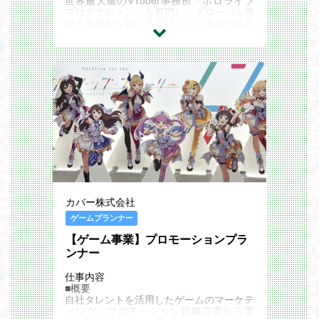
世界最大級のVTuber事務所「ホロライブ
しているか
プロダクション」を展開し、グローバル規
業界未経験者の方も多く、中途入社者が活
模で急成長を続ける当社にて、全社の生産
躍している組織です。
性を抜本的に向上させる「ビジネスアーキ
人材営業経験者、ITソリューション営業経
テクト（業務AI/DX推進）」を募集しま
験者、不動産営業経験者、インフルエンサ
す。
ー/声優/アイドルグループのマネジメント
本ポジションのミッションは、事業の急拡
経験者、舞台や展示場の制作進行経験者な
大に伴いスピード優先で構築された各部署
ど、多様な人材が集まっております。
の「個別最適」な業務プロセスを、全社視
入社後はOJT期間を通して組織と業務をキ
点での「全体最適」へと再構築することで
ャッチアップいただき、
す。単なる現場の業務改善にとどまらず、
徐々にタレントマネジメントを引き継いで
経営陣やCTO室などの経営層と直接連携
一人立ちをしていただきます。
しながら、全社レベルのAI導入・DX戦略
このポジションの魅力
の企画から実行までを牽引していただきま
タレントの可能性を最大化させる「伴走パ
す。トップダウンの意思決定を促しなが
ートナー」としての介在価値を実感できる
ら、ダイナミックに会社を変革していく非
タレントの意志や個性を一番近くで理解
常に裁量とインパクトの大きなポジション
し、ファンに届くまでのプロセスを二人三
です。
脚で創り上げる、かけがえのないやりがい
カバー株式会社
タレントサポート、グッズ・ライブ制作か
があります。
ら開発まで多岐にわたる事業ドメインにお
ゲームプランナー
最先端エンタメ×大規模プロジェクトの牽
いて、現場からの相談を待つのではなく、
引
【ゲーム事業】プロモーションプラ
プロアクティブに潜在課題を発見する姿勢
数万～数十万人規模のファンを熱狂させる
を求めています。解決策はシステムやAIの
ンナー
3Dライブ、大型イベント、音楽制作な
導入に限りません。運用フローの変更や不
ど、タレントを含む社内外の関係者と密接
要ルールの撤廃など、手段に縛られずゼロ
仕事内容
に連携しながら成功に導く役割のため最先
ベースで「攻めの業務改革」をリードでき
■概要
端のバーチャルエンタメを動かす高度なプ
る、課題解決能力に長けた方をお待ちして
自社タレントを活用したゲームのマーケテ
ロジェクトマネジメント（PM）スキルが
います。
ィング・プロモーション戦略立案から実
身につきます。