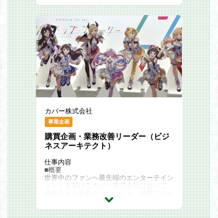
て「データ」と「業務」がシームレスにつ
をお任せします。
アナリティクスデータやトレンドの分析経
ながる仕組みづくりを行います。具体的に
社内の横断プロジェクト立ち上げ時におけ
験
は、タレント・商品・取引先・契約等の主
る最適な制作フローの提案なども推進して
求める人物像
要データを全社共通で活用するための「マ
いただきます。
当社のMISSION/VALUEに共感いただける
スターデータマネジメント（MDM）」
担当プロジェクト例
方
や、申請・承認・情報連携プロセスの共通
・3D新衣装お披露目に向けてのアセット
エンタメが好きで、どのような企画を実現
化・統制（ワークフロー基盤の最適化な
制作のPM業務
すればユーザーが喜ぶかをビジネス視点で
ど）を推進します。
・各セクションのまとめ役PM
考えられる方
必須スキル
■業務内容
チームワークを大切にできる方
・業務・ITコンサルタント、またはSIer等
・部内または部門横断でのプロジェクトマ
相手が何を考えているのか、どのような価
における業務改善・DXプロジェクトの推
ネジメント業務
値観・世界観を持っているのかを深く理解
進経験
具体的には・・・
することに重きを置ける、傾聴力のある方
・業務フローの可視化、課題抽出からソリ
・アセット制作の横断進捗管理
主観ではなく、適切な質問を投げかけて相
ューション提案・改善までを一貫して行っ
・アセット制作に関わる部署のリソース /
手の真意や状況、背景を正しく把握する質
た経験
カバー株式会社
予算管理
問力のある方
・AIやテクノロジー領域への強い関心・知
・各部門の進行管理担当と協力し衣装のイ
主体的にものごとを考え、必要なアクショ
事業企画
識（※解決の引き出しとして知見を持って
ラスト制作
ンを判断し自ら行動できる方
いること）
購買企画・業務改善リーダー（ビジ
・実装チェック、配信までのQA管理、リ
雑務や細かい仕事にもしっかり取り組め
歓迎スキル
リース管理
る、素直で誠実な方
ネスアーキテクト）
・急成長企業等において、個別最適から全
・外部制作会社とのアライアンス
体最適への業務変革を主導した経験
・進行上の課題、部署課題へのトラブルシ
仕事内容
・全社的なAI導入・推進、またはAIガイド
ュート
■概要
ライン策定・社内啓蒙の経験
必須スキル
世界中のファンへ最先端のエンターテイン
・マスターデータマネジメント（MDM）
・下記業界でのプロジェクトマネジメン
メントを届けるカバー株式会社において、
やデータガバナンスの設計・構築経験
ト/アセット進行管理/企画リーダー以上の
急拡大する事業の土台となる「購買プロセ
・クリエイター、エンジニア、事業部門な
経験3年以上、もしくはそれに相当する実
ス」の改善および全社的な運用定着を主導
ど異なるバックグラウンドを持つステーク
績
していただきます。
ホルダーとの折衝・コミュニケーション経
└スマートフォンゲーム業界 / ゲーム業界
現在、購買管理システム自体は完成・稼働