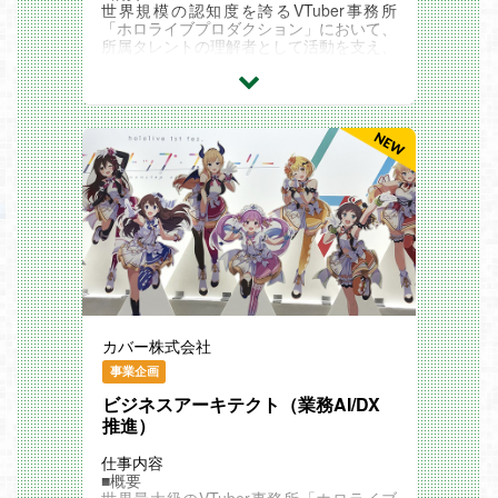
世界規模の認知度を誇るVTuber事務所
「ホロライブプロダクション」において、
所属タレントの理解者として活動を支え、
夢の実現に伴走するお仕事です。
タレントが「一番輝ける場所」を共に創り
上げ、その実現と活動を?えるパートナー
として、社内外との多岐に渡るプロジェク
トマネジメントを含め 、タレントの活動
を安全かつ最大化させるためのマネジメン
トをお任せします。
■業務内容
VTuberタレントマネジメント業務全般を
お任せいたします。
・タレントの自己実現のサポート（活動方
針計画支援等）やブランディングサポート
・タレントのスケジュール管理・調整/目
標の管理/コンディションマネジメント
・様々なプロジェクト（3Dライブや大型
イベント等）の進行管理
カバー株式会社
・コンテンツ制作サポート
・社内外のステークホルダーとの調整や交
事業企画
渉
・広告、イベント等の収録・配信時の立ち
ビジネスアーキテクト（業務AI/DX
会いなど
推進）
※参考リンク
「一番輝ける場所」を一緒につくる。タレ
仕事内容
ントマネージャーの仕事とは？
■概要
■どのようなバックグラウンドの人が活躍