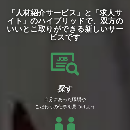
・ホロライブプロダクション8周年を記念
自発的に営業活動を推進できる能力
リアアップを目指したい熱意ある方を歓迎
した花火とドローンのイベント
営業活動を一気通貫で担当しクロージング
します。
必須スキル
「人材紹介サービス」と「求人サ
まで担当できる能力
■業務内容
・下記のいずれかの経験
複数部署／多国籍環境で円滑に業務推進で
進行中の各種ゲーム開発プロジェクトにお
イト」のハイブリッドで、
双方の
└フィギュア・玩具の開発業務経験
きる能力
いて適性に応じて業務を決定し、お任せし
└IPビジネスのプロデュース経験
歓迎スキル
いいとこ取りができる新しいサー
ます。
└ライセンサーとしてライセンス提供の業
ビジネスレベルの日本語力
・社内外のステークホルダーとの折衝
務経験
海外ライセンス営業経験
ビスです
・外部開発会社との調整、スケジュール管
└ライセンシーとしてライセンス獲得の営
インフルエンサーマーケティング業界での
理、品質管理
業経験
経験
・ゲームの企画内容、仕様に関する検討・
└事業会社・代理店問わず商品やイベント
広告代理店やクリエイティブエージェンシ
フィードバック
の制作進行ディレクション経験
ーとの業務経験
・クリエイティブ監修（シナリオ、イラス
・「ホロライブプロダクション」を文化に
北米圏市場に関する深い知見
ト、3Dモデル、UI/UXなど）
昇華していくというミッションに共感いた
戦略立案・市場分析スキル
・ゲームタイトルに関連するイベント（オ
だける方
求める人物像
ンライン/オフライン）の企画、ディレク
歓迎スキル
・当社のMISSION/VALUEに共感いただけ
ション、運営
・コンテンツビジネス・キャラクターライ
る方
・プロモーション施策の企画立案、関係各
センス業務経験がある方
・ゲーム・エンタメが好きで、どのような
所との調整
・ビジネスレベルの英語力がある方
企画を実現すればユーザーが喜ぶかをビジ
探す
将来的にはプロジェクトマネージャーやデ
組織について
ネス視点で考えられる方
ィレクターなどのキャリアに挑戦すること
ライセンス部は約10名所属しており、企
・チームワークを大切にできる方
が可能です！
業/ブランドとのコラボ企画をはじめ、食
自分にあった職場や
・主体的にものごとを考え、自ら行動でき
■参考リンク
玩やカプセルトイ、プライズ、コンビニく
る方
・『hololive Dreams』公式サイト
こだわりの仕事を見つけよう
じなどの低価格帯のグッズから、フィギュ
・雑務や細かい仕事にもしっかり取り組め
https://www.hololive-dreams.com/
アや家電などの大型のグッズ、イベントの
る、素直で誠実な方
必須スキル
開催など幅広い業務を行っております。
・定量的指標にコミットできる方
・熱意や愛情をもって業務に取り組んでい
この仕事の魅力ややりがい
ただける方
ファンの方に新しい体験価値を届け、タレ
・取引先企業や制作パートナーと連携した