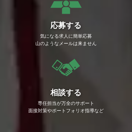
ントの活動そのものを後押しできること、
コンテンツ進行管理の実務経験１年以上
そしてその実現に向けた手段や企画の幅が
・ステークホルダーと円滑に連携できる高
広いことが、この仕事の大きな特徴です。
いコミュニケーション能力
タレントと共にコンテンツにこだわり、そ
歓迎スキル
れがタレントを構成するストーリーの一つ
・Adobe、Photoshop、Illustratorなど制作
応募する
になっていく一助を担える仕事です。
系ソフトウェアの使用経験
また、VTuberビジネスはファンとの距離
・IPコンテンツを活用したゲーム開発・運
が近いからこそ、自ら手掛けた企画に対す
気になる求人に簡単応募
営の経験
るファンの皆さまの反応を、SNSやイベン
・プランナー、ディレクター、またはプロ
トを通じてダイレクトに感じることができ
山のようなメールは来ません
ジェクトマネージャーとしての実務経験
ます。
・ゲーム関連のイベント（eスポーツ、フ
実際にグッズを手に取って喜んでくださる
ァンミーティング、プロモーションイベン
姿や、イベント会場で熱量高く楽しんでく
ト等）の企画・運営経験
ださる様子を間近で見ることができるの
求める人物像
も、この仕事ならではの魅力です。
・当社のMISSION/VALUEに共感いただけ
求める人物像
る方
・マルチタスクが苦にならない方
・論理的に物事を伝えられる方
・業務におけるプロデュースもしくは、デ
・プロアクティブに行動できる方
ィレクション経験がある方
・ゲームに限らず、幅広いコンテンツへの
相談する
・弊社のコンテンツに興味を持てる方
熱量と探究心を持っている方
・最低限のOffice作業が可能な方
・チームワークを大切にできる方
・ステークホルダーへの敬意と配慮を忘れ
・主体的にものごとを考え、自ら行動でき
専任担当が万全のサポート
ない方
る方
・公私に限らず、自走して物事を進めたご
面接対策やポートフォリオ指導など
・責任感が強く、最後までプロジェクトを
経験のある方
やり遂げられる方
・変化に柔軟に対応し、臨機応変に判断で
きる方