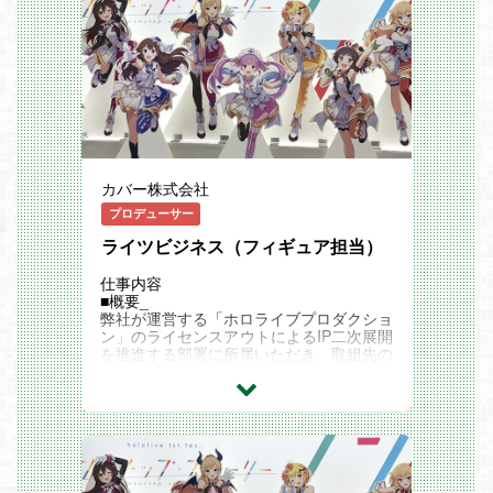
にとらわれることなく、DXやAI推進とい
ていただける方を募集します。「攻めの企
組織について
・購買プロジェクトマネジメント： 現場
った新たな専門性を持つコアメンバーとし
画・グロース施策の実行」を得意とされる
当社から世に出るコンテンツの大多数を担
のリソース状況を把握し、他部署と連携し
て、自律的にプロジェクトを立ち上げ、全
方大歓迎です！
当しているクリエイティブ制作本部には、
ながら購買管理プロジェクト全体の推進
社の変革をリードしていただくことを期待
イラスト制作・3DCG制作・Live2D制作と
本ポジションの魅力
します。
■業務内容
いったアセット制作の部署と、配信をより
「守り」ではなく「攻め」の購買アーキテ
公式ファンクラブ「hololive FANCLUB」
リッチするためのエンジニアの部署、そし
クト： 完成された既存の購買ルールをた
のグロース施策
てYouTubeで配信される番組の制作を担当
だ運用するのではなく、カオスな成長フェ
入会促進のためのキャンペーン、プロモー
する部署と多数の部署に分かれています。
ーズにおいて「自ら購買の型を創り上げ
ション企画のディレクション
プロジェクトマネージャーはコンテンツを
る」圧倒的な裁量があります。
会員属性、継続率、アクティブ率などのデ
世に生み出すために各部署を繋げて推進を
新規立ち上げチームで組織を作る： まさ
ータ分析（GA/SQL等）に基づく、ユーザ
していく、制作推進部にて業務を行ってい
カバー株式会社
に今、ゼロから組織を構築しているフェー
ー数増加のための戦略立案・実行
ただきます。
ズです。自分のアイデアや提案をダイレク
新規サービス企画の立案・推進
プロデューサー
トに反映させ成長できる環境があります。
新規サービス企画の立案、および社内関連
必須スキル
ライツビジネス（フィギュア担当）
部署（タレントマネジメント、開発、クリ
・ 購買における業務改善・業務設計経
エイティブ等）との連携・プロジェクト推
験： 既存の業務プロセスに対し、自ら課
進
仕事内容
題を設定し、仕組み（ルールやツール）へ
プロモーション、限定コンテンツ(イベン
■概要_
落とし込んだ経験
ト・デジタルコンテンツ)の企画立案
弊社が運営する「ホロライブプロダクショ
・ プロジェクト推進の実務経験： 利害関
ファンエンゲージメントを高めるプロダク
ン」のライセンスアウトによるIP二次展開
係の異なる複数のステークホルダーの間に
ト改善
を推進する部署に所属いただき、取組先の
入り、自身で合意形成を成し遂げた経験
ユーザー体験（UI/UX）向上のための機能
選定から企画提案、プロダクト・施策のク
歓迎スキル
改善提案、および開発チームとの折衝
オリティ管理まで、一貫して担当いただき
・複雑な事象を構造化し、正解のない状況
ます。
下でも自ら仮説を立てながら課題解決を成
有力なビジネスパートナーとの連携を通じ
し遂げた経験
て、「ホロライブプロダクション」および
・コンサルティングファーム（特に購買・
所属タレントのIP価値をさらに高め、新た
会計周辺の業務領域）での実務経験
なファンとの接点を創出していくポジショ
・購買実務、サプライチェーンマネジメン