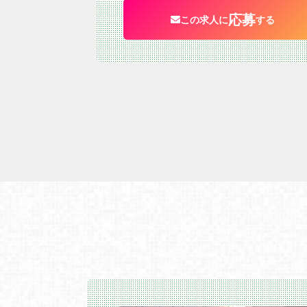
応募
この求人に
する