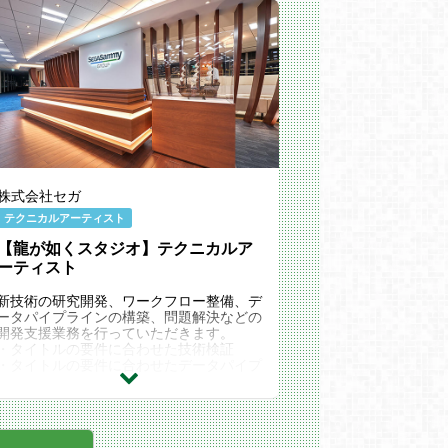
株式会社セガ
テクニカルアーティスト
【龍が如くスタジオ】テクニカルア
ーティスト
新技術の研究開発、ワークフロー整備、デ
ータパイプラインの構築、問題解決などの
開発支援業務を行っていただきます。
・タイトルの要件に合わせた技術検証
・タイトルの要件に合わせたデータパイプ
ラインの設計/構築/効率化
・Mayaのツール作成（プラグイン/スクリ
プト）
・HoudiniのツールやHDA作成
・Unreal Engineや各種ゲームエンジンで