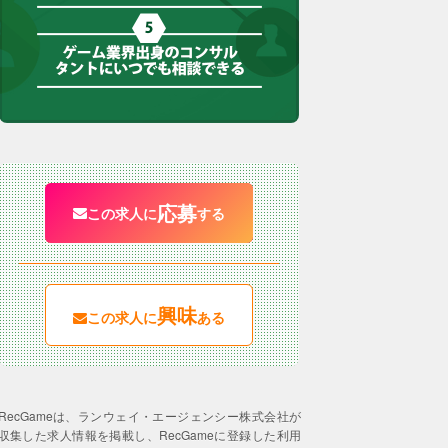
応募
この求人に
する
興味
この求人に
ある
RecGameは、ランウェイ・エージェンシー株式会社が
収集した求人情報を掲載し、RecGameに登録した利用