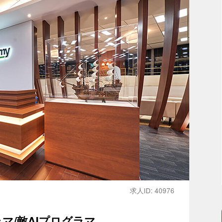
求人ID: 40976
マ/敵AIプログラマ