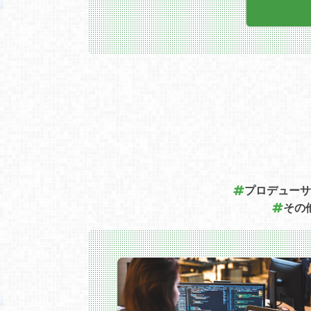
ます。
■業務内容
・ゲーム開発および運営を支えるインフ
基盤の設計・構築・運用
・オンプレミスおよびパブリッククラウ
によるサービス基盤の整備・最適化
・仮想基盤を中心としたインフラ環境の
用・改善
・以下領域のいずれかを主担当として担
・サーバ（Linux / Windows Server）
・ネットワーク（Cisco Nexus / Cataly
t）
・ストレージ（NetApp等）
・他領域についても、開発チームおよび
ンフラメンバーと連携しながら対応
・ゲームサービスの安定稼働を目的とし
障害対応および原因分析・再発防止策の
プロデューサ
定
その
・パフォーマンス改善およびキャパシテ
設計（負荷変動・イベント対応を含む）
・新規機能追加に伴うインフラ設計支援
・開発チームと連携したサービス品質・
フォーマンスの向上
●経験・志向および役割に応じて担当し
いただきます。
・インフラ基盤全体の方向性を定義し、
術的意思決定をリード
・インフラ基盤のアーキテクチャ設計お