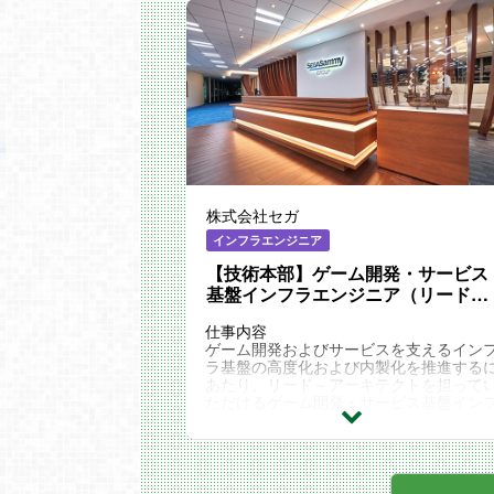
株式会社セガ
インフラエンジニア
【技術本部】ゲーム開発・サービス
基盤インフラエンジニア（リード～
アーキテクト）
仕事内容
ゲーム開発およびサービスを支えるイン
ラ基盤の高度化および内製化を推進する
あたり、リード～アーキテクトを担って
ただけるゲーム開発・サービス基盤イン
ラエンジニアを募集いたします。
セガの開発全体、および事業を支えるや
がいのあるポジションとなります。
ご志向・適性に応じて、スペシャリスト
マネジメントのキャリアに進んでいただ