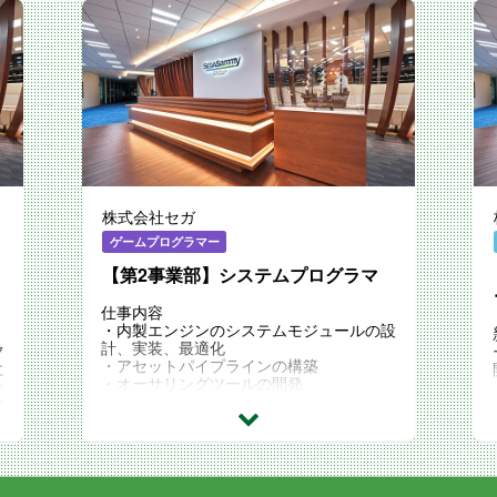
株式会社セガ
ゲームプログラマー
【第2事業部】システムプログラマ
仕事内容
・内製エンジンのシステムモジュールの設
計、実装、最適化
フ
・アセットパイプラインの構築
に
・オーサリングツールの開発
い
フ
雇用形態
正社員
り
※スキルやご経験により、契約社員でのご
提示となる場合がございます。
、
け