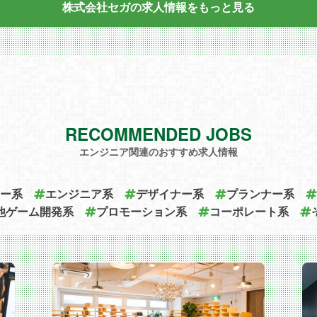
株式会社セガの求人情報を
もっと見る
ラ
ド
運
当
s
RECOMMENDED JOBS
エンジニア関連のおすすめ求人情報
イ
た
策
ー系
エンジニア系
デザイナー系
プランナー系
他ゲーム開発系
プロモーション系
コーポレート系
ィ
パ
て
技
よ