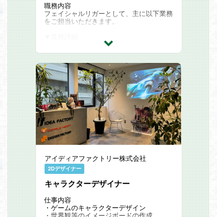
職務内容
フェイシャルリガーとして、主に以下業務
をご担当いただきます。
▼業務詳細
・フェイシャルリグ制作
・フェイシャルアニメーション制作
※ご応募時にはポートフォリオのご提出を
お願いしております。
ポジションの魅力
▼事業戦略
・「世界震撼」をビジョンに、オリジナル
IPと有力IPの両軸で技術力・運用力・変化
対応力を生かした大型タイトルを継続的に
創出し、収益性と成長性を両立したバラン
スの取れたポートフォリオを構築しながら
グローバル展開を加速していきます。
アイディアファクトリー株式会社
・「グローバル展開前提の超大型IPゲーム
開発」を中核に、「コンシューマーゲーム
2Dデザイナー
開発」「新規オリジナルIP創出」「インデ
キャラクターデザイナー
ィーゲーム開発」まで、企画初期段階から
運用・海外展開まで一気通貫で関われる多
様なプロジェクトが進行しており、幅広い
仕事内容
開発領域で挑戦いただける環境です。
・ゲームのキャラクターデザイン
・「ヒットさせるために何が必要か」を徹
・世界観等のイメージボードの作成