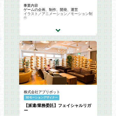
事業内容
ゲームの企画、制作、開発、運営
イラスト／アニメーション／モーション制
作
仕事内容
使用ツール
必須：AE、Unity
任意：spine、Live2Dなど
直近ではIPタイトルのパズルゲーム、
今後は開発中の箱庭型のコミュニケーショ
ンプラットフォームで使用する
エフェクトの制作全般を行っていただきま
す。
AE等を使ったVコンテ制作、コンポジット
作業や、
Shurikenを使ったUIエフェクト全般の制作
をお任せいたします。
株式会社アプリボット
開発チームやアニメーションチームなどの
部署間を渡り、業務を進めることもあるた
3Dモーションデザイナー
め
タスクの完結に向けて自走できる方ですと
【派遣/業務委託】フェイシャルリガ
活躍いただけると思います。
ー