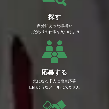
・「人のやる気への投資」というカルチャ
ーが根付いており、新卒中途や入社年次に
かかわらず、大きな裁量を持ってチャレン
ジできる環境です。
探す
・現状維持にとどまらず新たな挑戦を歓迎
し、事業成長と個人の成長を相互に加速さ
自分にあった職場や
せるカルチャーがあります。
こだわりの仕事を見つけよう
▼開発環境
・クリエイティブのクオリティを高めるた
め、ご希望に応じて最適なゲーム開発環境
に必要な機材を手配するなど、クリエイタ
ー一人ひとりに対するインプットへの投資
を惜しみません。（例：機材等の開発環
境、勉強会参加にかかる費用、R&D等の
技術投資等）
・2019年に移転したオフィス「Abema To
wers」（渋谷）では、社員食堂やカフ
応募する
ェ、リラクゼーションスペースの設置な
ど、従業員が快適に業務に取り組める環境
をご用意しております。
気になる求人に簡単応募
・プロジェクトごとのマイルストンに応じ
山のようなメールは来ません
た有給奨励日や、目標達成度に応じた社員
旅行などリフレッシュを兼ねた福利厚生も
充実しております。
参考ページ
アプリボット広報ブログ