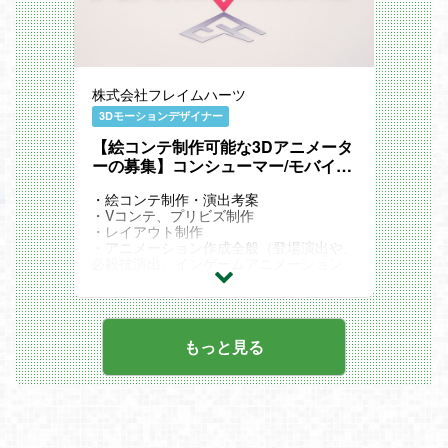
株式会社フレイムハーツ
3Dモーションデザイナー
【絵コンテ制作可能な3Dアニメータ
ーの募集】コンシューマー/モバイル
ゲーム案件【正社員・契約社員】
・絵コンテ制作・演出考案
・Vコンテ、プリビズ制作
・レイアウト制作
・アニメーション作成全般（登場演出や、
必殺技演出、インゲームアニメーション、
カットシーン、イベントシーンなど）
・Unreal EngineやUnity等のゲームエンジ
ン上でのシーン構築、実装
・他、付随する業務
もっと見る
ご自身で演出考案可能な方、絵コンテ制作
可能な3DCGアニメーター募集。
適正をみて、管理業務、リーダーポジショ
ンをお任せします。
【使用ツール】