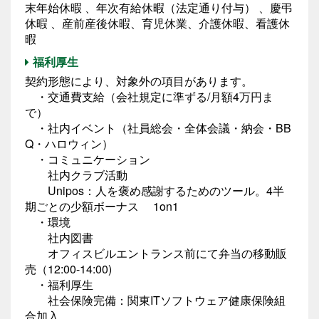
末年始休暇 、年次有給休暇（法定通り付与） 、慶弔
休暇 、産前産後休暇、育児休業、介護休暇、看護休
暇
福利厚生
契約形態により、対象外の項目があります。
・交通費支給（会社規定に準ずる/月額4万円ま
で）
・社内イベント（社員総会・全体会議・納会・BB
Q・ハロウィン）
・コミュニケーション
社内クラブ活動
Unipos：人を褒め感謝するためのツール。4半
期ごとの少額ボーナス 1on1
・環境
社内図書
オフィスビルエントランス前にて弁当の移動販
売（12:00-14:00)
・福利厚生
社会保険完備：関東ITソフトウェア健康保険組
合加入