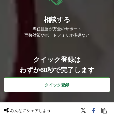
https://applibot-pr.amebaownd.com/
アプリボットテックブログ
https://zenn.dev/p/applibot_tech
相談する
専任担当が万全のサポート
面接対策やポートフォリオ指導など
クイック登録は
わずか60秒で完了します
クイック登録
みんなにシェアしよう