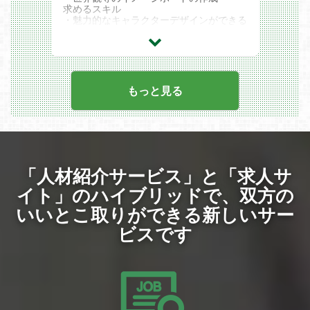
底的に追求し、単にIPを消費するのではな
求めるスキル
く、プロダクトを通じてIP自体の価値を最
・魅力的なキャラクターデザインができる
大化し、ファン層を拡大できるようなもの
方
づくりを目指しています。
・デジタル作業が可能な方
・サイバーエージェントゲーム事業が持つ
歓迎するスキル
約5,000名規模の国内最大級の開発体制と
・デザイナー、グラフィッカーとしての実
高度な運用ノウハウを生かし、長期的にト
務経験がある方
ップ30を維持できるヒットタイトルの創
もっと見る
出に取り組んでいます。
・グループ横断での人材最適配置と技術力
の集約や、プロジェクトを横断した技術組
織の拡充により、開発スピードと品質を高
めながらIP価値の最大化と継続的な成長を
実現していきます。
「人材紹介サービス」と「求人サ
▼組織カルチャー
・組織のモチベーション維持と優秀な人材
イト」のハイブリッドで、
双方の
の定着を重要な経営テーマとして位置付
け、長期的に活躍できる環境づくりに注力
いいとこ取りができる新しいサー
しています。
ビスです
・チームの枠を越えて意見を出し合い、主
体的に行動するメンバーが多く、自律的に
価値創出を行うカルチャーが根付いていま
す。
・クリエイターやエンジニア一人ひとりが
メディアやSNSに発信することで、個のブ
ランド力を上げ、個と組織が相乗効果で成
長できる環境があります。（副業可）