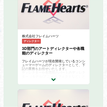
株式会社フレイムハーツ
ディレクター
3D部門のアートディレクターや各職
能のディレクター
フレイムハーツが現在開発しているコンシ
ューマーゲームのディレクターとして、下
記の業務をお任せいたします。
ディレクターや各職能のパートのディレク
ター（モデル/アニメ/エフェクトなど）と
なります。
新規タイトルもしくは運営中のタイトルに
おいてゼロベースからの企画立案、チーム
マネジメントまで裁量を持って幅広く携わ
ることが出来る環境です。
また、ご経験やご志向に応じてプロジェク
ト全体を統括するプロデューサー業務にも