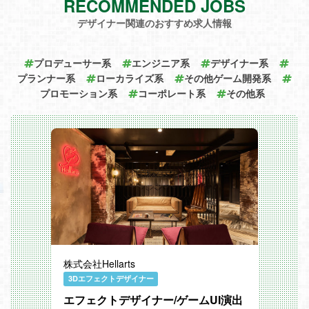
RECOMMENDED JOBS
Maya/Unreal Engine/Unity /After Effects/P
hotoshop/MotionBuilder 他、映像編集ツ
デザイナー関連のおすすめ求人情報
ールなど
プロデューサー系
エンジニア系
デザイナー系
プランナー系
ローカライズ系
その他ゲーム開発系
プロモーション系
コーポレート系
その他系
株式会社Hellarts
3Dエフェクトデザイナー
エフェクトデザイナー/ゲームUI演出