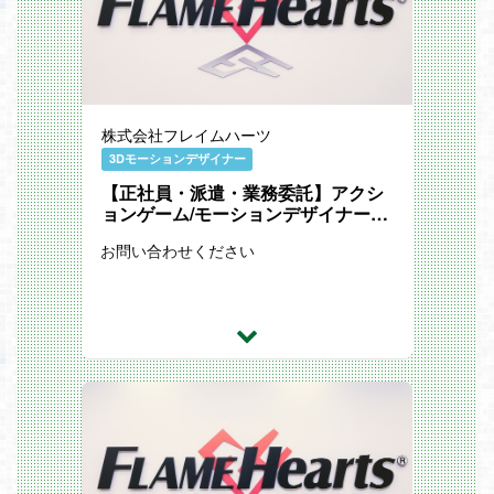
携わっていただくチャンスも大いにありま
す。
【職務内容】
・新規/既存ゲームタイトルの企画、制作
・外部の開発会社との折衝、契約の進行
・プロジェクトの開発スケジュール調整、
株式会社フレイムハーツ
進行管理
・制作物の最終チェック及びクオリティコ
3Dモーションデザイナー
ントロール
【正社員・派遣・業務委託】アクシ
・外注管理
・その他、社内外各所との折衝
ョンゲーム/モーションデザイナーの
募集/出社必須/ 2026年7月中旬～
お問い合わせください