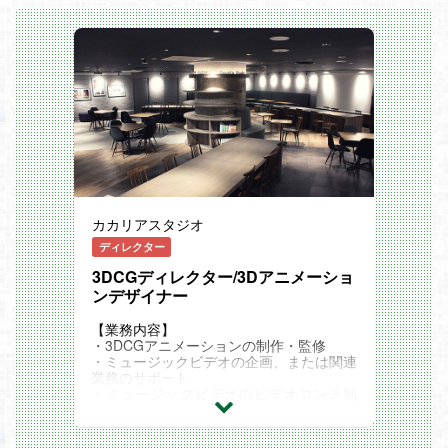
横断的な活躍が可能： 縦割りの組織では
イターやパートナー企業にさらに寄り添
ションの知識
ないため、特定のサービスに縛られず、全
い、共に成長していくための体制強化が急
エンタメ業界での実務経験
社のあらゆる事業やコンテンツのPRに横
務となっています。
映像業界並びに3D技術の発展とともに成
断的に関わることができます。
そこで今回は、将来のコアメンバーとし
長していきたいという熱意
提案型の広報活動： サービス側の担当者
て、基礎からステップアップしながらマル
とフラットな関係で連携できるため、依頼
チに活躍してくれる仲間を募集します。変
されたリリースを出すだけでなく、広報側
化を楽しみながら、自ら進んで業務や改善
から企画を提案し実行に移せる環境です。
に取り組める方を歓迎します。
幅広い施策経験： オンライン・オフライ
業務内容
ンを問わず、メディアリレーションからイ
クリエイターおよび法人（出版社等）向け
ベント企画まで、多様なPR施策の経験を
の営業活動（メールアプローチ、ヒアリン
積むことができます。
グ、イベント会場での営業活動、作品登録
キャリアパスの広がり： マーケティング
促進、特典・許諾交渉など）
部内でのスペシャリストを目指すだけでな
プロモーション施策やバナー掲載等の提案
カカリアスタジオ
く、将来的には既存サービスの責任者や新
営業
規事業の責任者へキャリアを広げるチャン
営業企画の立案および実行
ディレクター
スもあります。
CRMや社内システムを活用した統合推
3DCGディレクター/3Dアニメーショ
進・データ管理・業務改善について他部署
ンデザイナー
との連携
クリエイターサクセスに向けた運用支援お
よびプロセス改善、各種サポート業務
【業務内容】
このポジションの魅力
・3DCGアニメーションの制作・監修
成果がダイレクトに見える環境 ：当社で
・ミュージックビデオの企画、または関連
は取引商材や施策の幅が広く、固定概念に
業務のサポート
とらわれない提案が可能です。自身が企
・ミュージックビデオのビデオコンテ制
画・実施した施策が刺さったかどうか、結
作、演出・監修、または関連業務のサポー
果が目に見える手応えを感じられます。
ト
業界を牽引するパートナーとの関わり ：
関連記事