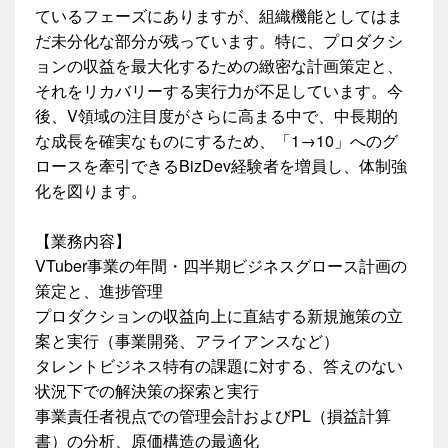
ているフェーズにありますが、組織機能としてはま
だ未分化な部分が残っています。特に、プロダクシ
ョンの収益を最大化するための緻密な計画策定と、
それをリカバリーする実行力が不足しています。今
後、V領域の注目度がさらに高まる中で、中長期的
な成長を確実なものにするため、「1→10」へのグ
ロースを牽引できるBizDev経験者を増員し、体制強
化を図ります。
【業務内容】
VTuber事業の年間・四半期ビジネスグロース計画の
策定と、進捗管理
プロダクションの収益向上に直結する新規施策の立
案と実行（事業開発、アライアンスなど）
タレントビジネス特有の課題に対する、答えのない
状況下での解決策の探索と実行
事業責任者視点での管理会計およびPL（損益計算
書）の分析、原価構造の最適化