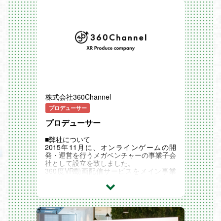
著名なクリエイターや大手出版社とのやり
【あんスタ！！MVカメラワークのお話】
取りを通じて、エンタメ市場の最前線でフ
https://note.com/happyelements/n/n87d3
ァンや市場にインパクトを与える経験が積
77cde034
めます。
※外部リンク
マルチスキルが身につく経験 ：純粋な営
業活動だけでなく、社内折衝や営業企画、
AI・OAツールの活用など、幅広いビジネ
ススキルを主体的に磨くことができます。
応募条件
< 必要な条件/経験 >
社内外でのスムーズなコミュニケーション
力と、一人でタスクを完結できる実行力
株式会社360Channel
基本的なOAスキル（Excel、Word、Powe
rPoint等）
プロデューサー
業務におけるAIツールの活用意欲および実
プロデューサー
践経験
< 望ましい経験/スキル >
エンタメ業界（出版、同人、Webコンテ
■弊社について
ンツ等）での実務経験
2015年11月に、オンラインゲームの開
営業、営業企画、またはCRM運用の実務
発・運営を行うメガベンチャーの事業子会
経験
社として設立を致しました。
社内システムの折衝や業務フロー改善の経
360度VR動画配信サービスをメイン事業
験
とし、教育・ファッション・映画・音楽・
マルチタスクを効率的にこなせる柔軟性と
観光など様々なイベント・企業・団体と協
スピード感
力し、事業拡大をしています。
自ら考えて動きながら、周囲を巻き込んで
「VR動画サービスナンバーワン」を目指
物事を前に進めてきた経験
し、一人でも多くの方に魅力的なVRコン
AIや新しいツールを試しながら業務のやり
テンツを提供していくため、人員強化を見