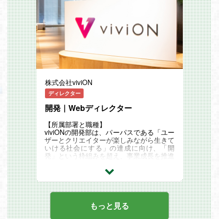
方をどんどん進化させていくことに面白さ
据え当ポジションの採用をする運びとなり
を感じる方
ました。
経営陣直下、営業部門立ち上げの第一人者
として、ご活躍頂きたく思っております。
■仕事内容
VRを活用したプロデュース事業を担う「V
RPartners事業部」にて、プロデューサー
として、360度VR映像という新たな領域
で企画から撮影制作等表現の定着、先方へ
株式会社viviON
の納品までを一貫して担当いただきます。
また、既存クライアントに加え、新規クラ
ディレクター
イアント獲得を行なっていただき、顧客の
課題ニーズをもとにVRを活用したマーケ
開発｜Webディレクター
ティング、販売促進、業務改善・研修など
の新たなサービスを提供し、クライアント
【所属部署と職種】
のご希望を最大限に叶えることが主なミッ
viviONの開発部は、パーパスである「ユー
ションです。
ザーとクリエイターが楽しみながら生きて
自らの成果が会社の業績だけでなく、VR
いける社会にする」の達成に向け、「開
市場や、将来的にはXR市場に直結する重
発」という枠組みを超え、事業成長を推進
要なポジションとなりますので、責任を持
する役割を担っています。当社の事業成長
って業務に取り組む姿勢が求められます。
のスピードを加速させるため、技術的なス
ペシャリティに留まらず、事業を深く理解
■業務内容
し、成長に貢献できる人材を増やすことを
・クライアント又は広告代理店との折衝
ミッションとしています。
・制作物のクオリティ管理
【Webディレクター】 は、会員数1,300万
もっと見る
・360°映像でのWEB番組/PVの企画、制作
人を超える国内最大級の二次元総合ダウン
・予算管理
ロードショップ「DLsite」のサービス成長