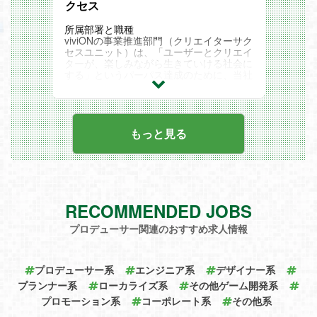
【採用背景】
クセス
くことが可能です。
現在当社では、主力事業のさらなる成長に
このポジションの魅力
加え、新規事業にも本格的に注力している
所属部署と職種
最先端の技術に関わる環境 ：3D技術や実
フェーズにあります。それに伴い、社内外
viviONの事業推進部門（クリエイターサク
写コンテンツなど、エンタメ業界のトレン
への情報発信の戦略性や発信力の強化がこ
セスユニット）は、「ユーザーとクリエイ
ドを押さえた高度な制作技術に日々触れな
れまで以上に求められており、広報・PR
ターが、楽しみながら生きていける社会に
がらスキルを磨くことができます。
の役割がより重要になってきました。企業
する」というパーパス達成のために、当社
キャリアアップの多様性 ：将来的にはご
としての存在感やブランドを高めながら、
サービスに関わるクリエイターやパートナ
自身の適性や希望をすり合わせつつ、モー
多様な事業の価値を丁寧に届けていくた
ー企業の活動をサポートし、サービス全体
ショントラッキングカメラ領域の業務に挑
め、今回新たに広報・PR担当の増員を行
の成長を支える組織です。
戦するなど、専門性を広げていくキャリア
います。指示を待つだけでなく、自らの意
【営業・企画推進】 は、同人・出版領域
選択が可能です。
志に基づき仕事を作り出し、当社の魅力を
におけるクリエイターや法人（出版社等）
もっと見る
新規組織を支えるコアメンバー ：2026年
積極的に発信してくれる方を求めていま
への営業活動をはじめ、業務プロセス改善
に新設されたばかりの新しい部署で、チー
す。
やデータ・ツールの活用推進までを将来的
ムの運用や機材提案などに裁量を持って関
にマルチに担うポジションです。入社後は
わることができます。
【業務内容】
ご経験・志向をふまえ、同人領域のクリエ
応募条件
自社サービスおよびコーポレートに関わる
イター支援、出版社向けの支援、社内の業
< 必要な条件/経験 >
ブランディング戦略の立案、実行
務プロセス改善のいずれかを担当していた
映像、音声、照明のいずれかにおける各オ
プレスリリースやニュースリリースの企
RECOMMENDED JOBS
だきます。適性や成果に応じて、四半期～
ペレーション分野の業界経験2年以上
画、執筆、配信
半期単位でより力を発揮できる領域へシフ
各オペレーションで使用する放送・収録機
メディアリレーション業務（メディアキャ
プロデューサー関連のおすすめ求人情報
トする可能性があります。著名なクリエイ
材の知識
ラバン、関係構築）
ターや大手出版社とのやり取りを通じて、
< 望ましい経験/スキル >
取材誘致および取材対応の調整、立ち会い
自らの施策や提案の成果をダイレクトに体
イベント、スタジオ、ロケ等でのテクニカ
プレスイベントの企画立案・実行
感できる魅力的な役割です。
プロデューサー系
エンジニア系
デザイナー系
ルディレクション経験
社内各サービスの担当者と連携したPRネ
採用背景
AVネットワークに関する知識
タの発掘と企画提案
プランナー系
ローカライズ系
その他ゲーム開発系
当社は事業拡大に伴い、多くの新規サービ
各オペレーション分野でのチーフやリーダ
プロモーション系
スやコンテンツ展開、販路拡大を急速に進
コーポレート系
その他系
ーなどのマネジメント経験
【このポジションの魅力】
めています。会社が拡大する中で、クリエ
各オペレーション分野での専門アプリケー