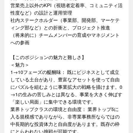
営業売上以外のKPI（視聴者定着率、コミュニティ活
性度など）の設計と運用管理
社内ステークホルダー（事業部、開発部、マーケテ
ィング部など）との折衝と、プロジェクト推進
（将来的に）チームメンバーの育成やマネジメント
への参画
【このポジションの魅力と難しさ】
＜魅力＞
1→10フェーズの醍醐味： 既にビジネスとして成立
している土台があり、豊富なアセットを使って自由
にパズルを組むように事業拡大の戦略を描けます。0
→1の生みの苦しみとは異なる、事業を大きく伸ばす
「楽しい局面」に集中できる環境です。
業界トップクラスの環境と自由度： 業界トップ5に
入る規模感でありながら、非専業事務所ならではの
中長期的な投資体力と自由度があります。既存の枠
にとらわれない挑戦が可能です。