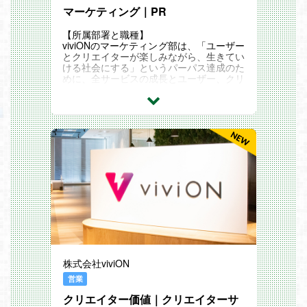
ントクリエイション事業部を設立し、さら
マーケティング｜PR
なる事業拡大に向けて複数プロダクション
のコンテンツ制作を強化しているフェーズ
【所属部署と職種】
にあります。
viviONのマーケティング部は、「ユーザー
現在、コンテンツ制作における収録オペレ
とクリエイターが楽しみながら、生きてい
ーター業務を運用していますが、今後の展
ける社会にする」というパーパス達成のた
開を見据えると対応リソース（マンパワ
めに、全サービスの成長とユーザー、クリ
ー）が不足している状況です。映像業界や
エイター双方の満足度を向上させることを
3D技術の発展とともにさらなる成長を遂
命題としています。機能や役割ごとの縦割
げ、安定した制作体制を構築するための専
り編成ではなく、役割の垣根を超えた横断
任メンバーの増員募集です。
的なユニット体制をとることで、マーケタ
業務内容
ー個人の専門性を活かしつつ、事業課題に
業務用スイッチャー、配信機、収録機など
対して柔軟かつ組織的に向き合える環境を
を利用した映像配信・収録オペレーション
作っています。
業務用デジタルミキサーを利用した音声配
【広報・PR担当】 は、コミックアプリを
信・収録オペレーション
始めとした主力事業や、続々と立ち上がる
業務用ライティングコンソールを利用した
新規事業、そして会社全体の認知度向上を
照明配信・収録オペレーション
担うポジションです。メディアとの関係構
スタジオ内外の機材の設営および運用
築を中心に、社内外のリソースを活用した
機材やスタジオの管理、新規機材の提案、
戦略的な情報発信を通じて、当社のブラン
検証
ド価値を広く社会へ届けていただきます。
番組立案者からの番組内容のヒアリングお
サービス担当者とフラットに連携し、単な
よびテクニカルディレクション
る情報の受け渡しではなく、広報視点での
ご経験や適性に応じて、まずは最適な業務
株式会社viviON
企画提案を行い、オンライン・オフライン
からスタートしていただきます。将来的に
を問わず様々なPR施策を実行する役割が
営業
は、ご自身の強みを軸にしながら隣接領域
期待されます。
へと専門性を広げ、市場価値の高いマルチ
クリエイター価値｜クリエイターサ
なスキル（多面的なキャリア）を培ってい