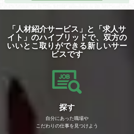
・メンバーマネジメント
を牽引するポジションです。単に企画を実
・自社VR技術、システム、サービスの法
装するだけでなく、事業部と連携して企画
人営業
の立案から参画し、エンジニアやデザイナ
・営業戦略立案と実行
ーを巻き込みながらプロジェクトを推進し
・セールスマーケティング施策（BtoBマ
ていただきます。ユーザーとクリエイター
「人材紹介サービス」と「求人サ
ーケティング施策）の企画立案と実行
双方に価値を届けるため、受け身ではなく
自ら課題を発見し、解決策を提案・実行す
イト」のハイブリッドで、
双方の
【弊社で働く魅力について】
ることで、サービスを次のフェーズへと進
・会社の成長に直結するポジションなの
化させることが期待されます。
いいとこ取りができる新しいサー
で、経営陣の近くで働ける
・VRで、世の中を動かす「面白い」を創
ビスです
【採用背景】
ることができる
現在、DLsiteはさらなる事業拡大とサービ
・黎明期のVR業界において第一人者にな
ス成長を目指し、組織としての転換期を迎
れる
えています。これまでは「事業部が立案し
・部門立上げから、組織拡大を経験できる
た企画を忠実に開発・進行する」スタイル
希少なタイミング
が主でしたが、今後は「開発側も企画段階
から参画し、成果最大化に向けて積極的に
提案を行う」体制へのシフトを進めていま
す。サービスの規模が拡大し続ける中で、
メンバーのスキル強化やチームビルディン
グに取り組みつつ、自ら企画を起案し実行
探す
できる強いディレクター組織を構築するた
め、変革を共に推進できる方を募集しま
す。
自分にあった職場や
【業務内容】
こだわりの仕事を見つけよう
「DLsite」の機能追加、改修、キャンペー
ン施策における要件定義からリリースまで