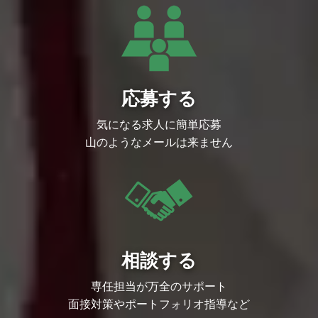
のディレクション業務
デザイナーやエンジニアと連携した仕様策
定および進行管理
企画の成果を最大化するための、事業部に
対する提案および課題解決のリード
定性・定量データを用いた施策の振り返り
と、ネクストアクションの策定
サービスのユーザビリティ向上に向けたU
応募する
I/UX改善提案
気になる求人に簡単応募
【このポジションの魅力】
国内最大級のプラットフォームを動かす手
山のようなメールは来ません
応え： 会員数1,300万人超の大規模サービ
スにおいて、自分のディレクションした施
策がダイレクトにユーザーやクリエイター
の反応として返ってくるため、大きな影響
力とやりがいを感じられます。
「言われたものを作る」からの脱却： 単
なる進行管理に留まらず、企画の上流工程
から関わり、自身のアイデアや提案を形に
できる環境です。サービスを「どう成長さ
せるか」という視点で能動的に動くことが
相談する
推奨されます。
キャリアの拡張性： 要件定義や進行管理
などのディレクションスキルに加え、事業
専任担当が万全のサポート
課題の解決や数値分析、チームマネジメン
面接対策やポートフォリオ指導など
トなどの経験を積むことで、将来的にPM
やPdMとしてのキャリアを目指すことが