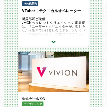
その他開発
VTuber｜テクニカルオペレーター
所属部署と職種
viviONのタレントクリエイション事業部
は、「ユーザーとクリエイターが、楽しみ
ながら生きていける社会にする」というパ
ーパス達成のために、複数プロダクション
のコンテンツ制作を行っている部門です。
現在は18名のメンバーが在籍しており、
映像業界並びに3D技術の発展とともに成
長していくことを目指しています。この部
門の制作技術チームにおいて、最先端のコ
ンテンツを生み出す基盤を支えてくださ
い。
【テクニカルオペレーター】 は、日々の3
Dや実写コンテンツの収録および配信に伴
う、放送・収録機材の設営、送出管理、ス
タジオ内外におけるテクニカル運用実務全
般を担うポジションです。映像、音声、照
明のオペレーションを通じて、番組立案者
からのヒアリングに基づいたテクニカルデ
ィレクションを行い、質の高いコンテンツ
を世に送り出す重要な役割が期待されま
株式会社viviON
す。
採用背景
マーケティング
当社は2026年4月より新規部署としてタレ