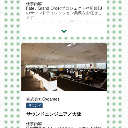
ション体制の強化、人材育成を通じたチー
仕事内容
ム全体の強化を進めています。
Fate / Grand Orderプロジェクトや新規PJ
のサウンドディレクション業務をお任せし
魅力ややりがい、身につけられるスキル・
ます。
経験
メジャータイトルおよび新規タイトルにて
定期的な海外チームとのコミュニケーショ
サウンドの方針を掲げ、品質を管理する非
ンにより、ワールドワイドでのゲーム開発
常にやりがいのあるポジションです。
から発売までに関わる品質管理業務のグロ
サウンドスタッフは、サウンドユニットと
ーバルな知見と実務経験が取得出来ます。
いう部署に所属し、各ゲームプロジェクト
横断的に参画する形をとっています。
また、業務効率化の為に、先端技術による
少数精鋭で責任の幅も大きく、自身の思い
翻訳の効率化やシステム構築化も推進して
を実現し易いチームです。
おり、そちらの知見も得る事が出来ます。
【業務詳細】
・サウンドコンセプトおよび仕様の策定
・社内および協力会社との連携・折衝・窓
口等の管理業務
・楽曲、効果音、MAの制作（適正により
検討）
・収録業務
・実機への組み込み最終調整
株式会社Cygames
サウンド
サウンドエンジニア／大阪
仕事内容