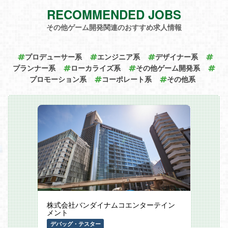
・グローバルな環境： チームには多様な
換・最適化
業務も実行します。また、新規事業の立ち
バックグラウンドを持つメンバーが在籍し
RECOMMENDED JOBS
MotionBuilder上でのフルトラッキング対
上げ段階から参画し、会計税務の観点でリ
ており、互いの文化を尊重しながらフラッ
応用のリグ調整・スケルトン構築
スクをコントロールしつつ、事業成長に貢
トに意見を出し合える環境です。
その他ゲーム開発関連のおすすめ求人情報
Unityでのアバターセットアップ（マテリ
献できるスキームを提案・構築する推進力
アル設定、アニメーション接続、表情制御
が期待されます。
など）
MagicaCloth2を用いた物理挙動の設定
採用背景
プロデューサー系
エンジニア系
デザイナー系
Unity上での制御用C#スクリプトの調整・
現在、経理チームは定常的な決算業務を遂
プランナー系
ローカライズ系
その他ゲーム開発系
導入およびデバッグ
行できる体制は整っていますが、当社では
VTuber企画の収録、LIVE配信時のオペレ
事業買収や新規事業の立ち上げ、既存事業
プロモーション系
コーポレート系
その他系
ーター業務
の統合などが活発化しており、事業環境が
新しい技術手法の模索・吸収と業務への導
大きく変化しています。これに伴い、会計
入
や税務に関する複雑な相談が増加していま
す。こうした定常業務以外のプロジェクト
このポジションの魅力
をリードし、更なる事業成長に寄与できる
技術でエンタメを創る実感： 3Dモデルの
体制を作るため、またマネジメント層を厚
セットアップや物理演算の調整など、自ら
くするために、経験豊富なリーダー候補を
の技術がVTuberの動きや魅力に直結し、
募集します。
ファンの熱狂を生み出す瞬間に立ち会えま
す。
業務内容
柔軟で自律的な働き方： 週3日程度の出社
月次・年次決算業務の実行および統括
とリモートワークを併用し、実働7時間
チームメンバーのマネジメント、育成、業
（休憩1時間）という環境で、成果重視の
務進捗管理
柔軟な働き方が可能です。
事業部門からの会計・税務に関する新規プ
キャリアの拡張性： 得意分野や希望に応
ロジェクト相談への対応リード
株式会社バンダイナムコエンターテイン
じて、スタジオ・配信技術への領域拡大
「事業最適」を追求するためのチームビジ
メント
や、3DCG制作への特化など、VTuber事
ョンの浸透と推進
業の中で幅広いキャリアパスを描くことが
連結決算に関連する業務およびグループ会
デバッグ・テスター