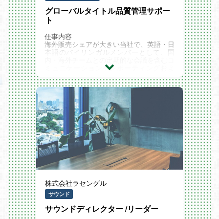
できます。
社間の債権債務管理
グローバルタイトル品質管理サポー
科目セグメント配賦、固定資産管理 ・海
ト
外取引（越境プラットフォームビジネス関
連）における会計税務対応
仕事内容
このポジションの魅力
海外販売シェアが大きい当社で、英語・日
事業立ち上げへの参画： 事業が立ち上が
本語のバイリンガルメンバーとして、国
る初期段階から経理として参画し、キャッ
内・海外チームとの定期的な会議を含むコ
シュフローや業務スキームを構築できるた
ミュニケーションやレポーティングおよ
め、事業へのダイレクトな影響力を発揮で
び、下記の業務を行っていただきます。
きます。
・国際会議の運用業務（通訳業務を含む）
大きな裁量権： 前向きな提案であれば職
・国内、海外のデバッグ資料分析、翻訳、
務権限内で実行に移せる環境があり、チー
報告業務
ムや事業を巻き込んだ組織変革に挑戦でき
・品質管理に関する、国内他部署との調整
ます。
業務 ほか、海外品質管理に関連する業務
グループ規模での経験： GEOホールディ
・上記業務に関連した海外出張
ングスの一員として、単体会計だけでなく
大規模なグループ連結決算や事業報告に関
募集背景
わる経験が得られます。
現在、当社では製品・サービス全般の品質
向上に取り組んでおります。
当社のゲームおよびサービスは世界中に向
けて発売・サービス展開しており、製品の
価値・サービスの魅力を世界中のお客様に
株式会社ラセングル
届けるためにはゲームの品質向上は重要な
役割を担っております。
サウンド
数多くのタイトルを複数のプラットフォー
サウンドディレクター /リーダー
ムでワールドワイドに向けてリリース・運
営できるよう、海外拠点とのコミュニケー