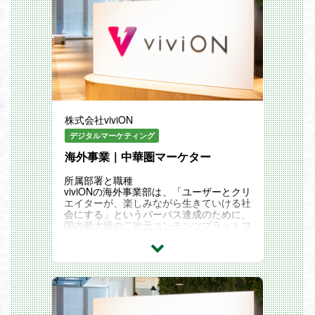
株式会社viviON
デジタルマーケティング
海外事業｜中華圏マーケター
所属部署と職種
viviONの海外事業部は、「ユーザーとクリ
エイターが、楽しみながら生きていける社
会にする」というパーパス達成のために、
国内最大級の二次元コンテンツプラットフ
ォーム「DLsite」をはじめとする自社サー
ビスを世界中に届ける役割を担っていま
す。現在14カ国語に対応し、海外からの
アクセスが4割を超える中で、「世界のvivi
ON」を目指してさらなるグローバル展開
を加速させています。