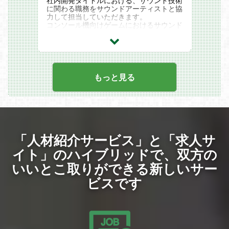
社内開発タイトルにおける、サウンド技術
に関わる職務をサウンドアーティストと協
力して担当していただきます。
コンソール機向けゲームにおけるサウンド
に関わる処理の設計・実装・デバッグ
サウンド制作に関わるツール群の設計・実
装・デバッグ
サウンド制作に関わるワークフローの整備
サウンドミドルウェアWwiseの制御に関わ
る処理の設計・実装・デバッグ
もっと見る
サウンド表現に関わるサウンドデザイナー
やゲームプランナーの要望検討・仕様策定
関連記事
STAFF VOICE ：『コンシューマーもサイ
ゲームス 。』
Cygames Magazine ：コンシューマーエ
ンジニアの仕事とは？ プログラムによっ
「人材紹介サービス」と「求人サ
てゲームの「手触り」を作り出す【サイゲ
ームス仕事百科】
イト」のハイブリッドで、
双方の
サイマガTV：「10 Questions」エンジニ
ア編
いいとこ取りができる新しいサー
ビスです