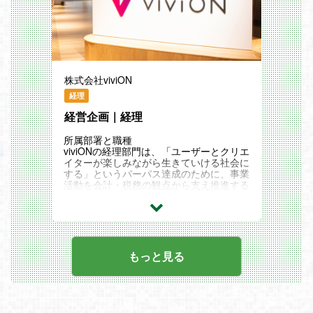
・台湾・香港エリア（繁体字圏）に向けた
組み込みを中心に、モデル調整や制作を担
マーケティング戦略の立案と実行
うポジションです。PMXからFBXへのコ
・現地ユーザーの獲得に向けた広告戦略の
ンバート、MotionBuilderでのリグ調整、U
策定（媒体選定、ペルソナ設計、メッセー
nity上でのセットアップやC#スクリプトに
ジ開発）
よる挙動制御など、技術的な側面からVTu
・広告代理店との折衝および出稿管理、効
berの表現を支えます。単なる作業だけで
果測定、PDCAサイクルの推進
なく、新しい手法の模索や技術的な課題解
・LPやバナー等のクリエイティブ企画お
株式会社viviON
決を通じて、クリエイティブな挑戦と安定
よび制作ディレクション
した運営の両立を目指していただきます。
経理
・BIツールを用いたエリア別売上数値の集
計・分析および改善施策の立案
経営企画｜経理
採用背景
・動画制作や翻訳を行う外部パートナー
現在、部門責任者・マネージャーの下、計
（業務委託）の進捗管理および品質管理
45名体制でプロダクション運営を行って
所属部署と職種
いますが、事業拡大に伴い、スタジオ・技
viviONの経理部門は、「ユーザーとクリエ
このポジションの魅力
術・モデル周りの調整を行うテクニカルチ
イターが楽しみながら生きていける社会に
・市場開拓の最前線： 台湾・香港という
ームの強化が急務となっています。更なる
する」というパーパス達成のために、事業
重要マーケットに対して、裁量を持って戦
クリエイティブな挑戦と安定した運営を両
活動を会計・税務の観点から支え推進する
略を仕掛け、ダイレクトな反応を感じるこ
立させるためには、現在のマンパワーでは
ことをミッションとしています。単なる数
とができます。
不足しており、既存ツールの標準機能だけ
値管理にとどまらず、事業成果の最大化と
・日本文化の発信： 国内最大級のプラッ
では対応しきれない場面も増えています。
コンプライアンス遵守の両立を目指し、事
トフォームを通じて、日本のクリエイター
VTuberの可能性を最大限に引き出し、新
業部門へ具体的な提案と実行支援を行って
が生み出す作品を海外のファンに届けると
たなエンタメ体験を創造するための技術基
います。
いう社会的な意義のある仕事です。
盤を支える中核メンバーとして、共に業界
【経理（リーダー候補）】 は、この部門
もっと見る
・キャリアの拡張性： デジタルマーケテ
の発展を目指してくださる方を募集しま
におけるマネジメント層の一員として、チ
ィングだけでなく、翻訳の品質管理やオフ
す。
ームを「事業最適を提案するチーム」へと
ラインイベントの企画など、事業開発に近
変革するポジションです。メンバーの育成
い視点で幅広いスキルを磨くことができま
業務内容
や業務品質の管理を担いながら、プレイン
す。
MMD形式（.pmx）からFBX形式への変
グマネージャーとして月次決算などのコア