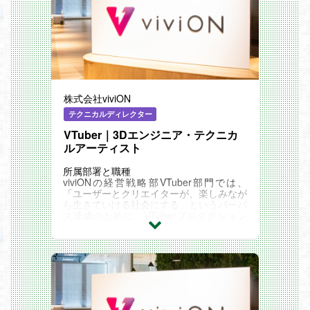
【台湾・香港エリア担当マーケター】
は、特に二次元/同人文化の親和性が高く
市場規模の大きい台湾・香港を中心とした
繁体字圏において、ユーザー獲得と売上最
大化をミッションとするポジションです。
現地の文化やトレンドを熟知した視点か
ら、オンライン・オフラインを問わないマ
ーケティング戦略を立案・実行し、日本の
二次元コンテンツと現地のユーザーをつな
株式会社viviON
ぐ架け橋として事業の成長を牽引していた
だきます。
テクニカルディレクター
採用背景
VTuber｜3Dエンジニア・テクニカ
当社は現在、売上高・ユーザー数ともに順
ルアーティスト
調に成長を続けていますが、さらなる飛躍
のために海外市場の拡大を最重要課題の一
所属部署と職種
つとしています。特に二次元コンテンツへ
viviONの経営戦略部VTuber部門では、
の熱量が高い台湾・香港エリアは、まだま
「ユーザーとクリエイターが、楽しみなが
だ開拓の余地がある重要な市場です。これ
ら生きていける社会にする」というパーパ
までは中華圏全般としてアプローチしてき
ス達成のために、VTuberプロダクション
ましたが、今後はよりエリアの特性に合わ
『あおぎり高校』の運営を行っています。
せたローカライズとマーケティングを強化
音響制作や動画制作、タレントマネジメン
するため、台湾・香港のマーケットトレン
トなど、グループ全体で培ってきたエンタ
ドやユーザー心理を深く理解し、施策に落
メ事業の知見を活かし、VTuberの活動を
とし込める方を増員募集することになりま
加速させ、新たな分野への展開を推進して
した。
います。
【3Dエンジニア・テクニカルアーティス
業務内容
ト】 は、3DモデルやステージのUnityへの