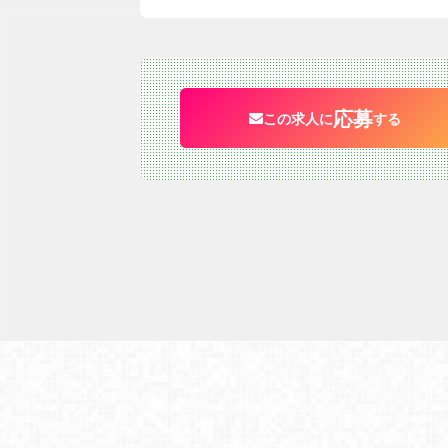
応募
この求人に
する