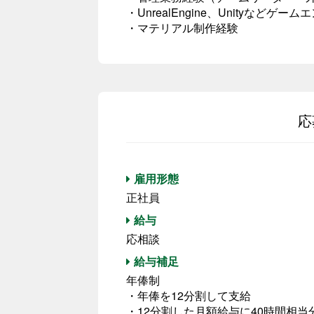
・UnrealEngine、Unityなど
・マテリアル制作経験
応
雇用形態
正社員
給与
応相談
給与補足
年俸制
・年俸を12分割して支給
・12分割した月額給与に40時間相