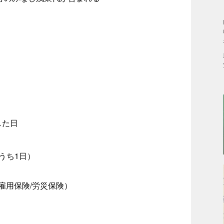
した日
うち1日）
雇用保険/労災保険）