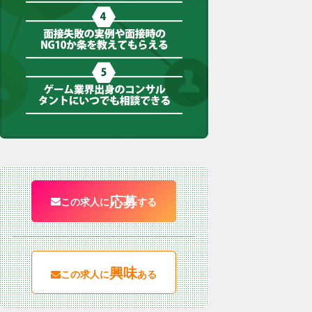
応募
この求人に
する
興味
この求人に
ある