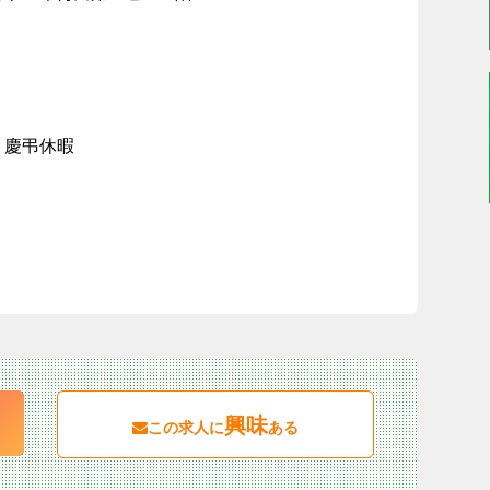
、慶弔休暇
興味
この求人に
ある