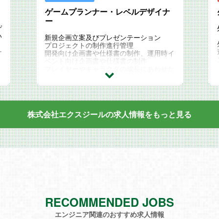
ゲームプランナー・レベルデザイナ
ー
ゲ
い
新規企画立案及びプレゼンテーション
プロジェクトの制作進行管理
ー
開発向け企画書や仕様書の制作、運用時イ
ベント向け企画書や仕様書の制作
プレイヤーやキャラクタの成長にあわせた
パラメータ設計、エネミー配置やマップ設
計などのレベルデザイン業務、イベントシ
ーン等でのスクリプト制作
協力会社との連携業務（ボイス収録、広告
連動等）、ユーザーニーズの分析、反映
株式会社エクスジールの求人情報を
もっと見る
など
RECOMMENDED JOBS
エンジニア関連のおすすめ求人情報