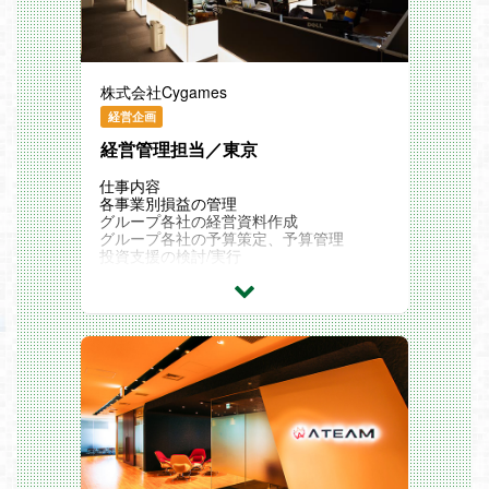
アとしての視野を広げることができます。
先進的な技術キャッチアップやその導入の
GAMESプラットフォームという大規模な
提案に向けた計画と実行、エンジニアメン
システムを通じて、技術的な深さと広さの
バーの成長支援や
両方を追求できます。
事業計画に基づく段階的なシステムのビジ
・技術的負債への積極的な取り組み
ョン形成など、技術的なリーダーシップを
株式会社Cygames
既存システムの改善や技術的負債の解消に
発揮しつつ、
積極的に取り組むことができ、長期的な視
ビジネスサイドと連携してプロダクト開発
経営企画
点でシステムの品質向上に貢献できます。
をリードすることができます！
経営管理担当／東京
リファクタリングやアーキテクチャ改善な
「仕事のやりがい」
ど、技術的な挑戦を通じて成長できます。
モダンな技術やAIを積極的に活用しなが
・AIを活用した開発の最前線
仕事内容
ら、
Cursor、Gemini、ChatGPTなどのAIツー
各事業別損益の管理
大規模ユーザーを対象とする高度な開発／
ルを積極的に活用し、開発効率を向上させ
グループ各社の経営資料作成
運営に携わることができ
ながら、新しい開発手法を模索できます。
グループ各社の予算策定、予算管理
KPI分析~改善提案、仕様検討をはじめ上
AI時代のエンジニアリングを実践できる環
投資支援の検討/実行
流から下流まで一貫した工程を裁量を持っ
境です。
決算業務の補助等
てご担当頂くことで、
・メンバーの成長を支援できる喜び
ご自身のスキルアップやキャリアアップに
チームメンバーへの技術支援や育成を通じ
繋げることができます！
て、他者の成長を支援し、チーム全体の技
「業務環境」
術力向上に貢献できます。技術指導やコー
現在20名程度の組織の中で、Android/iOS
ドレビューを通じて、自分の知識や経験を
の両OSに向けた開発を行っており、ディ
共有し、チーム全体のレベルアップを実感
レクター/デザイナー/エンジニアが数名ず
できます。
つ集まって各案件やバージョンごとにプロ
「業務環境」
ジェクト単位で開発業務をしております。
10名程度の職能複合チーム
アジャイル開発の実施
AIの積極的活用
技術負債への積極的な取り組み