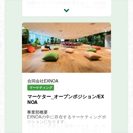
DMMグループの中核企業であり、国内最
大級のプラットフォーム「DMM GAME
S」を運営しています。
プラットフォーム事業に、パブリッシング
事業、コンテンツ事業、海外事業、投資事
業の5つの事業を展開しています。
PCやスマートフォンなど複数デバイスで
オンラインゲームやダウンロードゲームを
遊べる、登録ユーザー3,500万人超のプラ
ットフォーム「DMM GAMES」を開発・
運営しています。
・国内最大級のゲームプラットフォーム
・運営中のオンラインゲーム250本超
・提供中のダウンロードゲーム13,000本
超
ブラウザプラットフォーム開発部は、ブラ
ウザプラットフォームにおける横断的なシ
合同会社EXNOA
ステム開発・運用を担う部署です。複数の
事業部やプロダクトチームにまたがる共通
マーケティング
基盤の開発・改善を推進しており、レコメ
マーケター_オープンポジション/EX
ンドエンジン、CMS、マイクロサービス
NOA
群など多岐にわたるシステムを管理してい
ます。
「業務内容」
事業部概要
現在、DMM GAMESは、モダンな技術ス
EXNOAの中に存在するマーケティングポ
タックへの刷新やAI活用を見据えた、新た
ジションになります。
な開発フェーズへと移行しつつあります。
ご本人のご希望をご確認いただき、マッチ
この変化に対応するため、既存の延長では
するポジションがわからない場合や幅広く