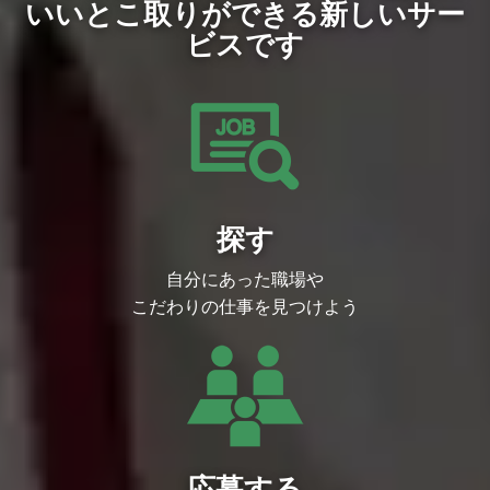
られますが、大きな裁量権を持ってビジネ
【労務】:【総務】=5:5
いいとこ取りができる新しいサー
スをリードすることができます。
※ご自身のキャリアプランとご相談しなが
ビスです
ら業務割合は調整していきます
探す
自分にあった職場や
こだわりの仕事を見つけよう
応募する