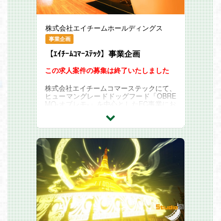
開発者同士がフォローし合える環境
株式会社エイチームホールディングス
事業企画
【ｴｲﾁｰﾑｺﾏｰｽﾃｯｸ】事業企画
この求人案件の募集は終了いたしました
株式会社エイチームコマーステックにて、
ヒューマングレードドッグフード「OBRE
MO-オブレモ-」を中心としたEC事業にお
ける事業企画・推進業務をお任せいたしま
す。企画だけでなく、ドッグフードの販売
促進はもちろん、サービスグロースに向け
た事業全体の戦略立案から実働まで幅広く
担当いただきます。
事業成長における戦略立案
顧客理解のための調査、分析
顧客獲得戦略の立案
獲得チャネルの開拓とパフォーマンスの向
上
サービス品質向上のためのプロジェクトマ
ネジメント
サービスのグロースハックを通して当社の