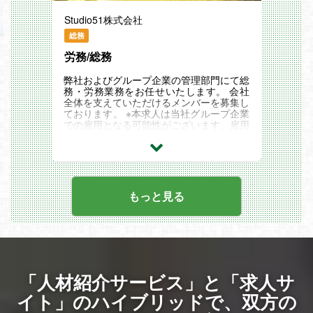
売上・利益を飛躍的に伸ばしていくことが
ミッションです。ミッション達成まで導く
Studio51株式会社
には、職能を横断したプロジェクトが不可
欠と考えています。デザイナーやエンジニ
総務
ア、カスタマーサポートなど他職能のメン
労務/総務
バーと頻繁に連携をとりながらプロジェク
トを遂行していただきます。
弊社およびグループ企業の管理部門にて総
◆仕事のやりがい
務・労務業務をお任せいたします。 会社
全体を支えていただけるメンバーを募集し
商品企画からサイト開発、運営までをイン
ております。 ※本求人は当社グループ企業
ハウスで行っているため、分析するための
での雇用となる可能性がございます。雇用
データをリアルタイムに入手することが可
条件等の詳細につきましては、選考過程に
能です。分析・効果検証を重ねながら即座
てご案内いたします。
に改善・提案を行うことができます。それ
らが売上・利益に直結するため、事業の成
業務としては以下を想定していますが、ご
長に大きく貢献できることがやりがいのひ
経験ある部分から担当いただき、先輩社員
とつです。
と一緒に徐々に業務範囲を広げていただき
もっと見る
ます。
また当社では経営戦略において事業の飛躍
【労務】勤怠管理業務・入退社・休職・出
的な成長を目指しており、顧客への提供価
向管理・健診診断申込・管理・安全衛生委
値も改めて再発掘・再検証している状況で
員会運営 ※業務割合
す。そのため既存のサービスグロース以外
【総務】電話対応・受付業務・施設管理
にも新しいカテゴリの商品追加、海外進出
(管理会社、設備管理会社の管理)/消耗品の
など様々な可能性も視野にいれて成長戦略
発注や管理・文書管理(社内規程・稟議
「人材紹介サービス」と「求人サ
を立てています。本ポジションでは経営戦
書・契約書・各発注書などの重要文書の管
略の要となる事業企画のスペシャリストを
理)/社内規程の作成・運用/社内行事の企
イト」のハイブリッドで、
双方の
求めています。戦略立案力と実行力が求め
画・運営サポート(新年会、新歓など)