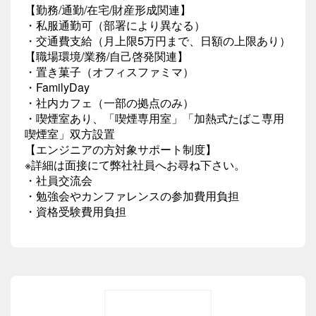
【勤務/通勤/在宅/財産形成関連】
・私服通勤可（部署により異なる）
・交通費支給（月上限5万円まで、日額の上限あり）
【職場環境/業務/自己啓発関連】
・置き菓子（オフィスファミマ）
・FamilyDay
・社内カフェ（一部の拠点のみ）
・喫煙室あり、「喫煙専用室」「加熱式たばこ専用
喫煙室」双方設置
【エンジニアの方対象サポート制度】
※詳細は面接にて弊社社員へお尋ね下さい。
・社員交流会
・勉強会やカンファレンスの参加費用負担
・資格受験費用負担