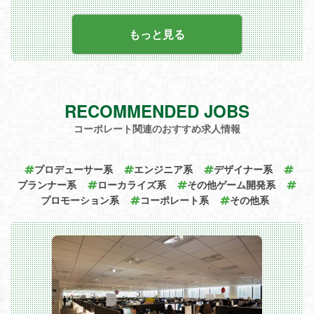
ーの技術支援や育成、チームマネジメント
「DMM GAMESストア」というスマート
にも携わっていただきたいと考えていま
フォン向けアプリを中心とするプロダクト
す。
の開発を担当しています。
もっと見る
「ポジションの魅力」
「業務内容」
・開発者同士がフォローし合える環境
Androidチームのテックリードとして、GA
チーム内で開発者同士が支え合い、学び合
MESストアアプリの設計、開発、運用を
える環境があります。失敗を恐れず挑戦で
担当していただきます。
き、学びを共有できる文化の中で、安心し
DMM GAMESストアアプリの設計、開
て成長できます。
発、運用
RECOMMENDED JOBS
・明確なキャリアパス
・プラットフォーム施策に伴う機能及びキ
リードエンジニアを経て、マネージャー、
ャンペーンの新規開発や改善
コーポレート関連のおすすめ求人情報
部長レイヤーなどへのキャリアアップが見
- 新機能含め提案、仕様検討から関わるこ
込めます。技術的な深掘りとマネジメント
とができます！
の両方のスキルを身につけながら、自分自
・開発チームの技術牽引及びプロジェクト
身のキャリアを主体的に設計できます。
リード
プロデューサー系
エンジニア系
デザイナー系
「仕事のやりがい」
・パフォーマンスチューニングやバグ対応
プランナー系
ローカライズ系
その他ゲーム開発系
・人気タイトルに関わり、ゲーム業界の拡
・各種業務効率化に向けたツール開発
大に貢献できる
プロモーション系
・お客様からのお問い合わせについての調
コーポレート系
その他系
GAMESプラットフォームを通じて、多く
査対応
のユーザーに愛される人気タイトルに関わ
・Developer向けライブラリの開発支援
ることができます。ゲーム業界の成長と拡
・新サービスに向けた技術検証、PoCなど
大に直接貢献し、自分が開発したシステム
「ポジションの魅力」
が多くのプレイヤーに届く喜びを実感でき
機能及びキャンペーンの新規開発や改善を
ます。エンジニアとして、ゲーム業界の未
通して、
来を共に創っていく一員になれます。
国内最大級のスマートフォン向けゲームプ
・幅広い技術領域への挑戦
ラットフォーム事業のコア部分に
フロントエンドからバックエンドまで、幅
携わっていただくことのできるポジション
広い技術領域を経験できるため、エンジニ
です。