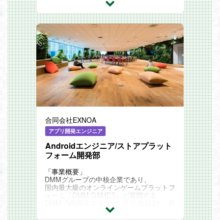
なく、
検討が必要な場合はこちらにご推薦くださ
新しい技術や開発のあり方を前提にしたエ
い。
ンジニアチームの立ち上げを進めていま
下記がEXNOA内のマーケティングポジシ
す。
ョンとなります。
その中核メンバーとして、プロダクトの進
・ゲームプロモーションプランナー/プロ
化を技術面から推進していただける方をお
ダクトマーケティング本部
迎えしたいと考えています。
・プラットフォームマーケプランナー(ゲ
GAMESプラットフォームのWebアプリケ
ームタイトル)/プラットフォームマーケテ
ーション開発において、フロントエンドか
ィング部
らバックエンドまで幅広い領域を担当して
・デジタルマーケティングプランナー（国
いただきます。まずは案件対応を通じてシ
内）/デジタルマーケティング部
ステムの理解を深めていただき、将来的に
業務内容
はチーム内の案件管理やマネジメント業
オープンポジションとなりますので、 ご
務、横断的な調整や課題解決といった面に
応募頂いた方に合わせて、 ミッション・
おいてもご活躍いただきたいと考えていま
業務を検討させていただきます。
合同会社EXNOA
す。
具体的な業務内容
アプリ開発エンジニア
・GAMESプラットフォームにおけるWeb
Androidエンジニア/ストアプラット
フロントエンド開発業務
・Webアプリケーション開発（フロント
フォーム開発部
エンド領域、BFF領域、バックエンド領
域）
「事業概要」
・システム設計・アーキテクチャ設計
DMMグループの中核企業であり、
・問い合わせ対応やパフォーマンスチュー
国内最大級のオンラインゲームプラットフ
ニング、バグ対応などの運用業務
ォーム「DMM GAMES」が展開する
・障害対応などの保守業務
DMM GAMESストアアプリの設計、開
・各部署との連携業務
発、運用を担当していただきます。配属と
将来的には、チームリーダーとしてメンバ
なるストアプラットフォーム開発部は、