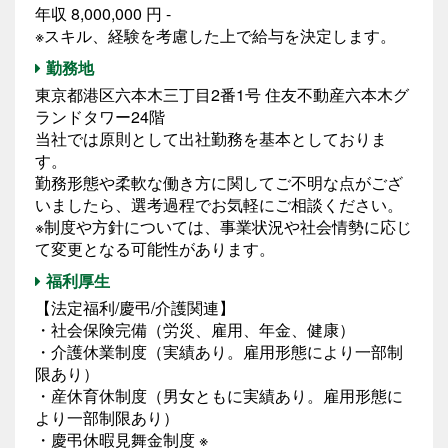
年収 8,000,000 円 -
※スキル、経験を考慮した上で給与を決定します。
勤務地
東京都港区六本木三丁目2番1号 住友不動産六本木グ
ランドタワー24階
当社では原則として出社勤務を基本としておりま
す。
勤務形態や柔軟な働き方に関してご不明な点がござ
いましたら、選考過程でお気軽にご相談ください。
※制度や方針については、事業状況や社会情勢に応じ
て変更となる可能性があります。
福利厚生
【法定福利/慶弔/介護関連】
・社会保険完備（労災、雇用、年金、健康）
・介護休業制度（実績あり。雇用形態により一部制
限あり）
・産休育休制度（男女ともに実績あり。雇用形態に
より一部制限あり）
・慶弔休暇見舞金制度 ※