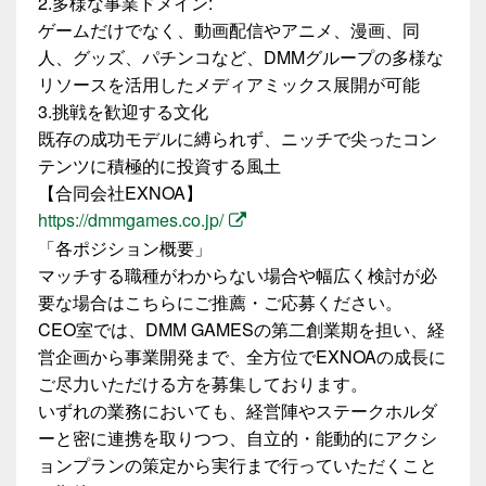
2.多様な事業ドメイン:
ゲームだけでなく、動画配信やアニメ、漫画、同
人、グッズ、パチンコなど、DMMグループの多様な
リソースを活用したメディアミックス展開が可能
3.挑戦を歓迎する文化
既存の成功モデルに縛られず、ニッチで尖ったコン
テンツに積極的に投資する風土
【合同会社EXNOA】
https://dmmgames.co.jp/
「各ポジション概要」
マッチする職種がわからない場合や幅広く検討が必
要な場合はこちらにご推薦・ご応募ください。
CEO室では、DMM GAMESの第二創業期を担い、経
営企画から事業開発まで、全方位でEXNOAの成長に
ご尽力いただける方を募集しております。
いずれの業務においても、経営陣やステークホルダ
ーと密に連携を取りつつ、自立的・能動的にアクシ
ョンプランの策定から実行まで行っていただくこと