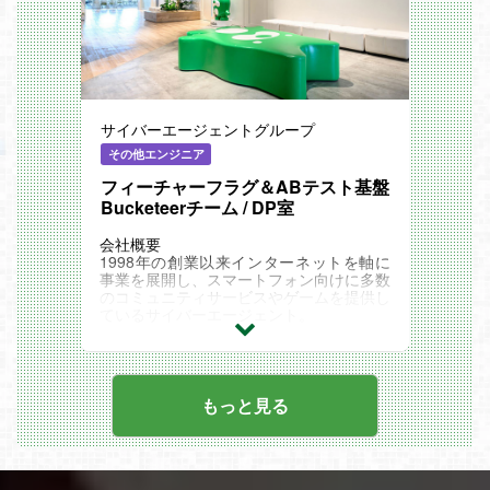
上げることとなりました。
本ポジションでは、既存・新規タイトルの
ブラッシュアップや新設されたR&D組織
におけるグラフィックス領域の開発を担っ
ていただきます。
配属先については、これまでのご経験や適
性、そして今後の志向性を考慮した上で、
サイバーエージェントグループ
最も力を発揮いただける場を検討いたしま
す。
その他エンジニア
フィーチャーフラグ＆ABテスト基盤
＜開発環境＞
Unity（C#, Scriptable Render Pipeline, HL
Bucketeerチーム / DP室
SL）
Unreal Engine (C++, HLSL）
会社概要
1998年の創業以来インターネットを軸に
＜具体的な業務内容＞
事業を展開し、スマートフォン向けに多数
ゲームプロダクト向けのグラフィックス関
のコミュニティサービスやゲームを提供し
連のシステムの設計・実装
ているサイバーエージェント。
アーティストと連携しながらのシェーダー
ブログを中心とした「Ameba」をリリー
開発
ス。
グラフィックス周辺の開発者向けのツール
その後、新しい未来のテレビ「ABEMA」
整備
を開局し音楽ストリーミングサービス「A
グラフィックス周辺のパフォーマンス計
WA」や、LDHのコンテンツを楽しめる
もっと見る
測・最適化
「CL」、競輪を“若者が楽しめるエンタ
メ“にすることを目指した「WINTICKET」
＜業務の魅力＞
などインターネット産業の変化にあわせて
本ポジションの最大の魅力は、プロダクト
様々なメディアサービスを提供していま
に対して大きい裁量を持って開発に取り組
す。