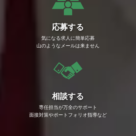
今後は、Bucketeerを通してこの開発文化
を当たり前に浸透させていくこと、社内S
aaSとOSS開発を両立する難しいチャレン
ジを引き続き行っていきます。このチャン
レンジを担う開発メンバーを募集します。
応募する
仕事のやりがい
フィーチャーフラグ＆ABテスト基盤を通
気になる求人に簡単応募
して、サイバーエージェントの開発生産性
の向上へ全社的なコミットに関わることが
山のようなメールは来ません
できます。
高負荷なリクエストやデータ基盤のインフ
ラからアプリケーション・各SDKの開発を
通して幅広い技術領域で活躍できます。
大きな裁量を持ってプロダクトの競争優位
性を高めるための戦略やロードマップを作
るプロダクトオーナーシップを発揮できま
す。
求めるスキル、経験など
必要経験・スキル
相談する
開発者の支援に大きな喜びを感じる方、エ
ンドユーザーではなく開発者向けのソリュ
ーションに興味があること
専任担当が万全のサポート
Webサービスのシステム設計・開発経験
面接対策やポートフォリオ指導など
３年以上（BtoB,BtoC問わず）※保守・運
用のみは不可
パブリククラウド（GCP, AWSなど）の構
築・運用経験がある方
オーナーシップを持ってプロダクトの成長