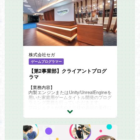
3年前より雑貨や日用品アイテム領域の取
しており、魅力的なクリエイティブを制作
をはじめ
り扱いが開始されました。前年比160%以
しています。
幅の広い展開が可能
上の売上成長を実現しており、今後さらな
・DMMグループのバックアップ: DMMグ
る拡大フェーズにあります。
ループのゲーム事業における中核として、
日用品を扱うチームは立ち上がりからまだ
安定した経営基盤のもとで独創的なゲーム
年数が浅いチームではありますが、業界最
開発が可能です。
大級のオンラインくじプラットフォームで
「業務内容」
の事業展開となるため、高いポテンシャル
DMM GAMESおよびAppStore、GooglePl
を有した提案が可能です。
ay向けにリリースするソーシャルゲーム
また、本ポジションでは、調査→企画→営
のアートディレクションをする仕事です。
業→分析＆改善を一気通貫でお任せしま
主にキャラクターのコンセプトチェック、
株式会社セガ
す。自身が企画したプロジェクトが結果と
イラスト品質管理、アダルトスチル監修、
してどうだったかまで関与しますため、手
制作スケジュール管理をご担当頂きます。
ゲームプログラマー
触り感のある業務内容となっているのが特
【具体的な業務内容】
【第2事業部】クライアントプログ
徴です。
・アダルト向けのスチル監修
流行最前線の波に乗り続け、事業拡大に共
ラマ
・キャラクターイラストの監修
にチャレンジしましょう！
・キャラクター指示書の監修
チーム体制
・制作スケジュール進行管理
【業務内容】
スクラッチグループ：19名体制
・制作資料の作成
内製エンジンまたはUnity/UnrealEngineを
「ポジションの魅力」
用いた家庭用ゲームタイトル開発のプログ
・StudioKUMASAN本部クリエイティブ制
ラミング業務を行っていただきます。
作部（クリエイティブチームくまさん）は
プロジェクトが求める仕様や表現の要件に
DMM GAMESプラットフォームを牽引す
応じて、職種に捕らわれずコミュニケーシ
るハイレベルなコンテンツを制作すること
ョンをとって問題/課題の解決を行ってい
をミッションとした部署です。
ただきます。
・表現の自由が利きやすいアダルトな環境
※リーダー経験者は、当初は高度技術者と
で、様々なアートディレクション、コンテ
して就業開始し、社内開発フローを把握し
ンツ制作をおこなえます。
た後にリーダー就任していただきます。