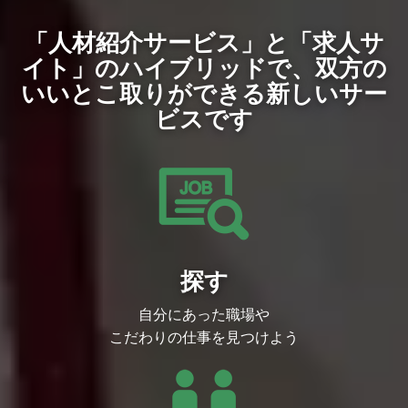
めることにあります。
業務内容
技術選定や提案が最終的な画面のクオリテ
BucketeerはABEMA発のフィーチャーフラ
「人材紹介サービス」と「求人サ
ィにダイレクトに結びつく環境のため、自
グマネジメント・ABテストシステムで、A
身の仕事がプロダクトの価値を左右してい
BEMAの開発高速化、仮説検証に大きく貢
イト」のハイブリッドで、
双方の
るという確かな手応えを感じながら開発に
献してきました。
臨めます。
いいとこ取りができる新しいサー
この開発体験と文化をメディア管轄および
また、職種の垣根を越えてクリエイターと
CAグループに広めるために組織的に開発
ビスです
同じ目線に立ち、深く議論しながらよりよ
生産性向上のスキーム作りや文化醸成にコ
い表現を目指していくことができる点も当
ミットする全社組織Developer Productivit
社ならではのやりがいです。
y室へ移管を行い、トランクベース開発の
文化やフィーチャーフラグ・ABテストと
職務経歴書
いったプラクティスのBucketeerでの実践
おすすめの記事
方法を広くアウトプットしてきました。今
エンジニア陣がお届けする技術ブログ「C
後もBucketeerを通じて、フィーチャーフ
olorful Palette Tech Note」
ラグ・A/Bテスト・トランクベース開発の
https://media.colorfulpalette.co.jp/m/m753
ベストプラクティスを社内に浸透させてい
f507dae79
きます。
“ユーザー体験に直結しない技術は追求し
また、Bucketeerは2022年9月にOSSとし
ない” カラパレエンジニアの考え方
探す
て公開されました。OSS化で市場認知を
https://media.colorfulpalette.co.jp/n/n3790
広げ、多くのフィードバックを獲得してさ
267401ea
らなるプロダクト強化に繋げたいとか考え
自分にあった職場や
ています。フィーチャーフラグ・A/Bテス
ト領域ではまだこれといったデファクトな
こだわりの仕事を見つけよう
プロダクトは存在しておらず、その開発手
法も広く定着しているとは言い難いところ
があります。それ故に、この領域でデファ
クトを狙えるチャンスが訪れているとも言
えます。