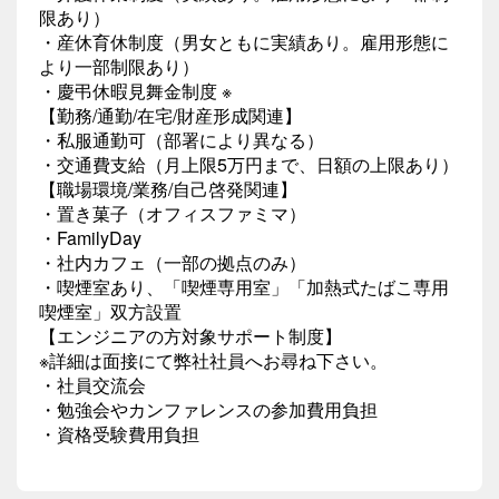
限あり）
・産休育休制度（男女ともに実績あり。雇用形態に
より一部制限あり）
・慶弔休暇見舞金制度 ※
【勤務/通勤/在宅/財産形成関連】
・私服通勤可（部署により異なる）
・交通費支給（月上限5万円まで、日額の上限あり）
【職場環境/業務/自己啓発関連】
・置き菓子（オフィスファミマ）
・FamilyDay
・社内カフェ（一部の拠点のみ）
・喫煙室あり、「喫煙専用室」「加熱式たばこ専用
喫煙室」双方設置
【エンジニアの方対象サポート制度】
※詳細は面接にて弊社社員へお尋ね下さい。
・社員交流会
・勉強会やカンファレンスの参加費用負担
・資格受験費用負担