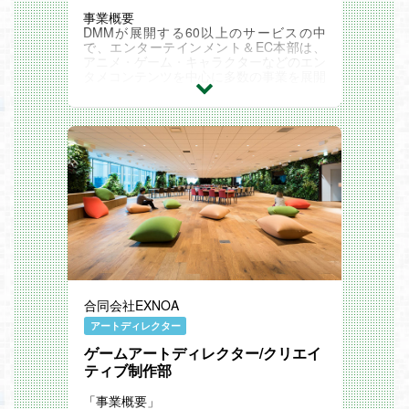
プ
・内部開発ゲームタイトルで利用している
事業概要
共通基盤の開発・保守
DMMが展開する60以上のサービスの中
・マイルストーン単位で開発中のゲームタ
で、エンターテインメント＆EC本部は、
イトルの評価（パフォーマンス、セキュリ
アニメ・ゲーム・キャラクターなどのエン
ティなど）
タメコンテンツを中心に多数の事業を展開
・開発、運用中のゲームタイトルから技術
しています。
相談を受け、技術課題への解決策の提案
その中でも「DMMスクラッチ」は業界最
・新技術の調査と推進、技術ナレッジの展
大規模のオンラインくじサービスとして、
開、及びそれらを目的としたゲームアプリ
ユーザーに“ワクワクする購買体験”を、パ
の開発
ートナー企業に“新たな販路と収益機会”を
・運営
提供しています。
・AI技術の調査と活用
▼DMMスクラッチ
「開発環境」
https://scratch.dmm.com/
【開発マシン】
募集背景
- WindowsもしくはMac（キーボードはJI
事業拡大のため
S or US選択可）
業務内容
【利用技術】
調査→企画→営業獲得→実績の分析・改善
- 開発言語
まで一貫してお任せします。
- PHP
「売ったら終わり」の営業スタイルではな
- HTML / CSS
く伴走型の営業スタイルのため、クライア
合同会社EXNOA
- JavaScript
ントと長期的な関係構築が可能です。
- ライブラリ/フレームワーク
また企画調査からお任せしますため、SNS
アートディレクター
- Laravel
やECサイト等で "今バズってるモノ" を捉
- コンテナ技術
ゲームアートディレクター/クリエイ
えられる、「流行に敏感な方」にオススメ
- Docker
です。新しいアイデア大歓迎！といった風
ティブ制作部
- CI/CD
土のチームです。※経験のない商材への挑
- CodePipeline
戦もOKです！
「事業概要」
- クラウド