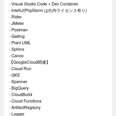
- Visual Studio Code + Dev Container
- IntelliJ(PhpStorm は社内ライセンス有り)
- Rider
- JMeter
- Postman
- Gatling
- Plant UML
- Sphinx
- Cacoo
【GoogleCloud関連】
- Cloud Run
- GKE
- Spanner
- BigQuery
- CloudBuild
- Cloud Functions
- ArtifactRegisory
- Logger