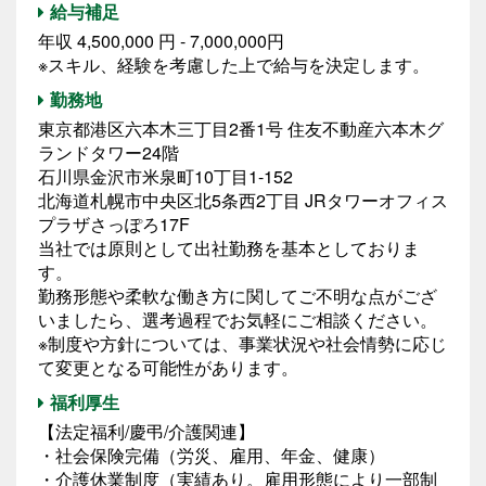
給与補足
年収 4,500,000 円 - 7,000,000円
※スキル、経験を考慮した上で給与を決定します。
勤務地
東京都港区六本木三丁目2番1号 住友不動産六本木グ
ランドタワー24階
石川県金沢市米泉町10丁目1-152
北海道札幌市中央区北5条西2丁目 JRタワーオフィス
プラザさっぽろ17F
当社では原則として出社勤務を基本としておりま
す。
勤務形態や柔軟な働き方に関してご不明な点がござ
いましたら、選考過程でお気軽にご相談ください。
※制度や方針については、事業状況や社会情勢に応じ
て変更となる可能性があります。
福利厚生
【法定福利/慶弔/介護関連】
・社会保険完備（労災、雇用、年金、健康）
・介護休業制度（実績あり。雇用形態により一部制