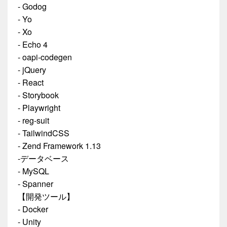
- Godog
- Yo
- Xo
- Echo 4
- oapi-codegen
- jQuery
- React
- Storybook
- Playwright
- reg-suit
- TailwindCSS
- Zend Framework 1.13
-データベース
- MySQL
- Spanner
【開発ツール】
- Docker
- Unity