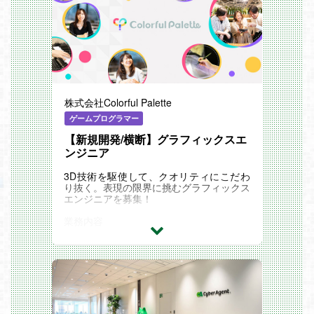
・プロジェクトに裁量を持って取り組める
・担当タイトルのゲーム進行を制御する各
ため、担当いただいたタイトルを通じて、
種システム設計、プレイヤー挙動、エネミ
プラットフォームやユーザーに影響を与え
ー、UIなどのシステム設計、オブジェクト
ることができます。
作成
・社歴の長いメンバーと新規メンバーが1:
・物理挙動などを活用したゲーム演出表現
1くらいの割合且つ非常にフラットでフラ
の実装
ンクな雰囲気のチームで、新しく入った方
・企画の実現性の検証、仕様や技術課題の
も馴染みやすい環境です。
改善提案や実行
「DMM GAMESの強み」
・(リーダー)プログラムメンバーのスケジ
株式会社Colorful Palette
・DMM GAMESのみで国内最大級という
ュール策定、進捗管理、技術/業務指導
膨大な規模を誇るユーザーを持つプラット
ゲームプログラマー
フォームに対してタイトルをリリースして
【雇用形態】
【新規開発/横断】グラフィックスエ
います。
正社員
・自社制作タイトルのみならず、プラット
※ご経験やスキルに応じ、契約社員での提
ンジニア
フォーマーとしても大規模に事業を展開し
示となる場合がございます。
ており、潤沢な投資原資を稼ぎ出していま
3D技術を駆使して、クオリティにこだわ
す。
【開発環境】 ・プラットフォーム：PS4/
り抜く。表現の限界に挑むグラフィックス
・豊富なタイトルやプロダクト・サービス
PS5/Switch/XboxOne/XboxSeries/Window
エンジニアを募集！
をリリースする環境下で、担当領域で様々
s(Steam)など。
な経験を積むことができるチャンスに溢れ
・エンジン：内製エンジン、Unity、Unre
業務内容
ています。
alEngine
Colorful Paletteは、ファンファーストで最
・ゲームだけでなくDMMグループ内のア
・プログラミング言語：C++、C#、Pytho
高の体験を与えるゲーム開発を目指してお
ニメ事業部などと連携したメディアミック
n 等
り、エンジニアも開発業務に留まらず、サ
スを等の幅の広い事業展開が可能です。
【想定タイトル】 「ソニック」シリーズ
ービスの企画や運用に深く携わる文化があ
http://sonic.sega.jp/SonicChannel/index.ht
ります。
ml https://www.olympicvideogames.com/t
現在、運営・開発中タイトルの表現力向上
okyo2020/jp/
に加え、中長期的な視点で次世代タイトル
を見据えたR&D（研究開発）組織を立ち