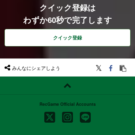
戦略を立案できる方
クイック登録は
技術トレンドを追いかけるのが好きな方
歓迎する経験・スキル
わずか60秒で完了します
トランクベース開発の運用経験
ABテストの運用経験
以下のSREおよびDevOps領域での実務経
験：
クイック登録
SRE領域:
Infrastructure as Code (IaC)を用いた構成
管理
SLO（Service Level Objectives）およびS
LA（Service Level Agreements）の策定
と管理
負荷試験の実施とキャパシティプランニン
みんなにシェアしよう
グ
セキュリティ施策の実装とリスク分析
高度なモニタリングシステムの構築と運用
DevOps領域:
効率的なCI/CDパイプラインの設計と実装
開発生産性向上のためのツール開発または
導入経験
RecGame Official Accounts
Go言語での開発経験１年以上
Kubernetesなどのコンテナオーケストレ
ーションの知識・経験
OSS開発
自身が主導したOSSプロダクトの開発
OSSへのコントリビュート経験
積極的なアウトプット思考