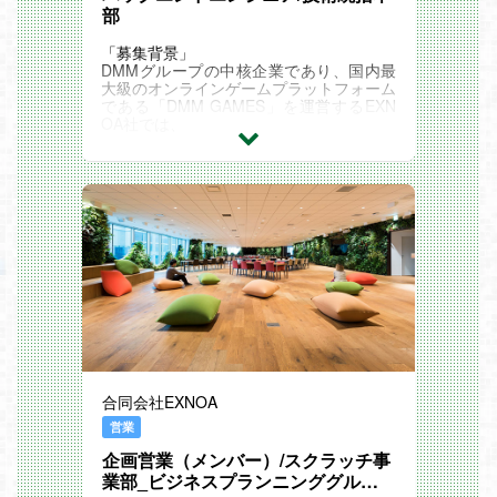
部
「募集背景」
DMMグループの中核企業であり、国内最
大級のオンラインゲームプラットフォーム
である「DMM GAMES」を運営するEXN
OA社では、
新時代の看板タイトルの創出とさらなる飛
躍を実現するため、横断組織の強化を進行
中！
「事業部概要」
DMM GAMESで開発運用をしているゲー
ムタイトルへの横断的な技術支援、共通基
盤（プロダクト）の開発・運用、会社規模
での課題への対策立案と実施などを行って
いる事業部横断の技術組織です。
組織の業務の多角化が進む中で組織体制の
強化を図るため、 サーバーエンジニアを
募集します！
「業務内容」
DMMGAMESで開発運用しているゲームタ
イトル向けの内製共通基盤のサーバーサイ
合同会社EXNOA
ド開発に加えて、技術レビューや技術的な
課題解決を行い、ゲーム開発におけるサー
営業
バーサイドの品質向上をミッションとし
企画営業（メンバー）/スクラッチ事
て、 ゲームタイトルの開発・運用を縁の
下で支えるポジションです。
業部_ビジネスプランニンググルー
◆具体的な役割