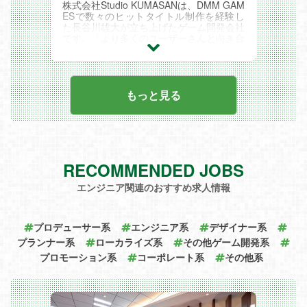
▼企画業務
株式会社Studio KUMASANは、DMM GAM
- AWS
・今流行りのアイテムから定番アイテム、
ESで数々のヒットタイトル制作を経験し
- GCP
これから人気が出そうなアイテムの掘り起
た長谷川雄大が立ち上げたゲーム開発会社
- Azure
こし調査、アイデア出し
です。「より多くのユーザーさんと向き合
【ツール】
・アプローチ先の調査/選定
い、楽しませる」ことをミッションに掲
- Bitbucket
・提案準備に向けた企画書作成
げ、有名クリエイターと共にユーザー中心
- GitHub
※商材の制約が少ないため、雑貨、化粧
のクリエイティブな作品を創出していま
- JIRA
品、キッチン用品、家電、食品、お酒など
す。
- Confluence
様々な商材の企画提案が可能です。
■主な運用タイトル
もっと見る
【コミュニケーションツール】
▼営業業務（新規・既存）
『ミストトレインガールズ～霧の世界の車
- Slack
・新企画で選定した企業への新規アプロー
窓から～』
- GoogleMeet
チ、商談、条件交渉
『FLOWER KNIGHT GIRL』
- Zoom
・既存クライアントへの次回企画の提案
『モンスター娘TD～ボクは絶海の孤島で
- NeWork
（改善提案を含む）
モン娘たちに溺愛されて困っています～』
「メンバー構成」
・景品構成のアレンジ
■参考
・サーバーエンジニア：6名
RECOMMENDED JOBS
・サイト掲載に向けたプロジェクト管理、
https://studio-kumasan.com/
・インフラエンジニア：6名
付随事務
https://creatorzine.jp/article/detail/3963
「DMM GAMESの強み」
エンジニア関連のおすすめ求人情報
▼効果検証
https://www.famitsu.com/news/202302/08
・自社制作タイトルの売上のみにとらわれ
・実績データの分析、レポートティング
289591.html
ず、プラットフォーマーとしても潤沢に原
・効果最大化への施策検討と実施、次回企
https://www.4gamer.net/games/477/G047
資を
画への改善提案
793/20221222169/
プロデューサー系
エンジニア系
デザイナー系
稼げており、リリースタイトル数も多いた
ポジションの魅力
#株式会社Studio KUMASANの魅力
め、幅広く豊富な経験を積むことができる
プランナー系
ローカライズ系
その他ゲーム開発系
今回の募集では雑貨や日用品など、身近な
・ユーザー中心の開発姿勢: 「より多くの
・DMM GAMESのみで会員総数2,200万人
アイテムをオンラインくじで提供する役割
プロモーション系
ユーザーさんと向き合い、楽しませる」と
コーポレート系
その他系
という膨大なユーザーが既にプラットフォ
を担います。
いう考えを大切にしており、ユーザー目線
ームにいる
元々「DMMスクラッチ」では、アニメ・
でのゲーム開発を行っています。
規模感の中でタイトルをリリースできる
漫画などのエンタメ商材を中心に展開して
・経験豊富なチーム: 長谷川雄大をはじめ
・ゲームだけでなくDMMグループ内にア
きましたが軌道に乗ってきたこともあり、
とする経験豊富なクリエイターたちが所属
ニメ事業部などもあり、メディアミックス