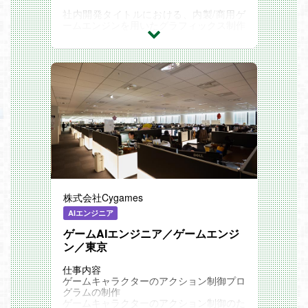
社内開発タイトルにおける、内製/商用ゲ
ームエンジンを用いたグラフィックス制作
全般に関わる職務を担当していただきま
す。
タイトル固有の映像表現の設計と実装
シェーダー開発
マテリアル制作ルール/フロー構築と開発
グラフィックスパイプラインの構築、変
更、拡張
VFXシステムの開発
描画処理における処理負荷の計測、および
最適化
最新技術の調査と検証、および実装
株式会社Cygames
AIエンジニア
ゲームAIエンジニア／ゲームエンジ
ン／東京
仕事内容
ゲームキャラクターのアクション制御プロ
グラムの制作
ゲームキャラクターのアクション制御のた