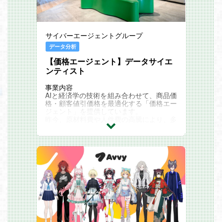
ご経験に基づき、国内流通網の構築から販
売促進まで、販路に関する業務全般をリー
ドしていただきます。
①一般流通販路の開拓・深耕：
サイバーエージェントグループ
アニメショップ、家電量販店、コンビニ、
専門店等の有力小売店に対するセルサイド
データ分析
営業。
【価格エージェント】データサイエ
既存の卸モデル（原価率・手数料）の改善
交渉および、直取引を含む最適な流通網の
ンティスト
構築。
②販路起点での企画フィードバック：
事業内容
市場トレンドやバイヤーの動向を分析し、
AIと経済学の技術を組み合わせて、商品価
企画・製造チームへ「売れる商品仕様・I
格・顧客値引価格を最適化する「価格エー
P」を逆提案。
ジェント」を提供しています。
在庫リスクを最小化するための、販路別需
昨今、原材料費や人件費の高騰により、多
要予測の精度向上への寄与。
くの企業が商品の価格改定を迫られていま
す。 また商品バリエーションや顧客ニー
ズが多様化している現在、従来の経験や感
覚だけに頼った価格設定は難しくなってい
ます。
実際に値上げ、値下げすべき商品の選定が
難しいという問題や、 顧客属性や購買履
歴を考慮せずに一律で値引きを行った結
果、予算効率が著しく低下するという問題
が顕在化しています。上記問題を解決する
ために「価格エージェント」を立ち上げま
した。