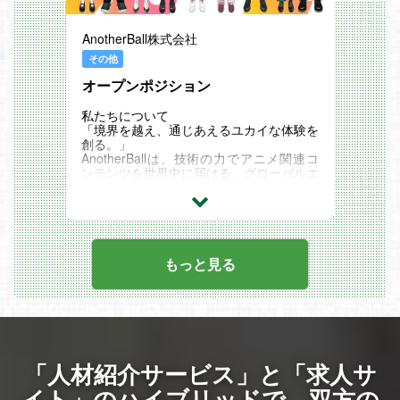
サイバーエージェントが持つAI技術と経済
学分析手法の知見、それらをビジネスに応
用してきた実績を活かし、「商品ごとの価
AnotherBall株式会社
格最適化」と「顧客ごとの値引価格（クー
ポン等）最適化」の2つのアプローチを実
その他
現し、企業が抱える価格問題を解決しま
オープンポジション
す。
商品ごとの価格最適化では、経済学のモデ
ル分析と因果推論の手法を用いて、価格変
私たちについて
化の効果分析を行い、値上げ、値下げすべ
「境界を越え、通じあえるユカイな体験を
き商品を特定し、その分析をクライアント
創る。」
に提供しています。 因果推論・機械学
AnotherBallは、技術の力でアニメ関連コ
習・経済学モデルを統合し、企業の価格戦
ンテンツを世界中に届ける、グローバルエ
略を高度化するための技術開発を行ってい
ンタメスタートアップです。
ます。
スマホ一台で簡単にイラストアバターを作
顧客ごとの値引価格（クーポン等）最適化
成できるアプリ『Avvy』では、ユーザー
では、クーポン配信施策における「効いて
がアバターを通じて『好き』をカタチに
いない配信」の無駄を因果推論の手法で可
し、発信することを応援しています。
視化し、効果的な配信戦略を構築し、クラ
弊社のミッションやAvvy事業にご興味を
もっと見る
イアントに提供します。全ユーザへの配信
持っていただいた方からのご応募お待ちし
が主流のなか、アップセル・クロスセルに
ております。
寄与するターゲットを抽出する仕組みづく
ご応募の際に提供いただいた書類を基に、
りを行います。クライアントの持つ購買デ
弊社各部署にてポジションを検討させてい
ータに対して因果推論・機械学習を応用
ただきます。
し、マーケティング施策の費用対効果を直
接高めています。
「人材紹介サービス」と「求人サ
すでに本サービスは、大手アパレルチェー
ン・ドラッグストア・ファストフード・E
イト」のハイブリッドで、
双方の