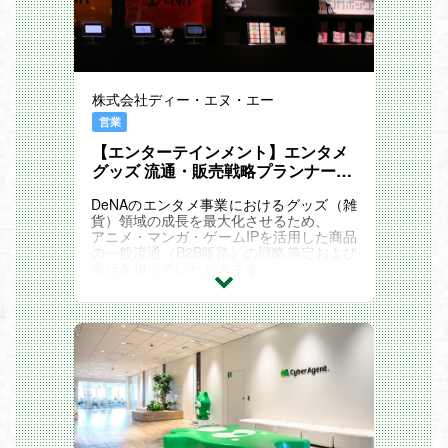
株式会社ディー・エヌ・エー
営業
【エンターテインメント】エンタメ
グッズ 流通・販売戦略プランナー
（販路・ライセンシー営業）
DeNAのエンタメ事業におけるグッズ（雑
貨）領域の成長を最大化させるため、
アニメ・マンガ・ゲームIPを活用した商品
の一般流通（B2B販路）の戦略策定および
実行を担っていただきます。
単なる卸営業にとどまらず、小売店や商業
施設（出口）に対して「DeNAが手がけるI
P企画」の価値を提示し、
最適な棚の確保や大規模タイアップの実現
を通じて、事業の売上・利益に直結する販
路ポートフォリオを構築することがミッシ
ョンです。
アニメ漫画、ゲームの雑貨領域における、
販路営業の経験者のご応募をお待ちしてい
ます。
職務内容詳細