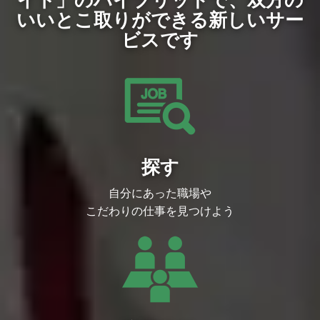
Cブランドなど、さまざまな業界で導入が
進んでいます。案件の中には、A/Bテスト
いいとこ取りができる新しいサー
で既存のクーポン配布方法と比較した際
ビスです
に、売上を維持しながらクーポン原資を最
大70%削減できているものもあります。
本ポジションの役割
・ビジネス要件/KPIに沿って課題を定義
し、解決策と評価指標を設計
・その解決策を検証する新機能のアルゴリ
ズムを開発→実装→オフライン/オンライ
ンで検証
本ポジションの魅力
AIと経済学の組み合わせは世界的にも新し
い技術です。よって、ビジネスの状況を理
解し、それに対応させるようにさまざまな
探す
創意工夫を凝らしていく必要があります。
そのためにAI・機械学習や因果推論などの
自分にあった職場や
理論的知識を持ちつつ、それを実際のビジ
ネス現場課題に対してリアルなデータを活
こだわりの仕事を見つけよう
用して解決し、ビジネス成果に直結させる
ことに興味がある方はぜひ検討いただきた
いです。
単なる技術的興味にとどまらず、分析やモ
デルの成果を経営インパクト（売上改善・
コスト削減）にまでつなげる意識を持って
いることが重要になります。
そして課題発見や解決策の立案を能動的に
進め、主体性と柔軟性を併せ持つ方におす