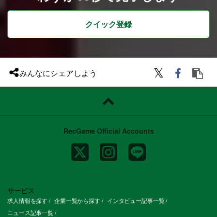
析、モデル開発を通して大きな経営インパ
クトを与えたい方
Embedding・因果推論・機械学習・社会
科学的な手法の事業化・プロダクト化・実
クイック登録
務適用における課題と解決に興味のある方
研究者と協業し最新の知見を取り入れ、事
業に応用することに興味のある方
チームの雰囲気
データサイエンティストが主体的に技術選
定・設計に関わりながら、プロダクト価値
みんなにシェアしよう
を最大化することを重視しています。
メンバー同士の距離が近く、技術的な議論
も活発で、役職や職種を問わず、フラット
かつオープンなコミュニケーションが根付
いています。
常に最先端の技術開発を行うため、東京大
学、神戸大学、早稲田大学、慶応大学の経
RecGame Official Accounts
済学の教授陣を含めたR&D定例MTGが週
次で開催されています。
サービス
求人情報を探す
企業一覧から探す
インタビュー記事一覧
ニュース記事一覧