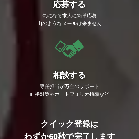
すめです。
応募する
※入社時に因果推論の実務経験・知見は必
要ございません。（入社後にキャッチアッ
プいただける環境があります。）
気になる求人に簡単応募
必須スキル
山のようなメールは来ません
Pythonによるデータ分析・モデリング・
可視化の経験
事業・ビジネスを理解した上で、分析・提
案ができること
歓迎スキル
顧客折衝経験
統計・因果推論・機械学習の知識
データ分析にもとづいたアルゴリズムの改
善提案
機械学習アルゴリズムの実装経験
相談する
事業課題にあった論文の調査やその論文を
読解して再現出来る
事業課題に対して経済学の切り口からアプ
専任担当が万全のサポート
ローチができること
面接対策やポートフォリオ指導など
求める人物像
クライアント企業の要望、要件を踏まえて
社内外の方々と円滑な連携をしながら適切
な解決策を提示できる方
実務適用における課題と解決に興味のある
方
クイック登録は
小売・マーケティング領域への興味のある
方
わずか60秒で完了します
因果推論・機械学習の知識を活用し、分