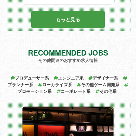
パッケージ・店頭POP・販促ツールなど
の制作
パンフレット・カタログなどの制作
会社案内・社内ツール・社内報などの制作
もっと見る
関連記事
STAFF VOICE：『作り手の意図を伝え
る。』
RECOMMENDED JOBS
その他関連のおすすめ求人情報
プロデューサー系
エンジニア系
デザイナー系
プランナー系
ローカライズ系
その他ゲーム開発系
プロモーション系
コーポレート系
その他系