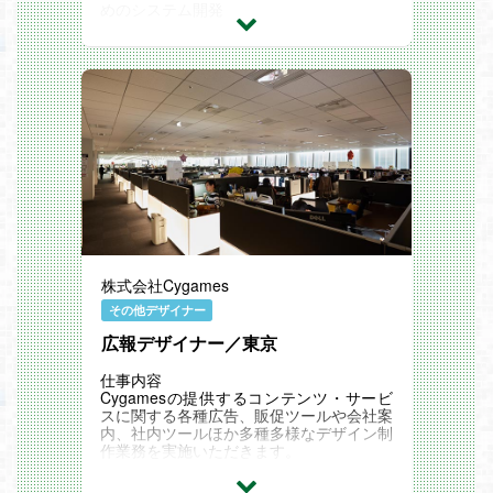
めのシステム開発
ゲームキャラクター AI 用のシステム開発
ナビゲーションメッシュなどの AI のため
のシステム開発
関連記事
STAFF VOICE：
『世界に通用するゲームでユーザーの方々
を楽しませる。』
『独自のゲームエンジンで開発。』
Cygames Magazine ：
「Cyllista Game Engine」開発レポート テ
クニカルディレクターが開発の進捗や設計
のこだわりを語る
ツールエンジニア・ビルドエンジニアに聞
く 効率的な開発をかなえる「Cyllista Gam
e Engine」の特長
株式会社Cygames
サイマガTV：「10 Questions」エンジニ
ア編
その他デザイナー
Cygames Engineers' Blog：
広報デザイナー／東京
ダイナミックな変更を可能にするCyllista
Game Engineのオープンワールド向けプ
ロシージャル背景制作ツールと描画機能
仕事内容
Python による大規模ゲーム開発環境 ～Cy
Cygamesの提供するコンテンツ・サービ
llista Game Engine 開発事例～
スに関する各種広告、販促ツールや会社案
内、社内ツールほか多種多様なデザイン制
作業務を実施いただきます。
交通広告・屋外広告・雑誌広告およびデジ
タル広告などの制作