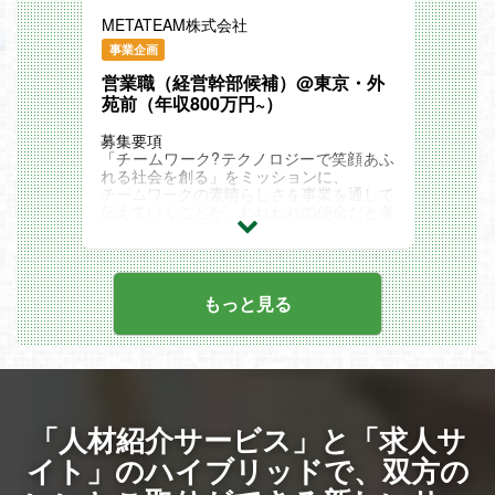
運用支援
福利厚生制度の企画・設計、運用設計
METATEAM株式会社
海外拠点管理（労務ガバナンスの設計・運
事業企画
用支援 など）
海外子会社のPMIプロセスの実行
営業職（経営幹部候補）@東京・外
M&A後の人事関連施策全般の推進（具体
苑前（年収800万円~）
的には、バックオフィスオペレーション・
制度統合・カルチャー統合の計画策定・推
募集要項
進）
「チームワーク?テクノロジーで笑顔あふ
海外拠点立ち上げ（オペレーション設計含
れる社会を創る」をミッションに、
む）
チームワークの素晴らしさを事業を通して
海外事業の経営層と密に連携しながら、立
伝えていくことが、われわれの使命だと考
ち上げの意思決定フェーズから参画し、オ
えています。
ペレーション/制度の設計・整備を推進
その実現に向けて、現在 当社はDXチーム
オペレーション
開発のリーディングカンパニーとなるべ
グローバルベンダーの統合・最適化
く、
駐在員関連の手続き（給与計算・異動等）
グループ経営やグローバル展開の拡大も視
もっと見る
などグローバルモビリティのプロセス整
野に入れながら、さらなる事業拡大に向け
備・実行
た重要な成長ステージに突入しておりま
必須要件
す。
ビジネスレベルの英語力（実務経験不問）
直近、3期連続で売上高・従業員数ともに
日本語ネイティブレベル
大幅成長を遂げており、2026年には、売
プロジェクトリード／マネジメント経験
上100億円・従業員1,000名企業を目指し
（プロジェクト内容不問）
ております。
以下いずれかの領域で5年以上の実務経験
「人材紹介サービス」と「求人サ
この飛躍フェーズにおいて、事業拡大の鍵
給与計算・労務オペレーション設計運用な
を握るのが"営業"です。
イト」のハイブリッドで、
双方の
どの労務領域
会社のさらなる加速度的な成長を実現する
海外子会社の管理業務（主にガバナンス・
ためにも、"少数精鋭チームを牽引するリ