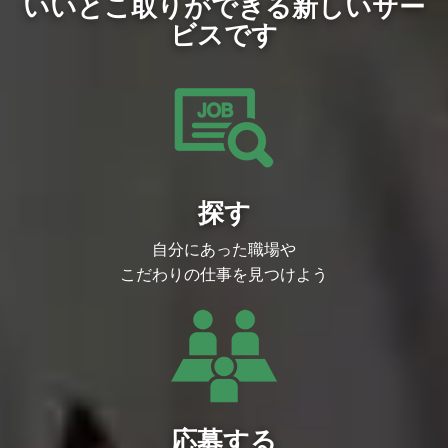
いいとこ取りができる新しいサー
リスク管理）
ーダー" や "事業をリードする事業責任者"
多様な文化・価値観のある環境で、関係者
ビスです
として、
と合意形成しながら推進できる方
ゆくゆく会社の未来を創造いただけるよう
歓迎要件
な幹部候補となる方を、積極的に募集して
英語を活用した実務経験
おります！
グローバルに展開する企業での人事企画/
仕事内容
制度運用経験（Global HR、C&B、HRBP
日本を代表する大手クライアントを中心
等）
に、DX（デジタルを活用した新ビジネ
PMIや制度統合のプロジェクト経験
ス）の提案や、
プロジェクトオーナーやピープルマネジメ
DXを推進するチーム・人材の提案など、
ント、その他類する経験
コンサルティング型の課題解決営業を行っ
海外での勤務経験
て頂きます。
多様な価値観のメンバーが協働することが
探す
■ 主な仕事内容
求められる環境での就労経験
・IT人財でのソリューション提案（1名～
求める人物像
数十名のチーム単位で提案）
異文化環境に対する理解・受容性があり、
自分にあった職場や
・IT人財との連携（在籍エンジニア/コン
前提を揃えながらコミュニケーションでき
サルタントとの連携）
こだわりの仕事を見つけよう
る方
・新規顧客獲得、顧客深耕
変化の大きい環境で、優先順位をつけてや
・事業戦略立案、実行
り切れる方
・メンバーマネジメントや組織強化
関係者を巻き込み、調整・合意形成を粘り
・経営層や各事業部との連携
強く進められる方
・コミットメントができる強いカルチャー
勤務地・働き方
形成
勤務地：東京オフィス
ゆくゆくは、経営幹部候補として、事業戦
働き方：リモート可（週1回程度の出社が
略立案・事業拡大もお任せしていく想定で
発生する可能性あり）
す
出張：年1回程度（想定）
■ 入社後の研修体制
応募する
その他：スリランカ・中国を中心とした海
１．入社オリエンテーション（入社日／1