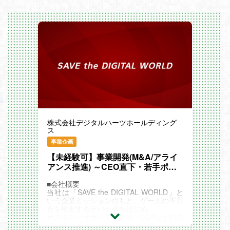
株式会社デジタルハーツホールディング
ス
事業企画
【未経験可】事業開発(M&A/アライ
アンス推進) ～CEO直下・若手ポテ
ンシャル採用/プライム上場企業～
■会社概要
当社は「SAVE the DIGITAL WORLD」と
いう企業ミッションのもと、ゲームの不具
合を検出するデバッグをはじめ、
カスタマーサポート、翻訳・LQAなどのロ
ーカライゼーションサービス、マーケティ