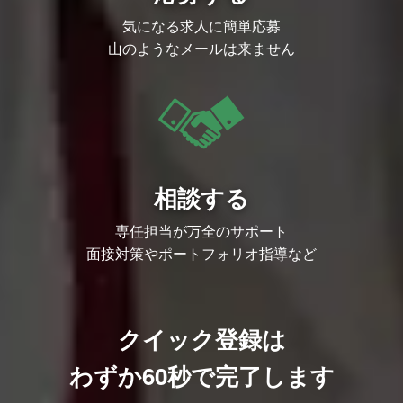
外拠点との連携あり
日座学）
選考プロセス
気になる求人に簡単応募
２．OJT研修（入社2日目～）
書類選考
※個人の成長に合わせて柔軟に調整してい
面接（3回程度）
山のようなメールは来ません
ます
オファー面談
３．上長との月次1on1
※選考フローは状況により変更になる場合
※月1で本部長が商談に同席するほか、コ
があります。
ンサルタントと協力する場面も多くありま
す
その他にも、商談前の事前MTG実施な
ど、随時 社内でのナレッジ共有を行って
います
■ 営業キャリアの魅力・特徴
１．「IT人財×チーム」を商材とすること
相談する
で、幅広いIT知見と圧倒的なマネジメント
力が身に付きます！
２．大手企業の役員・DX事業責任者クラ
専任担当が万全のサポート
スとの商談機会が多く、「価値ある仕事」
面接対策やポートフォリオ指導など
を自ら生み出す面白さがあります！
３．少数精鋭チームを牽引いただくなか
で、キャリアの選択肢を広げられるポジシ
ョンです！
４．事業拡大の鍵を握る"営業"だからこ
そ、実力と成果次第でスピード昇進も目指
クイック登録は
せます！
【 モデル年収（一例）】
わずか60秒で完了します
年収800万円 ／ 営業歴5年 ／ 中途2年目 2
9歳（リーダー）
年収1,200万円 ／ 営業歴7年 ／ 中途1年目