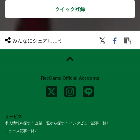
31歳（マネジャー候補）
クイック登録
年収1,400万円 ／ 営業歴10年 ／ 中途3年
目 32歳（事業部長 兼 副部長）
※中長期的なキャリアイメージ等、詳しく
は採用担当へご質問ください！
＜ 初年度年収事例 (一例) ＞
・投資用不動産、保険営業歴7年 ：年収80
0万円
みんなにシェアしよう
・証券営業9年：年収1,200万円
募集要件
■ 必須（MUST）
・下記業界での法人営業経験2年以上
└人材系（パーソル、ネオキャリア、マイ
ナビ等）
└金融（生保、証券）
RecGame Official Accounts
└商社
└不動産（投資）
└IT
■ 歓迎（WANT）
・リーダー経験、マネジメント経験をお持
ちの方
・経営層、富裕層向けの高級商材
・IT業界経験/知見
サービス
・提案書が書けるIT知見をお持ちの方 も
求人情報を探す
企業一覧から探す
インタビュー記事一覧
しくは IT領域への関心が高い方
【 求める人物像 】
ニュース記事一覧
いずれか1つでも当てはまったら、ぜひお
会いしましょう！