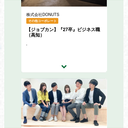
しながら、スピード感のある環境で新しい
業界における豊富な実績と幅広いネット
論点に向き合い、変化を前向きに推進して
ワークを背景に、M&A、アライアンス、
いただける方を歓迎します。
投資など多様な案件に関わる機会がありま
株式会社DONUTS
魅力
す。
海外企業を含むM&A/PMIの実行など、
SONYをはじめとする業界大手企業出身
その他コーポレート
「アジアNo.1の経済情報インフラ」のビ
者が多数在籍しており、長年にわたり築か
ジョンを目指している変化の大きいタイミ
【ジョブカン】『27卒』ビジネス職
れてきた信頼関係や人脈を活かした、実践
ングに当事者として関わることができま
的かつ質の高い案件に携わることができま
（高知）
す。
す。
海外拠点の拡大フェーズにおいて、制度・
・将来的に海外拠点での勤務機会もありま
-
オペレーション・ガバナンスを「つくる／
す（英語力は入社時必須ではありません）
統合する」経験を積んでいただくことがで
※変更の範囲：会社の定める業務
きます。
労務領域・人事領域・子会社管理領域と、
■募集背景
幅広い領域にチャレンジすることができま
本ポジションは、その成長戦略をCEO直
す。
下で牽引する事業開発本部の中核メンバー
日本にいながら海外メンバーと密に連携
としての募集です。
し、グローバルに働けるポジションです。
事業拡大に伴い、将来的に当社の成長を牽
業務内容
引する中核人材候補を募集します。
海外拠点の人事企画・制度・労務領域に関
M&Aや事業開発の経験は問いません。意
するプロジェクト推進/運用を担っていた
欲とポテンシャルを重視します。
だきます。
主体的に学びながら、事業づくりに挑戦し
海外の労務体制・ガバナンス強化
たい方を歓迎します。
海外拠点における労務体制およびガバナン
ス強化のリード
海外拠点の人事企画機能（報酬・評価・福
利厚生・人事制度等）
海外拠点における評価・報酬制度の設計/