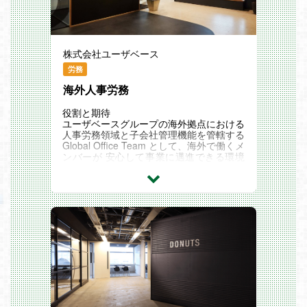
業務（資料作成・進行管理等）
・進行中および新規M&A・投資案件に関
する実務サポート
1. 企業分析（事業・財務・市場リサー
チ）
株式会社ユーザベース
2. Valuation(企業価値評価)関連業務
3. 契約関連業務
労務
4. Due Diligence（デューデリジェンス）
海外人事労務
業務
入社後はアシスタント業務からスタートし
役割と期待
ますが、
ユーザベースグループの海外拠点における
習熟度や意欲に応じて、将来的には主体的
人事労務領域と子会社管理機能を管轄する
に案件を担い、事業開発の中核メンバーと
Global Office Team として、海外で働くメ
しての活躍を期待しています。
ンバーが 安心して事業に邁進できる環境
をつくり、グローバルビジネスを支える基
【本ポジションの魅力】
盤のアップデートを担っていただきます。
・未経験からM&A・事業開発に挑戦でき
具体的には、海外拠点における人事企画機
るポジション
能（報酬・評価・福利厚生・人事制度・労
育成を前提としたポテンシャル採用のた
務ガバナンス等）を、本社として推進いた
め、実務経験がなくても事業開発領域にチ
だきます。現地のHRBPや各国の関係者と
ャレンジできます。
連携しながら、制度/仕組みの設計だけで
・CEO直下組織で、経営に近い視点・意
なく運用・定着までをリードしていただく
思決定プロセスを学べる
ポジションです。
経営層と近い距離で業務に携わること
また、ゆくゆくは上場を目指す中で、上場
で、事業・財務・戦略を横断した視点を身
企業としての子会社管理の在り方の設計・
につけることができます。
運用管理も担っていただきます。
・エンターテインメント・ゲーム業界に強
ユーザベースの柔軟なカルチャーを大切に
いネットワークを活かした多様な案件