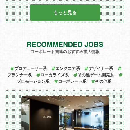
ング支援まで、ゲーム・エンターテインメ
ント業界に幅広いサービスを提供していま
す。
もっと見る
創業期より培ってきた実績と顧客基盤を強
みに、当社は現在、国内外におけるM&A
および戦略的アライアンスを通じたグロー
バル展開と新規事業開発を加速させていま
す。
RECOMMENDED JOBS
■仕事内容
入社後は、M&A案件（買収後のPMIや新規
コーポレート関連のおすすめ求人情報
案件の検討）、提携先・投資先との協業推
進、事業モニタリングなど、事業開発に関
わるアシスタント業務を中心に担当いただ
きます。
プロデューサー系
エンジニア系
デザイナー系
実務を通じて経験を積みながら、段階的に
プランナー系
ローカライズ系
その他ゲーム開発系
より主体的な業務へとステップアップして
いただく想定です。
プロモーション系
コーポレート系
その他系
当初想定業務内容（アシスタント業務）
・買収企業におけるPMI推進に関する事務
局業務および管理会計業務
1. PMI進捗管理、課題整理、各種資料作成
2. 管理会計データの収集・整理、予実管
理
・投資先企業との協業推進および業績モニ
タリング業務
1.業績数値・KPIのモニタリング
2.ステアリングコミッティに関する事務局