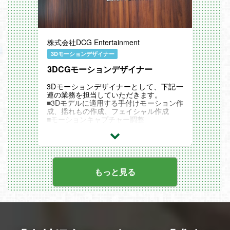
イン調整
グラフィックデザインが得意で、幅広くエ
ンターテインメントに興味がある方を歓迎
します。
株式会社DCG Entertainment
3Dモーションデザイナー
3DCGモーションデザイナー
3Dモーションデザイナーとして、下記一
連の業務を担当していただきます。
■3Dモデルに適用する手付けモーション作
成、揺れもの作成、フェイシャル作成
■モーションキャプチャー調整
■カットシーン・イベントシーンの演出企
画、制作
■3Dキャラクターモデルのリグ作成・設定
※ソーシャルゲーム・コンシューマゲーム
での案件が中心となります。
もっと見る
※客先常駐を前提とした働き方となりま
す。
常駐先は個人の希望に合わせて選定を行い
ます。
※転居を伴う勤務先へのアサインはござい
ません。
※働き方の詳細は、選考の中で詳しくお伝