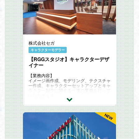
株式会社セガ
キャラクターモデラー
【RGGスタジオ】キャラクターデザ
イナー
【業務内容】
イメージ画作成、モデリング、テクスチャ
ー作成、キャラクターセットアップとキャ
ラクター制作に関する一連の業務を行って
いただきます。
ゲームで使用されるハイエンドキャラクタ
ーモデルの制作を中心とした業務です。
【雇用形態】
正社員
※ご経験やスキルに応じ、契約社員での提
示となる場合がございます。