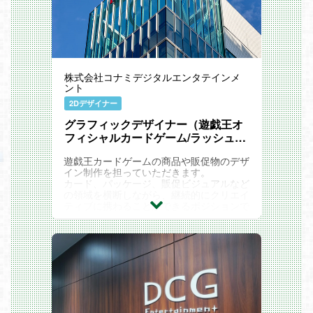
株式会社コナミデジタルエンタテインメ
ント
2Dデザイナー
グラフィックデザイナー（遊戯王オ
フィシャルカードゲーム/ラッシュデ
ュエル)【(株)コナミデジタルエンタ
遊戯王カードゲームの商品や販促物のデザ
テインメント】
イン制作を担っていただきます。
カード、パッケージ、販促ビジュアルなど
の領域を横断しながら、継続的にクリエイ
ティブに携わることができるポジションで
す。
＜具体的な業務内容＞
・カードデザイン（特殊印刷加工/レイア
ウト/文字組み等）制作
・商品ロゴ、パッケージ（ボックス/パッ
ク等）デザイン制作
・ポスター、キービジュアル、店頭販促
物、イベントグラフィック制作
・ローカライズ、海外展開を見据えたデザ