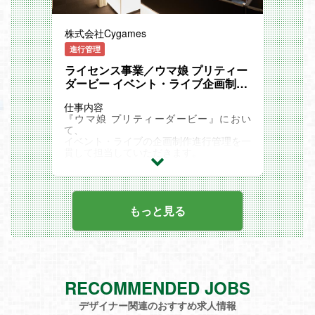
り
【マネージャーの思考】インタラクション
デザイナーチームの組織づくり UIとアニ
株式会社Cygames
メーションの異なるデザイナーを束ねる
サイマガTV：「スイちゃんのデザイナー
進行管理
部おしごとリポート！」アニメーションデ
ライセンス事業／ウマ娘 プリティー
ザイナー編
ダービー イベント・ライブ企画制作
担当／東京
仕事内容
『ウマ娘 プリティーダービー』におい
て、
イベント・ライブの企画制作進行管理を一
貫して担当していただきます。
社内連携部署及び外部関係者と詳細な連携
を行なっていただき、
本番に向けた進行管理をしていただきま
す。
＜主な業務内容＞
もっと見る
ライブ企画、制作、ブッキング
ライブ・イベント予算の策定、管理、現場
進行
取引先や開催会場などの選定や契約交渉
スケジュール、予算の管理
配信番組や動画施策の企画実施
RECOMMENDED JOBS
イベント企画、制作
関連記事
デザイナー関連のおすすめ求人情報
Cygames Magazine：