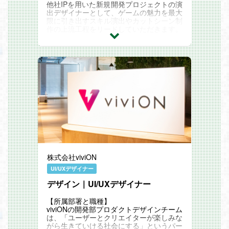
他社IPを用いた新規開発プロジェクトの演
出デザイナーとして、ゲームの魅力を最大
限に引き出すスキル演出やカットシーン制
作の上流工程をリードしていただきます。
現在は開発初期の少人数チームのため、プ
ランナー、アートディレクター等と密に連
携し、ゲーム開発の根幹を築くコアメンバ
ーとしてご活躍いただきたいと考えており
ます。
【具体的な業務内容】
新規プロジェクトにおけるキャラクタース
キル演出
Unityでのスキル演出制作
モーション、エフェクト、カメラワーク
ポストプロセス、フィニッシュワークにお
ける調整対応
外注チェックバックやディレクション業務
発注資料の作成（コンテ含む）
絵コンテ、Vコンテの作成
株式会社viviON
本プロジェクトは現在開発初期フェーズで
あるため、ゲーム開発初期から携わること
UI/UXデザイナー
で、コアメンバーの一人として稀有な経験
デザイン｜UI/UXデザイナー
を積むことが出来ます。
今後の組織拡大に伴い、将来的にリード候
補としてご活躍いただくことを想定してお
【所属部署と職種】
ります。
viviONの開発部プロダクトデザインチーム
入社後のキャリアイメージ
は、「ユーザーとクリエイターが楽しみな
将来的には演出セクションのリーダーとし
がら生きていける社会にする」というパー