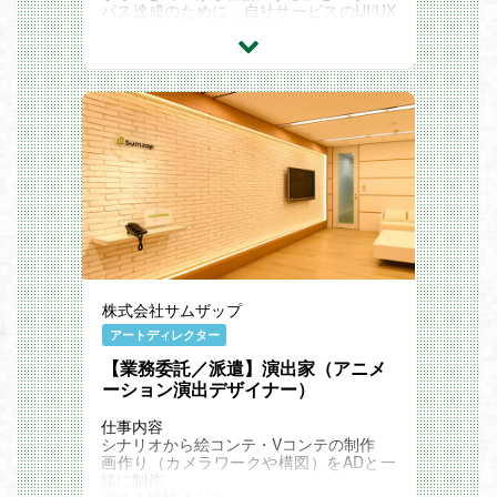
て、クオリティ管理やチームマネジメント
パス達成のために、自社サービスのUI/UX
を担っていただくことを期待しています。
デザインから実装、改善までを一気通貫で
入社後
担う組織です。単なる制作にとどまらず、
まずはプレイヤーとして、Unityでの演出
事業成長とユーザー体験の最大化を目的と
制作やディレクション業務をドライブして
し、エンジニアやディレクターと協働して
いただきます。
プロダクト価値を高めています。
少人数チームの一員として、アートディレ
【UI/UXデザイナー】 は、国内最大級のプ
クターや他セクションと緊密に連携するコ
ラットフォームにおいて、要件定義から情
アメンバーとしてご活躍いただきたいで
報設計、Figmaを用いたUIデザイン、そし
す。
てHTML/CSSによる実装までを主導する
半年～1年後
ポジションです。デザインシステムの運用
プロジェクトの進捗やチームの拡大に伴
やUXリサーチにも携わり、アプリ（iOS/A
い、演出セクションのリーダーとして、ク
ndroid）やWebサービスの品質向上を牽引
オリティラインの策定や後進の育成など、
していただきます。また、AIツールの活用
より上流の工程から開発をリードしていた
や組織の技術力向上にも積極的に関与し、
だきたいと考えております。
将来的にはマネジメントや後輩育成など、
応募資格
組織の中核としての活躍を期待していま
株式会社サムザップ
必須スキル/経験
す。
Unityを用いたゲーム内演出全般の制作経
アートディレクター
験（3年以上）
【採用背景】
キャラクタースキル演出、またはカットシ
現在、事業拡大に伴い新規サービスの立ち
【業務委託／派遣】演出家（アニメ
ーンの制作経験など
上げや既存機能の改善、キャンペーン施策
ーション演出デザイナー）
絵コンテやVコンテの制作経験
などが急増しています。これらにスピード
DCCツールの実務使用経験
感を持って対応すると同時に、サービスの
仕事内容
チェックバックとフィニッシュワークの実
質を一段階引き上げるための改善提案を積
シナリオから絵コンテ・Vコンテの制作
務経験
極的に実行していく必要があります。その
画作り（カメラワークや構図）をADと一
※動的ポートフォリオのご提出必須
ため、即戦力として設計から実装までをリ
緒に制作
歓迎スキル/経験
ードし、組織の対応力強化とデザイン品質