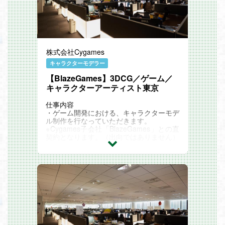
株式会社Cygames
キャラクターモデラー
【BlazeGames】3DCG／ゲーム／
キャラクターアーティスト東京
仕事内容
・ゲーム開発における、キャラクターモデ
ル制作を行なっていただきます。
※Cygames子会社「BlazeGames」との直
契約となります。（出向ではありません）
リモート勤務可能!
コロナ収束後もリモート勤務か?可能な
ホ?シ?ションて?す。