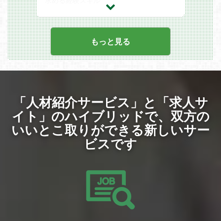
求める経験スキル
UnityのTimeLineを用いた業務経験
の向上を牽引していただける経験豊富なU
【必須】
Shurikenを用いたエフェクト制作経験
I/UXデザイナーを募集します。
・映像コンテンツ（アニメ・ゲーム等）に
3Dキャラモーション制作の経験
おけるアニメーション演出経験者
キャラクターイラストの制作経験
【業務内容】
・絵コンテの制作やVコンテの制作経験
求める人物像
担当プロダクトのUIデザインおよびデザイ
・演出面に責任を持ちプロジェクトをいく
もっと見る
アニメ系IPが好きな方
ンシステム運用（Figma使用）
つも成立させたご経験
ユーザー目線でものづくりができる方
ユーザー課題の発見から仮説立案、要件定
【歓迎】
コミュニケーション能力がある方
義、効果検証までのUXデザイン業務
・カメラワークや構図、演出等のディレク
規律を守りチームとして行動できる方
WebサービスにおけるHTML/CSSを用い
ション経験
たコーディングおよび実装
・アニメ業界等でのディレクションや演出
アプリプラットフォーム（Human Interfac
経験
e Guidelines/Material Design）を考慮した
・絵コンテツールの使用能力（Photosho
「人材紹介サービス」と「求人サ
設計
p、Clip studio等が使用可能な方）
エンジニアと連携した開発プロセスの推進
・Vコンテツール使用能力（After Effect、
イト」のハイブリッドで、
双方の
（Flutter等の技術理解含む）
Animate）
AIツール（Cursor、Claude Code等）を活
いいとこ取りができる新しいサー
・Spine/Unityの知識
用した業務効率化と品質向上
・アートディレクションなどの経験
このポジションの魅力
ビスです
・絵合わせでのイラスト業務などの経験
一気通貫した裁量権： 上流の戦略策定か
・チームワークを重視したコミュニケーシ
らUIデザイン、コーディングまで一貫して
ョンをとることが出来る方
携われるため、プロダクトへの深い理解と
・ユーザー目線を持ってアニメ/ゲームづ
影響力を持つことができます。
くりが出来る方
最新技術と環境： Figmaや各種AIツール
・0からのチームビルディングのご経験
（ChatGPT、Gemini、Cursor等）を導入
しており、高解像度モニターやハイスペッ
クPCなど、生産性を最大化する環境が整
っています。
大規模サービスの改善： 多くのユーザー