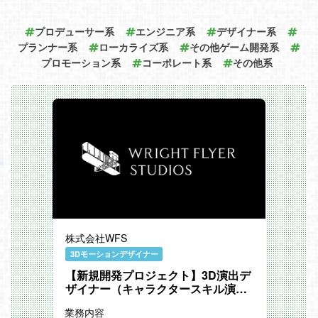
『ウマ娘』「4th EVENT SPECIAL DREA
MERS!! Blu-ray」発売記念！EXTRA STA
GE リポート＆特別インタビュー
プロデューサー系
エンジニア系
デザイナー系
セットリストからステージ演出まで内製！
プランナー系
ローカライズ系
その他ゲーム開発系
制作担当者と振り返る「ウマ娘 プリティ
プロモーション系
ーダービー 5th EVENT ARENA TOUR GO
コーポレート系
その他系
BEYOND -WISH- & -GAZE- 」
株式会社WFS
3Dモーションデザイナー
【新規開発プロジェクト】3D演出デ
ザイナー（キャラクタースキル演
出）
業務内容