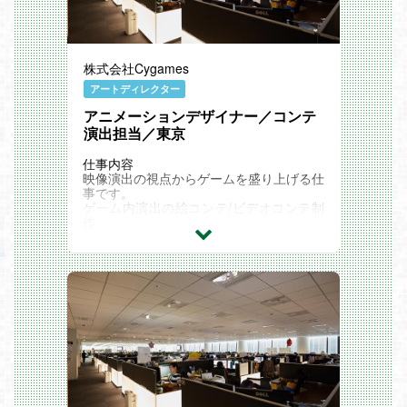
株式会社Cygames
アートディレクター
アニメーションデザイナー／コンテ
演出担当／東京
仕事内容
映像演出の視点からゲームを盛り上げる仕
事です。
ゲーム内演出の絵コンテ/ビデオコンテ制
作
ストーリー演出のレイアウトやカメラワー
クの制作
演出のイメージ、コンセプト提案
関連記事
STAFF VOICE ：『自分も周りも一緒に成
長する。』
Cygames Magazine：
アニメーションデザイナーの仕事とは？わ
かりやすく心地良い演出をするために必要
なこと【サイゲームス仕事百科】
『ウマ娘』制作事例公開！キャラクターの
魅力を引き出すゲーム内映像のコンテづく