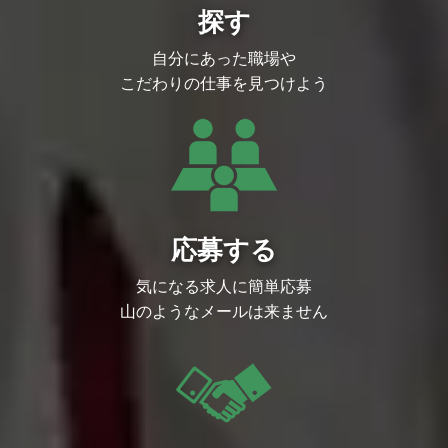
を抱えるサービスの「使いやすさ」を追求
探す
し、数値に基づいた改善サイクルを回すこ
とで、確かな成果と手応えを感じられま
自分にあった職場や
す。
柔軟な働き方： フルリモートやフレック
こだわりの仕事を見つけよう
ス制度を導入しており、自律的にパフォー
マンスを発揮できる環境です。
応募する
気になる求人に簡単応募
山のようなメールは来ません