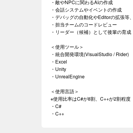
・敵やNPCに関わるAIの作成
・会話システムやイベントの作成
・デバッグの自動化やEditorの拡張
・担当チームのコードレビュー
・リーダー（候補）として後輩の育成
＜使用ツール＞
・統合開発環境(VisualStudio / Rider)
・Excel
・Unity
・UnrealEngine
＜使用言語＞
※使用比率はC#が8割、C++が2割程度
・C#
・C++