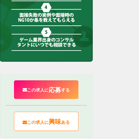
応募
この求人に
する
興味
この求人に
ある