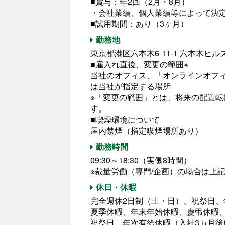
■賞与：年2回（2月・8月）
・会社業績、個人業績等によって決
■試用期間：あり（3ヶ月）
勤務地
東京都港区六本木6-11-1 六本木ヒ
■雇入れ直後、変更の範囲※
当社のオフィス、「オンラインオフ
は当社が指定する場所
※「変更の範囲」とは、将来の配置
す。
■喫煙環境について
屋内禁煙（指定喫煙場所あり）
勤務時間
09:30～18:30（実働8時間）
※裁量労働（専門/企画）の場合は上
休日・休暇
完全週休2日制（土・日）、祝祭日、
夏季休暇、年末年始休暇、慶弔休暇
祝祭日、年次有給休暇（入社3カ月後