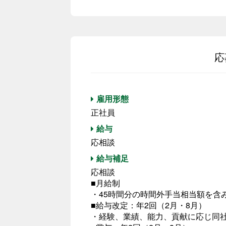
応
雇用形態
正社員
給与
応相談
給与補足
応相談
■月給制
・45時間分の時間外手当相当額を含
■給与改定：年2回（2月・8月）
・経験、業績、能力、貢献に応じ同