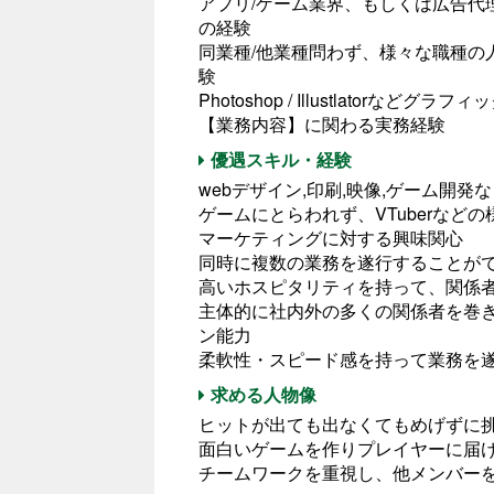
アプリ/ゲーム業界、もしくは広告代
の経験
同業種/他業種問わず、様々な職種の
験
Photoshop / Illustlatorな
【業務内容】に関わる実務経験
優遇スキル・経験
webデザイン,印刷,映像,ゲーム開発
ゲームにとらわれず、VTuberな
マーケティングに対する興味関心
同時に複数の業務を遂行することが
高いホスピタリティを持って、関係
主体的に社内外の多くの関係者を巻
ン能力
柔軟性・スピード感を持って業務を
求める人物像
ヒットが出ても出なくてもめげずに
面白いゲームを作りプレイヤーに届
チームワークを重視し、他メンバー