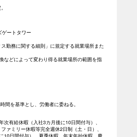
定。
ルズゲートタワー
ィス勤務に関する細則」に規定する就業場所また
転換などによって変わり得る就業場所の範囲を指
記時間を基準とし、労働者に委ねる。
年次有給休暇（入社3カ月後に10日間付与）、
、ファミリー休暇等完全週休2日制（土・日）、
に10日間付与）、夏季休暇、年末年始休暇、慶