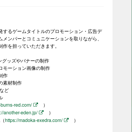
発するゲームタイトルのプロモーション・広告デ
ムメンバーとコミュニケーションを取りながら、
制作を担っていただきます。
ングッズやバナーの制作
ロモーション画像の制作
制作
の素材制作
など
ル
-burns-red.com/
）
://another-eden.jp/
）
a（
https://madoka-exedra.com/
）