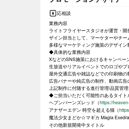
応相談
業務内容
ライトフライヤースタジオが運営・開
ザイン担当として、マーケターやチー
多様なマーケティング施策のデザイン
◆具体的な業務内容
XなどのSNS施策におけるキャンペー
生放送やリアルイベントでのロゴやプ
屋外交通広告や雑誌などでの印刷物の
広告バナーや純広告の制作、動画広告
上記制作に付随する進行管理/品質管理
◆ご担当いただく可能性のあるタイト
ヘブンバーンズレッド（
https://heaven
アナザーエデン 時空を超える猫（
https
魔法少女まどか☆マギカ Magia Exedr
その他新規開発中タイトル