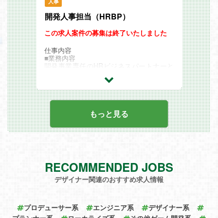
人事
プトに合ったアニメーション制作
その他、上記業務以外にも Web 技術に関
開発人事担当（HRBP）
するスキルアップやノウハウの共有、社内
勉強会の実施なども行います。
この求人案件の募集は終了いたしました
仕事内容
■業務内容
開発事業専任のHRビジネスパートナーと
して各開発の責任者とともに、利益拡大や
生産性向上に向けて、『ヒト』『モノ』
『カネ』を最大活用できる人材管理、人材
開発、・労務・制度設計支援、運用サポー
トなど、あらゆる人事領域における「事業
戦略支援」に従事いただきます。
もっと見る
今回募集のポジションでは事業拡大に伴い
主に以下の領域についてご担当いただきま
す。
①ゲーム事業に即した評価報酬制度等の設
計、運用業務
②組織カルチャーに即したメンバーの状況
RECOMMENDED JOBS
把握、ピープルケア ・タレントマネジメ
ントのファシリテーション
デザイナー関連のおすすめ求人情報
③関係部署と連携した組織開発施策や浸透
施策の推進
④インナーコミュニケーションの推進
■開発人事部のミッション
プロデューサー系
エンジニア系
デザイナー系
カプコンにおける開発人事部とは、人事の
プランナー系
ローカライズ系
その他ゲーム開発系