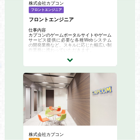
株式会社カプコン
内容
・故障機械の修理（原因特定・部品交換）
フロントエンジニア
・機械故障回避の為のメンテナンス
フロントエンジニア
・ゲーム機の移動に伴う機械の分解・搬
出・搬入・組立作業
仕事内容
カプコンのゲームポータルサイトやゲーム
サービス提供に必要な各種Webシステム
の開発業務など、スキルに応じた幅広い制
作業務に携わっていただきます。
以下のような業務をご担当いただく予定で
す。
・ゲームタイトルと連動したコンテンツ提
供や施策に必要な Web システムの開発・
運用
・オンラインゲームやコンシューマーゲー
ム向けの会員情報管理や課金決済サービス
の開発・運用
・イベントやキャンペーン企画に必要な
Web システムの開発・提供
・Web システム要素の共通化のためのシ
ステム構成の提案、Web サービスのプロ
トタイプ開発
・開発支援、品質向上のための新しい技
術、ソフトウェアの検証・導入
・ユーザー体験を考慮したインタラクティ
株式会社カプコン
ブな要素の立案/制作
・ゲームの世界観やプロジェクトのコンセ