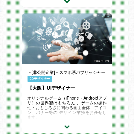
きていく" ことのできるメタバースの世界
の実現を目指して、スマホ向けメタバース
「REALITY」を運営しています。
「REALITY」は海外ユーザーの割合が8
0%を占めていて、日本発のメタバースサ
ービスとして業界をリードしていく貴重な
経験を積めるなど、キャリアアップや成長
につながる機会が豊富です。
仕事内容
アバターが身に着ける衣装やアイテム類を
制作・監修・実装しREALITYアバターア
セットのビジュアルを担保するお仕事で
す。
◆業務内容
・委託先制作物の監修
－[非公開企業]－スマホ系パブリッシャー
・衣装やアイテムの制作
・アセットの実装
2Dデザイナー
＜月のアサイン目安＞※状況により変動あ
【大阪】UIデザイナー
り
・3DアイテムFB業務：5～6点
・Unity組み込み業務：3～4点
オリジナルゲーム（iPhone・Androidアプ
応募要件
リ）の世界観はもちろん 、ゲームの操作
◆必須のスキル／経験
性・おもしろさに関わる画面全体、アイコ
・ゲーム業界・CG映像業界で5年以上を
ン、バナー等の デザイン業務をお任せし
目安にMaya/Photoshopを使用したハイポ
ます。
リ3Dキャラクターの衣装制作経験がある
方
ディレクターやプランナー、イラストレー
・服飾の揺れもの設定経験がある方
ター、Flashデザイナー、PGなどと連携し