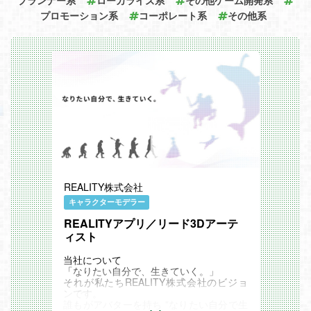
総合的なプロフェッショナルであると同時
プロモーション系
コーポレート系
その他系
に、人材開発と組織開発の両面からゲーム
開発環境の成長に寄与できるビジネスパー
トナーであることをミッションとしていま
す。
担当する開発事業のフェーズに合わせて役
割や責任範囲が変わり、画一化されたオペ
レーションだけでは、ゲーム、デジタル市
場のような常に変化するビジネス課題に向
き合うことはできないため、その変化に対
応できるスピード、フットワーク、柔軟性
を最重要素質としています。
■当ポジションのやりがいや面白さ
経営の伝えたいメッセージとそれを受け止
める従業員との間に立ち、潜在的なチャン
スやリスクの把握に努め、CHOと適切な
連携を図ることにより成長戦略の一旦を担
REALITY株式会社
う重要なポジションです。
キャラクターモデラー
REALITYアプリ／リード3Dアーテ
ィスト
当社について
「なりたい自分で、生きていく。」
それが私たちREALITY株式会社のビジョ
ンです。
誰もがアバターを持ち "なりたい自分で生