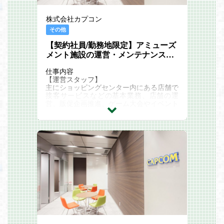
株式会社カプコン
その他
【契約社員/勤務地限定】アミューズ
メント施設の運営・メンテナンスス
タッフ
仕事内容
【運営スタッフ】
主にショッピングセンター内にある店舗で
接客サービスなどの基本業務、店舗の運
営、販促企画推進、ゲーム大会やイベント
の企画など、
店舗運営に関わる総合的なマネジメント業
務をお願いいたします。
■運営の具体的な仕事内容
・接客サービス、清掃業務等の基本業務
・パート・アルバイトスタッフの採用、教
育
・店舗の運営、販促企画の推進
・売上・経費管理
・営業データ管理・分析
等、店舗マネジメント業務全般。
【機械修理・メンテナンススタッフ】
店舗に設置されているゲーム機の修理・メ
ンテナンスを行っていただきます。
■機械修理・メンテナンスの具体的な仕事