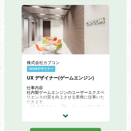
・委託会社と連携し3Dアセットの監修経
て、オリジナルゲームを作成。
験がある方
ユーザー目線に立って、ゲーム画面全体の
・複数名規模のチームを率いたリード経験
デザインはもちろん、視認性や操作性を意
がある方
識したボタン・バナー等の配置・デザイン
※ポートフォリオにおけるキャラクター系
を行います。
作品は可能な限りトポロジーが見える状態
でご提出下さい
・ゲームの世界観構築
◆望ましいスキル／経験
・ボタン、バナー、アイコン等の画像制作
・委託先制作物の監修経験
や画像加工
・複数名規模のチームを率いたリード経験
・ゲーム全体のグラフィックデザイン作成
・ゲームエンジンを使用しての揺れもの設
・UI／UXのデザイン
定経験
・プロジェクトリーダーとのやりとり
◆求める人物像
・外注のクオリティー管理
株式会社カプコン
・3Dでビジュアルを魅力的に仕上げる事
にこだわりがある方
UI/UXデザイナー
・主体性があり、課題解決のために冷静に
対応出来る方
UX デザイナー(ゲームエンジン)
・チームワークにおける円滑なコミュニケ
ーションが可能な方
仕事内容
開発環境
社内製ゲームエンジンのユーザーエクスペ
Maya,Unity,Photoshop,GitHub,Sourcetree
リエンスの質を向上させる業務に従事いた
その他
だきます。
REALITY株式会社（グリー100%子会社）
・UI デザイナー、TA、エンジニアと共に
代表取締役社長 荒木 英士（グリー株式会
プロダクションのワークフローを調査し、
社 取締役 上級執行役員）
改善可能な領域を見つけ、社内製エンジン
-事業内容
のユーザーエクスペリエンスについての
・スマホ向けメタバース「REALITY」の
問題を解決していくリサーチャー業務
開発・運営（BtoC事業）
・アイデア、問題の解決方法、デザインの