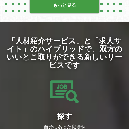
・Web3事業（Play-and-Earnゲームの開
方向性に関して、モックアップやワイヤー
もっと見る
発）
フレームを作成しながら議論を進めるデザ
イン業務
・ユーザーテストやフィードバックに関し
ての会議、情報共有を指揮し、デザインの
方向性に関しての情報を提供するリーディ
ング業務
「人材紹介サービス」と「求人サ
イト」のハイブリッドで、
双方の
いいとこ取りができる新しいサー
ビスです
探す
自分にあった職場や