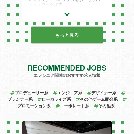
-カメラワーク作成
-モーションキャプチャデータの編集・加
工
［使用ツール］
Maya(3dsMax)/Photoshop/ZBrush/Unreal
Engine4/Unity/その他
もっと見る
RECOMMENDED JOBS
エンジニア関連のおすすめ求人情報
プロデューサー系
エンジニア系
デザイナー系
プランナー系
ローカライズ系
その他ゲーム開発系
プロモーション系
コーポレート系
その他系