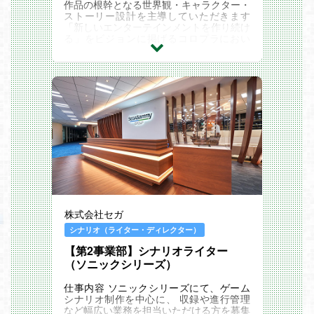
作品の根幹となる世界観・キャラクター・
ストーリー設計を主導していただきます
「新しいエンターテインメントを作り続け
る」をビジョンに掲げるコロプラにおい
て、シナリオ・コンセプトメイキングは最
も重要な要素...
株式会社セガ
シナリオ（ライター・ディレクター）
【第2事業部】シナリオライター
（ソニックシリーズ）
仕事内容 ソニックシリーズにて、ゲーム
シナリオ制作を中心に、 収録や進行管理
など幅広い業務を担当いただける方を募集