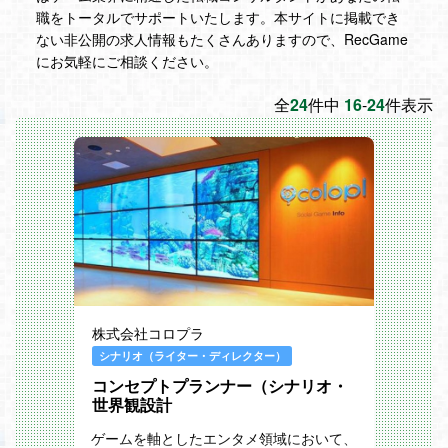
職をトータルでサポートいたします。本サイトに掲載でき
ない非公開の求人情報もたくさんありますので、RecGame
にお気軽にご相談ください。
全
24
件中
16
-
24
件表示
株式会社コロプラ
シナリオ（ライター・ディレクター）
コンセプトプランナー（シナリオ・
世界観設計
ゲームを軸としたエンタメ領域において、