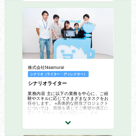
に必要な様々...
株式会社f4samurai
シナリオ（ライター・ディレクター）
シナリオライター
業務内容 主に以下の業務を中心に、ご経
験やスキルに応じてさまざまなタスクをお
任せします。 ※具体的な担当プロジェクト
については、面接を通じてご希望や適正に
応じて アサイン先を決定いたします。 ・
シナリオ執筆およびリテイク対応（新規・
運用タイト...