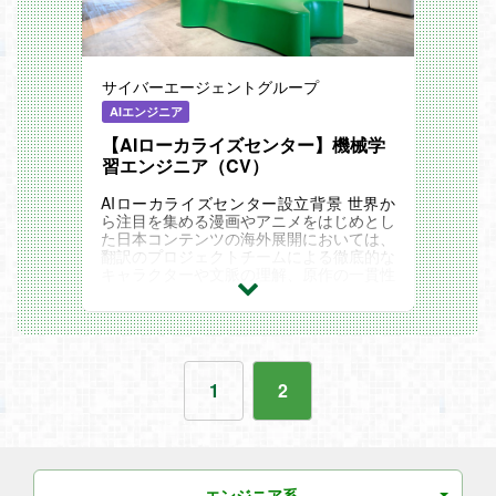
サイバーエージェントグループ
AIエンジニア
【AIローカライズセンター】機械学
習エンジニア（CV）
AIローカライズセンター設立背景 世界か
ら注目を集める漫画やアニメをはじめとし
た日本コンテンツの海外展開においては、
翻訳のプロジェクトチームによる徹底的な
キャラクターや文脈の理解、原作の一貫性
を担保するためのルール制定、写植作業者
（レタラー...
1
2
エンジニア系