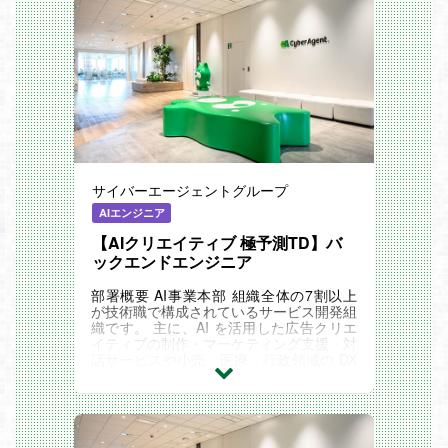
サイバーエージェントグループ
AIエンジニア
【AIクリエイティブ 極予測TD】バ
ックエンドエンジニア
部署概要 AI事業本部 組織全体の7割以上
が技術職で構成されているサービス開発組
織です。 主に、AI を活用した広告クリエ
イティブの制作・マーケティング支援・対
話サービスや小売・医療・行政領域の DX
支援サービスなど、 デジタルマーケティ
ング分野を...