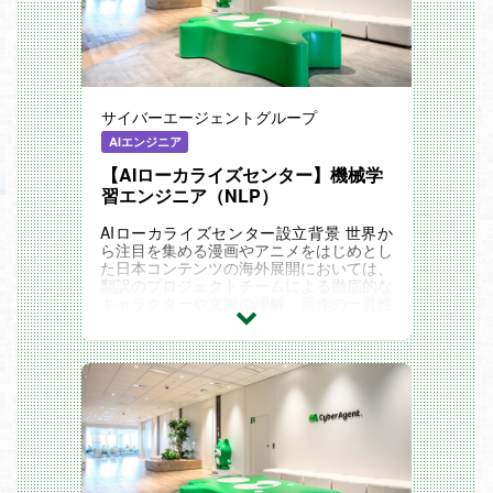
サイバーエージェントグループ
AIエンジニア
【AIローカライズセンター】機械学
習エンジニア（NLP）
AIローカライズセンター設立背景 世界か
ら注目を集める漫画やアニメをはじめとし
た日本コンテンツの海外展開においては、
翻訳のプロジェクトチームによる徹底的な
キャラクターや文脈の理解、原作の一貫性
を担保するためのルール制定、写植作業者
（レタラー...