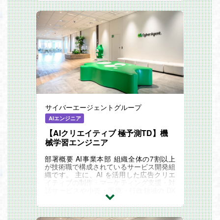
サイバーエージェントグループ
AIエンジニア
【AIクリエイティブ 極予測TD】機
械学習エンジニア
部署概要 AI事業本部 組織全体の7割以上
が技術職で構成されているサービス開発組
織です。 主に、AI を活用した広告クリエ
イティブの制作・マーケティング支援・対
話サービスや小売・医療・行政領域の DX
支援サービスなど、 デジタルマーケティ
ング分野を...