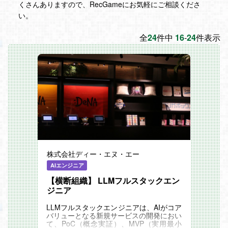
くさんありますので、RecGameにお気軽にご相談くださ
い。
全
24
件中
16
-
24
件表示
株式会社ディー・エヌ・エー
AIエンジニア
【横断組織】 LLMフルスタックエン
ジニア
LLMフルスタックエンジニアは、AIがコア
バリューとなる新規サービスの開発におい
て、PoC（概念実証）、MVP（実用最小