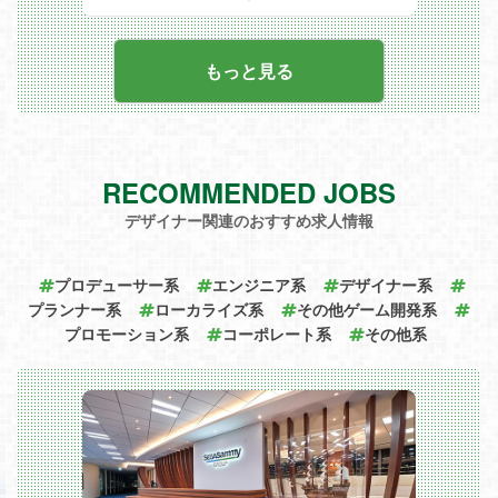
当社は子育て中の社員も多く活躍している
決裁者へのプレゼンテーション・資料作
す。人々の活動領域や意思決定は、リアル
スタートアップで、柔軟な働き方が可能で
成、および契約交渉・合意形成を牽引。
とバーチャルの垣根を超えて拡張されてい
す。例えば：
事業開発・FB
くことになります。
- フレックスタイム制（コアタイム10:00
受注後のプロジェクトオーナーを、ディレ
当社では、こうした未来を見据えて「あら
もっと見る
～16:00）導入
クターに連携しスムーズな制作進行への橋
ゆるヒト・モノ・技術をつなげる共創空間
- 週2日のリモートワーク（在宅勤務）可
渡しをする。
のOSをつくる」というVisionのもと、メ
能
現場のニーズを開発・マネージャーへ還元
タバース/デジタルツイン/リアルタイム3
- 男女問わず産休・育休の取得実績あり
し、新機能開発やプロダクト改善を推進。
D/ロボティクス/バーチャルAIエージェン
?ポジションの魅力は？
【具体的なプロジェクト例】
トといった最先端技術の研究・開発を行
- 最先端イノベーションへの挑戦
産業DX：製造業・建築現場におけるデジ
い、プラットフォームとして提供していま
世の中にまだ答えのない課題に対し、アー
タルツインを活用したデザインレビューや
RECOMMENDED JOBS
す。
リーアダプターである大手企業とともに、
施設管理や技術継承
製造業・建設業を中心としたエンタープラ
革新的プロジェクトを仕掛ける経験ができ
教育：あらゆる年代の探究学習やプログラ
デザイナー関連のおすすめ求人情報
イズ企業の課題を起点に、テクノロジーを
ます。
ミング教材としての教育ツール、バーチャ
活用した新しい価値創出を行う課題解決型
- 営業＋αの成長機会
ルキャンパス
の事業開発、およびソリューションセール
単なる「モノ売り」ではなく、顧客接点を
自治体：地方創生・観光PR施策
スを推進しています。
プロデューサー系
エンジニア系
デザイナー系
活かして現場の声を吸い上げ、社内外のキ
コミュニケーション：MZ世代向けのコミ
近年は製造、建築、不動産、教育、自治体
ーパーソン（開発・クリエイティブ部門や
ュニケーションコンテンツ及びプロモーシ
プランナー系
ローカライズ系
その他ゲーム開発系
など幅広い分野で「実利を伴うDXツー
経営陣など）を巻き込みながらプロダクト
ョン
プロモーション系
ル」として活用が進んでいます。
コーポレート系
その他系
改善や新機能開発をリードする役割が求め
※現場プランナーの生の声については、
本ポジションでは、当社の持つ技術を武器
られます。営業スキルに加えPMや事業開
「プランナーの仕事を徹底解剖！現場のリ
に、顧客のビジネスを構造化し、企画立案
発の視点が養われます。
アルな話を聞いてみた」もぜひご覧くださ
から提案、受注、プロダクトへのフィード
- キャリアパスの広がり
い。
バックまでを一貫して担い、次世代の事
今後組織拡大に伴いチームも大きくなって
?働き方について
業・価値創出を具体化していく役割をお任
いくため、実績次第ではより大きな役割や
当社は子育て中の社員も多く活躍している
せします。
ポジションにステップアップするチャンス
スタートアップで、柔軟な働き方が可能で
業務内容
があります。将来的にマネージャーや事業
す。例えば：
顧客のビジネス課題に対し、先端技術を駆
責任者といったキャリアを自ら切り拓いて
フレックスタイム制（コアタイム10:00～
使した解決策の提示からプロジェクト完遂