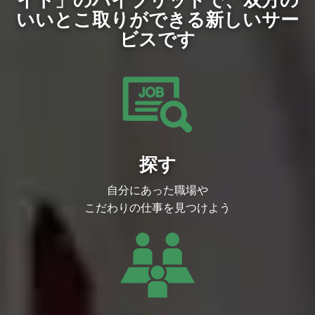
推進し、組織全体の「ユーザー視点」を強
化する役割が期待されます。
いいとこ取りができる新しいサー
採用背景
ビスです
当社は事業拡大に伴い、サービス改善から
新規事業開発まで、UXリサーチへの社内
需要が急増しているフェーズにあります。
現状の依頼ベースの対応から脱却し、リサ
ーチチーム主導で課題を発見し、事業への
提案をより積極的に行える体制への進化を
目指しています。そのため、単に調査を行
うだけでなく、得られたインサイトを確実
に事業成果（CVR改善や離脱率低下な
ど）へと結びつけ、同時に後進の育成やチ
ームマネジメントを担っていただける、経
探す
験豊富なリーダー候補を募集することとな
りました。
業務内容
自分にあった職場や
自社サービスのユーザー体験向上に向けた
リサーチ業務全般（ユーザビリティテス
こだわりの仕事を見つけよう
ト、インタビュー、アンケート、エスノグ
ラフィ調査など）
リサーチ結果に基づく、ペルソナ、カスタ
マージャーニーマップ等のアウトプット作
成およびワークショップのファシリテーシ
ョン
新規事業の立ち上げおよび既存事業拡大に
おけるリサーチ伴走（受容性テスト、アイ
デア創出等）