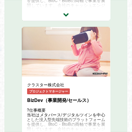
を提供し、BtoC・BtoBの両軸で事業を展
開しています。会社のキャッシュエンジ
ン・中核を担うBtoB事業では、エンター
プライズ企業の課題を起点に、テクノロジ
ーを活用した新しい価値創出を行う課題解
決型の事業開発およびソリューションセー
ルスを推進しています。
近年、メタバースは単なるエンタメ用途を
超え、製造・建築・不動産・教育・自治体
など、幅広い領域で「実利を伴うDXツー
ル」として活用が進んでいます。
本ポジションでは、メタバース/デジタル
ツイン/生成AI/リアルタイム3D技術を武器
に、顧客のビジネスを構造化し、企画立案
から提案、受注、プロダクトへのフィード
バックまでを一貫して担います。
?業務内容
顧客のビジネス課題に対し、先端技術を駆
クラスター株式会社
使した解決策の提示からプロジェクト完遂
までをリードします。
プロジェクトマネージャー
- 戦略提案
- ナショナルクライアントへの新規開拓お
BizDev（事業開発/セールス）
よび深耕。
- メタバース/XR活用のROI・実現可能性
?仕事概要
を整理し、コンサルティング視点で企画を
当社はメタバース/デジタルツインを中心
立案。
とした没入型先端技術のプラットフォーム
- プロジェクト推進
を提供し、BtoC・BtoBの両軸で事業を展
- 社内のディレクター・CG・テクニカル
開しています。会社のキャッシュエンジ