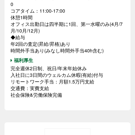
0
コアタイム：11:00-17:00
休憩1時間
オフィス出勤日は四半期に1回、第一水曜のみ(4月/7
月/10月/12月)
◆給与
年2回の査定(昇給/昇格)あり
時間外手当あり(みなし時間外手当40h含む)
福利厚生
完全週休2日制、祝日/年末年始休み
入社日に3日間のウェルカム休暇(有給)付与
リモートワーク手当：月額1.5万円支給
交通費：実費支給
社会保険&労働保険完備