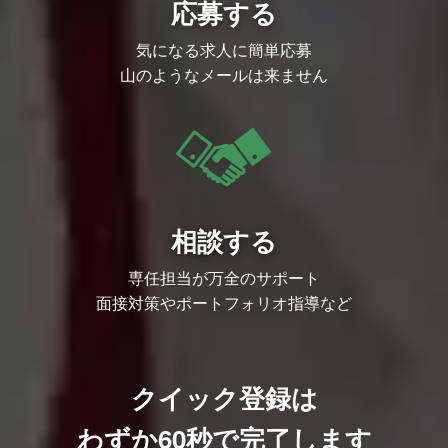
UXリサーチチームのマネジメント業務お
応募する
よびメンバーのスキル育成
全社的なUXD/HCDプロセスの啓蒙と浸透
気になる求人に簡単応募
活動
このポジションの魅力
山のようなメールは来ません
大規模サービスへのダイレクトな貢献：
会員数1,300万人超の「DLsite」など、大
規模サービスの重要ページ改善に直結する
リサーチを担当し、自身の仕事がどうユー
ザー体験を変えたかを実感できます。
ハイブリッドなスキル習得： 定性調査の
専門性に加え、GA4やBigQuery、Looker
などを活用した定量分析スキルも習得可能
な環境で、定性・定量の両軸で活躍できる
市場価値の高いリサーチャーを目指せま
相談する
す。
幅広いリサーチ領域： 既存サービスのUI
改善から、新規事業の0→1フェーズにお
専任担当が万全のサポート
ける受容性検証、音声コンテンツの没入調
面接対策やポートフォリオ指導など
査など、多岐にわたるリサーチ手法と領域
に挑戦できます。
クイック登録は
わずか60秒で完了します