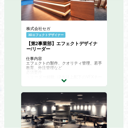
いくことも可能です。
16:00）導入
までをリードします。
▼[会社説明資料](https://speakerdeck.co
週2日のリモートワーク（在宅勤務）可能
戦略提案
m/clusterinc/we-are-hiring)
男女問わず産休・育休の取得実績あり
ナショナルクライアントへの新規開拓およ
※会社全体に関する詳細はぜひ資料をご覧
?ポジションの魅力は？
び深耕。
ください
最先端イノベーションへの挑戦
メタバース/XR活用のROI・実現可能性を
世の中にまだ答えのない課題に対し、アー
整理し、コンサルティング視点で企画を立
株式会社セガ
リーアダプターである大手企業とともに、
案。
革新的プロジェクトを仕掛ける経験ができ
プロジェクト推進
3Dエフェクトデザイナー
ます。
社内のディレクター・CG・テクニカルア
営業＋αの成長機会
【第2事業部】エフェクトデザイナ
ーティストと連携し、体験設計や概算費用
単なる「モノ売り」ではなく、顧客接点を
ー/リーダー
を設計。
活かして現場の声を吸い上げ、社内外のキ
決裁者へのプレゼンテーション・資料作
ーパーソン（開発・クリエイティブ部門や
成、および契約交渉・合意形成を牽引。
仕事内容
経営陣など）を巻き込みながらプロダクト
事業開発・FB
エフェクトの製作、クオリティ管理、若手
改善や新機能開発をリードする役割が求め
受注後のプロジェクトオーナーを、ディレ
教育、外注管理など
られます。営業スキルに加えPMや事業開
クターに連携しスムーズな制作進行への橋
必須要件
発の視点が養われます。
渡しをする。
・リーダー経験（2名以上配下のVFXチー
キャリアパスの広がり
現場のニーズを開発・マネージャーへ還元
ム）
今後組織拡大に伴いチームも大きくなって
し、新機能開発やプロダクト改善を推進。
・UnrealEngineでの開発経験
いくため、実績次第ではより大きな役割や
【具体的なプロジェクト例】
・PS5、Switch2など主要コンシューマタ
ポジションにステップアップするチャンス
産業DX：製造業・建築現場におけるデジ
イトル（PC版含）
があります。将来的にマネージャーや事業
タルツインを活用したデザインレビューや
・Houdini使用経験
責任者といったキャリアを自ら切り拓いて
施設管理や技術継承
歓迎スキル
いくことも可能です。
※プロジェクトに関する事例集について
・最適化作業経験
▼会社説明資料
は、「クラスター、デジタルツイン・フィ
・後輩や若手の育成、指導経験
※会社全体に関する詳細はぜひ資料をご覧
ジカルAI・調査の3領域に本格参入。」も
雇用形態
ください
ぜひご覧ください。
正社員
働き方について
※ご経験やスキルに応じ、契約社員での提