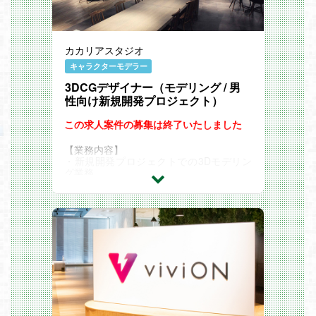
当社は子育て中の社員も多く活躍している
示となる場合がございます。
スタートアップで、柔軟な働き方が可能で
す。例えば：
フレックスタイム制（コアタイム10:00～
カカリアスタジオ
16:00）導入
週2日のリモートワーク（在宅勤務）可能
キャラクターモデラー
男女問わず産休・育休の取得実績あり
3DCGデザイナー（モデリング / 男
ポジションの魅力は？
最先端イノベーションへの挑戦
性向け新規開発プロジェクト）
世の中にまだ答えのない課題に対し、アー
リーアダプターである大手企業とともに、
この求人案件の募集は終了いたしました
革新的プロジェクトを仕掛ける経験ができ
ます。
【業務内容】
営業＋αの成長機会
・新規開発プロジェクトでの3Dモデリン
単なる「モノ売り」ではなく、顧客接点を
グ業務
活かして現場の声を吸い上げ、社内外のキ
・新規開発プロジェクトでのディレクショ
ーパーソン（開発・クリエイティブ部門や
ン業務（進行管理、品質管理、監修業務
経営陣など）を巻き込みながらプロダクト
等）
改善や新機能開発をリードする役割が求め
Happy Elements では、現在開発中の新規
られます。営業スキルに加えPMや事業開
プロジェクトで活躍いただける3DCGデザ
発の視点が養われます。
イナーを求めています。
キャリアパスの広がり
他のゲームにはない新しい体験を私たちと
今後組織拡大に伴いチームも大きくなって
一緒に作りませんか。
いくため、実績次第ではより大きな役割や
「面白いゲームを作りたい」とお考えの
ポジションにステップアップするチャンス
方、「新しい挑戦に飛び込んでみたい」と
があります。将来的にマネージャーや事業
感じている方からのご応募をお待ちしてい
責任者といったキャリアを自ら切り拓いて
ます。
いくことも可能です。