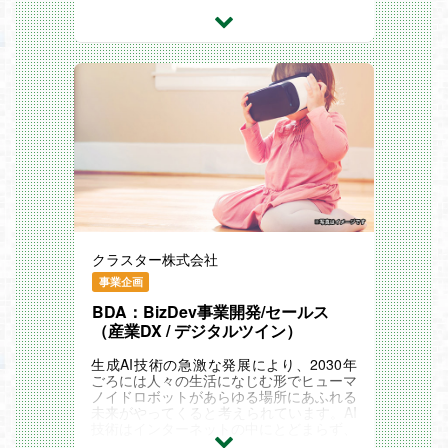
アーティストと連携し、体験設計や概算費
ン・中核を担うBtoB事業では、エンター
用を設計。
プライズ企業の課題を起点に、テクノロジ
- 決裁者へのプレゼンテーション・資料作
ーを活用した新しい価値創出を行う課題解
成、および契約交渉・合意形成を牽引。
決型の事業開発およびソリューションセー
- 事業開発・FB
ルスを推進しています。
- 受注後のプロジェクトオーナーを、ディ
近年、メタバースは単なるエンタメ用途を
レクターに連携しスムーズな制作進行への
超え、製造・建築・不動産・教育・自治体
橋渡しをする。
など、幅広い領域で「実利を伴うDXツー
- 現場のニーズを開発・マネージャーへ還
ル」として活用が進んでいます。
元し、新機能開発やプロダクト改善を推
本ポジションでは、メタバース/デジタル
進。
ツイン/生成AI/リアルタイム3D技術を武器
【具体的なプロジェクト例】
に、顧客のビジネスを構造化し、企画立案
- 産業DX：製造業・建築現場におけるデジ
から提案、受注、プロダクトへのフィード
タルツインを活用したデザインレビューや
バックまでを一貫して担います。
施設管理や技術継承
?業務内容
- 教育：あらゆる年代の探究学習やプログ
顧客のビジネス課題に対し、先端技術を駆
ラミング教材としての教育ツール、バーチ
クラスター株式会社
使した解決策の提示からプロジェクト完遂
ャルキャンパス
までをリードします。
事業企画
- 自治体：地方創生・観光PR施策
戦略提案
- コミュニケーション：MZ世代向けのコ
ナショナルクライアントへの新規開拓およ
BDA：BizDev事業開発/セールス
ミュニケーションコンテンツ及びプロモー
び深耕。
（産業DX / デジタルツイン）
ション
メタバース/XR活用のROI・実現可能性を
※現場プランナーの生の声については、
整理し、コンサルティング視点で企画を立
生成AI技術の急激な発展により、2030年
[「プランナーの仕事を徹底解剖！現場の
案。
ごろには人々の生活になじむ形でヒューマ
リアルな話を聞いてみた」](https://note.c
プロジェクト推進
ノイドロボットがあらゆる場所にあふれる
om/cluster_official/n/n744eab7ee4b3)も
社内のディレクター・CG・テクニカルア
未来がやってくると考えられています。AI
ぜひご覧ください。
ーティストと連携し、体験設計や概算費用
技術はインターネットの中にとどまらず、
?働き方について
を設計。
フィジカルAIとして現実世界に染み出しま