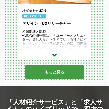
※こちらの求人は、男性向け新規開発プロ
▼会社説明資料
ジェクトにおいて、実際にキャラクターモ
※会社全体に関する詳細はぜひ資料をご覧
デル制作を行っていただきます。
株式会社viviON
ください
関連記事
【2次元とリアル 『2.5次元』の中での割
UI/UXデザイナー
合をどこまで寄せるか】
デザイン｜UXリサーチャー
https://note.com/happyelements/n/nc5ab9
5577a38
所属部署と職種
※外部リンク
viviONの開発部は、「ユーザーとクリエイ
ターが楽しみながら生きていける社会にす
る」というパーパス達成のために、国内最
大級の二次元コンテンツサービス「DLsit
e」をはじめとする全サービスの体験価値
を最大化することをミッションとしていま
す。ユーザーの声と行動データを科学し、
サービス改善や新規事業の成功確度を高め
る役割を担っています。
【UXリサーチャー（リーダー候補）】
もっと見る
は、開発部内のUXリサーチチームにて、
定性・定量の両面からユーザーインサイト
を導き出し、事業成長を牽引するポジショ
ンです。1,300万人を超えるユーザー基盤
を持つ「DLsite」の改善や新規事業の立ち
上げにおいて、調査企画から仮説検証、施
策提言までを一貫してリードしていただき
「人材紹介サービス」と「求人サ
ます。また、リーダー候補としてメンバー
の育成やUXD/HCDプロセスの社内浸透を
イト」のハイブリッドで、
双方の