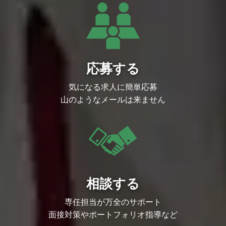
・サイバーエージェントゲーム事業が持つ
約5,000名規模の国内最大級の開発体制と
高度な運用ノウハウを生かし、長期的にト
ップ30を維持できるヒットタイトルの創
出に取り組んでいます。
・グループ横断での人材最適配置と技術力
の集約や、プロジェクトを横断した技術組
織の拡充により、開発スピードと品質を高
応募する
めながらIP価値の最大化と継続的な成長を
実現していきます。
気になる求人に簡単応募
▼組織カルチャー
山のようなメールは来ません
・組織のモチベーション維持と優秀な人材
の定着を重要な経営テーマとして位置付
け、長期的に活躍できる環境づくりに注力
しています。
・チームの枠を越えて意見を出し合い、主
体的に行動するメンバーが多く、自律的に
価値創出を行うカルチャーが根付いていま
す。
・クリエイターやエンジニア一人ひとりが
メディアやSNSに発信することで、個のブ
相談する
ランド力を上げ、個と組織が相乗効果で成
長できる環境があります。（副業可）
・「人のやる気への投資」というカルチャ
専任担当が万全のサポート
ーが根付いており、新卒中途や入社年次に
面接対策やポートフォリオ指導など
かかわらず、大きな裁量を持ってチャレン
ジできる環境です。