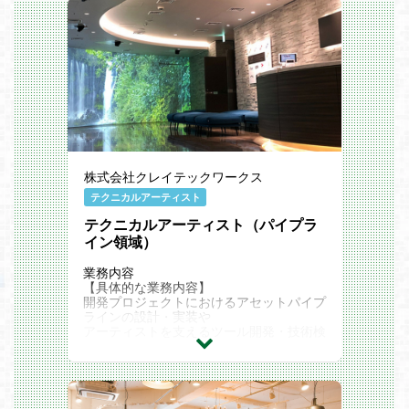
任せできるリードクラスの方を求めており
ます。
【この仕事の⾯⽩み】
世界に通用するタイトル開発に携わること
ができます。
ご⾃⾝の経験を活かし「世界を震撼させ
る」という気持ちをお持ち、ハイクオリテ
ィのゲームを一緒に創ってくださる仲間を
募集しております。
【特徴】
株式会社クレイテックワークス
・ 小規模な会社ながら、世界規模で売れ
る自社IPタイトルを所有しています。自社
テクニカルアーティスト
タイトルのおかげで安定した収入を得ら
れ、大きな事業資金をもとに、「本当に面
テクニカルアーティスト（パイプラ
白いゲームを作る」ことに集中できる環境
イン領域）
を提供できます。
・ 社員は「少数精鋭」という言葉がぴっ
業務内容
たり当てはまります。社員数は少ないです
【具体的な業務内容】
が、いずれも大手企業の第一線で活躍でき
開発プロジェクトにおけるアセットパイプ
る実力を持っています。
ラインの設計・実装や
アーティストを支えるツール開発・技術検
【使用ツール・言語】
証を担当していただきます。
・Unreal Engin5
現場のアーティストがよりクリエイティブ
・Maya
に集中できる環境を整え
チーム全体の開発効率と表現力向上を支え
る重要な役割です。