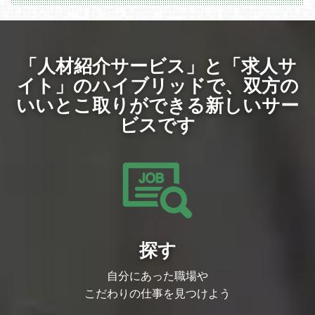
作経験
・オリジナルグッズやプロモーション関連
背景制作における業務効率化・自動化の経
のデザイン制作
験
※ 過去に作成された作品・ポートフォリオ
キャラクター開発におけるシェーダー開発
のご提出をお願いしております。
やLookDev経験
「人材紹介サービス」と「求人サ
パイプライン整備やチーム開発における技
募集背景
術リーダーシップの発揮経験
ゲーム展開のみならずグッズなど多角的に
イト」のハイブリッドで、
双方の
本ポジションの魅力
展開する方針のため、増員募集
技術でクリエイティブを支える“裏方の主
いいとこ取りができる新しいサー
役”として
▼事業戦略
ビスです
開発全体のクオリティ向上に貢献できま
・「世界震撼」をビジョンに、オリジナル
す。
IPと有力IPの両軸で技術力・運用力・変化
新技術の導入検証にも関わり、最先端の制
対応力を生かした大型タイトルを継続的に
作フローを自ら構築できる自由度があるた
創出し、収益性と成長性を両立したバラン
め
スの取れたポートフォリオを構築しながら
デザイナー・エンジニア両面の理解を深め
グローバル展開を加速していきます。
ることで
・「グローバル展開前提の超大型IPゲーム
テクニカルアーティストとして市場価値の
開発」を中核に、「コンシューマーゲーム
高いスキルを磨くことができます。
開発」「新規オリジナルIP創出」「インデ
必要書類
ィーゲーム開発」まで、企画初期段階から
履歴書・職務経歴書（形式：PDF）
運用・海外展開まで一気通貫で関われる多
ポートフォリオは任意提出となりますが、
探す
様なプロジェクトが進行しており、幅広い
ご自身が担当された領域や実績を
開発領域で挑戦いただける環境です。
職務経歴書などで分かりやすくまとめてい
・「ヒットさせるために何が必要か」を徹
自分にあった職場や
ただけると、選考をスムーズに進めること
底的に追求し、単にIPを消費するのではな
ができます。
く、プロダクトを通じてIP自体の価値を最
こだわりの仕事を見つけよう
大化し、ファン層を拡大できるようなもの
づくりを目指しています。