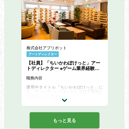
・DCCツール（主にMaya）～ゲームラン
タイム間のアセットパイプライン構築・整
備
・社内およびプロジェクト全体の作業効率
を高める開発環境の改善・最適化
・Mayaを中心としたDCCツール向けスク
リプト／プラグインの開発・運用
・新技術の検証・導入による開発フローの
改善・自動化推進
※エンジニアとデザイナーの橋渡し役とし
株式会社アプリボット
て、技術と表現の両面から制作を支援いた
だきます
アートディレクター
【想定ポジション】
【社員】「ちいかわぽけっと」アー
将来的には新規コンシューマゲーム開発プ
ロジェクトを主軸にご担当いただく予定で
トディレクター ※ゲーム業界経験不
す。
問
社内状況に応じてスマートフォン運用案件
職務内容
や
その他のゲーム開発プロジェクトへ配属さ
運用中タイトル「ちいかわぽけっと」に
れる可能性もございます。
て、アートディレクターとして以下業務を
必須経験・スキル
ご担当いただきます。
UnrealEngineを使用した開発実務経験
Mayaを使用した制作実務経験（1年以
▼業務詳細
上）
・キャラクター、衣装、武器、モンスター
Pythonによるツール／プラグイン開発実
など、必要とされるデザイン業務全般のデ
務経験（3年以上）
ィレクション
もっと見る
歓迎経験・スキル
・開発初期のアート設計やコンセプト設計
リギングやセットアップに関する知識・制
を通した世界観の構築