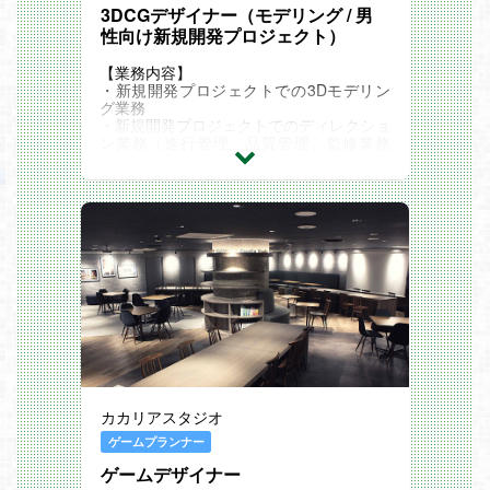
3DCGデザイナー（モデリング / 男
る結果に導けるよう、代理店マネジメント
が求められます。
性向け新規開発プロジェクト）
【業務内容】
・新規開発プロジェクトでの3Dモデリン
グ業務
・新規開発プロジェクトでのディレクショ
ン業務（進行管理、品質管理、監修業務
等）
Happy Elements では、現在開発中の新規
プロジェクトで活躍いただける3DCGデザ
イナーを求めています。
他のゲームにはない新しい体験を私たちと
一緒に作りませんか。
「面白いゲームを作りたい」とお考えの
方、「新しい挑戦に飛び込んでみたい」と
感じている方からのご応募をお待ちしてい
ます。
※こちらの求人は、男性向け新規開発プロ
ジェクトにおいて、実際にキャラクターモ
デル制作を行っていただきます。
関連記事
【2次元とリアル 『2.5次元』の中での割
カカリアスタジオ
合をどこまで寄せるか】
https://note.com/happyelements/n/nc5ab9
ゲームプランナー
5577a38
ゲームデザイナー
※外部リンク