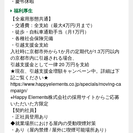
・慶弔休暇
福利厚生
【全雇用形態共通】
・交通費：全支給（最大4万円/月まで）
・徒歩・自転車通勤手当（月1万円）
・各種社会保険完備
・引越支援金支給
入社時に京都市外から1か月の定期代が1.3万円以内
の京都市内に引越される場合、
引越支援金として一律 20 万円を支給
★現在、引越支援金増額キャンペーン中。詳細は下
記ご覧ください★
https://www.happyelements.co.jp/specials/moving-ca
mpaign/
※Happy Elements株式会社の採用サイトからご応募
いただいた方限定
【契約社員】
・正社員登用あり
◆就業場所における屋内の受動喫煙対策
・あり（屋内禁煙 / 屋外に喫煙可能場所あり）