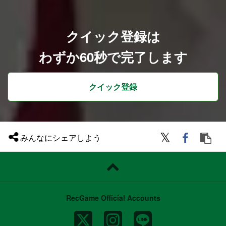
・現状維持にとどまらず新たな挑戦を歓迎
し、事業成長と個人の成長を相互に加速さ
せるカルチャーがあります。
クイック登録は
▼開発環境
・クリエイティブのクオリティを高めるた
わずか60秒で完了します
め、ご希望に応じて最適なゲーム開発環境
に必要な機材を手配するなど、クリエイタ
ー一人ひとりに対するインプットへの投資
を惜しみません。（例：機材等の開発環
クイック登録
境、勉強会参加にかかる費用、R&D等の
技術投資等）
・2019年に移転したオフィス「Abema To
wers」（渋谷）では、社員食堂やカフ
ェ、リラクゼーションスペースの設置な
ど、従業員が快適に業務に取り組める環境
をご用意しております。
みんなにシェアしよう
・プロジェクトごとのマイルストンに応じ
た有給奨励日や、目標達成度に応じた社員
旅行などリフレッシュを兼ねた福利厚生も
充実しております。
参考ページ
アプリボット広報ブログ
RecGame Official Accounts
https://applibot-pr.amebaownd.com/
アプリボットテックブログ
https://zenn.dev/p/applibot_tech