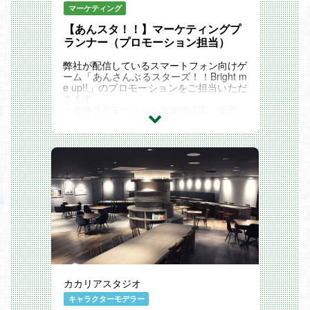
マーケティング
【あんスタ！！】マーケティングプ
ランナー（プロモーション担当）
弊社が配信しているスマートフォン向けゲ
ーム「あんさんぶるスターズ！！Bright m
e up!!」のプロモーションをご担当いただ
きます。
・各種プロモーション施策の立案・提案
・社内関係者および代理店との折衝
具体的には
◆プロモーション戦略・施策立案
社内の関係者からの要望をヒアリングし、
要点を細かく定義した上で、
会社のニーズも踏まえ、ご自身でプロモー
ション戦略の検討から施策の立案・実施を
行っていただきます。
◆社内外の折衝
社内の関係者とコミュニケーションを取
り、どういったこだわりを持っているの
か・
どういった点を気にしているかなどを把握
した上で、論理的に施策内容を提案いただ
きます。
カカリアスタジオ
また、代理店に対しては、定義要件を細か
く伝達した上で、良い提案を引き出し、
キャラクターモデラー
施策実行の際は、常に状況を把握し、求め