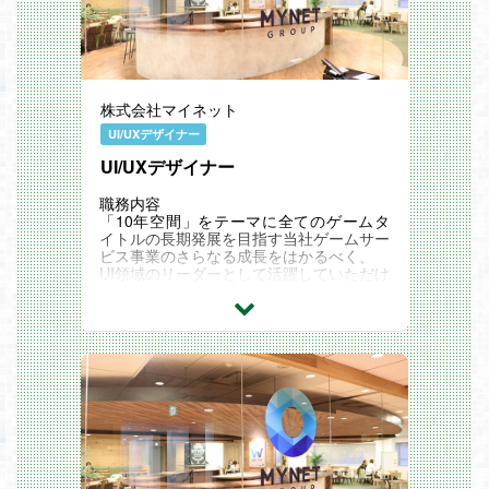
株式会社マイネット
UI/UXデザイナー
UI/UXデザイナー
職務内容
「10年空間」をテーマに全てのゲームタ
イトルの長期発展を目指す当社ゲームサー
ビス事業のさらなる成長をはかるべく、
UI領域のリーダーとして活躍していただけ
るUI/UXデザイナーを募集します。
＜業務内容＞
・情報設計やグラフィック作成等のUI/UX
デザイン業務
・UIディレクション業務（画面レイアウト
設計、UI/UXデザイン、アニメーション設
計、デザイン監修、クオリティ管理）
・IP、受託案件等での版元やクライアント
との折衝、窓口業務
・UI制作に関わる予算管理や進行管理業務
・レギュレーション作成や業務効率化