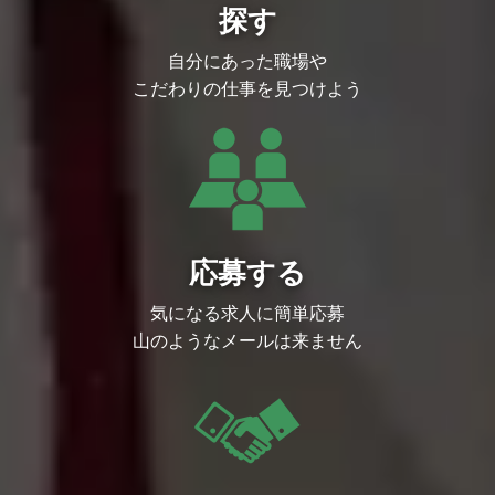
探す
ますが、事業の急成長に伴い依頼件数は一
般的な同規模企業の約1.5倍に達していま
す。スピード感のある事業展開と多角化す
自分にあった職場や
るサービス（電子コミック、ゲーム、VTu
berなど）に対応するため、現在部門長が
こだわりの仕事を見つけよう
担っている日常業務の決裁権限やマネジメ
ント業務を移譲し、組織として次のフェー
ズへ進む必要があります。法務知識だけで
なく、ビジネスへの深い理解と興味を持
ち、事業部と同じ目線で「事業をドライブ
させること」にコミットできる新たなマネ
ジメント候補をお迎えすることで、組織全
体の対応力と質を底上げするための増員募
集です。
応募する
【業務内容】
法務メンバーのマネジメントおよび育成
気になる求人に簡単応募
（レビュー、フィードバック）
各種契約書の作成・審査（利用規約、業務
山のようなメールは来ません
委託、ライセンス契約など）
事業部門からの法務相談への対応（スキー
ム検討、リスク分析、代案提示）
トラブル、クレーム対応（対取引先、対ユ
ーザー、労務関連など）
社内フローの整備、法務リテラシー向上の
ための社内啓蒙
知的財産権（著作権、商標権など）の管
理・運用