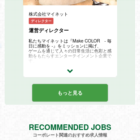
※運営タイトル（一部）こちらをご参照く
ださい
株式会社マイネット
https://www.mynet.co.jp/titles?and-taxono
my_titles_category[]=available
ディレクター
累計80本超のゲーム運営で蓄積されたデ
運営ディレクター
ータ・アセット・ノウハウのシェアリング
による競争力を活かし、
私たちマイネットは『Make COLOR - 毎
長期運営・長期利益化を可能とするこのビ
日に感動を -』をミッションに掲げ、
ジネスモデルは、多くのゲームメーカー様
ゲームを通じて人々の日常生活に色彩と感
から引き合いをいただいております。
動をもたらすエンターテインメント企業で
す。
また、新規事業ではプロリーグ公認の現実
国内初のソーシャルニュースサイトやモバ
連動型ゲーム「ファンタジースポーツ」を
イル集客SaaS等、複数の事業創出を経
展開しており、
て、
ファンの皆様が試合を観戦する日やスポー
直近はゲームタイトルを買い取り運営する
ツそのものを、より楽しみにしてくれるコ
セカンダリー形式を主軸に事業成長をはか
ンテンツを新規開発しています。
ってきました。
もっと見る
職務内容
ゲーム事業ではゲームタイトルを買い取り
＜タイトル運営／開発経験を活かし、ディ
運営するセカンダリー形式にとどまらず、
レクターへの挑戦が可能＞
運営だけお任せいただく受託形式、共に運
『Make COLOR - 毎日に感動を -』をテ
営を行う協業形式など、国内最大数の30
ーマに
本弱のタイトルを様々な形式で運営してい
全てのゲームタイトルの長期発展を目指す
RECOMMENDED JOBS
ます。
当社ゲーム事業のさらなる成長をはかるべ
※運営タイトル（一部）
く、
コーポレート関連のおすすめ求人情報
こちらをご参照ください
今後の中核となっていただくプランナーを