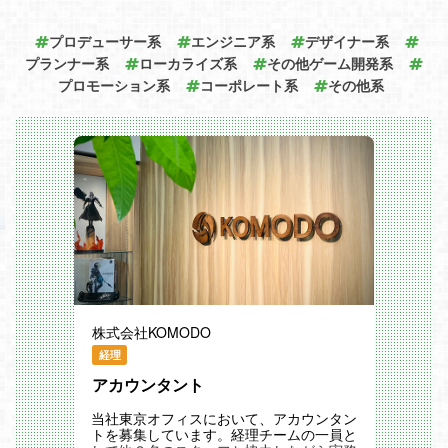
https://www.mynet.co.jp/titles?and-taxono
募集します。
my_titles_category[]=available
プロデューサー系
エンジニア系
デザイナー系
ご入社後2～3年を目安に、大規模ゲーム
累計80本超のゲーム運営で蓄積されたデ
タイトルのリーダーやディレクターとして
プランナー系
ローカライズ系
その他ゲーム開発系
ータ・アセット・ノウハウのシェアリング
活躍いただくことを期待しております。
による競争力を活かし、
プロモーション系
コーポレート系
その他系
※新卒入社後、2年でディレクターに抜擢
長期運営・長期利益化を可能とするこのビ
されたメンバーもおります！
ジネスモデルは、多くのゲームメーカー様
から引き合いをいただいております。
＜具体的には＞
※いきなり全てお任せするわけではなく、
また、新規事業ではプロリーグ公認の現実
お強みの領域からお任せいたします！
連動型ゲーム「ファンタジースポーツ」を
・外注管理、開発ディレクション、クリエ
展開しており、
イティブ制作ディレクション
ファンの皆様が試合を観戦する日やスポー
・タイトル運営に伴うKPI分析
ツそのものを、より楽しみにしてくれるコ
・定常コンテンツ、イベント、ガチャなど
ンテンツを新規開発しています。
の企画、設計、企画書作成、仕様書作成
・レベルデザイン（インゲーム設計、キャ
ラ／装備設計、バトル設計）
職務内容
＜タイトル運営経験を活かし、ディレクタ
仕事の魅力
ーへの挑戦が可能＞
株式会社KOMODO
・運営経験を活かせるとともに、当社のデ
「10年空間」をテーマに全てのゲームタ
ータ活用手法などを用いて運営の力をさら
イトルの長期発展を目指す当社ゲーム事業
経理
に磨くことができます
のさらなる成長をはかるべく、今後の中核
アカウンタント
となっていただくディレクターを募集しま
・タイトル数が多く、多くの開発会社のタ
す。
イトルを運営しているため、一社にいなが
当社東京オフィスにおいて、アカウンタン
ら業界内の様々なタイトルを経験できま
＜具体的には＞
トを募集しています。経理チームの一員と
す。また、これまでの運営事業のつながり