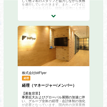
・担当ゲームタイトルの方針策定
して他２名のスタッフと協力しながら実務
から多くの開発会社から開発依頼をいただ
・タイトル運営／開発のKPI分析、企画立
を遂行していただきます。また、ハワイに
くため、一社にいながら業界内の様々なタ
案
オフィスがあるほか、韓国と台湾にも支店
イトルを経験できます
・5〜30名前後のチームの運用・開発進捗
があるため、国際取引、外貨管理、銀行取
・大手パブリッシャーの大規模な非公開タ
管理などのディレクション業務
引について様々な経験を積むことができま
イトルも運営しており、小規模チームから
す。
大規模チームまで、幅広いタイトル運営に
携わることができます
仕事の魅力
適任者はゲームやマンガが好きで、日々の
・運営経験を生かしたキャリアアップが実
・運営／開発経験を活かせるとともに、当
帳簿管理や月次決算業務に責任を負うこと
現できます
社のデータ活用手法などを用いて運営／開
を楽しめる方です。VP･ファイナンスや経
・運営だけでなく、新規タイトルやサービ
発の力をさらに磨くことができます
理チームと緊密に連携し、興味深く実践的
スの開発を担っているメンバーももちろん
な経理スキルを身につけ応用できる、理想
おります
・タイトル数が多く、多くの開発会社のタ
的な環境で働くことができます。
イトルを運営しているため、一社にいなが
月次手数料報告書の作成
▼キャリアインタビュー
ら業界内の様々なタイトルを経験できま
Freee会計システムを使用した仕訳の作成
https://gamebiz.jp/news/346878
す また、これまでの運営事業のつながり
月次および年次決算プロセスの担当
から多くの開発会社から開発依頼をいただ
企業間および支店間の口座管理
▼移管プロデューサーインタビュー
くため、一社にいながら業界内の様々なタ
オンライン･バンキングによる支払いと月
https://gamebiz.jp/news/348076
イトルを経験できます
次銀行残高確認
株式会社bitFlyer
・運営／開発経験を生かしたキャリアアッ
予算やキャッシュフロー予測作成のサポー
入社後のキャリアパス
プが実現できます
ト
経理
＜運営重視のキャリアアップ＞
現金、在庫、売上などの残高や動きを分析
多くのタイトルを運営している当社だから
▼キャリアインタビュー
するための定期的なレポート作成
経理（マネージャー/メンバー）
こそ、運営の経験を活かしさらに成長させ
https://gamebiz.jp/news/346878
経費精算業務
る機会が豊富。また他社から買収を続ける
小口現金やオフィス総務業務など、必要に
【募集背景】
からこそ新たな機会も多くあります。
▼移管プロデューサーインタビュー
応じた管理業務のサポート
事業拡大およびグローバル展開の加速に伴
また運営でのキャリアを重視する当社で
https://gamebiz.jp/news/348076
い、グループ全体の経理・会計体制の強化
は、長期運営を目指す中でも同一タイトル
が必要となっています。国内外の決算業務
に関わる期間は長期化させず、定期的に配