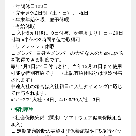
・年間休日123日
・完全週休2日制（土・日） 、 祝日
・年末年始休暇、慶弔休暇
・有給休暇
∟ 入社6ヵ月後に10日付与、次年度より11日～20日
付与 ※半休や2時間単位で取得可 ！
・リフレッシュ休暇
∟ メンバー自身やメンバーの大切な人のために休暇
を取得できる制度です。
毎年1月1日に4日付与され、当年12月31日まで使用
可能な特別有給です。（上記有給休暇とは別途付与
されます）
中途入社の場合は入社初日に入社タイミングに応じ
て付与されます。
※1/1~3/31入社：4日、4/1~6/30入社：3日
福利厚生
・社会保険完備（関東ITソフトウェア健康保険組合
加入）
∟ 定期健康診断の実施及び保養施設やITS旅行パッ