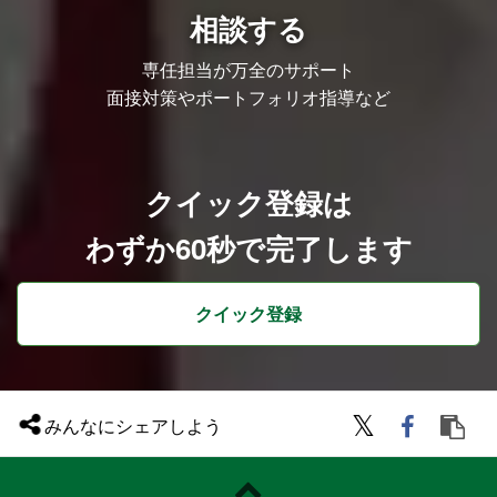
相談する
【このポジションの魅力】
組織づくりへの参画： 成長フェーズにあ
る組織のマネージャーとして、メンバー育
専任担当が万全のサポート
成や業務フローの構築など、組織マネジメ
面接対策やポートフォリオ指導など
ントの経験を存分に発揮できる環境です。
ビジネス直結の法務： 「ダメです」と断
るのではなく、ビジネスを実現するための
最適解を導き出す、事業貢献性の高い法務
スキルが磨かれます。
圧倒的な経験値： 電子コミックからVTub
クイック登録は
er、海外展開まで、多岐にわたるエンタメ
事業を1社で経験でき、複雑な権利関係や
わずか60秒で完了します
新規スキームの構築など、市場価値の高い
経験を積むことができます。
組織づくりへの参画： 成長フェーズにあ
る組織のマネージャーとして、メンバー育
クイック登録
成や業務フローの構築など、組織マネジメ
ントの経験を存分に発揮できる環境です。
経営に近い距離感： 部門長と連携し、経
営判断に関わる重要なプロジェクトやトラ
ブル対応に関与することで、視座の高い業
務経験が得られます。
みんなにシェアしよう