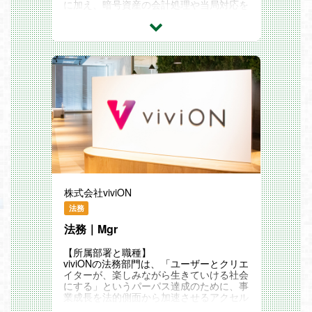
に加え、暗号資産の会計処理や当局対応を
置転換することで経験や能力を広げること
入社後のキャリアパス
担う経理マネージャーとして、経理組織の
を行ないます。
＜運営重視のキャリアアップ＞
中核を担っていただける方を募集します。
これまでよりも大規模なタイトルや新ジャ
多くのタイトルを運営している当社だから
【業務内容】
ンルへの挑戦、またさらに上の責任を求め
こそ、運営の経験を活かしさらに成長させ
■月次・年次決算業務（国内外グループ会
られるポジションへのキャリアアップなど
る機会が豊富。また他社から買収を続ける
社を含む）
機会が豊富です。
からこそ新たな機会も多くあります。
■連結決算業務および開示資料の作成
また運営でのキャリアを重視する当社で
■メンバーマネジメントおよび業務進捗管
＜30タイトル超の運営特化事業＞
は、長期運営を目指す中でも同一タイトル
理
当社ではゲームタイトルの"運営"に特化し
に関わる期間は長期化させず、定期的に配
■会計監査対応
た事業を展開しています。
置転換することで経験や能力を広げること
■諸税務対応（税理士対応、税務調査対
ゲームタイトルを新規開発するのではな
を行ないます。
応、グループ通算制度への対応など）
く、他社のゲームタイトルをM&Aで買収
これまでよりも大規模なタイトルや新ジャ
■海外子会社との会計・税務に関するコミ
し運営することで、30タイトル超のタイ
ンルへの挑戦、またさらに上の責任を求め
ュニケーション、移転価格税制対応
トル運営を実現。
られるポジションへのキャリアアップなど
■暗号資産に関する会計処理プロセスの構
機会が豊富です。
築および運用
■当局提出資料の作成
＜30タイトル超の運営特化事業＞
株式会社viviON
■経営層向け財務データの整理・分析・レ
当社ではゲームタイトルの"運営"に特化し
ポーティング
法務
た事業を展開しています。
変更の範囲：全ての業務への配置転換あり
ゲームタイトルを新規開発するのではな
法務｜Mgr
く、他社のゲームタイトルをM&Aで買収
し運営することで、30タイトル超のタイ
【所属部署と職種】
トルを運営を実現。
viviONの法務部門は、「ユーザーとクリエ
一つひとつのタイトルをゲームユーザーの
イターが、楽しみながら生きていける社会
居場所と捉え、「10年空間の実現」をテ
にする」というパーパス達成のために、事
ーマに各タイトルでの長期運営を目指して
業成長を法的側面から加速させるアクセル
いる企業です。
と、リスクをコントロールするブレーキの