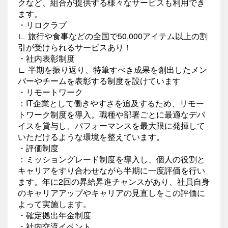
クなど、組合が提供する様々なサービスも利用でき
ます。
・リロクラブ
∟ 旅行や食事などの全国で50,000アイテム以上の割
引が受けられるサービスあり！
・社内表彰制度
∟ 半期を振り返り、特筆すべき成果を創出したメン
バーやチームを表彰する制度を設けています
・リモートワーク
：IT企業として働きやすさを追及するため、リモー
トワーク制度を導入。職種や部署ごとに最適なデバ
イスを貸与し、パフォーマンスを最大限に発揮して
いただけるような環境を整えています。
・評価制度
：ミッショングレード制度を導入し、個人の役割と
キャリアをすり合わせながら半期に一度評価を行い
ます。年に2回の昇給昇進チャンスがあり、社員自身
のキャリアアップやキャリアの見直しをこの評価に
よって実施します。
・確定拠出年金制度
・社内交流イベント