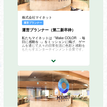
・クリエイティブメンバーのマネジメント
や他セクションとの折衝業務
仕事の魅力
株式会社マイネット
＜UI/UXデザインスキルを活かしたチャレ
ンジ機会が多数存在します！＞
運営プランナー
・様々なIPやジャンル、買い取り・受託・
新規開発などのタイトルに携わることがで
運営プランナー（第二新卒枠）
き、幅広い技術やワークフローに触れる機
会があります。
私たちマイネットは『Make COLOR - 毎
・業界最多を誇る多数のタイトルを運用し
日に感動を -』をミッションに掲げ、ゲー
ているため、チームリーダー、メンバーマ
ムを通じて人々の日常生活に色彩と感動を
ネジメントを経験できます。
もたらすエンターテインメント企業です。
・UIデザイン領域だけでなく、タイトル全
体の運営、売上に積極的に携わることも可
国内初のソーシャルニュースサイトやモバ
能です！
イル集客SaaS等、複数の事業創出を経
＜メリハリをつけた働き方が可能です！＞
て、
・月に1回の出社を除き、リモート対応が
直近はゲームタイトルを買い取り運営する
可能です。
セカンダリー形式を主軸に事業成長をはか
※移管案件や、新規開発案件にアサインさ
ってきました。
れた際には、出社いただくこともあります
・全社平均残業時間は20時間前後です。
ゲーム事業ではゲームタイトルを買い取り
・入社日に付与されるリフレッシュ休暇
運営するセカンダリー形式にとどまらず、
（4日分）を活用し、プライベートとのメ
運営だけお任せいただく受託形式、共に運
リハリをつけてご就業いただくことが可能
営を行う協業形式など、国内最大数の30
です！
本弱のタイトルを様々な形式で運営してい
ます。