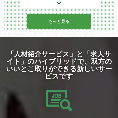
両輪を担う組織です。私たちが目指すの
は、単に法令の正誤を判定する監査役では
なく、事業部のビジネスパートナーとして
共に最適解を模索する「サービス業として
の法務」です。画一的な法律論を回答する
もっと見る
のではなく、事業のフェーズや緊急度、ビ
ジネスの文脈を深く理解した上で、リスク
とリターンのバランスを考慮した柔軟な解
決策を提案し、「相談してよかった」と思
われるホスピタリティあふれる支援を信条
としています。
「人材紹介サービス」と「求人サ
【法務マネージャー候補】 は、急拡大す
るエンタメプラットフォームにおいて、月
イト」のハイブリッドで、
双方の
間150件を超える契約審査や事業相談、ト
ラブル対応といった日常業務の責任者とし
いいとこ取りができる新しいサー
て、法務チームメンバーのピープルマネジ
ビスです
メントや育成を担うポジションです。単に
法的に正しいかどうかだけでなく、ビジネ
スを成功させるために「どうすれば実現で
きるか」を志向し提案できる人材へと現場
のメンバーを育成しながら、法務組織の基
礎体力を高める役割を担っていただきま
す。
【採用背景】
現在、法務部門は立ち上げから3年が経過
し、部門長を含めた3名体制で運営してい