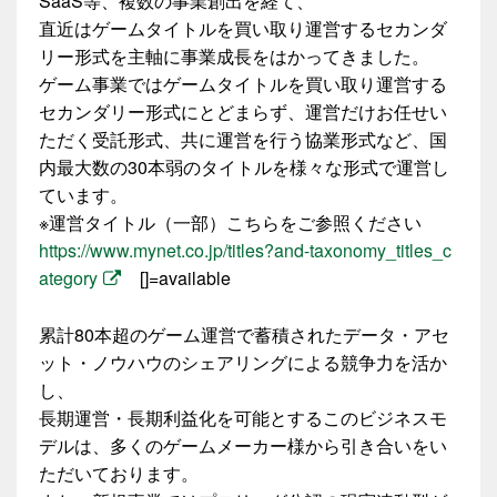
SaaS等、複数の事業創出を経て、
直近はゲームタイトルを買い取り運営するセカンダ
リー形式を主軸に事業成長をはかってきました。
ゲーム事業ではゲームタイトルを買い取り運営する
セカンダリー形式にとどまらず、運営だけお任せい
ただく受託形式、共に運営を行う協業形式など、国
内最大数の30本弱のタイトルを様々な形式で運営し
ています。
※運営タイトル（一部）こちらをご参照ください
https://www.mynet.co.jp/titles?and-taxonomy_titles_c
ategory
[]=available
累計80本超のゲーム運営で蓄積されたデータ・アセ
ット・ノウハウのシェアリングによる競争力を活か
し、
長期運営・長期利益化を可能とするこのビジネスモ
デルは、多くのゲームメーカー様から引き合いをい
ただいております。