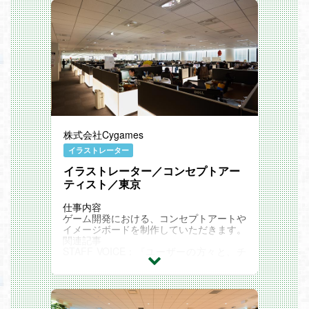
株式会社Cygames
イラストレーター
イラストレーター／コンセプトアー
ティスト／東京
仕事内容
ゲーム開発における、コンセプトアートや
イメージボードを制作していただきます。
関連記事
STAFF VOICE：『ユーザーの方々と、チ
ームメンバーのために。』
Cygames Magazine ：
イラストレーターの仕事とは？ビジュアル
面の魅力を決定付ける責任とやりがい【サ
イゲームス仕事百科】