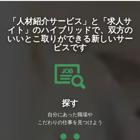
のイラストを制作・監修する仕事です。
対応力を生かした大型タイトルを継続的に
【具体的な業務内容】
創出し、収益性と成長性を両立したバラン
・キャラクターイラストの制作
スの取れたポートフォリオを構築しながら
・キャラクターイラストの監修・調整
グローバル展開を加速していきます。
「人材紹介サービス」と「求人サ
・Live2Dアニメーション用のイラストパ
・「グローバル展開前提の超大型IPゲーム
ーツ素材作成
開発」を中核に、「コンシューマーゲーム
イト」のハイブリッドで、
双方の
・Live2Dアニメーション用のイラストパ
開発」「新規オリジナルIP創出」「インデ
ーツ監修・調整
ィーゲーム開発」まで、企画初期段階から
いいとこ取りができる新しいサー
「開発環境」
運用・海外展開まで一気通貫で関われる多
ビスです
【使用ツール】
様なプロジェクトが進行しており、幅広い
・Photoshop
開発領域で挑戦いただける環境です。
・Clip Studio
・「ヒットさせるために何が必要か」を徹
「担当工程」
底的に追求し、単にIPを消費するのではな
・キャラクターイラストの制作
く、プロダクトを通じてIP自体の価値を最
・キャラクターイラストの監修 / 調整
大化し、ファン層を拡大できるようなもの
・Live2Dアニメーション用のイラストパ
づくりを目指しています。
ーツ素材作成
・サイバーエージェントゲーム事業が持つ
・Live2Dアニメーション用のイラストパ
約5,000名規模の国内最大級の開発体制と
ーツ監修 / 調整
高度な運用ノウハウを生かし、長期的にト
「DMM GAMESの強み」
ップ30を維持できるヒットタイトルの創
・DMM GAMESのみで国内最大級という
探す
出に取り組んでいます。
膨大な規模を誇るユーザーを持つプラット
・グループ横断での人材最適配置と技術力
フォームに対してタイトルをリリースして
の集約や、プロジェクトを横断した技術組
自分にあった職場や
います。
織の拡充により、開発スピードと品質を高
・自社制作タイトルのみならず、プラット
めながらIP価値の最大化と継続的な成長を
こだわりの仕事を見つけよう
フォーマーとしても大規模に事業を展開し
実現していきます。
ており、潤沢な投資原資を稼ぎ出していま
す。
▼組織カルチャー