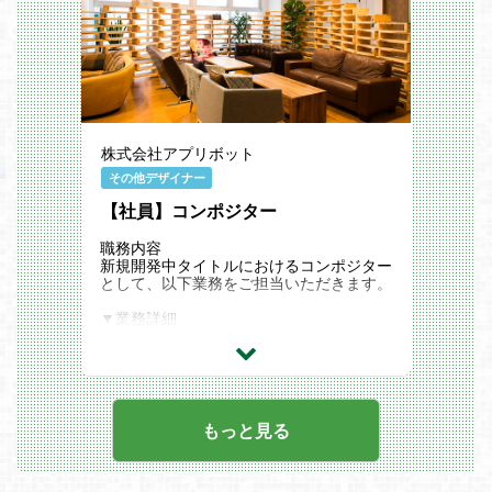
『ミストトレインガールズ～霧の世界の車
窓から～』
『FLOWER KNIGHT GIRL』
『モンスター娘TD～ボクは絶海の孤島で
モン娘たちに溺愛されて困っています～』
■参考
https://studio-kumasan.com/
https://creatorzine.jp/article/detail/3963
https://www.famitsu.com/news/202302/08
株式会社アプリボット
289591.html
https://www.4gamer.net/games/477/G047
その他デザイナー
793/20221222169/
【社員】コンポジター
#株式会社Studio KUMASANの魅力
・ユーザー中心の開発姿勢: 「より多くの
ユーザーさんと向き合い、楽しませる」と
職務内容
いう考えを大切にしており、ユーザー目線
新規開発中タイトルにおけるコンポジター
でのゲーム開発を行っています。
として、以下業務をご担当いただきます。
・経験豊富なチーム: 長谷川雄大をはじめ
とする経験豊富なクリエイターたちが所属
▼業務詳細
しており、魅力的なクリエイティブを制作
・インゲーム内のUI演出案出し
しています。
・Vコンテ制作
・DMMグループのバックアップ: DMMグ
※ご応募時にはポートフォリオのご提出を
ループのゲーム事業における中核として、
お願いしております。
安定した経営基盤のもとで独創的なゲーム
開発が可能です。
ポジションの魅力
もっと見る
「業務内容」
▼事業戦略
DMM GAMESおよびAppStore、GooglePl
・「世界震撼」をビジョンに、オリジナル
ay向けにリリースするソーシャルゲーム
IPと有力IPの両軸で技術力・運用力・変化