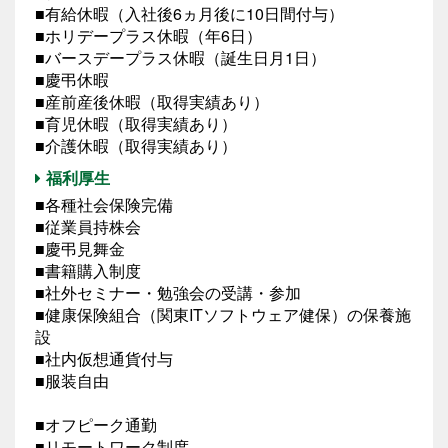
■有給休暇（入社後6ヵ月後に10日間付与）
■ホリデープラス休暇（年6日）
■バースデープラス休暇（誕生日月1日）
■慶弔休暇
■産前産後休暇（取得実績あり）
■育児休暇（取得実績あり）
■介護休暇（取得実績あり）
福利厚生
■各種社会保険完備
■従業員持株会
■慶弔見舞金
■書籍購入制度
■社外セミナー・勉強会の受講・参加
■健康保険組合（関東ITソフトウェア健保）の保養施
設
■社内仮想通貨付与
■服装自由
■オフピーク通勤
■リモートワーク制度