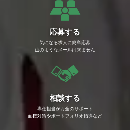
・豊富なタイトルやプロダクト・サービス
・組織のモチベーション維持と優秀な人材
をリリースする環境下で、担当領域で様々
の定着を重要な経営テーマとして位置付
な経験を積むことができるチャンスに溢れ
け、長期的に活躍できる環境づくりに注力
ています。
しています。
・ゲームだけでなくDMMグループ内のア
・チームの枠を越えて意見を出し合い、主
ニメ事業部などと連携したメディアミック
体的に行動するメンバーが多く、自律的に
スを等の幅の広い事業展開が可能です。
価値創出を行うカルチャーが根付いていま
応募する
す。
・クリエイターやエンジニア一人ひとりが
気になる求人に簡単応募
メディアやSNSに発信することで、個のブ
ランド力を上げ、個と組織が相乗効果で成
山のようなメールは来ません
長できる環境があります。（副業可）
・「人のやる気への投資」というカルチャ
ーが根付いており、新卒中途や入社年次に
かかわらず、大きな裁量を持ってチャレン
ジできる環境です。
・現状維持にとどまらず新たな挑戦を歓迎
し、事業成長と個人の成長を相互に加速さ
せるカルチャーがあります。
▼開発環境
相談する
・クリエイティブのクオリティを高めるた
め、ご希望に応じて最適なゲーム開発環境
に必要な機材を手配するなど、クリエイタ
専任担当が万全のサポート
ー一人ひとりに対するインプットへの投資
面接対策やポートフォリオ指導など
を惜しみません。（例：機材等の開発環
境、勉強会参加にかかる費用、R&D等の
技術投資等）