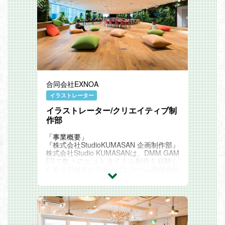
「イラストチーム強化講座」 社内勉強会
でスタッフの成長を促す
【マネージャーの思考】イラストチームの
組織づくり 採用・育成・プロジェクトフ
ォロー部門で約300名をフォローアップ
Cygamesイラストチームの歩み 歴代マネ
ージャーインタビュー
サイマガTV：
「10 Questions」イラストレーター編
「スイちゃんのデザイナー部おしごとリポ
合同会社EXNOA
ート！」イラストレーター編
イラストレーター
イラストレーター/クリエイティブ制
作部
「事業概要」
『株式会社StudioKUMASAN 企画制作部』
株式会社Studio KUMASANは、DMM GAM
ESで数々のヒットタイトル制作を経験し
た長谷川雄大が立ち上げたゲーム開発会社
です。「より多くのユーザーさんと向き合
い、楽しませる」ことをミッションに掲
げ、有名クリエイターと共にユーザー中心
のクリエイティブな作品を創出していま
す。
■主な運用タイトル