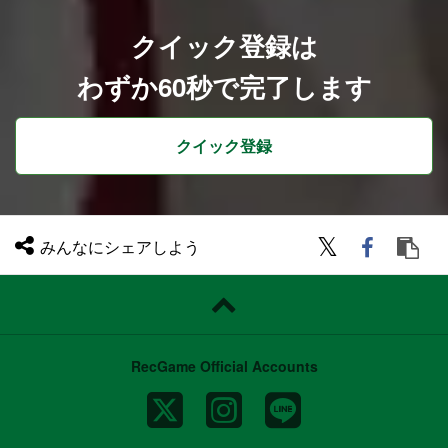
・2019年に移転したオフィス「Abema To
wers」（渋谷）では、社員食堂やカフ
ェ、リラクゼーションスペースの設置な
クイック登録は
ど、従業員が快適に業務に取り組める環境
をご用意しております。
わずか60秒で完了します
・プロジェクトごとのマイルストンに応じ
た有給奨励日や、目標達成度に応じた社員
旅行などリフレッシュを兼ねた福利厚生も
充実しております。
クイック登録
参考ページ
アプリボット広報ブログ
https://applibot-pr.amebaownd.com/
アプリボットテックブログ
https://zenn.dev/p/applibot_tech
みんなにシェアしよう
RecGame Official Accounts