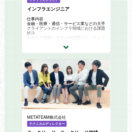
インフラエンジニア
仕事内容
金融・医療・通信・サービス業などの大手
クライアントのインフラ領域における課題
解決
あなたの経験・スキルや目指したいキャリ
アプランの希望を考慮したうえで、プロジ
ェクトをお任せします。
＜プロジェクト例＞
・社内システムのサーバー設計構築、運用
保守
・Active Directoryサーバーの設計構築や
運用保守
・グループウェア、メールシステムの運用
保守
・サーバーセキュリティ対策
・AWSへの移行プロジェクト
・VMware基盤構築プロジェクト
■希望に合わせたキャリアが積める！
入社後のキャリア形成に対する取り組みと
して、下記テーマで取り組んでいます。
・インフラエンジニアの成長ロードマップ
METATEAM株式会社
構築
・インフラマネージャーの育成勉強会
テクニカルディレクター
・資格取得に向けた顧客提供価値の向上、
セルフブランディング強化