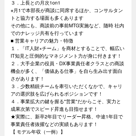
３．上長との月次1on1
※月1で本部長が商談に同席するほか、コンサルタン
トと協力する場面も多くあります
その他にも、商談前の事前MTG実施など、随時 社内
でのナレッジ共有を行っています
■ 営業キャリアの魅力・特徴
１．「IT人財×チーム」を商材とすることで、幅広い
IT知見と圧倒的なマネジメント力が身に付きます！
２．大手企業の役員・DX事業責任者クラスとの商談
機会が多く、「価値ある仕事」を自ら生み出す面白
さがあります！
３．少数精鋭チームを牽引いただくなかで、キャリ
アの選択肢を広げられるポジションです！
４．事業拡大の鍵を握る"営業"だからこそ、実力と
成果次第でスピード昇進も目指せます！
★実際に、新卒2年目でリーダー昇格、中途1年目で
事業責任者抜擢などの実績もあります！
【 モデル年収（一例）】