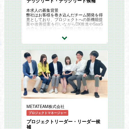
テックリード・テックリード候補
・社内 AWS学習環境の改善
■AWS資格取得を全面バックアップ
本求人の募集背景
AWS資格取得を会社として全面バックア
弊社はお客様を巻き込んだチーム開発を得
ップします。
意としており、プロジェクトへの新機能提
AWS未経験で入社3か月後に下記資格を全
案や改善提案を行いながらDX推進やSaaS
て取得したメンバーもいます！！
の立ち上げ/グロース開発に取り組んでお
・AWS ソリューションアーキテクト アソ
ります。
シエイト&プロフェッショナル
DXチーム開発のリーディングカンパニー
・AWS デベロッパー アソシエイト
となるべく、2026年に売上100億円企業を
・AWS SysOps アドミニストレーター ア
目指し、現在、重要な成長ステージに突入
ソシエイト
しています。
■やりたいを尊重する社風
今回は、テックリードとしてPJの上流工
上流やりたい、クラウドやりたい、フルス
程からグロースまで、お客様と一丸となっ
タックエンジニアになりたい。
てプロジェクトを推進いただける方を募集
エンジニアの成長がモットーの当社ではこ
しております！
れら全て実現可能です。
お任せしたい業務
------------------------
■要望ヒアリングからアーキテクト設計、
【その他取り組み】
初期構築、開発、運用保守
◎全社総会
■スクラム開発を用いたアジャイル開発推
隔月で開催される全社イベント。
進
懇親会もあり、部門をまたいだコミュニケ
■チームメンバーに対して開発サポートを
ーションが生まれます！
行い技術でチームの生産性を向上
◎月1回以上の上司との1on1
METATEAM株式会社
■システム面での課題やプロジェクト課題
上司から効果的なFBをもらうことで学習
に対し最適な解決方法の提案
プロジェクトマネージャー
サイクルを回すことができます。
■急拡大をする部門の組織づくり、マネジ
悩みや仕事の相談もできる場です！
メントコンサルシフトの社内支援
プロジェクトリーダー・リーダー候
■若手エンジニアの育成・教育
補