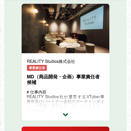
社員を大切にしながら会社と一体となって
成長できるよう日々取り組んでおります。
昨年の給与上昇率については7%以上の数
値となり、
安心して、成長できる環境を整えておりま
す。
教育制度の一例としては、SaaS立ち上げ
などを担当している敏腕プロデューサー
が、
・超上流（ディレクター）講座
・マネジメント（PM／スクラムマスタ
ー）講座
を独自開発し、育成に力を入れておりま
REALITY Studios株式会社
す。
その他にも社内大学を設置し、代表取締役
事業責任者
の経営塾から技術まで幅広く
MD（商品開発・企画）事業責任者
学びながらキャリアアップできる環境を用
候補
意しております。
□■━━━━━━━━━━━━━━━━━
━━━━━━━━━
# 仕事内容
CMなどで有名なSaaS開発プロジェクト実
REALITY Studios社が運営するVTuber事
績
務所及びパートナー会社のマーチャンダイ
━━━━━━━━━━━━━━━━━━━
ジング事業の運営を行っていただきます。
━━━━━━━■□
# 業務内容
国内最大級の組織改善クラウド開発PJ
REALITY Studios社で、自社IP/パートナー
→サービス企画からコアパートナーとして
様のIPを用いたグッズ展開やグッズ展開支
サービスの立ち上げを支援しております！
援を行う事業を行います。
[言語] Ruby / JavaScript
本事業を推進する事業責任者のポジション