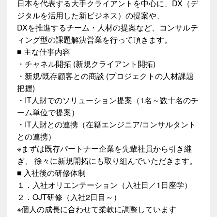
日本を代表する大手クライアントを中心に、DX（デ
ジタルを活用した新ビジネス）の提案や、
DXを推進するチーム・人材の提案など、コンサルテ
ィング型の課題解決営業を行って頂きます。
■ 主な仕事内容
・チャネル開拓 (新規クライアント開拓)
・新規/既存顧客との商談 (プロジェクトの人材課題
把握)
・IT人財でのソリューション提案（1名～数十名のチ
ーム単位で提案）
・IT人財との連携（在籍エンジニア/コンサルタント
との連携）
※まずは既存パートナー企業を先輩社員から引き継
ぎ、 徐々に新規開拓にも取り組んでいただきます。
■ 入社後の研修体制
１．入社オリエンテーション（入社日／1日座学）
２．OJT研修（入社2日目～）
※個人の成長に合わせて柔軟に調整しています