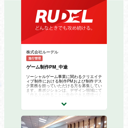
[F/W] Ruby on Rails / Vue.js
を担っていただきます。
[インフラ] AWS
◆業務内容（一例）
[その他]Docker / Slack
・グッズ原価管理及び圧縮業務
体制：全体15名（PM1名、PL2名、エンジ
・グッズパートナー開拓及び渉外業務
ニア12名）
・プロジェクトの進行管理、予実管理
レジャー施設顧客データ分析ツール開発
・グッズ制作進行管理チームのマネジメン
→PM兼テックリード＋メンバーで急拡大
ト
しているプロジェクトです！
# 会社概要
[言語] Java/JavaScript
REALITY Studios株式会社（グリー100%
[F/W] SpringBoot/React、TypeScript
子会社）
[その他]AWS、Kubernetes、CircleCI、Da
代表取締役社長 杉山 綱祐
株式会社ルーデル
tadog
-事業内容
体制：全体20名（PdM1名、PM1名、エン
・多彩なタレントをマネジメント・プロデ
進行管理
ジニア4名、オフショア）
ュースするVTuber事務所の運営を行って
ゲーム制作PM_中途
□■━━━━━━━━━━━━━━━━━
います。
━━━━━━━━━
-参考リンク
年収アップとキャリアアップを同時に叶え
・REALITY Studios株式会社公式サイト (h
ソーシャルゲーム事業に関わるクリエイテ
ませんか？
ttps://reality-studios.inc/)
ィブ制作における制作PMおよび制作デス
━━━━━━━━━━━━━━━━━━━
・REALITY Studios株式会社公式Twitter (h
ク業務を担っていただける方を募集してい
━━━━━━━■□
ttps://twitter.com/REALITY_STUDIO_)
ます。本ポジションは、デザイン領域にて
■こんな方にお勧めの企業です
# 従事すべき業務の変更の範囲
「作る人が作ることに集中できる環境づく
・プロジェクトマネージャとしてよりスキ
会社の指定する業務
り」を推進するため、各デザインセクショ
ルアップしたい
※「変更の範囲」とは、将来の配置転換な
ンと密に連携を図り、予算管理から進行管
・会社の成長と一緒に自分も成長していき
どによって変わり得る業務の範囲を指す。
理まで幅広く担当し、事業の成長にともに
たい
コミットできることが魅力です。
・チームワークを大事にする企業で働きた
【具体的な業務内容】
い
・クリエイターがゲーム作りに専念できる
・組織マネジメントにも携わっていきたい
環境の構築