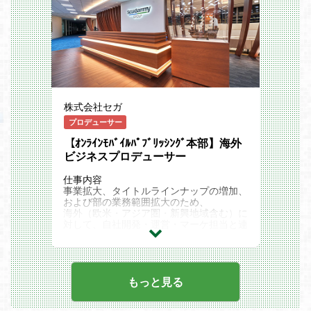
応募資格
・担当分野におけるタスク管理/進行管理
【MUST】
・担当分野における予算計画とコスト管理
・開発実務経験3年以上
・生産性向上に向けたPDCA施策の立案・
・下記いずれかの言語を用いた開発のご経
着手
験
・デザイン組織に関わるオペレーション業
Java/PHP(Laravel必須)/Ruby/Android/K
務の運営
otlin/iOS/Vue.js/React
・外部関係会社とのリレーション構築
・設計からテストまで一貫した開発のご経
・トラブルシューティング
験
株式会社セガ
【WANT】
プロデューサー
・リーダー/サブリーダーのご経験(小規模
チームでもOK)
【ｵﾝﾗｲﾝﾓﾊﾞｲﾙﾊﾟﾌﾞﾘｯｼﾝｸﾞ本部】海外
・要件定義や進捗管理
ビジネスプロデューサー
・後輩育成のご経験
・顧客折衝のご経験
仕事内容
事業拡大、タイトルラインナップの増加、
※挑戦意欲を重視します！
および部の業務範囲拡大のため、
必ずしも全ての経験があり、精通してい
海外（欧米・アジア圏・新興地域含む）に
る必要はありません。
対して、自社開発・運営・マーケ担当と連
※学歴は不問です。
携・協力し、オンライン・モバイルゲーム
のビジネスプロデューサーを担当していた
だける方を募集いたします。
＜具体的業務＞
もっと見る
・プロデュース業務（海外企業との交渉・
契約、社内パブリッシュ体制の構築、担当