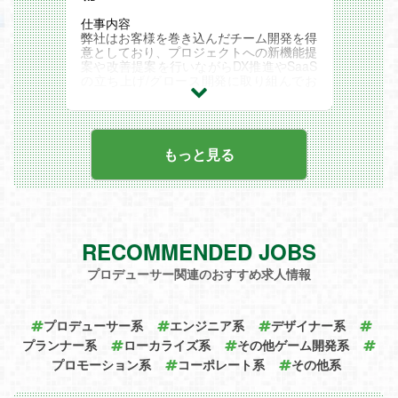
特色
■上流工程から一気通貫でのご支援
仕事内容
■大規模プロジェクト多数！
弊社はお客様を巻き込んだチーム開発を得
■チーム体制での参画
意としており、プロジェクトへの新機能提
■成長フェーズならではの裁量と昇格や昇
案や改善提案を行いながらDX推進やSaaS
給のスピード感の早さ
の立ち上げ/グロース開発に取り組んでお
■若手から組織づくりにも関わることので
ります。
きる環境
プロジェクトマネージャとしてPJの提案
直近プロジェクト事例
からグロースまで、お客様と一丸となって
■官公庁システムの機能追加開発における
プロジェクトを推進いただける方を募集し
フロント支援
ております！
もっと見る
[内容]要件定義～運用・保守
□■━━━━━━━━━━━━━━━━━
[使用言語]React／TypeScript、Next.js、J
━━━━━━━━━
est
お任せしたい業務・ミッション
[参画規模]20名程
━━━━━━━━━━━━━━━━━━━
■SaaSサービス開発支援
━━━━━━━■□
[内容]予約管理や受け入れ手配、チケット
・要望ヒアリングから要件定義、設計
の発券などを行う際に利用するための関連
RECOMMENDED JOBS
・開発サポートを行い技術でチームの生産
サービスにおける開発（担当工程：基本設
性を向上
計～運用・保守）
プロデューサー関連のおすすめ求人情報
・課題に対し最適な解決方法の提案
[使用言語]Java /SpringBoot、Javascript/T
□■━━━━━━━━━━━━━━━━━
ypeScript/React/BootStrap/node.js
━━━━━━━━━
[参画規模]10名程
社員の幸せと成長を重視し、年収上昇率
プロデューサー系
エンジニア系
デザイナー系
7%以上
プランナー系
ローカライズ系
その他ゲーム開発系
━━━━━━━━━━━━━━━━━━━
プロモーション系
━━━━━━━■□
コーポレート系
その他系
弊社では社員の幸せと会社の成長をポリシ
ーとして掲げ、