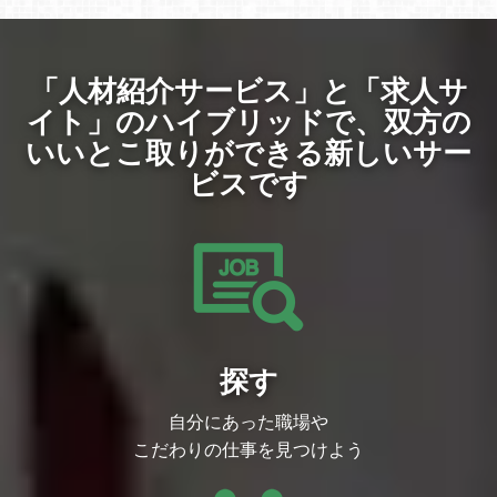
タイトルのプレゼンテーション、各タイト
ルにおける改善施策など）
・オンライン、モバイルの運営型ゲームの
P/L作成 及び 管理と担当ゲームの分析業
務
「人材紹介サービス」と「求人サ
・上記を開発や運営、マーケティングとと
もに進行
イト」のハイブリッドで、
双方の
いいとこ取りができる新しいサー
ビスです
探す
自分にあった職場や
こだわりの仕事を見つけよう