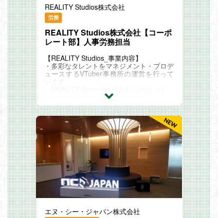
REALITY Studios株式会社
労務
REALITY Studios株式会社【コーポ
レート部】人事労務担当
【REALITY Studios_事業内容】
・多彩なタレントをマネジメント・プロデ
ュースするVTuber事務所の運営を行って
います。
・REALITY Studios株式会社公式サイト：
https://reality-studios.inc/
・REALITY Studios株式会社公式Twitter：
https://twitter.com/REALITY_STUDIO_
【仕事内容】
REALITY Studios社での人事労務担当とし
て下記業務を担っていただきます。
◆業務内容 (一例)
・労務業務
・雇用契約手続き：契約更新や無期化の管
理、仕組み化提案
・休職/復職調整：産育休や傷病休職に関
する調整
・保険手続き：社会保険や労働保険の適切
な手続き管理
・労働法関連業務：労務管理や安全衛生を
エヌ・シー・ジャパン株式会社
通じて法令遵守