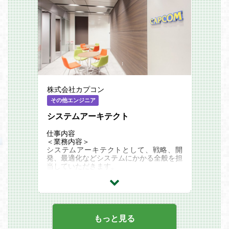
（SAPでの伝票起票および社内システムを
使用した申請業務）
・営業、直営店舗、自社通販運営部門、製
造部門との情報共有・調整
■配属先
事業戦略部 グローバルサポート室 事業サ
ポートチーム
株式会社カプコン
その他エンジニア
システムアーキテクト
仕事内容
＜業務内容＞
システムアーキテクトとして、戦略、開
発、最適化などシステムにかかる全般を担
当していただきます。
ビジネス要件を技術的に実現するための設
計を行い、プロジェクトの成功に貢献して
いただきます。
既存システムを戦略的に更改し、最新技術
を活用して業務プロセスを革新する役割も
担っていただきます。
もっと見る
クライアントの要件を収集し、技術と業務