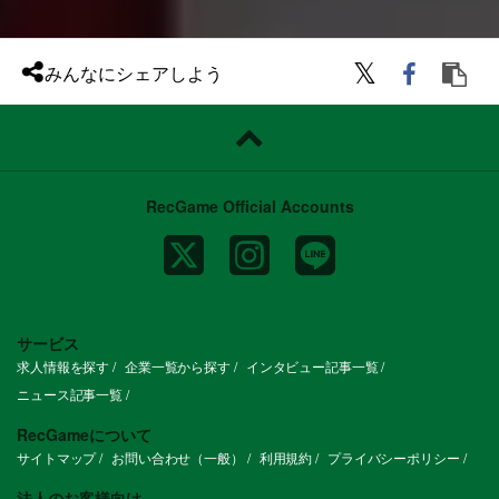
・マスターデータマネジメント（MDM）
やデータガバナンスの設計・構築経験
・クリエイター、エンジニア、事業部門な
ど異なるバックグラウンドを持つステーク
みんなにシェアしよう
ホルダーとの折衝・コミュニケーション経
験
求める人物像
・当社のMISSION/VALUEに共感いただけ
る方
・事業の成長フェーズを捉え、個別最適に
留まらず「全体最適」の視点で思考・行動
RecGame Official Accounts
できる方
・特定の手段に固執せず、「何のための業
務か？（Why）」から思考をスタートでき
る方
・未整備な環境や曖昧な状態を楽しみ、自
ら構造化して前に進められる方
・セキュリティ・リスク管理（守り）を担
保しつつ、利便性・生産性（攻め）を最大
サービス
化するバランス感覚を持てる方
求人情報を探す
企業一覧から探す
インタビュー記事一覧
・各部署の事情を踏まえ、円滑なコミュニ
ケーションで適切な回答や提案ができる方
ニュース記事一覧
組織について
現在は、従来のITインフラ整備やヘルプデ
RecGameについて
スクといった「守り」の役割から、全社の
サイトマップ
お問い合わせ（一般）
利用規約
プライバシーポリシー
業務改革やAI活用を推進する「攻め」の組
織へと、大きく役割を拡張している転換期
にあります。
法人のお客様向け