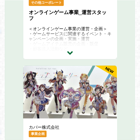
・給与・経理業務
その他コーポレート
・給与支払・税務業務：給与支払及び税務
オンラインゲーム事業_運営スタッ
関連業務の実施、管理
・経理業務：給与仕訳や立替金管理等の業
フ
務、管理
・その他総務関連業務
＜オンラインゲーム事業の運営・企画＞
・健康管理サポート：産業医面談や労災申
・ゲームサービスに関連するイベント・キ
請の調整
ャンペーンの企画・実施・運営
・年金・マイナンバー管理：確定拠出年金
・ゲームアイテム販売の企画・販促
やマイナンバー関連業務
・顧客流入活動など
・証明書・申請手続き：各種証明書の発行
これらの活動を各サービス指標に合わせ
や社内申請手続き
て、スケジューリンクし計画的に運用
※その他、ご経験やスキルに応じて、将来
的な労務業務完全内製化に向けた整備・ご
提案を順次お任せさせていただきます。
カバー株式会社
事業企画