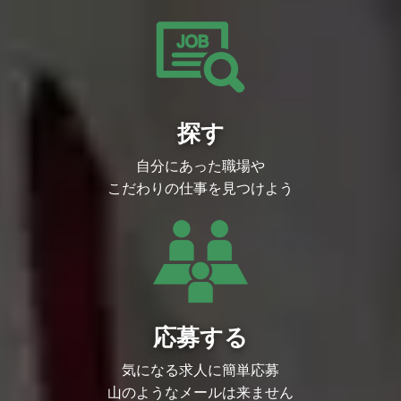
導入に限りません。運用フローの変更や不
要ルールの撤廃など、手段に縛られずゼロ
ベースで「攻めの業務改革」をリードでき
る、課題解決能力に長けた方をお待ちして
います。
■主な利用ツール
Notion, Slack, Google Workspace, Claud
e, Okta
探す
■業務内容
【1. 業務プロセスの可視化と標準化（BP
R）】
自分にあった職場や
各部門へのヒアリングを通じて現状（As-I
s）の業務フローを整理し、根本的な課題
こだわりの仕事を見つけよう
を特定。改善後のプロセス（To-Be）を設
計・可視化・標準化し、組織全体への定着
までを推進します。事業の急成長に伴い発
生している各部署の「個別最適」な運用
を、全社視点の「全体最適」へと再構築す
る重要な役割を担います。
【2. 全社AI活用の推進とガバナンス構
築】
全社の生産性を飛躍的に高めるAI活用施策
を企画・推進します。具体的には、生成AI
応募する
等が当社固有の文脈や業務知識を正しく解
釈できるよう、社内に散在するナレッジや
気になる求人に簡単応募
データの集約・構造化（AI活用基盤の整
備）を進めます。また、情報漏洩等のリス
山のようなメールは来ません
クを抑えるガイドライン策定や社内教育を