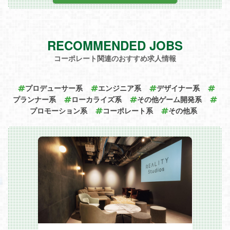
の両面から計画立案を行い、ユーザー部門
との橋渡し役として、システム化を支援し
ます。
システム関連の外部協力会社様との折衝・
調整を担当し、円滑なコミュニケーション
RECOMMENDED JOBS
を図ることもご担当いただきます。
組織内でのマンニングなどプロジェクト体
コーポレート関連のおすすめ求人情報
制の編成も行います。
＜ミッション＞
システム全体のアーキテクチャを設計・構
築し、技術的なリーダーシップを発揮し
プロデューサー系
エンジニア系
デザイナー系
て、効率的かつ信頼性の高いシステムを提
プランナー系
ローカライズ系
その他ゲーム開発系
供すること。
開発チームと協力し、最先端の技術を活用
プロモーション系
コーポレート系
その他系
して業務プロセスの改善と革新を推進する
こと。
既存システムの評価と戦略的な更改計画の
立案・実行を通じて、組織の競争力を高め
ること。
システム開発・運用を通じて当社のタイト
ル開発の生産性を向上させること。