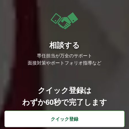
行い、「攻め」と「守り」を両立させた全
社活用の仕組みを経営陣やCTO室と連携
して構築します。
【3. 全社データ・業務基盤の整備】
全社課題の優先順位に基づき、部門を超え
て「データ」と「業務」がシームレスにつ
ながる仕組みづくりを行います。具体的に
は、タレント・商品・取引先・契約等の主
要データを全社共通で活用するための「マ
相談する
スターデータマネジメント（MDM）」
や、申請・承認・情報連携プロセスの共通
化・統制（ワークフロー基盤の最適化な
専任担当が万全のサポート
ど）を推進します。
面接対策やポートフォリオ指導など
必須スキル
・業務・ITコンサルタント、またはSIer等
における業務改善・DXプロジェクトの推
進経験
・業務フローの可視化、課題抽出からソリ
ューション提案・改善までを一貫して行っ
クイック登録は
た経験
・AIやテクノロジー領域への強い関心・知
わずか60秒で完了します
識（※解決の引き出しとして知見を持って
いること）
歓迎スキル
・急成長企業等において、個別最適から全
クイック登録
体最適への業務変革を主導した経験
・全社的なAI導入・推進、またはAIガイド
ライン策定・社内啓蒙の経験