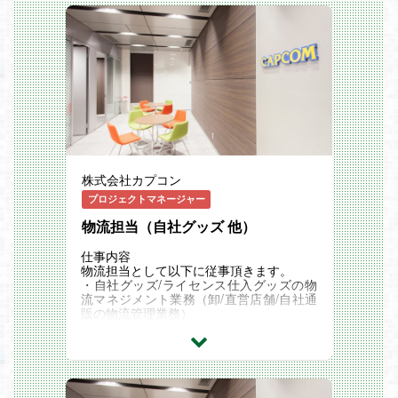
株式会社カプコン
プロジェクトマネージャー
物流担当（自社グッズ 他）
仕事内容
物流担当として以下に従事頂きます。
・自社グッズ/ライセンス仕入グッズの物
流マネジメント業務（卸/直営店舗/自社通
販の物流管理業務）
L 委託先物流会社に対する入出荷指示や在
庫管理、トラブル発生時のリカバリ対応
L 入出荷スケジュール管理、棚卸業務の指
示対応
・自社グッズ/ライセンス仕入グッズの購
買発注業務 及び 原価計上・支払処理業務