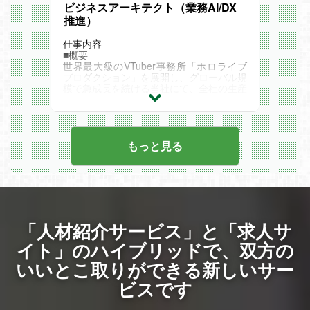
ビジネスアーキテクト（業務AI/DX
推進）
仕事内容
■概要
世界最大級のVTuber事務所「ホロライブ
プロダクション」を展開し、グローバル規
模で急成長を続ける当社にて、全社の生産
性を抜本的に向上させる「ビジネスアーキ
テクト（業務AI/DX推進）」を募集しま
す。
本ポジションのミッションは、事業の急拡
大に伴いスピード優先で構築された各部署
もっと見る
の「個別最適」な業務プロセスを、全社視
点での「全体最適」へと再構築することで
す。単なる現場の業務改善にとどまらず、
経営陣やCTO室などの経営層と直接連携
しながら、全社レベルのAI導入・DX戦略
の企画から実行までを牽引していただきま
す。トップダウンの意思決定を促しなが
「人材紹介サービス」と「求人サ
ら、ダイナミックに会社を変革していく非
常に裁量とインパクトの大きなポジション
イト」のハイブリッドで、
双方の
です。
いいとこ取りができる新しいサー
タレントサポート、グッズ・ライブ制作か
ら開発まで多岐にわたる事業ドメインにお
ビスです
いて、現場からの相談を待つのではなく、
プロアクティブに潜在課題を発見する姿勢
を求めています。解決策はシステムやAIの