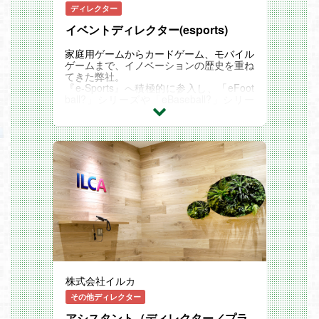
募集要項
研修
ディレクター
イターとエンジニアがひとつのチームをつ
【必須要件】
・社長表彰制度
くり課題を解決していきます。多彩なプロ
■PHP、Python、C#、Java、Go、Rubyで
・図書購入制度
イベントディレクター(esports)
ジェクトに参画できるのでスキルを固定化
の開発 いずれか経験12ヵ月
・10xEng(オンライン研修制度)
せず、常に新しいスキルを身につけられる
■データベース（RDB、NoSQL）を用いた
・eaTech（テーマ別技術研修制度） 他
家庭用ゲームからカードゲーム、モバイル
のがメリットです。
ソフトウェア設計、開発、運営 いずれか
【社員同士の交流・割引制度について】
ゲームまで、イノベーションの歴史を重ね
エクストリームは、社員同士が技術やノウ
の経験12ヵ月
・部活動補助金（ゲーム部・ダーツ部・バ
てきた弊社。
ハウを共有して常にアップデートしている
■開発言語に紐づくフレームワークの経験
スケ部・軽音部など）
『e-Sports』へ積極的に参入し、「eFoot
ので、時代の変化にも対応できるクリエイ
12ヵ月
・社員超会（全社員参加で開催するお祭り
ball?」シリーズや「eBaseball?」シリー
ター・エンジニアになれます。
【歓迎要件】
イベントです！）
ズといったタイトルで世界選手権を執り行
はたらく環境
■クラウド開発環境での開発経験（AWS、
・C＆E感謝の集い（月に一度、開催月に
い、業界の未来を見据え、それに関わる人
【働き方改革】
GCP、Azureなど）
入社した社員（クリエイター＆エンジニ
材の育成も進めています。
エクストリームは働き易い会社を目指し
■コードレビューの経験
ア）を集めて交流パーティーを行っていま
KONAMIのゲームを競技タイトルとしたe
て、休日休暇、各種福利厚生など様々な制
■ネットワークの知識、経験
す）
スポーツイベントの企画立案から実施運営
度を策定し、ワークライフバランスのとれ
・全国40カ所にある保養施設、レストラ
までをお任せします。
た環境を整えています。また社員の産休・
ン、スポーツ施設などで割引あり
社内外の関係者との協力体制を構築しなが
育休取得・復帰を応援しています！安心し
・クラブオフ制度（映画や演劇チケット、
ら、KONAMI eスポーツの楽しさをお客様
て長く働きたい方に適した環境です。
旅行や飲食店の大幅割引など）
にお届けください。
・年間休日127日
福利厚生などはたらく環境について詳しく
具体的には、eFootball?、eBaseball?とい
・平均残業時間10.9時間
はサイトをご覧ください。
ったKONAMIのゲームを競技タイトルとし
・育児休暇取得率100%（2017年5月～20
募集要項
たeスポーツイベントの企画から実施運営
21年4月）
【必須要件】
までをお任せいたします。
・豊島区ワーク・ライフ・バランス推進認
■Java、Ruby、Python、C#、JavaScrip
・eスポーツイベントの企画、実施
定企業（第13期）
t、Typescript、COBOLで開発経験 いずれ
・イベント運営チームのディレクション
【出社体制について】
か12ヵ月
株式会社イルカ
・上記に関わる契約交渉/調整、予算管
参画するプロジェクトにより異なります
■開発言語に紐づくフレームワークの経験
理、支払い処理など
が、全社員の70％が週１回以上リモート
その他ディレクター
12ヵ月
での勤務を行っています。
■詳細設計の経験 12ヵ月
アシスタント（ディレクター／プラ
【スキルアップ支援】