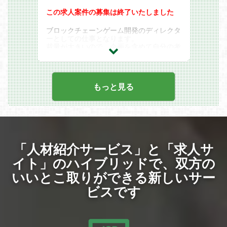
・デジタル・インフォメーション・テクノ
募集要項
この求人案件の募集は終了いたしました
ロジー株式会社
【必須要件】
・株式会社TOKAI
■ゲーム案件にて単一プロジェクトでの実
・日本郵便株式会社
ブロックチェーンゲーム開発のディレクタ
務経験 6ヵ月
・富士ソフト株式会社
ーとしての仕事となります。
■ゲーム案件にて3Dエフェクト作成の実務
・三菱総研DCS株式会社
裁量が大きいので、企画を含めて自分の考
経験 18ヵ月
えが大きく反映されます。
■スマホ、コンシューマ、アーケード、PC
いずれかの経験18ヵ月
【具体的には】
■Mayaでの実務経験 18ヵ月
＜メイン業務＞
■Unity（shuriken）、Unreal Engine 4/5
もっと見る
◎ブロックチェーンゲーム開発ディレクタ
いずれかの経験18ヵ月
ー
【歓迎要件】
・ブロックチェーンゲームのアプリケーシ
■After Effectの使用経験
ョン開発
■Houdiniでの制作経験
■モデリングもしくはモーションの実務経
＜サブ業務＞
験
◎ディレクティング
■リーダー経験
・ブロックチェーンゲームの新企画立案
「人材紹介サービス」と「求人サ
・開発・運営チーム全体の進行管理および
イト」のハイブリッドで、
双方の
対外折衝
いいとこ取りができる新しいサー
◎企画
・ブロックチェーンゲームの新企画立案
ビスです
・運用中のブロックチェーンゲームの企
画・運用業務
・ユーザーが楽しめるようなイベントの企
画・立案