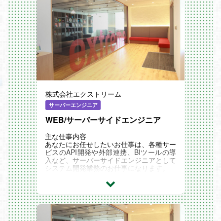
株式会社エクストリーム
サーバーエンジニア
WEB/サーバーサイドエンジニア
主な仕事内容
あなたにお任せしたいお仕事は、各種サー
ビスのAPI開発や外部連携、BIツールの導
入など、サーバーサイドエンジニアとして
システム開発業務のお仕事になります。
・各サービス（アプリケーション、WEB
サービス、ECサイトなど）のシステム設
計／開発／テスト／運用・保守
・各業種の基幹システム設計／開発／テス
ト／運用・保守
・外部システムとの連携の設計/開発/テス