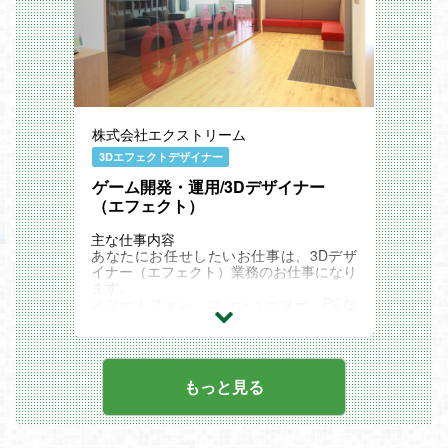
イターとエンジニアがひとつのチームをつ
様々な企業と安定的な取引を行っておりま
くり課題を解決していきます。多彩なプロ
す。
ジェクトに参画できるのでスキルを固定化
当社社員は、プロダクションカンパニーの
せず、常に新しいスキルを身につけられる
一員として各社クライアントのプロジェク
のがメリットです。
トに参画し、1つの会社に長年いては実現
エクストリームは、社員同士が技術やノウ
できない多彩なスキルやノウハウを身に付
ハウを共有して常にアップデートしている
けることができます！
ので、時代の変化にも対応できるクリエイ
エクストリームってどんな会社？
ター・エンジニアになれます。
株式会社エクストリーム
エクストリームは2005年の創業以来、一
はたらく環境
貫してクリエイターやエンジニアなどのデ
3Dエフェクトデザイナー
【働き方改革】
ジタル人材が活躍できる事業を多角的に展
エクストリームは働き易い会社を目指し
開してきました。ゲーム開発・運用、アプ
ゲーム開発・運用/3Dデザイナー
て、休日休暇、各種福利厚生など様々な制
リ開発、WEBサービス開発、クラウドプ
（エフェクト）
度を策定し、ワークライフバランスのとれ
ラットフォームなど事業領域もどんどん広
た環境を整えています。また社員の産休・
がっています。
主な仕事内容
育休取得・復帰を応援しています！安心し
社員数はグループ全体で600名以上。
あなたにお任せしたいお仕事は、3Dデザ
て長く働きたい方に適した環境です。
エンジニアをはじめデザイナー、ディレク
イナー（エフェクト）業務のお仕事になり
・年間休日127日
ター、プランナー、PMなど幅広い職種の
ます。
・平均残業時間10.9時間
メンバーが所属しています。
スマートフォン、コンシューマー、PCな
・育児休暇取得率100%（2017年5月～20
クライアントのプロジェクトごとにクリエ
どのゲーム開発・運営にエフェクトを主に
21年4月）
イターとエンジニアがひとつのチームをつ
担当頂きます。
・豊島区ワーク・ライフ・バランス推進認
くり課題を解決していきます。多彩なプロ
・ゲームのエフェクト制作
定企業（第13期）
ジェクトに参画できるのでスキルを固定化
└攻撃（打撃、斬撃、突撃など）
【出社体制について】
せず、常に新しいスキルを身につけられる
└バフ、デバフ（強化、弱体など）
もっと見る
参画するプロジェクトにより異なります
のがメリットです。
└状態異常（毒、混乱など）
が、全社員の70％が週１回以上リモート
エクストリームは、社員同士が技術やノウ
└背景（吹雪、火山など）
での勤務を行っています。
ハウを共有して常にアップデートしている
└演出（必殺技、勝利、敗北、ガチャ、エ
【スキルアップ支援】
ので、時代の変化にも対応できるクリエイ
ンディングなど）