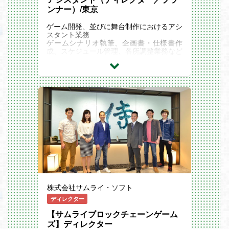
【歓迎要件】
技術や知識を増やすための制度が充実して
ンナー）/東京
■コードレビューの経験
います。
【外国籍】
・資格取得支援制度（情報処理技術試験、
ゲーム開発、並びに舞台制作におけるアシ
可
日商簿記検定など）
スタント業務
※N1もしくはN1相当
・ビジネスマナー研修
ゲームシナリオ執筆、企画書・仕様書作
【年齢】
・社員力向上研修
成、スケジュール管理、各所調整業務など
50歳以下
・OJT研修
【ブランク】
・クリエイター・エンジニア＆エンジニア
実務経験6ヵ月以内
研修
取引先
・社長表彰制度
エクストリームは上場企業の知名度と信用
・図書購入制度
力をベースに、大手IT企業をはじめとし、
・10xEng(オンライン研修制度)
東京都内の多くの企業と取引をしていま
・eaTech（テーマ別技術研修制度） 他
す。WEBサービスやアプリ開発など様々
【社員同士の交流・割引制度について】
なプロジェクトに関われるのでスキルアッ
・部活動補助金（ゲーム部・ダーツ部・バ
プにつながります！
スケ部・軽音部など）
【取引先例】
・社員超会（全社員参加で開催するお祭り
・株式会社NTTデータ
イベントです！）
・SCSK株式会社
・C＆E感謝の集い（月に一度、開催月に
・株式会社システナ
入社した社員（クリエイター＆エンジニ
・株式会社日本取引所
ア）を集めて交流パーティーを行っていま
・株式会社シャノン
す）
・伊藤忠テクノソリューションズ株式会社
株式会社サムライ・ソフト
・全国40カ所にある保養施設、レストラ
・Sky株式会社
ン、スポーツ施設などで割引あり
ディレクター
・鈴与株式会社
・クラブオフ制度（映画や演劇チケット、
・セイコーグループ株式会社
旅行や飲食店の大幅割引など）
【サムライブロックチェーンゲーム
・帝人株式会社
福利厚生などはたらく環境について詳しく
ズ】ディレクター
・TDCソフト株式会社
はサイトをご覧ください。