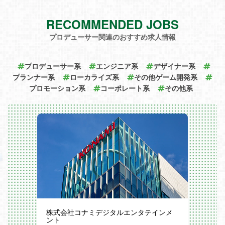
技術や知識を増やすための制度が充実して
ター・エンジニアになれます。
└UI（バトル、アイテム、キャラなど）
います。
はたらく環境
・実装データの最適化作業・外部もしくは
・資格取得支援制度（情報処理技術試験、
【働き方改革】
RECOMMENDED JOBS
他セクションとの折衝
日商簿記検定など）
エクストリームは働き易い会社を目指し
・その他付随する業務
・ビジネスマナー研修
て、休日休暇、各種福利厚生など様々な制
プロデューサー関連のおすすめ求人情報
※上記全てではなく、これまで実績や適性
・社員力向上研修
度を策定し、ワークライフバランスのとれ
に合わせていずれかの業務を担当頂きま
・OJT研修
た環境を整えています。また社員の産休・
す。
・クリエイター・エンジニア＆エンジニア
育休取得・復帰を応援しています！安心し
バンダイナムコグループ、セガグループ、
プロデューサー系
エンジニア系
デザイナー系
研修
て長く働きたい方に適した環境です。
コナミなど、ゲーム業界を牽引するトップ
・社長表彰制度
・年間休日127日
プランナー系
ローカライズ系
その他ゲーム開発系
企業と安定的な取引を行っております。プ
・図書購入制度
・平均残業時間10.9時間
プロモーション系
ロダクションカンパニーの一員として様々
コーポレート系
その他系
・10xEng(オンライン研修制度)
・育児休暇取得率100%（2017年5月～20
なクライアントのプロジェクトに参画して
・eaTech（テーマ別技術研修制度） 他
21年4月）
頂き、1つの会社だけでは実現できない多
【社員同士の交流・割引制度について】
・豊島区ワーク・ライフ・バランス推進認
彩なスキルやノウハウを身に付けることが
・部活動補助金（ゲーム部・ダーツ部・バ
定企業（第13期）
可能です！
スケ部・軽音部など）
【出社体制について】
エクストリームってどんな会社？
・社員超会（全社員参加で開催するお祭り
参画するプロジェクトにより異なります
エクストリームは2005年の創業以来、一
イベントです！）
が、全社員の70％が週１回以上リモート
貫してクリエイターやエンジニアなどのデ
・C＆E感謝の集い（月に一度、開催月に
での勤務を行っています。
ジタル人材が活躍できる事業を多角的に展
入社した社員（クリエイター＆エンジニ
【スキルアップ支援】
開してきました。ゲーム開発・運用、アプ
ア）を集めて交流パーティーを行っていま
技術や知識を増やすための制度が充実して
リ開発、WEBサービス開発、クラウドプ
す）
います。
ラットフォームなど事業領域もどんどん広
・全国40カ所にある保養施設、レストラ
・資格取得支援制度（情報処理技術試験、
がっています。
ン、スポーツ施設などで割引あり
日商簿記検定など）
社員数はグループ全体で600名以上。
・クラブオフ制度（映画や演劇チケット、
・ビジネスマナー研修
エンジニアをはじめデザイナー、ディレク
旅行や飲食店の大幅割引など）
・社員力向上研修
ター、プランナー、PMなど幅広い職種の
福利厚生などはたらく環境について詳しく
株式会社コナミデジタルエンタテインメ
・OJT研修
メンバーが所属しています。
はサイトをご覧ください。
ント
・クリエイター・エンジニア＆エンジニア
クライアントのプロジェクトごとにクリエ