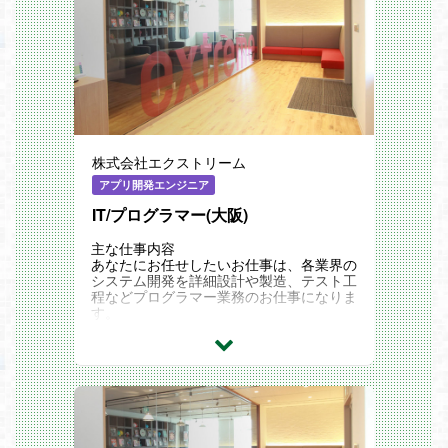
ト/運用・保守
・CMSの開発
・サービスおよびアプリケーションのトラ
ブルシューティング（検知／復旧、原因分
析、リカバリー）
・プログラミングの高速化 など
リクルートグループ、楽天グループ、サイ
バーエージェントグループなど、WEB業
界を牽引するトップ企業含め様々な企業と
安定的な取引を行っております。
株式会社エクストリーム
当社社員は、プロダクションカンパニーの
一員として各社クライアントのプロジェク
アプリ開発エンジニア
トに参画し、1つの会社に長年いては実現
できない多彩なスキルやノウハウを身に付
IT/プログラマー(大阪)
けることができます！
エクストリームってどんな会社？
主な仕事内容
エクストリームは2005年の創業以来、一
あなたにお任せしたいお仕事は、各業界の
貫してクリエイターやエンジニアなどのデ
システム開発を詳細設計や製造、テスト工
ジタル人材が活躍できる事業を多角的に展
程などプログラマー業務のお仕事になりま
開してきました。ゲーム開発・運用、アプ
す。
リ開発、WEBサービス開発、クラウドプ
・各業界の各業務システム開発
ラットフォームなど事業領域もどんどん広
※詳細設計から製造、テスト(単体、結合、
がっています。
総合)まで想定
社員数はグループ全体で600名以上。
・パッケージ開発
エンジニアをはじめデザイナー、ディレク
・運用保守業務
ター、プランナー、PMなど幅広い職種の
IT系だとCTCやSCSK、Skyや帝人など、
メンバーが所属しています。
WEB系だとアクセンチュアやシャノン、P
クライアントのプロジェクトごとにクリエ
PIHなど業界を牽引するトップ企業含め