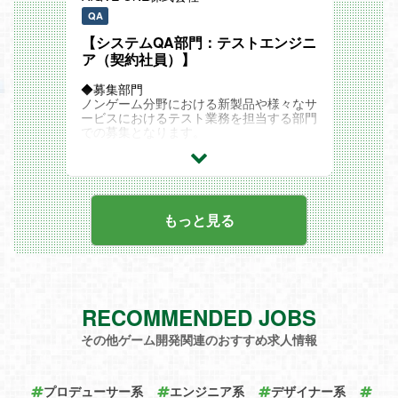
これまでも製品の品質管理は行われていま
QA
適性や経験に応じて仕事内容を決定するた
したが、形骸化した部分が多く、
め、上記全ての業務をいきなりお任せする
何をテストして何をテストしていないかが
【システムQA部門：テストエンジニ
ことはありません。
極めて不明瞭でした。
ア（契約社員）】
弊社の環境や業務に慣れてきたら、段階を
そこで私たちは独自の品質管理基準を設
◆募集部門
経てスキルの幅を広げていただき、将来、
け、
ノンゲーム分野における新製品や様々なサ
募集部門を支えるコアメンバーとして、ご
項目を可視化しながら「ソフトウェアテス
ービスにおけるテスト業務を担当する部門
活躍いただきたいと考えております。
ト」を順序立てて行い、
での募集となります。
これまでとは一線を画したハイレベルな品
質管理を実現しています。
◆どんなものに対してテストを行ってきた
のか？
さらには弊社独自開発の自動化ツールを導
□組み込み系システム
入し、
・ゲーム機
”機械的な単純作業”と”人の感性に委ねる
・スマートフォン
もっと見る
クリエイティブな作業” を分けることで 、
・デジタルカメラ
テスト業務の更なる効率化、ソフトウェア
・ワイヤレスイヤホンなどオーディオ製品
製品の品質向上を実現できると考えていま
・テレビ など
す。
□Webアプリ
品質管理の内製化よりも、アウトソーシン
・大手SNSのゲームコミュニティ
グが主流となる現在において、
RECOMMENDED JOBS
・勤怠管理などの業務システム
様々な技術を磨いてきた弊社が活躍の場面
・ECサイト など
は、どんどん広がっています。
その他ゲーム開発関連のおすすめ求人情報
◆募集ポジション
中級テストエンジニア
プロデューサー系
エンジニア系
デザイナー系