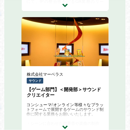
にて、IPの整合性を守るQA業務のリー
ド・ディレクションに関わる業務です
＜具体的な業務＞
・シナリオの整合性チェック、キャラクタ
ー呼称・設定の齟齬の確認、誤字脱字の校
正
・原作IPの世界観との整合性確認、表現リ
スク・配慮事項のチェック
・ゲーム全体に対する課題発見と調整（開
発チームと連携）
・外部協力会社との折衝、品質管理業務の
KPI策定・改善提案・実施調整
<業務の魅力＞
品質に直結することは自発的に考え、推進
株式会社マーベラス
できる環境です
キャラクターの特性を深く理解した上で、
サウンド
不整合や誤字脱字など、他の開発セクショ
【ゲーム部門】＜開発部＞サウンド
ンでは気づきにくい点を指摘・修正できる
ため、より良いものをお客様に提供できて
クリエイター
いる実感が湧きやすいことが魅力です
担当として最初から最後まで責任を持って
コンシューマ/オンライン等様々なプラッ
進められるため、「問題なくリリースされ
トフォームで展開するゲームのサウンド制
たとき・そして、ユーザーの方の反応を見
作に関する業務をお願いいたします。
て安定したものが提供できた」と思えたと
きに、大きなやりがいを感じられます
・シーンに合わせた効果音や楽曲の制作
・サウンドデータのゲームへの実装