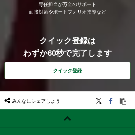
・不具合検出件数・検出精度
専任担当が万全のサポート
・テストケース消化率
面接対策やポートフォリオ指導など
・報告品質（遅延・不備の有無）
案件詳細
ミッション: 大手ネット金融グループ主導
／地銀向け次世代金融アプリ・基盤のQA
チームリード
クイック登録は
検証端末: iOS, Android, Webブラウザ, AP
I（バックエンド）
わずか60秒で完了します
案件先: 大手ネット金融グループ様
案件期間: 長期（さらなる横展開・拡大が
見えている継続案件です）
商流: テストベンダーとして1次受け（プ
クイック登録
ライム）
チーム体制: 弊社LD・メンバー含む専用チ
ーム（初期3～10名規模、案件拡大に伴い
順次増員中）
勤務時間帯: 9:30～18:30
勤務形態: 客先常駐（出社100％）
※2026年3月のプロジェクトスタート以
みんなにシェアしよう
降、参画銀行の増加に伴い業務量が拡大し
ているためのポジティブな増員募集です
※あくまで現時点での想定案件となり、入
社後に具体的な案件が確定となる点ご了承
下さい。
■その他の社内プロジェクト例（100％プ
ライム案件）