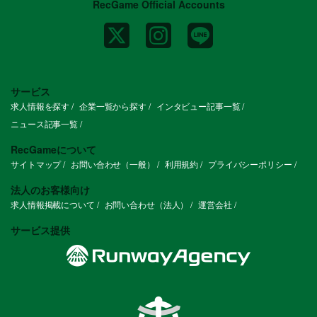
RecGame Official Accounts
アプリ関連： 動画配信サービス、金融・
証券、教育アプリ、エンタメ、ECサイト
など
Sier： インフラ、官公庁システム、業務
基幹システム、GPS関連など
組み込み：POSレジ、 スマート家電、監
視システムなど
様々なドメインのプロジェクトを扱ってお
サービス
り、
求人情報を探す
企業一覧から探す
インタビュー記事一覧
web/アプリだけでなく、実機の検証にも
携われる機会もございます。
ニュース記事一覧
キャリアパス
RecGameについて
■ 「最上流」と 「プロダクトが世に出る
サイトマップ
お問い合わせ（一般）
利用規約
プライバシーポリシー
直前の『最後の砦としての品質判断』のど
ちらも経験可能
AIは決められた作業は得意ですが、「そも
法人のお客様向け
そも何を作るべきか（要件定義・仕様確
求人情報掲載について
お問い合わせ（法人）
運営会社
認）」という最上流と、「エンドユーザー
が本当に満足するか」という判断は、人間
サービス提供
にしかできません。当社では開発の初期か
ら品質を作り込む経験を積むことで、一生
モノのスキルを身に着けることができま
す。
■選べる2つのコース
また、当社ではご自身の志向に合わせ、
「スペシャリストコース」と「マネジメン
トコース」のいずれかのキャリア選択を行