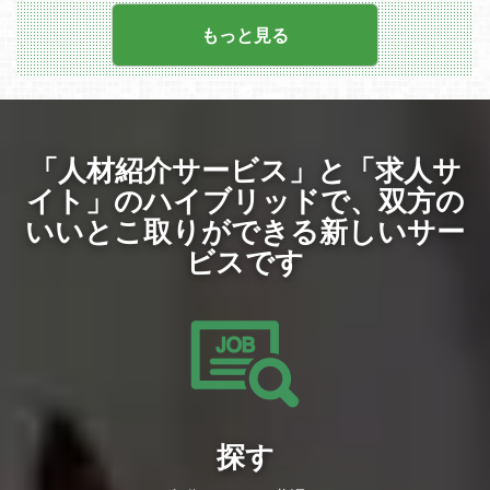
本案件については、金融領域における高い
品質要求に応えるため、API連携・外部シ
もっと見る
ステム接続・アプリケーション全体を横断
した品質保証を担う重要な役割です。当社
の標準化されたナレッジを用いたテスト設
計を通じて重大リスクを未然に防ぎ、プロ
ダクト価値を高める未来のQAスペシャリ
ストとして活躍いただけるポジションで
す！
「人材紹介サービス」と「求人サ
このポジションの魅力
イト」のハイブリッドで、
双方の
先輩シニアリーダーのすぐ隣で学べる環境
いいとこ取りができる新しいサー
今回は出社100%の案件ですが、これを逆
手に取った成長環境があります。当社の優
ビスです
秀なシニアリーダーと同じ現場に常駐する
ため、テキストだけでは伝わりにくい複雑
なシステム構造や高度なテスト設計のノウ
ハウを、間近でダイレクトに吸収すること
が可能です。
充実のテスト設計研修あり
当社の研修専門部署の用意する、入社後1
週間のテスト設計研修がございます。
研修後も、いきなり一人称でのアサインで
はなく、まずは約1ヶ月を目安に先輩社員
と帯同でのプロジェクト配属となりますの
探す
で、安心してご就業いただけます！
無理ないペースでリーダーにも挑戦可能
業務に慣れてきたら、ゆくゆくはチームマ