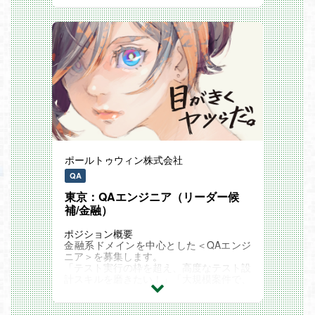
おすすめの記事
カラパレが大切にしている価値観 「意見
をぶつけ合う」とは？
※応募フォームに履歴書・職務経歴書に加
https://media.colorfulpalette.co.jp/n/n1033
えてポートフォリオをご登録ください。
40e950c6
ポートフォリオには必須事項として以下
データで見るColorful Palette
3点を含めてください：
https://media.colorfulpalette.co.jp/m/mc9a
・BGMやPV等、制作に携わったもの
2dee63571
（動画URL等）
「CULTURE BOOK」 Colorful Paletteの文
・効果音10点程度（動画URLまたはギ
化や独自の取り組みを紹介しています。
ガファイル便URL）
https://media.colorfulpalette.co.jp/m/m898
・上記資料の説明
ff8909196
ポールトゥウィン株式会社
QA
東京：QAエンジニア（リーダー候
補/金融）
ポジション概要
金融系ドメインを中心とした＜QAエンジ
ニア＞を募集します。
「テスト実行の枠を超え、高度なテスト設
計スキルを磨きたい！」「大規模案件で、
市場価値の高い品質保証スキルを極めた
い」という成長意欲のある方を歓迎しま
す！