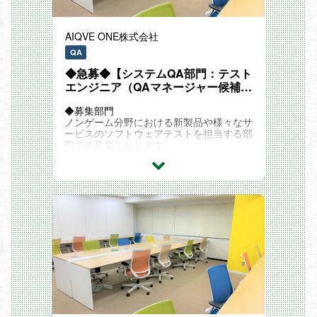
AIQVE ONE株式会社
QA
◆急募◆【システムQA部門：テスト
エンジニア（QAマネージャー候補：
正社員）】
◆募集部門
ノンゲーム分野における新製品や様々なサ
ービスのソフトウェアテストを担当する部
門での募集となります。
▼テストを行う対象一覧
□組み込み系システム
・ゲーム機
・スマートフォン
・デジタルカメラ
・ワイヤレスイヤホンなどオーディオ製品
・テレビ
など
□Webアプリ
・大手SNSのゲームコミュニティ
・勤怠管理などの業務システム
・ECサイト
など