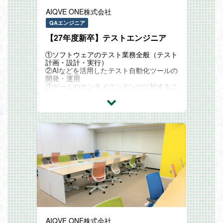
AIQVE ONE株式会社
募集背景
事業拡大期に伴い、毎年トップラインを伸
QAエンジニア
ばしていく必要があり、そのために募集部
【27年度新卒】テストエンジニア
門（システムQA部門）で中心となってご
活躍いただけるコアメンバー候補を募集す
ることになりました。
①ソフトウェアのテスト業務全般（テスト
計画・設計・実行）
◆仕事内容
②AIなどを活用したテスト自動化ツールの
お客様の品質の課題・要望に対する解決策
開発・運用
を立案し、プロジェクトを立ち上げるQA
③ゲームやエンタメコンテンツに対するユ
マネージャーとしてご活躍いただきます。
ーザー調査及びカスタマーサポート
※1名〜30名ほどのチームを組んで業務を
遂行していただきます。
テストエンジニアは、ソフトウェアテスト
（既に稼働中のメンバーマネジメントとS
全般に携わるポジションです。
ES営業含む）
具体的には...
【具体的な仕事内容】
・メンバーのマネジメント
◆ 製品毎のテスト項目作成
・顧客との要件の確認や調整
◆ スケジュール管理
・新規案件見積り・提案
◆ ソフトウェアテスト
・セクション（課）の運営
◆ 品質の分析
・品質課題に対する解決策の立案
◆ バグ検出
・プロジェクトチームの立ち上げ
◆ 自動化ツールによるテスト
・テスト設計、テスト計画業務
◆ 多端末検証
入社後はまず「メンバーのマネジメント」
...など多岐にわたります。
AIQVE ONE株式会社
をお任せしたいと考えています。