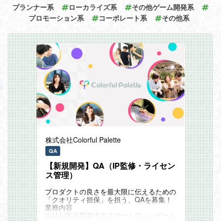
◆仕事内容
プランナー系
ローカライズ系
その他ゲーム開発系
テスト工程をはじめとしたシステムの「品
プロモーション系
質保証」分野に特化した当社にて新製品・
コーポレート系
その他系
サービスのテストをお任せします。
具体的には下記となります。
・テスト設計
・テスト実行と管理
・顧客折衝
適性や経験に応じて仕事内容を決定するた
め、上記業務をいきなり全てお任せするこ
とはありません。
段階を経てスキルの幅を広げていただきま
す。
株式会社Colorful Palette
QA
【新規開発】QA（IP監修・ライセン
ス管理）
プロダクトの良さを最大限に伝えるための
「クオリティ担保」を担う、QAを募集！
業務内容
当社が新規開発中のスマートフォンゲーム