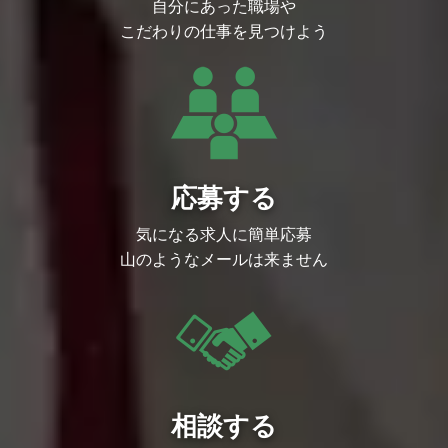
自分にあった職場や
ネジメントをお任せいたします！
経験を積み重ね、１～２年後にはチームリ
こだわりの仕事を見つけよう
ーダーとして自らのチーム（最初は少人数
からスタート）を牽引し、成長し続けるキ
ャリアを築いていただきます！
仕事内容
■具体的な業務内容
テスト技法に準拠した当社の標準化された
ナレッジに沿ってテスト工程にご担当いた
だきます。
第三者検証として必要なテスト設計のスキ
応募する
ルを十分に高めていただけます！
・テストケースの作成・実装
気になる求人に簡単応募
製品の仕様書に基づき、テストケース作成
をして頂きます。
山のようなメールは来ません
・不具合起票・再現確認
現場リーダーに作業内容、不具合が起きた
際の報告書を作成いただきます。
・テスターの業務サポート
現場の状況に慣れてきたら、実行メンバー
のフォローも徐々に担当していただきま
す。
■評価指標（KPI)の目安
当ポジションでは、主に以下の指標を意識
しながらプロジェクトを推進していただく
相談する
想定です。
・テスト実行進捗率