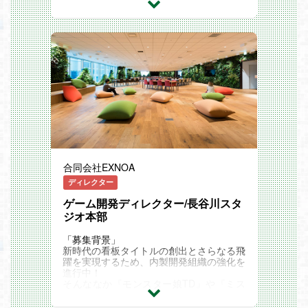
・「世界震撼」をビジョンに、オリジナル
IPと有力IPの両軸で技術力・運用力・変化
対応力を生かした大型タイトルを継続的に
創出し、収益性と成長性を両立したバラン
スの取れたポートフォリオを構築しながら
グローバル展開を加速していきます。
・「グローバル展開前提の超大型IPゲーム
開発」を中核に、「コンシューマーゲーム
開発」「新規オリジナルIP創出」「インデ
ィーゲーム開発」まで、企画初期段階から
運用・海外展開まで一気通貫で関われる多
様なプロジェクトが進行しており、幅広い
開発領域で挑戦いただける環境です。
・「ヒットさせるために何が必要か」を徹
底的に追求し、単にIPを消費するのではな
合同会社EXNOA
く、プロダクトを通じてIP自体の価値を最
大化し、ファン層を拡大できるようなもの
ディレクター
づくりを目指しています。
・サイバーエージェントゲーム事業が持つ
ゲーム開発ディレクター/長谷川スタ
約5,000名規模の国内最大級の開発体制と
ジオ本部
高度な運用ノウハウを生かし、長期的にト
ップ30を維持できるヒットタイトルの創
「募集背景」
出に取り組んでいます。
新時代の看板タイトルの創出とさらなる飛
・グループ横断での人材最適配置と技術力
躍を実現するため、内製開発組織の強化を
の集約や、プロジェクトを横断した技術組
進行中！
織の拡充により、開発スピードと品質を高
そんななか『モンスター娘TD』や『ミス
めながらIP価値の最大化と継続的な成長を
トトレインガールズ』など、
実現していきます。
多数のタイトルを手掛けるプロデューサー