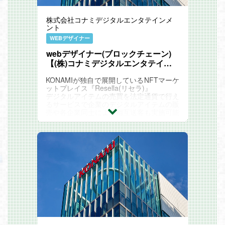
株式会社コナミデジタルエンタテインメ
ント
WEBデザイナー
webデザイナー(ブロックチェーン)
【(株)コナミデジタルエンタテイン
メント】
KONAMIが独自で展開しているNFTマーケ
ットプレイス『Resella(リセラ)』
デジタルアイテムの売買を法定通貨で行え
るサービスで企業のデジタルアイテムの販
売や各企業同士による相互送客も実施可能
です。
【公式情報】
https://www.konami.com/games/resella/
そのサイトにおけるUI/UXデザインを中心
に運営に至るまでをお任せいたします。