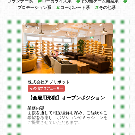
プランナー系
ローカライズ系
その他ゲーム開発系
3の概念は、ゲーム業界にとっても大きな
アラート発生時、ログ調査＋処置
インパクトを与えました。
プロモーション系
コーポレート系
その他系
しかし、現時点では必ずしもゲームプレー
共通機能サーバーに関して、アラート監視
ヤーが望む状況にはありません。難しいう
及び障害対応を行う業務です。
えに手間が多く、遊びよりも投資の色合い
・アプリケーションログの調査、不整合影
が濃いプロジェクトやサービスが多いから
響調査
です。
・サービス停止のアラートで原因調査しO
コナミは「web3ゲーム」について、手間
S再起動など
を省き分かりやすい設計をすることで、あ
・不正アクセス等のユーザー行動履歴の追
らゆるゲームプレーヤーにとって使いやす
跡
いサービスの仕組みを整備していきます。
同時にその仕組みを使った、まったく新し
い体験を提供するゲーム制作も進めていま
す。
------------------
制作機材
株式会社アプリボット
------------------
一人1セット
その他プロデューサー
・制作用WindowsPC、iOS用の開発をす
【全雇用形態】オープンポジション
る場合はMac(iMac, Mac miniなど)
・希望者へはデュアルモニタ
業務内容
・モバイルゲーム制作の場合、制作用スマ
面接を通して相互理解を深め、ご経験やご
ートフォンまたはタブレット、コンソール
希望を考慮し、ポジションやミッションを
機の場合、開発用コンソール機
ご提案させていただきます。
・ソフトウェアはおおむね希望のものが利
用可能
▼事業戦略