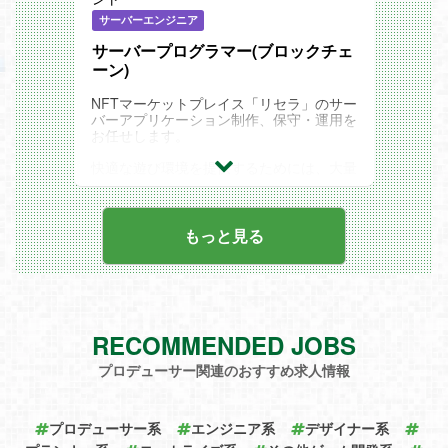
ゲーム制作に使用する開発環境やクラウド
サーバーエンジニア
サービスをゲーム制作スタッフと話し合い
ながら導入推進していく業務です。先進的
サーバープログラマー(ブロックチェ
なツールやサービスを評価選定、環境構築
ーン)
しゲーム制作現場へ提供していきます。
NFTマーケットプレイス「リセラ」のサー
・制作スタッフとの要件ヒアリング
バーアプリケーション制作、保守・運用を
・VDIやCASB、CICD等の業務・制作支援
お任せします。
ツールの選定とPOC
・運用ポリシーの作成、運用制約設定の実
快適な遊び環境を提供するためには、大量
証検証
のアクセスを効率よくさばく技術力が重要
・システム導入に関する支援、初期環境準
です。
備
業界経験がないプログラマーも、熱意・ア
イディアで活躍の可能性があるポジション
もっと見る
オフィスネットワーク環境整備/運用
です。
オフィス内及び拠点間ネットワーク環境を
整備/運用していく業務です。2020年より
＜業務内容＞
新しい制作拠点であるコナミクリエイティ
・アプリケーション全体の基本設計
ブセンター銀座が竣工し、新設したオフィ
・マーケットプレイスでユーザーが行動す
スネットワーク環境の管理運用及び改善活
ると、通信(信号)が届きます。
動を行います。
RECOMMENDED JOBS
次にどういう行動・画面を表示させる
かのアクション、遷移設計
・運用ポリシーの作成、運用制約設定の実
プロデューサー関連のおすすめ求人情報
・ノウハウの社内共有
証検証
・様々なプロジェクトへのブロックチェー
・運用手続き自動化提案、実装
ン活用に関する技術支援
・運用機材のクラウド化提案、導入
プロデューサー系
エンジニア系
デザイナー系
・窓口対応、インフラリソース・権限管理
★ブロックチェーン技術を基盤としたweb
運用(広く運用保守)