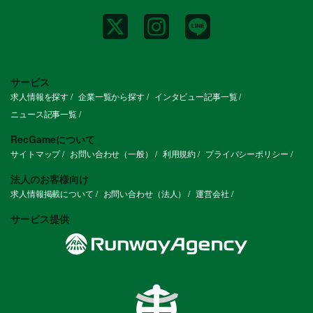
知的好奇心が旺盛で情報収集が好きな方
ユーザーファーストのマインドを持ち、客
観的に情報の取捨選択ができる方
ユーザベースの7バリューへの共感があ
り、オープンでフラットなコミュニケーシ
ョンができる方
ネガティブなニュースが起こった時でも、
サービス
感情のセルフコントロールができる方
求人情報を探す
企業一覧から探す
インタビュー記事一覧
定量的なデータを元にした議論・意思決定
が行える方
ニュース記事一覧
slack等のオンラインチャットツールを使
用したテキストコミュニケーション・リモ
RecGameについて
ートワークに抵抗がない方
サイトマップ
お問い合わせ（一般）
利用規約
プライバシーポリシー
法人のお客様向け
求人情報掲載について
お問い合わせ（法人）
運営会社
サービス提供