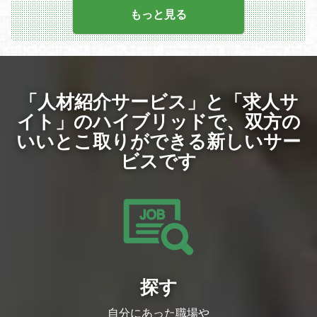
境、勉強会参加にかかる費用、R&D等の
「DMM GAMESの強み」
ブトップに配置します
もっと見る
技術投資等）
・自社制作タイトルの売上のみにとらわれ
プッシュ通知で届けるニュースの選定（速
・2019年に移転したオフィス「Abema To
ず、プラットフォーマーとしても潤沢に原
報含む）
wers」（渋谷）では、社員食堂やカフ
資を
定時プッシュ・速報プッシュで届けるニュ
ェ、リラクゼーションスペースの設置な
稼げており、リリースタイトル数も多いた
ースを選定します。国内メディアだけでな
ど、従業員が快適に業務に取り組める環境
め、幅広く豊富な経験を積むことができる
く海外メディアが大きく取り扱っているも
をご用意しております。
・DMM GAMESのみで国内最大級という
のや、今後の話題性を見越して判断してい
・プロジェクトごとのマイルストンに応じ
膨大なユーザーが既にプラットフォームに
きます
た有給奨励日や、目標達成度に応じた社員
「人材紹介サービス」と「求人サ
いる
「話題をまとめ読み」欄のコンテンツ作成
旅行などリフレッシュを兼ねた福利厚生も
規模感の中でタイトルをリリースできる
「話題をまとめよみ」に掲載するニュース
イト」のハイブリッドで、
双方の
充実しております。
・ゲームだけでなくDMMグループ内にア
トレンドの選定や、ニュースの理解を深め
ニメ事業部などもあり、メディアミックス
るための関連記事をのピックアップします
いいとこ取りができる新しいサー
をはじめ
※過去の「話題をまとめ読み」例
ビスです
幅の広い展開が可能
やりがい
１．ユーザーの「反応」や「コメント」を
通じて、ニュース選定が社会的な議論や理
解の深化につながる実感を得られる
従来のメディアのキュレーション業務で
は、記事やニュースの配置を一方向で提供
することが多いですが、NewsPicksではユ
ーザーやプロピッカーのコメントという
「双方向のコミュニケーション」が大きな
特徴です。
選定したニュースやそのコメント欄がきっ
探す
かけとなり議論が生まれることもありま
す。
２．スタートアップらしいスピード感と柔
自分にあった職場や
軟性、オープンなカルチャー