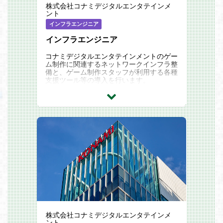
株式会社コナミデジタルエンタテインメ
ント
インフラエンジニア
インフラエンジニア
コナミデジタルエンタテインメントのゲー
ム制作に関連するネットワークインフラ整
備と、ゲーム制作スタッフが利用する各種
支援ツール等の導入を行います。
制作部門や業務部門とコミュニケーション
を取りながら対応内容を固め、ツール選定
や機材選定などの構成設計からクラウドま
たはオンプレミス環境へのツール・サービ
スの構築、社内へ導入展開し運用管理する
ところまでを対応します。
システムインフラの構築運用だけでなく、
より先進的なゲーム制作環境をゲーム制作
スタッフとともに作り上げていく仕事で
す。
ゲーム開発特有の大容量アセットを高速に
取り扱う先進的な制作環境の構築事例に携
わることができます。
株式会社コナミデジタルエンタテインメ
＜具体的な業務内容＞
ント
次世代制作環境整備