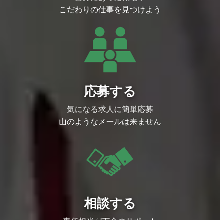
NewsPicksはスタートアップの文化を持ち
こだわりの仕事を見つけよう
ながらも、経済メディアとして独自のポジ
ションを確立しています。また、意思決定
のスピードが速く、裁量権を持ちながら仕
事ができます。
フラットでオープンな組織文化の中で、自
由な発想や率直な意見交換が尊重されるた
め、自分らしさを存分に発揮できます。裁
量権を持ちながらスピーディーに成果を生
み出し、既存の枠にとらわれない働き方を
実現したい方に最適な職場です。
応募する
３．多様なプロフェッショナル人材と一緒
に働くことができる
気になる求人に簡単応募
NewsPicksには多様なバックグラウンドを
持つ人材が集結しています。編集者や記
山のようなメールは来ません
者、エンジニア、データアナリスト、マー
ケター、法律家など、各分野でスペシャリ
ストとして活躍するメンバーと共に連携し
ながら、自身の成長を加速させることがで
きます。
応募要件
必須要件
ニュースメディア/媒体の在籍経験があ
り、記事整理・編成、キュレーション等の
ご経験をお持ちの方
相談する
海外ニュースへの抵抗感がない方（翻訳ツ
ール使用可）
歓迎条件