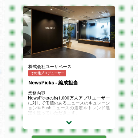
「はせP」率いる新たな内製開発部署が発
▼組織カルチャー
足！
・組織のモチベーション維持と優秀な人材
大型新規タイトルのリリースも控えて、
の定着を重要な経営テーマとして位置付
より積極的なタイトル開発/運営を行うた
け、長期的に活躍できる環境づくりに注力
めの基幹メンバーを募集します！
しています。
「事業概要」
・チームの枠を越えて意見を出し合い、主
DMMグループの中核企業であり、国内最
体的に行動するメンバーが多く、自律的に
大級のオンラインゲームプラットフォーム
価値創出を行うカルチャーが根付いていま
である「DMM GAMES」を運営するEXN
す。
OA社。
・クリエイターやエンジニア一人ひとりが
そのオンラインゲーム開発・パブリッシン
メディアやSNSに発信することで、個のブ
グ部門における内製ゲーム開発ディレクタ
ランド力を上げ、個と組織が相乗効果で成
ーのポジションです。
長できる環境があります。（副業可）
株式会社ユーザベース
「業務内容」
・「人のやる気への投資」というカルチャ
DMM GAMEおよびAppStore、GooglePla
その他プロデューサー
ーが根付いており、新卒中途や入社年次に
y向けにリリースするソーシャルゲームの
かかわらず、大きな裁量を持ってチャレン
NewsPicks - 編成担当
立ち上げ～リリース～運用を担うお仕事で
ジできる環境です。
す。
・現状維持にとどまらず新たな挑戦を歓迎
プロジェクトの根幹であるクオリティ/ス
業務内容
し、事業成長と個人の成長を相互に加速さ
ケジュール管理などの全体ディレクション
NewsPicksの約1,000万人アプリユーザー
せるカルチャーがあります。
をご担当いただきます。
に対して価値のあるニュースのキュレーシ
【具体的な業務内容】
ョンやPushニュースの選定やトレンド選
▼開発環境
・ゲームの全体方針/概要資料の制作
定を担っていただきます。
・クリエイティブのクオリティを高めるた
・プロジェクトの制作物に対するクオリテ
＜具体的な業務＞
め、ご希望に応じて最適なゲーム開発環境
ィ/スケジュール管理
国内外のニュースの価値判断をし、キュレ
に必要な機材を手配するなど、クリエイタ
・社内外のステークホルダーとの折衝
ーションを行う
ー一人ひとりに対するインプットへの投資
・その他、プロジェクトの遂行に必要な各
幅広いテーマのニュースに対して、デイリ
を惜しみません。（例：機材等の開発環
種の業務
ーで重要ニュースを選定し、アプリ/ウェ